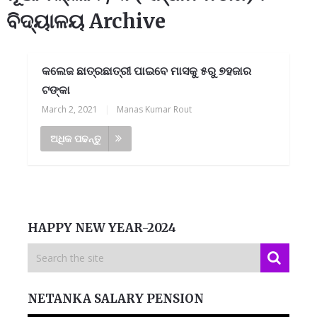
ବିଦ୍ୟାଳୟ Archive
କଲେଜ ଛାତ୍ରଛାତ୍ରୀ ପାଇବେ ମାସକୁ ୫ରୁ ୭ହଜାର
ଟଙ୍କା
March 2, 2021
|
Manas Kumar Rout
ଅଧିକ ପଢନ୍ତୁ
HAPPY NEW YEAR-2024
NETANKA SALARY PENSION