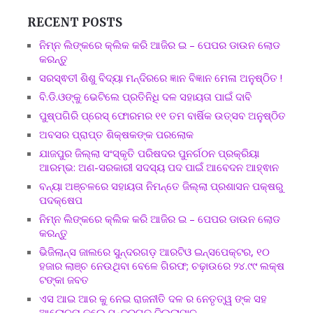
RECENT POSTS
ନିମ୍ନ ଲିଙ୍କରେ କ୍ଲିକ କରି ଆଜିର ଇ – ପେପର ଡାଉନ ଲୋଡ
କରନ୍ତୁ
ସରସ୍ଵତୀ ଶିଶୁ ବିଦ୍ୟା ମନ୍ଦିରରେ ଜ୍ଞାନ ବିଜ୍ଞାନ ମେଳା ଅନୁଷ୍ଠିତ !
ବି.ଡି.ଓଙ୍କୁ ଭେଟିଲେ ପ୍ରତିନିଧି ଦଳ ସହାୟତା ପାଇଁ ଦାବି
ପୁଷ୍ପଗିରି ପ୍ରେସ୍ ଫୋରମର ୧୧ ତମ ବାର୍ଷିକ ଉତ୍ସବ ଅନୁଷ୍ଠିତ
ଅବସର ପ୍ରାପ୍ତ ଶିକ୍ଷକଙ୍କ ପରଲୋକ
ଯାଜପୁର ଜିଲ୍ଲା ସଂସ୍କୃତି ପରିଷଦର ପୁନର୍ଗଠନ ପ୍ରକ୍ରିୟା
ଆରମ୍ଭ: ଅଣ-ସରକାରୀ ସଦସ୍ୟ ପଦ ପାଇଁ ଆବେଦନ ଆହ୍ଵାନ
ବନ୍ୟା ଅଞ୍ଚଳରେ ସହାୟତା ନିମନ୍ତେ ଜିଲ୍ଲା ପ୍ରଶାସନ ପକ୍ଷରୁ
ପଦକ୍ଷେପ
ନିମ୍ନ ଲିଙ୍କରେ କ୍ଲିକ କରି ଆଜିର ଇ – ପେପର ଡାଉନ ଲୋଡ
କରନ୍ତୁ
ଭିଜିଲାନ୍ସ ଜାଲରେ ସୁନ୍ଦରଗଡ଼ ଆରଟିଓ ଇନ୍ସପେକ୍ଟର, ୧୦
ହଜାର ଲାଞ୍ଚ ନେଉଥିବା ବେଳେ ଗିରଫ; ଚଢ଼ାଉରେ ୨୪.୯୯ ଲକ୍ଷ
ଟଙ୍କା ଜବତ
ଏସ ଆଇ ଆର କୁ ନେଇ ରାଜନୀତି ଦଳ ର ନେତୃତ୍ୱ ଙ୍କ ସହ
ଆଲୋଚନା କଲେ ସୁନ୍ଦରଗଡ ଜିଲ୍ଲାପାଳ