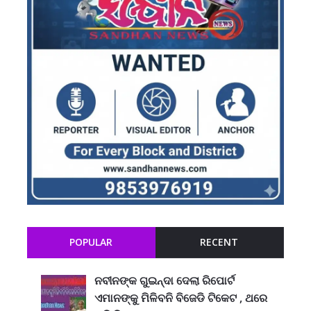
POPULAR
RECENT
ନବୀନଙ୍କ ଗୁଇନ୍ଦା ଦେଲା ରିପୋର୍ଟ
ଏମାନଙ୍କୁ ମିଳିବନି ବିଜେଡି ଟିକେଟ , ଥରେ