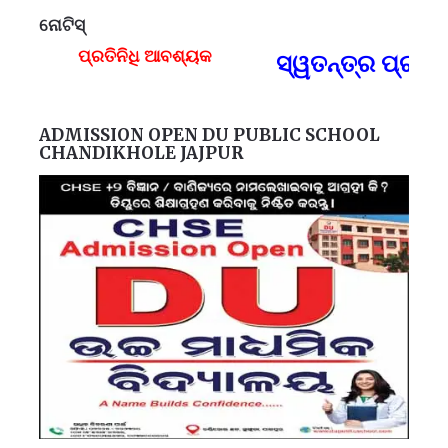
ନୋଟିସ୍
ପ୍ରତିନିଧି ଆବଶ୍ୟକ
ସ୍ୱତନ୍ତ୍ର ପ୍ରତି
F
ADMISSION OPEN DU PUBLIC SCHOOL
CHANDIKHOLE JAJPUR