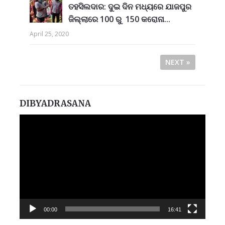
ତହସିଲଦାର: ଦୁଇ ଦିନ ମଧ୍ୟରେ ଯାଜପୁର
ଜିଲ୍ଲାରେ 100 ରୁ 150 କରୋନା...
April 25, 2020
NEXT »
DIBYADRASANA
Video
Player
00:00
16:41