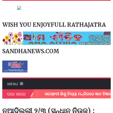
WISH YOU ENJOYFULL RATHAJATRA
SANDHANEWS.COM
MENU
ତାଜା ଖବର
ାଉନ ଲୋଡ କରନ୍ତୁ
ସରସ୍ଵତୀ ଶିଶୁ ବିଦ୍ୟା ମନ୍ଦିରରେ ଜ୍ଞାନ ବିଜ୍ଞାନ ମେ
ନୂଆଦିଲ୍ଲୀ ୨/୩ (ସନ୍ଧାନ ନିଉଜ) :