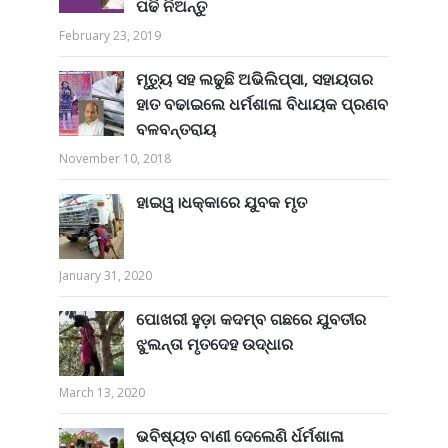
ପଢି ନିଅନ୍ତୁ
February 23, 2019
ମୃତ୍ୟୁ ସହ ଲଢୁଛି ଅଭିଲିପ୍ସା, ସହାୟତାର
ହାତ ବଢାଇଲେ ଧର୍ମଶାଳା ବିଧାୟକ ପ୍ରଣବ
ବଳବନ୍ତରାୟ
November 10, 2018
ହାଇୱ।ଧକ୍କାରେ ଯୁବକ ମୃତ
January 31, 2020
ପୋଖରୀ ହୁଡ଼ା କଦମ୍ବ ଗଛରେ ଯୁବତୀର
ଝୁଲନ୍ତା ମୃତଦେହ ଉଦ୍ଧାର
March 13, 2020
ଭବିଷ୍ୟତ ବାଣୀ ଦେଲେଣି ର୍ଧର୍ମଶାଳା