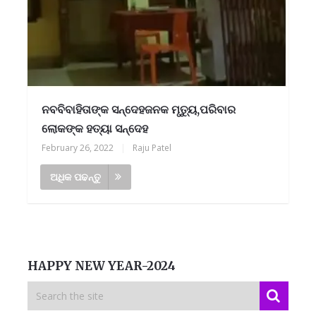
ନବବିବାହିତାଙ୍କ ସନ୍ଦେହଜନକ ମୃତ୍ୟୁ,ପରିବାର
ଲୋକଙ୍କ ହତ୍ୟା ସନ୍ଦେହ
February 26, 2022
|
Raju Patel
ଅଧିକ ପଢନ୍ତୁ
HAPPY NEW YEAR-2024