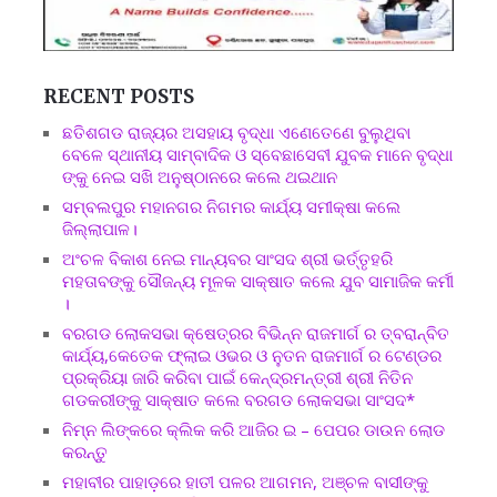
RECENT POSTS
ଛତିଶଗଡ ରାଜ୍ୟର ଅସହାୟ ବୃଦ୍ଧା ଏଣେତେଣେ ବୁଲୁଥିବା
ବେଳେ ସ୍ଥାନୀୟ ସାମ୍ବାଦିକ ଓ ସ୍ବେଛାସେବୀ ଯୁବକ ମାନେ ବୃଦ୍ଧା
ଙ୍କୁ ନେଇ ସଖି ଅନୁଷ୍ଠାନରେ କଲେ ଥଇଥାନ
ସମ୍ବଲପୁର ମହାନଗର ନିଗମର କାର୍ଯ୍ୟ ସମୀକ୍ଷା କଲେ
ଜିଲ୍ଲାପାଳ।
ଅଂଚଳ ବିକାଶ ନେଇ ମାନ୍ୟବର ସାଂସଦ ଶ୍ରୀ ଭର୍ତ୍ତୃହରି
ମହତାବଙ୍କୁ ସୌଜନ୍ୟ ମୂଳକ ସାକ୍ଷାତ କଲେ ଯୁବ ସାମାଜିକ କର୍ମୀ
।
ବରଗଡ ଲୋକସଭା କ୍ଷେତ୍ରର ବିଭିନ୍ନ ରାଜମାର୍ଗ ର ତ୍ବରାନ୍ବିତ
କାର୍ଯ୍ୟ,କେତେକ ଫ୍ଲାଇ ଓଭର ଓ ନୁତନ ରାଜମାର୍ଗ ର ଟେଣ୍ଡର
ପ୍ରକ୍ରିୟା ଜାରି କରିବା ପାଇଁ କେନ୍ଦ୍ରମନ୍ତ୍ରୀ ଶ୍ରୀ ନିତିନ
ଗଡକରୀଙ୍କୁ ସାକ୍ଷାତ କଲେ ବରଗଡ ଲୋକସଭା ସାଂସଦ*
ନିମ୍ନ ଲିଙ୍କରେ କ୍ଲିକ କରି ଆଜିର ଇ – ପେପର ଡାଉନ ଲୋଡ
କରନ୍ତୁ
ମହାବୀର ପାହାଡ଼ରେ ହାତୀ ପଳର ଆଗମନ, ଅଞ୍ଚଳ ବାସୀଙ୍କୁ