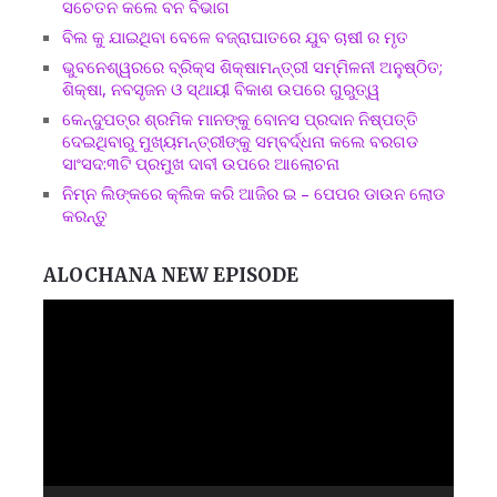
ସଚେତନ କଲେ ବନ ବିଭାଗ
ବିଲ କୁ ଯାଇଥିବା ବେଳେ ବଜ୍ରାଘାତରେ ଯୁବ ଚାଷୀ ର ମୃତ
ଭୁବନେଶ୍ୱରରେ ବ୍ରିକ୍ସ ଶିକ୍ଷାମନ୍ତ୍ରୀ ସମ୍ମିଳନୀ ଅନୁଷ୍ଠିତ;
ଶିକ୍ଷା, ନବସୃଜନ ଓ ସ୍ଥାୟୀ ବିକାଶ ଉପରେ ଗୁରୁତ୍ୱ
କେନ୍ଦୁପତ୍ର ଶ୍ରମିକ ମାନଙ୍କୁ ବୋନସ ପ୍ରଦାନ ନିଷ୍ପତ୍ତି
ଦେଇଥିବାରୁ ମୁଖ୍ୟମନ୍ତ୍ରୀଙ୍କୁ ସମ୍ବର୍ଦ୍ଧନା କଲେ ବରଗଡ
ସାଂସଦ:୩ଟି ପ୍ରମୁଖ ଦାବୀ ଉପରେ ଆଲୋଚନା
ନିମ୍ନ ଲିଙ୍କରେ କ୍ଲିକ କରି ଆଜିର ଇ – ପେପର ଡାଉନ ଲୋଡ
କରନ୍ତୁ
ALOCHANA NEW EPISODE
Video
Player