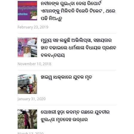
ନବୀନଙ୍କ ଗୁଇନ୍ଦା ଦେଲା ରିପୋର୍ଟ
ଏମାନଙ୍କୁ ମିଳିବନି ବିଜେଡି ଟିକେଟ , ଥରେ
ପଢି ନିଅନ୍ତୁ
February 23, 2019
ମୃତ୍ୟୁ ସହ ଲଢୁଛି ଅଭିଲିପ୍ସା, ସହାୟତାର
ହାତ ବଢାଇଲେ ଧର୍ମଶାଳା ବିଧାୟକ ପ୍ରଣବ
ବଳବନ୍ତରାୟ
November 10, 2018
ହାଇୱ।ଧକ୍କାରେ ଯୁବକ ମୃତ
January 31, 2020
ପୋଖରୀ ହୁଡ଼ା କଦମ୍ବ ଗଛରେ ଯୁବତୀର
ଝୁଲନ୍ତା ମୃତଦେହ ଉଦ୍ଧାର
March 13, 2020