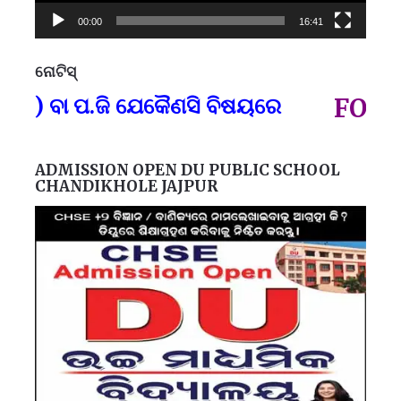
00:00
16:41
ନୋଟିସ୍
ପ୍
) ବା ପ.ଜି ଯେକୈଣସି ବିଷୟରେ
FOR GO
ADMISSION OPEN DU PUBLIC SCHOOL
CHANDIKHOLE JAJPUR