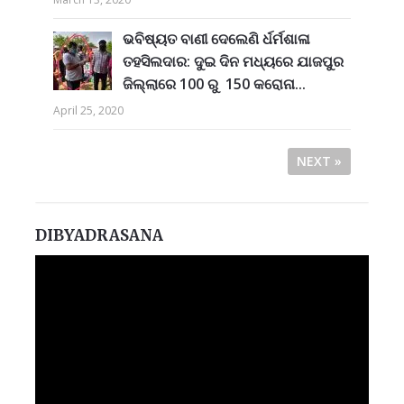
ଭବିଷ୍ୟତ ବାଣୀ ଦେଲେଣି ର୍ଧର୍ମଶାଳା
ତହସିଲଦାର: ଦୁଇ ଦିନ ମଧ୍ୟରେ ଯାଜପୁର
ଜିଲ୍ଲାରେ 100 ରୁ 150 କରୋନା...
April 25, 2020
NEXT »
DIBYADRASANA
Video
Player