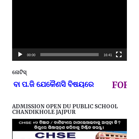
Player
00:00
16:41
ନୋଟିସ୍
ପ୍
 ବା ପ.ଜି ଯେକୈଣସି ବିଷୟରେ
FOR GOV
ADMISSION OPEN DU PUBLIC SCHOOL
CHANDIKHOLE JAJPUR