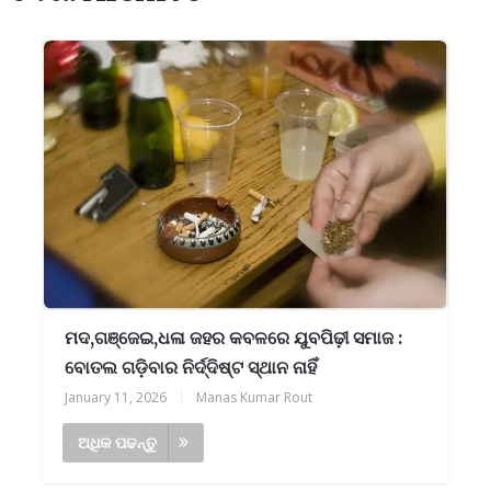
ମଦ,ଗଞ୍ଜେଇ,ଧଳା ଜହର କବଳରେ ଯୁବପିଢ଼ୀ ସମାଜ :
ବୋତଲ ଗଡ଼ିବାର ନିର୍ଦ୍ଦିଷ୍ଟ ସ୍ଥାନ ନାହିଁ
January 11, 2026
|
Manas Kumar Rout
ଅଧିକ ପଢନ୍ତୁ