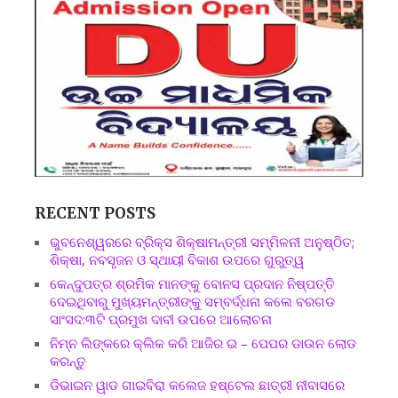
RECENT POSTS
ଭୁବନେଶ୍ୱରରେ ବ୍ରିକ୍ସ ଶିକ୍ଷାମନ୍ତ୍ରୀ ସମ୍ମିଳନୀ ଅନୁଷ୍ଠିତ;
ଶିକ୍ଷା, ନବସୃଜନ ଓ ସ୍ଥାୟୀ ବିକାଶ ଉପରେ ଗୁରୁତ୍ୱ
କେନ୍ଦୁପତ୍ର ଶ୍ରମିକ ମାନଙ୍କୁ ବୋନସ ପ୍ରଦାନ ନିଷ୍ପତ୍ତି
ଦେଇଥିବାରୁ ମୁଖ୍ୟମନ୍ତ୍ରୀଙ୍କୁ ସମ୍ବର୍ଦ୍ଧନା କଲେ ବରଗଡ
ସାଂସଦ:୩ଟି ପ୍ରମୁଖ ଦାବୀ ଉପରେ ଆଲୋଚନା
ନିମ୍ନ ଲିଙ୍କରେ କ୍ଲିକ କରି ଆଜିର ଇ – ପେପର ଡାଉନ ଲୋଡ
କରନ୍ତୁ
ଡିଭାଇନ ୱାଡ ଗାଇବିରା କଲେଜ ହଷ୍ଟେଲ ଛାତ୍ରୀ ନୀବାସରେ