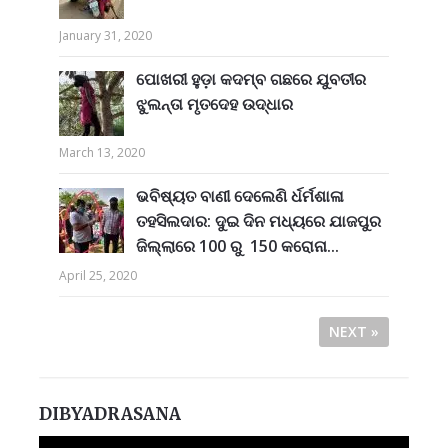
January 31, 2020
ପୋଖରୀ ହୁଡ଼ା କଦମ୍ବ ଗଛରେ ଯୁବତୀର
ଝୁଲନ୍ତା ମୃତଦେହ ଉଦ୍ଧାର
March 13, 2020
ଭବିଷ୍ୟତ ବାଣୀ ଦେଲେଣି ର୍ଧର୍ମଶାଳା
ତହସିଲଦାର: ଦୁଇ ଦିନ ମଧ୍ୟରେ ଯାଜପୁର
ଜିଲ୍ଲାରେ 100 ରୁ 150 କରୋନା...
April 25, 2020
NEXT »
DIBYADRASANA
Video