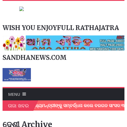
WISH YOU ENJOYFULL RATHAJATRA
SANDHANEWS.COM
MENU
ତାଜା ଖବର
ତି ଦେଇଥିବାରୁ ମୁଖ୍ୟମନ୍ତ୍ରୀଙ୍କୁ ସମ୍ବର୍ଦ୍ଧନା କଲେ ବରଗଡ ସାଂସଦ:୩ଟି
ଦେଶୀ Archive