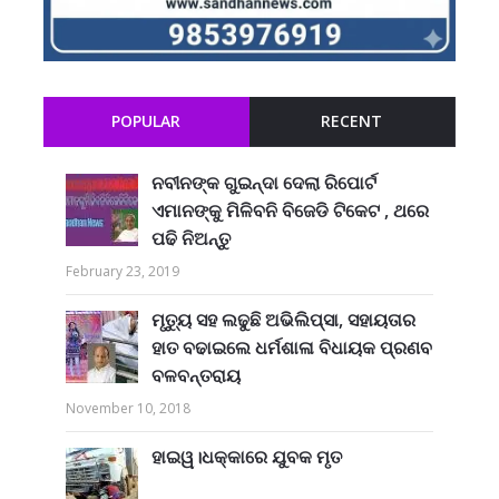
POPULAR
RECENT
ନବୀନଙ୍କ ଗୁଇନ୍ଦା ଦେଲା ରିପୋର୍ଟ
ଏମାନଙ୍କୁ ମିଳିବନି ବିଜେଡି ଟିକେଟ , ଥରେ
ପଢି ନିଅନ୍ତୁ
February 23, 2019
ମୃତ୍ୟୁ ସହ ଲଢୁଛି ଅଭିଲିପ୍ସା, ସହାୟତାର
ହାତ ବଢାଇଲେ ଧର୍ମଶାଳା ବିଧାୟକ ପ୍ରଣବ
ବଳବନ୍ତରାୟ
November 10, 2018
ହାଇୱ।ଧକ୍କାରେ ଯୁବକ ମୃତ