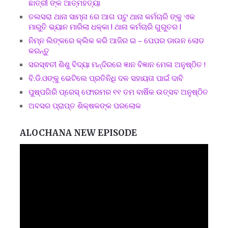
ଛାତ୍ରୀ ଙ୍କ ଆତ୍ମହତ୍ୟା
ତଲସରା ଥାନା ସାମ୍ନା ରେ ଆଗ ପଟୁ ଥାନା କର୍ମଚାରି ଙ୍କୁ ଏକ
ମାରୁତି ଭ୍ୟାନ ମାରିଲା ଧକ୍କା l ଥାନା କର୍ମଚାରି ଗୁରୁତର l
ନିମ୍ନ ଲିଙ୍କରେ କ୍ଲିକ କରି ଆଜିର ଇ – ପେପର ଡାଉନ ଲୋଡ
କରନ୍ତୁ
ସରସ୍ଵତୀ ଶିଶୁ ବିଦ୍ୟା ମନ୍ଦିରରେ ଜ୍ଞାନ ବିଜ୍ଞାନ ମେଳା ଅନୁଷ୍ଠିତ !
ବି.ଡି.ଓଙ୍କୁ ଭେଟିଲେ ପ୍ରତିନିଧି ଦଳ ସହାୟତା ପାଇଁ ଦାବି
ପୁଷ୍ପଗିରି ପ୍ରେସ୍ ଫୋରମର ୧୧ ତମ ବାର୍ଷିକ ଉତ୍ସବ ଅନୁଷ୍ଠିତ
ଅବସର ପ୍ରାପ୍ତ ଶିକ୍ଷକଙ୍କ ପରଲୋକ
ALOCHANA NEW EPISODE
Video
Player