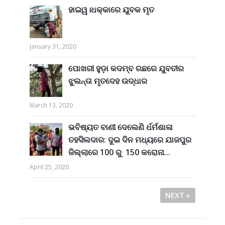
ହାଇୱ।ଧକ୍କାରେ ଯୁବକ ମୃତ
January 31, 2020
ପୋଖରୀ ହୁଡ଼ା କଦମ୍ବ ଗଛରେ ଯୁବତୀର
ଝୁଲନ୍ତା ମୃତଦେହ ଉଦ୍ଧାର
March 13, 2020
ଭବିଷ୍ୟତ ବାଣୀ ଦେଲେଣି ର୍ଧର୍ମଶାଳା
ତହସିଲଦାର: ଦୁଇ ଦିନ ମଧ୍ୟରେ ଯାଜପୁର
ଜିଲ୍ଲାରେ 100 ରୁ 150 କରୋନା...
April 25, 2020
NEXT »