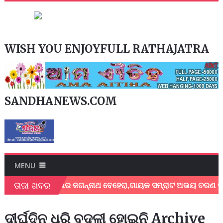
WISH YOU ENJOYFULL RATHAJATRA
SANDHANEWS.COM
MENU
ତାଜା ଖବର
ଗାୟକ ଶେଖର ଜଗନ୍ନାଥ ବେହେରା,ଗାୟକ ସମ୍ରାଟ ଅଭୟ ଚରଣ ସ୍ଵାଇଁଙ୍
ଦୀର୍ଘଦିନ ଧରି ବଦଳୀ ହୋଇନି Archive