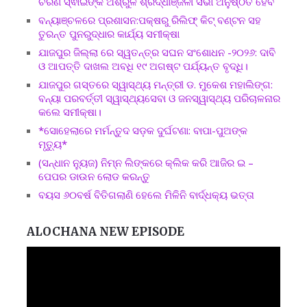
ଚରଣ ସ୍ଵାଇଁଙ୍କ ଅଶ୍ରୁଳ ଶ୍ରଦ୍ଧାଞ୍ଜଳୀ ସଭା ଅନୁଷ୍ଠିତ ହେବ
ବନ୍ୟାଞ୍ଚଳରେ ପ୍ରଶାସନ:ପକ୍ଷରୁ ରିଲିଫ୍ କିଟ୍ ବଣ୍ଟନ ସହ
ତୁରନ୍ତ ପୁନରୁଦ୍ଧାର କାର୍ଯ୍ୟ ସମୀକ୍ଷା
ଯାଜପୁର ଜିଲ୍ଲା ରେ ସ୍ୱତନ୍ତ୍ର ସଘନ ସଂଶୋଧନ -୨୦୨୬: ଦାବି
ଓ ଆପତ୍ତି ଦାଖଲ ଅବଧି ୧୯ ଅଗଷ୍ଟ ପର୍ଯ୍ୟନ୍ତ ବୃଦ୍ଧି।
ଯାଜପୁର ଗସ୍ତରେ ସ୍ୱାସ୍ଥ୍ୟ ମନ୍ତ୍ରୀ ଡ. ମୁକେଶ ମହାଲିଙ୍ଗ:
ବନ୍ୟା ପରବର୍ତ୍ତୀ ସ୍ୱାସ୍ଥ୍ୟସେବା ଓ ଜନସ୍ୱାସ୍ଥ୍ୟ ପରିଚାଳନାର
କଲେ ସମୀକ୍ଷା।
*ସୋହେଲାରେ ମର୍ମନ୍ତୁଦ ସଡ଼କ ଦୁର୍ଘଟଣା: ବାପା-ପୁଅଙ୍କ
ମୃତ୍ୟୁ*
(ସନ୍ଧାନ ନ୍ୟୁଜ) ନିମ୍ନ ଲିଙ୍କରେ କ୍ଲିକ କରି ଆଜିର ଇ –
ପେପର ଡାଉନ ଲୋଡ କରନ୍ତୁ
ବୟସ ୬୦ବର୍ଷ ବିତିଗଲାଣି ହେଲେ ମିଳିନି ବାର୍ଦ୍ଧକ୍ୟ ଭତ୍ତା
ALOCHANA NEW EPISODE
Video
Player