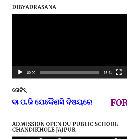
DIBYADRASANA
Video
Player
00:00
16:41
ନୋଟିସ୍
ପ୍
 ବା ପ.ଜି ଯେକୈଣସି ବିଷୟରେ
FOR GOV
ADMISSION OPEN DU PUBLIC SCHOOL
CHANDIKHOLE JAJPUR