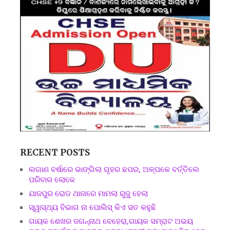
RECENT POSTS
ଲଗାଣ ବର୍ଷାରେ ଭାଙ୍ଗିଲା ଗୃହର ଛପର, ଅଳ୍ପକେ ବର୍ତ୍ତିଲେ
ପରିବାର ଲୋକେ
ଯାଜପୁର ରୋଡ ଥାନାରେ ମାମଲା ରୁଜୁ ହେଲା
ସ୍ୱାସ୍ଥ୍ୟ ବିଭାଗ ନା ପୋଲିସ୍ କିଏ ସତ କହୁଛି
ଗାୟକ ଶେଖର ଜଗନ୍ନାଥ ବେହେରା,ଗାୟକ ସମ୍ରାଟ ଅଭୟ