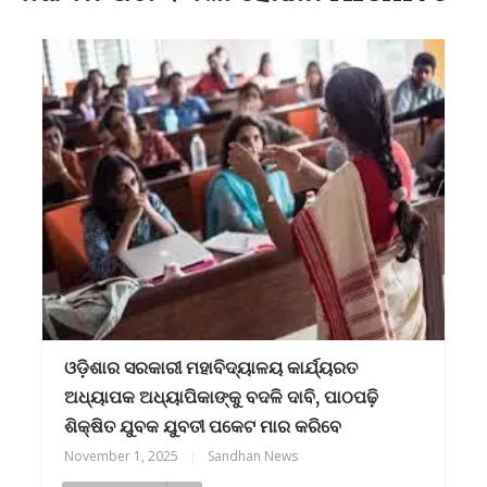
ଓଡ଼ିଶାର ସରକାରୀ ମହାବିଦ୍ୟାଳୟ କାର୍ଯ୍ୟରତ
ଅଧ୍ୟାପକ ଅଧ୍ୟାପିକାଙ୍କୁ ବଦଳି ଦାବି, ପାଠପଢ଼ି
ଶିକ୍ଷିତ ଯୁବକ ଯୁବତୀ ପକେଟ ମାର କରିବେ
November 1, 2025
|
Sandhan News