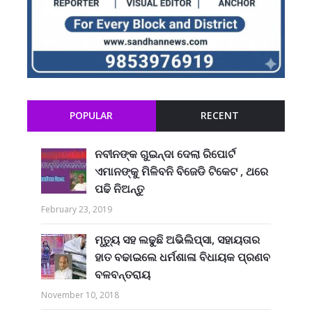
POPULAR
RECENT
ନବୀନଙ୍କ ଗୁଇନ୍ଦା ଦେଲା ରିପୋର୍ଟ
ଏମାନଙ୍କୁ ମିଳିବନି ବିଜେଡି ଟିକେଟ , ଥରେ
ପଢି ନିଅନ୍ତୁ
February 23, 2019
ମୃତ୍ୟୁ ସହ ଲଢୁଛି ଅଭିଲିପ୍ସା, ସହାୟତାର
ହାତ ବଢାଇଲେ ଧର୍ମଶାଳା ବିଧାୟକ ପ୍ରଣବ
ବଳବନ୍ତରାୟ
November 10, 2018