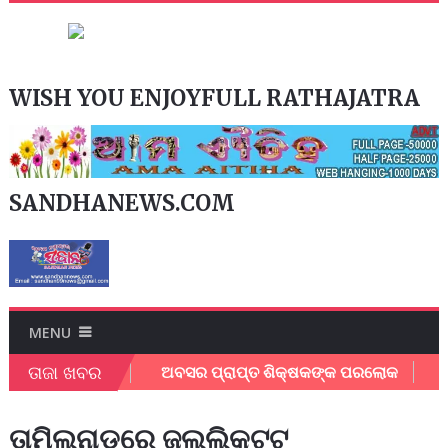
WISH YOU ENJOYFULL RATHAJATRA
SANDHANEWS.COM
MENU
ତାଜା ଖବର
ତ୍ସବ ଅନୁଷ୍ଠିତ
ଅବସର ପ୍ରାପ୍ତ ଶିକ୍ଷକଙ୍କ ପରଲୋକ
ଯାଜ
ତାମିଲନାଡୁରେ ଜଲ୍ଲିକଟ୍ଟୁ