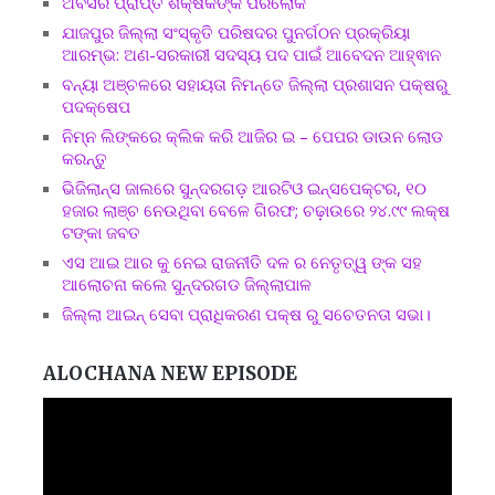
ଅବସର ପ୍ରାପ୍ତ ଶିକ୍ଷକଙ୍କ ପରଲୋକ
ଯାଜପୁର ଜିଲ୍ଲା ସଂସ୍କୃତି ପରିଷଦର ପୁନର୍ଗଠନ ପ୍ରକ୍ରିୟା
ଆରମ୍ଭ: ଅଣ-ସରକାରୀ ସଦସ୍ୟ ପଦ ପାଇଁ ଆବେଦନ ଆହ୍ଵାନ
ବନ୍ୟା ଅଞ୍ଚଳରେ ସହାୟତା ନିମନ୍ତେ ଜିଲ୍ଲା ପ୍ରଶାସନ ପକ୍ଷରୁ
ପଦକ୍ଷେପ
ନିମ୍ନ ଲିଙ୍କରେ କ୍ଲିକ କରି ଆଜିର ଇ – ପେପର ଡାଉନ ଲୋଡ
କରନ୍ତୁ
ଭିଜିଲାନ୍ସ ଜାଲରେ ସୁନ୍ଦରଗଡ଼ ଆରଟିଓ ଇନ୍ସପେକ୍ଟର, ୧୦
ହଜାର ଲାଞ୍ଚ ନେଉଥିବା ବେଳେ ଗିରଫ; ଚଢ଼ାଉରେ ୨୪.୯୯ ଲକ୍ଷ
ଟଙ୍କା ଜବତ
ଏସ ଆଇ ଆର କୁ ନେଇ ରାଜନୀତି ଦଳ ର ନେତୃତ୍ୱ ଙ୍କ ସହ
ଆଲୋଚନା କଲେ ସୁନ୍ଦରଗଡ ଜିଲ୍ଲାପାଳ
ଜିଲ୍ଲା ଆଇନ୍ ସେବା ପ୍ରାଧିକରଣ ପକ୍ଷ ରୁ ସଚେତନତା ସଭା।
ALOCHANA NEW EPISODE
Video
Player