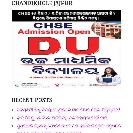
CHANDIKHOLE JAJPUR
RECENT POSTS
ସରସ୍ଵତୀ ଶିଶୁ ବିଦ୍ୟା ମନ୍ଦିରରେ ଜ୍ଞାନ ବିଜ୍ଞାନ ମେଳା ଅନୁଷ୍ଠିତ !
ବି.ଡି.ଓଙ୍କୁ ଭେଟିଲେ ପ୍ରତିନିଧି ଦଳ ସହାୟତା ପାଇଁ ଦାବି
ପୁଷ୍ପଗିରି ପ୍ରେସ୍ ଫୋରମର ୧୧ ତମ ବାର୍ଷିକ ଉତ୍ସବ ଅନୁଷ୍ଠିତ