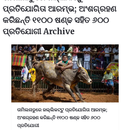
ପ୍ରତିଯୋଗିତା ଆରମ୍ଭ; ଅଂଶଗ୍ରହଣ
କରିଛନ୍ତି ୧୧୦୦ ଷଣ୍ଢ ସହିତ ୬୦୦
ପ୍ରତିଯୋଗୀ Archive
ତାମିଲନାଡୁରେ ଜଲ୍ଲିକଟ୍ଟୁ ପ୍ରତିଯୋଗିତା ଆରମ୍ଭ;
ଅଂଶଗ୍ରହଣ କରିଛନ୍ତି ୧୧୦୦ ଷଣ୍ଢ ସହିତ ୬୦୦
ପ୍ରତିଯୋଗୀ