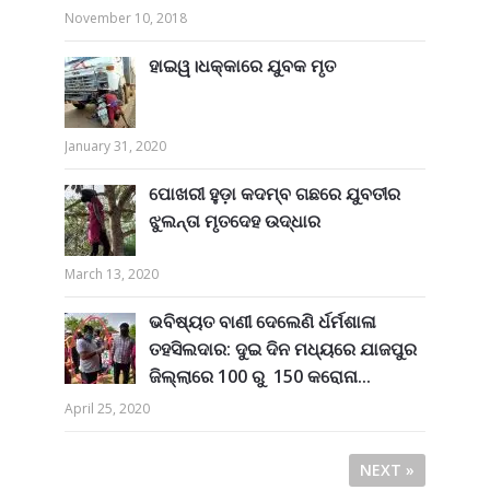
November 10, 2018
ହାଇୱ।ଧକ୍କାରେ ଯୁବକ ମୃତ
January 31, 2020
ପୋଖରୀ ହୁଡ଼ା କଦମ୍ବ ଗଛରେ ଯୁବତୀର
ଝୁଲନ୍ତା ମୃତଦେହ ଉଦ୍ଧାର
March 13, 2020
ଭବିଷ୍ୟତ ବାଣୀ ଦେଲେଣି ର୍ଧର୍ମଶାଳା
ତହସିଲଦାର: ଦୁଇ ଦିନ ମଧ୍ୟରେ ଯାଜପୁର
ଜିଲ୍ଲାରେ 100 ରୁ 150 କରୋନା...
April 25, 2020
NEXT »