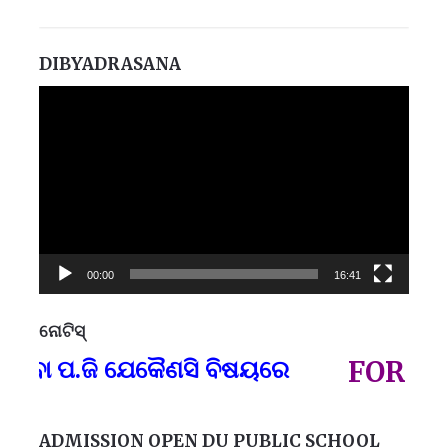
DIBYADRASANA
Video
Player
00:00
16:41
ନୋଟିସ୍
ପ୍
ବା ପ.ଜି ଯେକୈଣସି ବିଷୟରେ
FOR GOV
ADMISSION OPEN DU PUBLIC SCHOOL