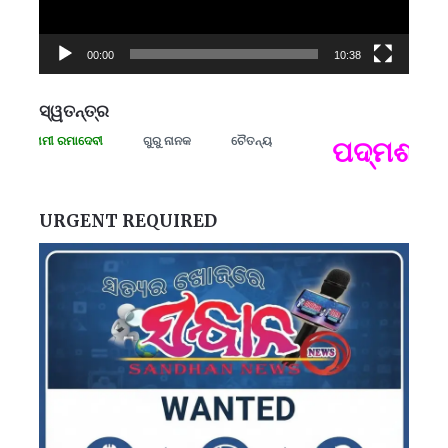
00:00
10:38
ସ୍ୱତନ୍ତ୍ର
ସଂଗ୍ରାମୀ ରମାଦେବୀ
ଗୁରୁ ନାନକ
ଚୈତନ୍ୟ
ପଦ୍ମଶ୍ରୀ 
ପ
B
ପ
URGENT REQUIRED