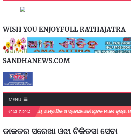
WISH YOU ENJOYFULL RATHAJATRA
SANDHANEWS.COM
MENU
ତାଜା ଖବର
ା ବେଳେ ସ୍ଥାନୀୟ ସାମ୍ବାଦିକ ଓ ସ୍ବେଛାସେବୀ ଯୁବକ ମାନେ ବୃଦ୍ଧା ଙ୍କୁ
ଡାକ୍ତର ସୂରେଖା ଓଝା ଚିକିତ୍ସା ସେବା