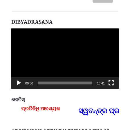
DIBYADRASANA
Video
Player
00:00
16:41
ନୋଟିସ୍
ପ୍ରତିନିଧି ଆବଶ୍ୟକ
ସ୍ୱତନ୍ତ୍ର ପ୍ରତିନ
F