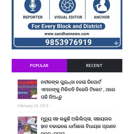
POPULAR
RECENT
ନବୀନଙ୍କ ଗୁଇନ୍ଦା ଦେଲା ରିପୋର୍ଟ
ଏମାନଙ୍କୁ ମିଳିବନି ବିଜେଡି ଟିକେଟ , ଥରେ
ପଢି ନିଅନ୍ତୁ
February 23, 2019
ମୃତ୍ୟୁ ସହ ଲଢୁଛି ଅଭିଲିପ୍ସା, ସହାୟତାର
ହାତ ବଢାଇଲେ ଧର୍ମଶାଳା ବିଧାୟକ ପ୍ରଣବ
ବଳବନ୍ତରାୟ