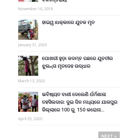
November 10, 2018
ହାଇୱ।ଧକ୍କାରେ ଯୁବକ ମୃତ
January 31, 2020
ପୋଖରୀ ହୁଡ଼ା କଦମ୍ବ ଗଛରେ ଯୁବତୀର
ଝୁଲନ୍ତା ମୃତଦେହ ଉଦ୍ଧାର
March 13, 2020
ଭବିଷ୍ୟତ ବାଣୀ ଦେଲେଣି ର୍ଧର୍ମଶାଳା
ତହସିଲଦାର: ଦୁଇ ଦିନ ମଧ୍ୟରେ ଯାଜପୁର
ଜିଲ୍ଲାରେ 100 ରୁ 150 କରୋନା...
April 25, 2020
NEXT »