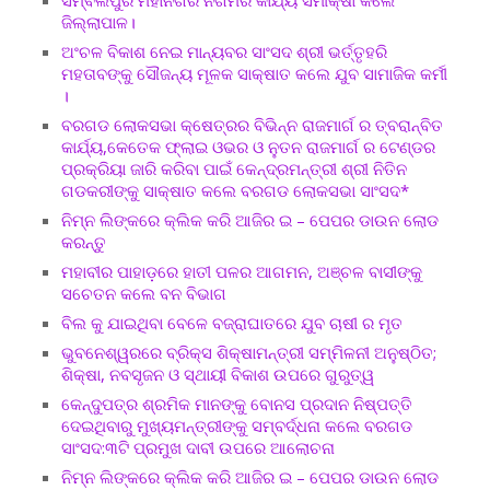
ସମ୍ବଲପୁର ମହାନଗର ନିଗମର କାର୍ଯ୍ୟ ସମୀକ୍ଷା କଲେ
ଜିଲ୍ଲାପାଳ।
ଅଂଚଳ ବିକାଶ ନେଇ ମାନ୍ୟବର ସାଂସଦ ଶ୍ରୀ ଭର୍ତ୍ତୃହରି
ମହତାବଙ୍କୁ ସୌଜନ୍ୟ ମୂଳକ ସାକ୍ଷାତ କଲେ ଯୁବ ସାମାଜିକ କର୍ମୀ
।
ବରଗଡ ଲୋକସଭା କ୍ଷେତ୍ରର ବିଭିନ୍ନ ରାଜମାର୍ଗ ର ତ୍ବରାନ୍ବିତ
କାର୍ଯ୍ୟ,କେତେକ ଫ୍ଲାଇ ଓଭର ଓ ନୁତନ ରାଜମାର୍ଗ ର ଟେଣ୍ଡର
ପ୍ରକ୍ରିୟା ଜାରି କରିବା ପାଇଁ କେନ୍ଦ୍ରମନ୍ତ୍ରୀ ଶ୍ରୀ ନିତିନ
ଗଡକରୀଙ୍କୁ ସାକ୍ଷାତ କଲେ ବରଗଡ ଲୋକସଭା ସାଂସଦ*
ନିମ୍ନ ଲିଙ୍କରେ କ୍ଲିକ କରି ଆଜିର ଇ – ପେପର ଡାଉନ ଲୋଡ
କରନ୍ତୁ
ମହାବୀର ପାହାଡ଼ରେ ହାତୀ ପଳର ଆଗମନ, ଅଞ୍ଚଳ ବାସୀଙ୍କୁ
ସଚେତନ କଲେ ବନ ବିଭାଗ
ବିଲ କୁ ଯାଇଥିବା ବେଳେ ବଜ୍ରାଘାତରେ ଯୁବ ଚାଷୀ ର ମୃତ
ଭୁବନେଶ୍ୱରରେ ବ୍ରିକ୍ସ ଶିକ୍ଷାମନ୍ତ୍ରୀ ସମ୍ମିଳନୀ ଅନୁଷ୍ଠିତ;
ଶିକ୍ଷା, ନବସୃଜନ ଓ ସ୍ଥାୟୀ ବିକାଶ ଉପରେ ଗୁରୁତ୍ୱ
କେନ୍ଦୁପତ୍ର ଶ୍ରମିକ ମାନଙ୍କୁ ବୋନସ ପ୍ରଦାନ ନିଷ୍ପତ୍ତି
ଦେଇଥିବାରୁ ମୁଖ୍ୟମନ୍ତ୍ରୀଙ୍କୁ ସମ୍ବର୍ଦ୍ଧନା କଲେ ବରଗଡ
ସାଂସଦ:୩ଟି ପ୍ରମୁଖ ଦାବୀ ଉପରେ ଆଲୋଚନା
ନିମ୍ନ ଲିଙ୍କରେ କ୍ଲିକ କରି ଆଜିର ଇ – ପେପର ଡାଉନ ଲୋଡ