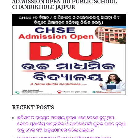
ADMISSION OPEN DU PUBLIC SCHOOL
CHANDIKHOLE JAJPUR
RECENT POSTS
ଛତିଶଗଡ ରାଜ୍ୟର ଅସହାୟ ବୃଦ୍ଧା ଏଣେତେଣେ ବୁଲୁଥିବା
ବେଳେ ସ୍ଥାନୀୟ ସାମ୍ବାଦିକ ଓ ସ୍ବେଛାସେବୀ ଯୁବକ ମାନେ ବୃଦ୍ଧା
ଙ୍କୁ ନେଇ ସଖି ଅନୁଷ୍ଠାନରେ କଲେ ଥଇଥାନ