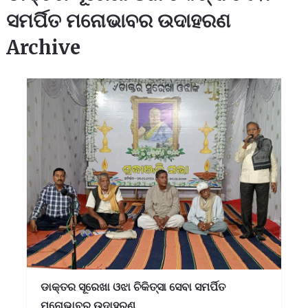
ସମର୍ପିତ ମନୋଭାବର ଉଦାହରଣ
Archive
ଡାକ୍ତର ସୂରେଖା ଓଝା ଚିକିତ୍ସା ସେବା ସମର୍ପିତ
ମନୋଭାବର ଉଦାହରଣ