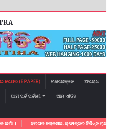
ATRA
ଇ ପେପର (E PAPER)
ମନୋରଞ୍ଜନ
ଅପରାଧ
ଳ
ଆମ ପର୍ବ ପର୍ବାଣୀ
ଆମ ଐତିହ
 ।
ବରଗଡ ଲୋକସଭା କ୍ଷେତ୍ରର ବିଭିନ୍ନ ରାଜମାର୍ଗ ର ତ୍ବରାନ୍ବିତ କ