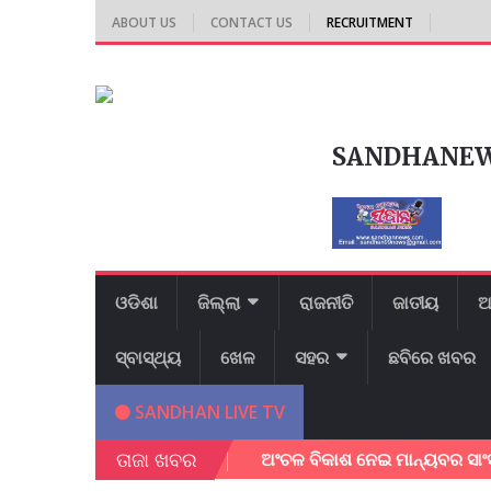
ABOUT US
CONTACT US
RECRUITMENT
SANDHANE
ଓଡିଶା
ଜିଲ୍ଲା
ରାଜନୀତି
ଜାତୀୟ
ଆ
ସ୍ବାସ୍ଥ୍ୟ
ଖେଳ
ସହର
ଛବିରେ ଖବର
SANDHAN LIVE TV
ତାଜା ଖବର
କ୍ଷା କଲେ ଜିଲ୍ଲାପାଳ।
ଅଂଚଳ ବିକାଶ ନେଇ ମାନ୍ୟବର ସାଂସଦ ଶ୍ରୀ ଭ