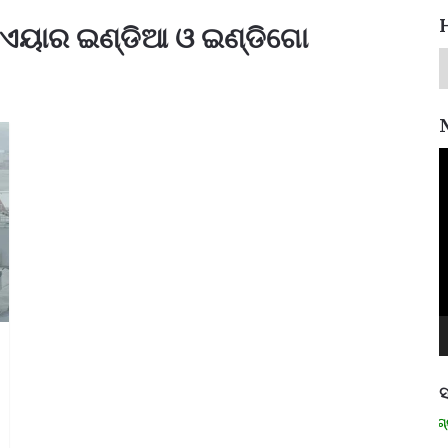
 ଏୟାର ଇଣ୍ଡିଆ ଓ ଇଣ୍ଡିଗୋ
V
P
ସ
ମନେ ପଡନ୍ତି: ସ୍ୱାଧୀନତା ସଂଗ୍ରାମୀ 