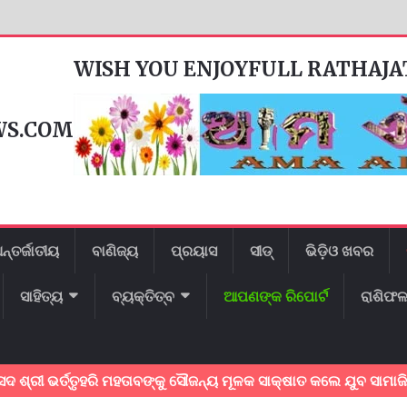
WISH YOU ENJOYFULL RATHAJ
WS.COM
ନ୍ତର୍ଜାତୀୟ
ବାଣିଜ୍ୟ
ପ୍ରୟାସ
ସୀଡ୍
ଭିଡ଼ିଓ ଖବର
ସାହିତ୍ୟ
ବ୍ୟକ୍ତିତ୍ବ
ଆପଣଙ୍କ ରିପୋର୍ଟ
ରାଶିଫ
ର୍ତ୍ତୃହରି ମହତାବଙ୍କୁ ସୌଜନ୍ୟ ମୂଳକ ସାକ୍ଷାତ କଲେ ଯୁବ ସାମାଜିକ କର୍ମୀ