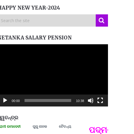
HAPPY NEW YEAR-2024
NETANKA SALARY PENSION
ideo
layer
00:00
10:38
୍ୱତନ୍ତ୍ର
ରମାଦେବୀ
ଗୁରୁ ନାନକ
ଚୈତନ୍ୟ
ପଦ୍ମଶ୍ରୀ ଜୟନ୍
ପ୍ରତ୍
Budd
ପରାଧୀ