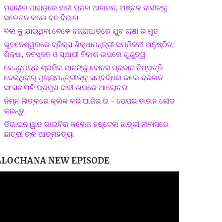
ମହାବୀର ପାହାଡ଼ରେ ହାତୀ ପଳର ଆଗମନ, ଅଞ୍ଚଳ ବାସୀଙ୍କୁ
ସଚେତନ କଲେ ବନ ବିଭାଗ
ବିଲ କୁ ଯାଇଥିବା ବେଳେ ବଜ୍ରାଘାତରେ ଯୁବ ଚାଷୀ ର ମୃତ
ଭୁବନେଶ୍ୱରରେ ବ୍ରିକ୍ସ ଶିକ୍ଷାମନ୍ତ୍ରୀ ସମ୍ମିଳନୀ ଅନୁଷ୍ଠିତ;
ଶିକ୍ଷା, ନବସୃଜନ ଓ ସ୍ଥାୟୀ ବିକାଶ ଉପରେ ଗୁରୁତ୍ୱ
କେନ୍ଦୁପତ୍ର ଶ୍ରମିକ ମାନଙ୍କୁ ବୋନସ ପ୍ରଦାନ ନିଷ୍ପତ୍ତି
ଦେଇଥିବାରୁ ମୁଖ୍ୟମନ୍ତ୍ରୀଙ୍କୁ ସମ୍ବର୍ଦ୍ଧନା କଲେ ବରଗଡ
ସାଂସଦ:୩ଟି ପ୍ରମୁଖ ଦାବୀ ଉପରେ ଆଲୋଚନା
ନିମ୍ନ ଲିଙ୍କରେ କ୍ଲିକ କରି ଆଜିର ଇ – ପେପର ଡାଉନ ଲୋଡ
କରନ୍ତୁ
ଡିଭାଇନ ୱାଡ ଗାଇବିରା କଲେଜ ହଷ୍ଟେଲ ଛାତ୍ରୀ ନୀବାସରେ
ଛାତ୍ରୀ ଙ୍କ ଆତ୍ମହତ୍ୟା
ALOCHANA NEW EPISODE
ideo
layer