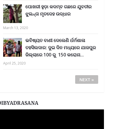
ପୋଖରୀ ହୁଡ଼ା କଦମ୍ବ ଗଛରେ ଯୁବତୀର
ଝୁଲନ୍ତା ମୃତଦେହ ଉଦ୍ଧାର
March 13, 2020
ଭବିଷ୍ୟତ ବାଣୀ ଦେଲେଣି ର୍ଧର୍ମଶାଳା
ତହସିଲଦାର: ଦୁଇ ଦିନ ମଧ୍ୟରେ ଯାଜପୁର
ଜିଲ୍ଲାରେ 100 ରୁ 150 କରୋନା...
April 25, 2020
NEXT »
DIBYADRASANA
ideo
layer