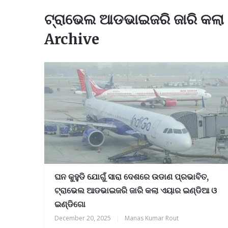
ଟ୍ରାଭେଲ ଆଡଭାଇଜରି ଜାରି କଲା
Archive
ଘନ କୁହୁଡି ଯୋଗୁଁ ସାରା ଦେଶରେ ଉଡାଣ ପ୍ରଭାବିତ,
ଟ୍ରାଭେଲ ଆଡଭାଇଜରି ଜାରି କଲା ଏୟାର ଇଣ୍ଡିଆ ଓ
ଇଣ୍ଡିଗୋ
December 20, 2025
|
Manas Kumar Rout