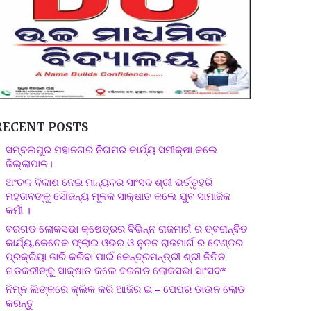
RECENT POSTS
ସମ୍ବଲପୁର ମହାନଗର ନିଗମର କାର୍ଯ୍ୟ ସମୀକ୍ଷା କଲେ
ଜିଲ୍ଲାପାଳ।
ଅଂଚଳ ବିକାଶ ନେଇ ମାନ୍ୟବର ସାଂସଦ ଶ୍ରୀ ଭର୍ତ୍ତୃହରି
ମହତାବଙ୍କୁ ସୌଜନ୍ୟ ମୂଳକ ସାକ୍ଷାତ କଲେ ଯୁବ ସାମାଜିକ
କର୍ମୀ ।
ବରଗଡ ଲୋକସଭା କ୍ଷେତ୍ରର ବିଭିନ୍ନ ରାଜମାର୍ଗ ର ତ୍ବରାନ୍ବିତ
କାର୍ଯ୍ୟ,କେତେକ ଫ୍ଲାଇ ଓଭର ଓ ନୁତନ ରାଜମାର୍ଗ ର ଟେଣ୍ଡର
ପ୍ରକ୍ରିୟା ଜାରି କରିବା ପାଇଁ କେନ୍ଦ୍ରମନ୍ତ୍ରୀ ଶ୍ରୀ ନିତିନ
ଗଡକରୀଙ୍କୁ ସାକ୍ଷାତ କଲେ ବରଗଡ ଲୋକସଭା ସାଂସଦ*
ନିମ୍ନ ଲିଙ୍କରେ କ୍ଲିକ କରି ଆଜିର ଇ – ପେପର ଡାଉନ ଲୋଡ
କରନ୍ତୁ