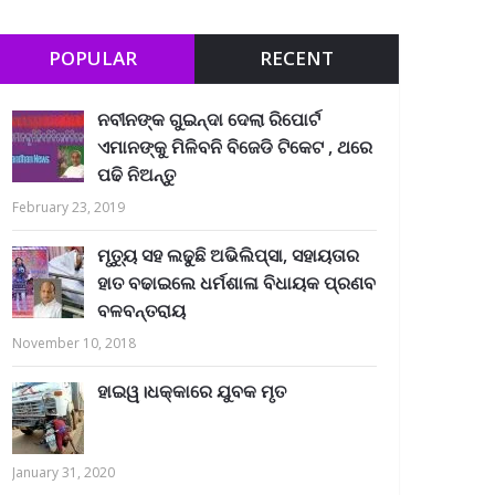
POPULAR
RECENT
ନବୀନଙ୍କ ଗୁଇନ୍ଦା ଦେଲା ରିପୋର୍ଟ
ଏମାନଙ୍କୁ ମିଳିବନି ବିଜେଡି ଟିକେଟ , ଥରେ
ପଢି ନିଅନ୍ତୁ
February 23, 2019
ମୃତ୍ୟୁ ସହ ଲଢୁଛି ଅଭିଲିପ୍ସା, ସହାୟତାର
ହାତ ବଢାଇଲେ ଧର୍ମଶାଳା ବିଧାୟକ ପ୍ରଣବ
ବଳବନ୍ତରାୟ
November 10, 2018
ହାଇୱ।ଧକ୍କାରେ ଯୁବକ ମୃତ
January 31, 2020