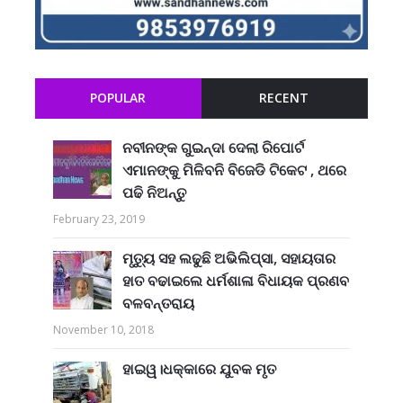
POPULAR
RECENT
ନବୀନଙ୍କ ଗୁଇନ୍ଦା ଦେଲା ରିପୋର୍ଟ
ଏମାନଙ୍କୁ ମିଳିବନି ବିଜେଡି ଟିକେଟ , ଥରେ
ପଢି ନିଅନ୍ତୁ
February 23, 2019
ମୃତ୍ୟୁ ସହ ଲଢୁଛି ଅଭିଲିପ୍ସା, ସହାୟତାର
ହାତ ବଢାଇଲେ ଧର୍ମଶାଳା ବିଧାୟକ ପ୍ରଣବ
ବଳବନ୍ତରାୟ
November 10, 2018
ହାଇୱ।ଧକ୍କାରେ ଯୁବକ ମୃତ