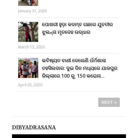
January 31, 2020
ପୋଖରୀ ହୁଡ଼ା କଦମ୍ବ ଗଛରେ ଯୁବତୀର
ଝୁଲନ୍ତା ମୃତଦେହ ଉଦ୍ଧାର
March 13, 2020
ଭବିଷ୍ୟତ ବାଣୀ ଦେଲେଣି ର୍ଧର୍ମଶାଳା
ତହସିଲଦାର: ଦୁଇ ଦିନ ମଧ୍ୟରେ ଯାଜପୁର
ଜିଲ୍ଲାରେ 100 ରୁ 150 କରୋନା...
April 25, 2020
NEXT »
DIBYADRASANA
Video