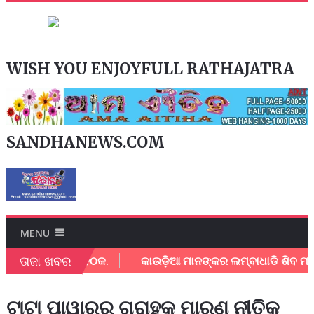
WISH YOU ENJOYFULL RATHAJATRA
SANDHANEWS.COM
MENU
ତାଜା ଖବର
ତମ ପ୍ରସ୍ତୁତି ବୈଠକ.
କାଉଡ଼ିଆ ମାନଙ୍କର ଲମ୍ବାଧାଡି ଶିବ ମନ୍ଦିର
ଟାଟା ପାୱାରର ଗ୍ରାହକ ମାରଣ ନୀତିକୁ