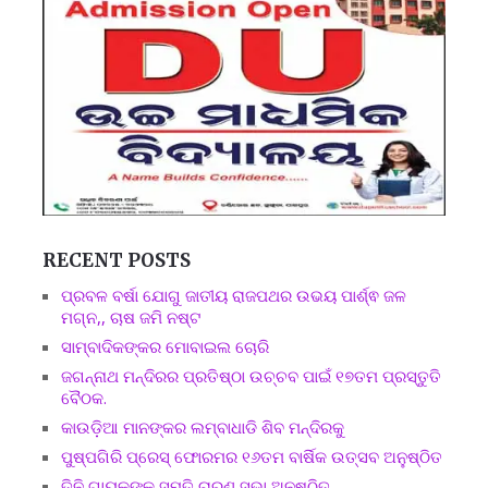
RECENT POSTS
ପ୍ରବଳ ବର୍ଷା ଯୋଗୁ ଜାତୀୟ ରାଜପଥର ଉଭୟ ପାର୍ଶ୍ଵ ଜଳ
ମଗ୍ନ,, ଚାଷ ଜମି ନଷ୍ଟ
ସାମ୍ବାଦିକଙ୍କର ମୋବାଇଲ ଚୋରି
ଜଗନ୍ନାଥ ମନ୍ଦିରର ପ୍ରତିଷ୍ଠା ଉଚ୍ଚବ ପାଇଁ ୧୭ତମ ପ୍ରସ୍ତୁତି
ବୈଠକ.
କାଉଡ଼ିଆ ମାନଙ୍କର ଲମ୍ବାଧାଡି ଶିବ ମନ୍ଦିରକୁ
ପୁଷ୍ପଗିରି ପ୍ରେସ୍ ଫୋରମର ୧୬ତମ ବାର୍ଷିକ ଉତ୍ସବ ଅନୁଷ୍ଠିତ
ତିନି ଗାୟକଙ୍କ ସ୍ମୃତି ଚାରଣ ସଭା ଅନୁଷ୍ଠିତ