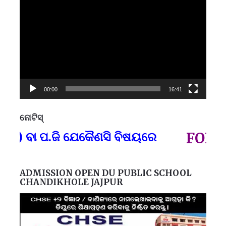
Player
00:00
16:41
ନୋଟିସ୍
ପ୍
) ବା ପ.ଜି ଯେକୈଣସି ବିଷୟରେ
FOR GO
ADMISSION OPEN DU PUBLIC SCHOOL
CHANDIKHOLE JAJPUR