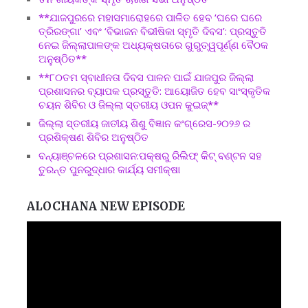
**ଯାଜପୁରରେ ମହାସମାରୋହରେ ପାଳିତ ହେବ ‘ଘରେ ଘରେ
ତ୍ରିରଙ୍ଗା’ ଏବଂ ‘ବିଭାଜନ ବିଭୀଷିକା ସ୍ମୃତି ଦିବସ’: ପ୍ରସ୍ତୁତି
ନେଇ ଜିଲ୍ଲାପାଳଙ୍କ ଅଧ୍ୟକ୍ଷତାରେ ଗୁରୁତ୍ୱପୂର୍ଣ୍ଣ ବୈଠକ
ଅନୁଷ୍ଠିତ**
**୮୦ତମ ସ୍ବାଧୀନତା ଦିବସ ପାଳନ ପାଇଁ ଯାଜପୁର ଜିଲ୍ଲା
ପ୍ରଶାସନର ବ୍ୟାପକ ପ୍ରସ୍ତୁତି: ଆୟୋଜିତ ହେବ ସାଂସ୍କୃତିକ
ଚୟନ ଶିବିର ଓ ଜିଲ୍ଲା ସ୍ତରୀୟ ଓପନ କୁଇଜ୍**
ଜିଲ୍ଲା ସ୍ତରୀୟ ଜାତୀୟ ଶିଶୁ ବିଜ୍ଞାନ କଂଗ୍ରେସ-୨୦୨୬ ର
ପ୍ରଶିକ୍ଷଣ ଶିବିର ଅନୁଷ୍ଠିତ
ବନ୍ୟାଞ୍ଚଳରେ ପ୍ରଶାସନ:ପକ୍ଷରୁ ରିଲିଫ୍ କିଟ୍ ବଣ୍ଟନ ସହ
ତୁରନ୍ତ ପୁନରୁଦ୍ଧାର କାର୍ଯ୍ୟ ସମୀକ୍ଷା
ALOCHANA NEW EPISODE
Video
Player