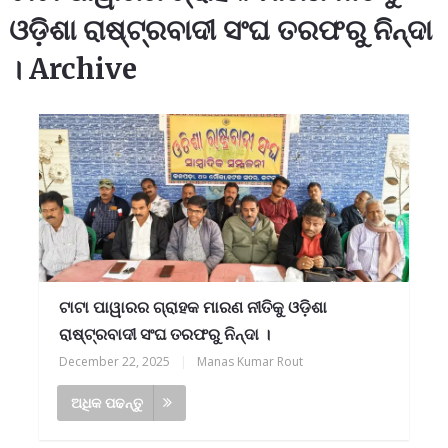
ଓଡ଼ିଶା ରାଷ୍ଟ୍ରବାଦୀ ସଂଘ ତରଫରୁ ନିନ୍ଦା
। Archive
ଟାଟା ପାୱାରର ଗ୍ରାହକ ମାରଣ ନୀତିକୁ ଓଡ଼ିଶା
ରାଷ୍ଟ୍ରବାଦୀ ସଂଘ ତରଫରୁ ନିନ୍ଦା ।
December 22, 2025
|
Manas Kumar Rout
ଅଧିକ ପଢନ୍ତୁ