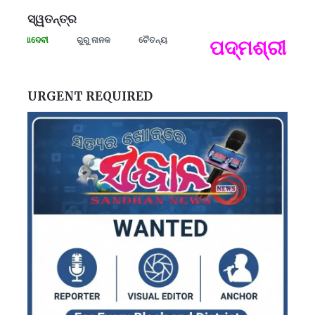
ସ୍ୱତନ୍ତ୍ର
ମୀ ରମାଦେବୀ
ଗୁରୁ ନାନକ
ଚୈତନ୍ୟ
ପଦ୍ମଶ୍ରୀ ଜୟନ
ପ
B
ପ
URGENT REQUIRED