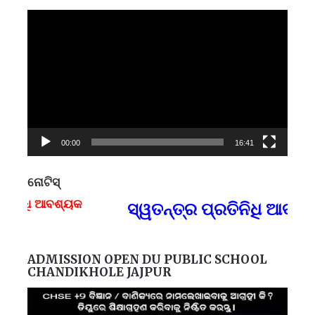
Video
Player
00:00
16:41
ନୋଟିସ୍
ନିଧି ଆବଶ୍ୟକ
ସ୍ୱତନ୍ତ୍ର ପ୍ରତିନିଧି ଆବଶ
F
ADMISSION OPEN DU PUBLIC SCHOOL
CHANDIKHOLE JAJPUR