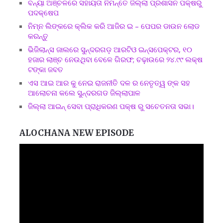
ବନ୍ୟା ଅଞ୍ଚଳରେ ସହାୟତା ନିମନ୍ତେ ଜିଲ୍ଲା ପ୍ରଶାସନ ପକ୍ଷରୁ
ପଦକ୍ଷେପ
ନିମ୍ନ ଲିଙ୍କରେ କ୍ଲିକ କରି ଆଜିର ଇ – ପେପର ଡାଉନ ଲୋଡ
କରନ୍ତୁ
ଭିଜିଲାନ୍ସ ଜାଲରେ ସୁନ୍ଦରଗଡ଼ ଆରଟିଓ ଇନ୍ସପେକ୍ଟର, ୧୦
ହଜାର ଲାଞ୍ଚ ନେଉଥିବା ବେଳେ ଗିରଫ; ଚଢ଼ାଉରେ ୨୪.୯୯ ଲକ୍ଷ
ଟଙ୍କା ଜବତ
ଏସ ଆଇ ଆର କୁ ନେଇ ରାଜନୀତି ଦଳ ର ନେତୃତ୍ୱ ଙ୍କ ସହ
ଆଲୋଚନା କଲେ ସୁନ୍ଦରଗଡ ଜିଲ୍ଲାପାଳ
ଜିଲ୍ଲା ଆଇନ୍ ସେବା ପ୍ରାଧିକରଣ ପକ୍ଷ ରୁ ସଚେତନତା ସଭା।
ALOCHANA NEW EPISODE
Video
Player