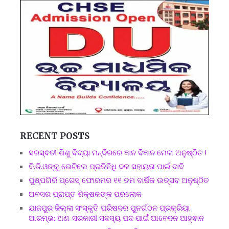
RECENT POSTS
ସରସ୍ଵତୀ ଶିଶୁ ବିଦ୍ୟା ମନ୍ଦିରରେ ଜ୍ଞାନ ବିଜ୍ଞାନ ମେଳା ଅନୁଷ୍ଠିତ !
ବି.ଡି.ଓଙ୍କୁ ଭେଟିଲେ ପ୍ରତିନିଧି ଦଳ ସହାୟତା ପାଇଁ ଦାବି
ପୁଷ୍ପଗିରି ପ୍ରେସ୍ ଫୋରମର ୧୧ ତମ ବାର୍ଷିକ ଉତ୍ସବ ଅନୁଷ୍ଠିତ
ଅବସର ପ୍ରାପ୍ତ ଶିକ୍ଷକଙ୍କ ପରଲୋକ
ଯାଜପୁର ଜିଲ୍ଲା ସଂସ୍କୃତି ପରିଷଦର ପୁନର୍ଗଠନ ପ୍ରକ୍ରିୟା
ଆରମ୍ଭ: ଅଣ-ସରକାରୀ ସଦସ୍ୟ ପଦ ପାଇଁ ଆବେଦନ ଆହ୍ଵାନ