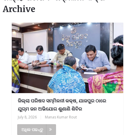
Archive
ଜିଲ୍ଲା ପରିଷଦ ସମ୍ମିଳନୀ କକ୍ଷ, ଯାଜପୁର ଠାରେ
ଯୁଗ୍ମ ଜନ ଅଭିଯୋଗ ଶୁଣାଣି ଶିବିର
July 8, 2026
|
Manas Kumar Rout
ଅଧିକ ପଢନ୍ତୁ