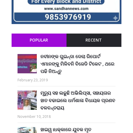
POPULAR
RECENT
ନବୀନଙ୍କ ଗୁଇନ୍ଦା ଦେଲା ରିପୋର୍ଟ
ଏମାନଙ୍କୁ ମିଳିବନି ବିଜେଡି ଟିକେଟ , ଥରେ
ପଢି ନିଅନ୍ତୁ
February 23, 2019
ମୃତ୍ୟୁ ସହ ଲଢୁଛି ଅଭିଲିପ୍ସା, ସହାୟତାର
ହାତ ବଢାଇଲେ ଧର୍ମଶାଳା ବିଧାୟକ ପ୍ରଣବ
ବଳବନ୍ତରାୟ
November 10, 2018
ହାଇୱ।ଧକ୍କାରେ ଯୁବକ ମୃତ