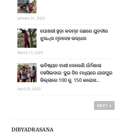
January 31, 2020
ପୋଖରୀ ହୁଡ଼ା କଦମ୍ବ ଗଛରେ ଯୁବତୀର
ଝୁଲନ୍ତା ମୃତଦେହ ଉଦ୍ଧାର
March 13, 2020
ଭବିଷ୍ୟତ ବାଣୀ ଦେଲେଣି ର୍ଧର୍ମଶାଳା
ତହସିଲଦାର: ଦୁଇ ଦିନ ମଧ୍ୟରେ ଯାଜପୁର
ଜିଲ୍ଲାରେ 100 ରୁ 150 କରୋନା...
April 25, 2020
NEXT »
DIBYADRASANA