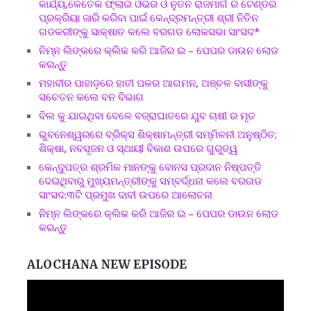
କାର୍ଯ୍ୟ,କେତେକ ଫ୍ଲାଇ ଓଭର ଓ ନୁତନ ରାଜମାର୍ଗ ର ଟେଣ୍ଡର
ପ୍ରକ୍ରିୟା ଜାରି କରିବା ପାଇଁ କେନ୍ଦ୍ରମନ୍ତ୍ରୀ ଶ୍ରୀ ନିତିନ
ଗଡକରୀଙ୍କୁ ସାକ୍ଷାତ କଲେ ବରଗଡ ଲୋକସଭା ସାଂସଦ*
ନିମ୍ନ ଲିଙ୍କରେ କ୍ଲିକ କରି ଆଜିର ଇ – ପେପର ଡାଉନ ଲୋଡ
କରନ୍ତୁ
ମହାବୀର ପାହାଡ଼ରେ ହାତୀ ପଳର ଆଗମନ, ଅଞ୍ଚଳ ବାସୀଙ୍କୁ
ସଚେତନ କଲେ ବନ ବିଭାଗ
ବିଲ କୁ ଯାଇଥିବା ବେଳେ ବଜ୍ରାଘାତରେ ଯୁବ ଚାଷୀ ର ମୃତ
ଭୁବନେଶ୍ୱରରେ ବ୍ରିକ୍ସ ଶିକ୍ଷାମନ୍ତ୍ରୀ ସମ୍ମିଳନୀ ଅନୁଷ୍ଠିତ;
ଶିକ୍ଷା, ନବସୃଜନ ଓ ସ୍ଥାୟୀ ବିକାଶ ଉପରେ ଗୁରୁତ୍ୱ
କେନ୍ଦୁପତ୍ର ଶ୍ରମିକ ମାନଙ୍କୁ ବୋନସ ପ୍ରଦାନ ନିଷ୍ପତ୍ତି
ଦେଇଥିବାରୁ ମୁଖ୍ୟମନ୍ତ୍ରୀଙ୍କୁ ସମ୍ବର୍ଦ୍ଧନା କଲେ ବରଗଡ
ସାଂସଦ:୩ଟି ପ୍ରମୁଖ ଦାବୀ ଉପରେ ଆଲୋଚନା
ନିମ୍ନ ଲିଙ୍କରେ କ୍ଲିକ କରି ଆଜିର ଇ – ପେପର ଡାଉନ ଲୋଡ
କରନ୍ତୁ
ALOCHANA NEW EPISODE
Video
Player