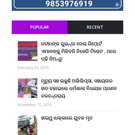
POPULAR
RECENT
ନବୀନଙ୍କ ଗୁଇନ୍ଦା ଦେଲା ରିପୋର୍ଟ
ଏମାନଙ୍କୁ ମିଳିବନି ବିଜେଡି ଟିକେଟ , ଥରେ
ପଢି ନିଅନ୍ତୁ
February 23, 2019
ମୃତ୍ୟୁ ସହ ଲଢୁଛି ଅଭିଲିପ୍ସା, ସହାୟତାର
ହାତ ବଢାଇଲେ ଧର୍ମଶାଳା ବିଧାୟକ ପ୍ରଣବ
ବଳବନ୍ତରାୟ
November 10, 2018
ହାଇୱ।ଧକ୍କାରେ ଯୁବକ ମୃତ