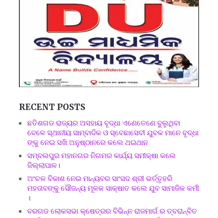
RECENT POSTS
ଛତିଶଗଡ ରାଜ୍ୟର ଅସହାୟ ବୃଦ୍ଧା ଏଣେତେଣେ ବୁଲୁଥିବା
ବେଳେ ସ୍ଥାନୀୟ ସାମ୍ବାଦିକ ଓ ସ୍ବେଛାସେବୀ ଯୁବକ ମାନେ ବୃଦ୍ଧା
ଙ୍କୁ ନେଇ ସଖି ଅନୁଷ୍ଠାନରେ କଲେ ଥଇଥାନ
ସମ୍ବଲପୁର ମହାନଗର ନିଗମର କାର୍ଯ୍ୟ ସମୀକ୍ଷା କଲେ
ଜିଲ୍ଲାପାଳ।
ଅଂଚଳ ବିକାଶ ନେଇ ମାନ୍ୟବର ସାଂସଦ ଶ୍ରୀ ଭର୍ତ୍ତୃହରି
ମହତାବଙ୍କୁ ସୌଜନ୍ୟ ମୂଳକ ସାକ୍ଷାତ କଲେ ଯୁବ ସାମାଜିକ କର୍ମୀ
।
ବରଗଡ ଲୋକସଭା କ୍ଷେତ୍ରର ବିଭିନ୍ନ ରାଜମାର୍ଗ ର ତ୍ବରାନ୍ବିତ