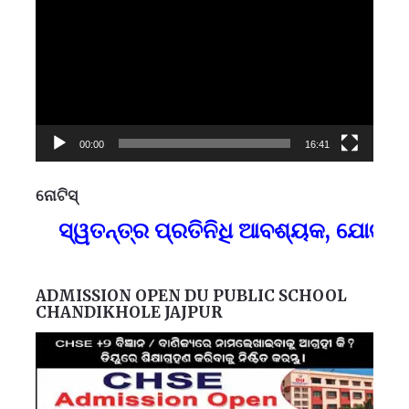
00:00
16:41
ନୋଟିସ୍
ପ୍
ସ୍ୱତନ୍ତ୍ର ପ୍ରତିନିଧି ଆବଶ୍ୟକ, ଯୋଗାଯ
F
ADMISSION OPEN DU PUBLIC SCHOOL
CHANDIKHOLE JAJPUR