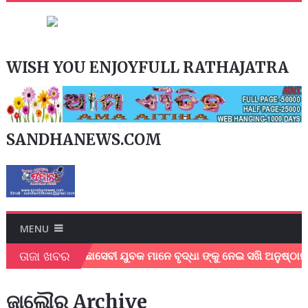
WISH YOU ENJOYFULL RATHAJATRA
SANDHANEWS.COM
MENU
ତାଜା ଖବର
ମ୍ବାଦିକ ଓ ସ୍ବେଛାସେବୀ ଯୁବକ ମାନେ ବୃଦ୍ଧା ଙ୍କୁ ନେଇ ସଖି ଅନୁଷ୍ଠାନ
ଜାଲୌର Archive