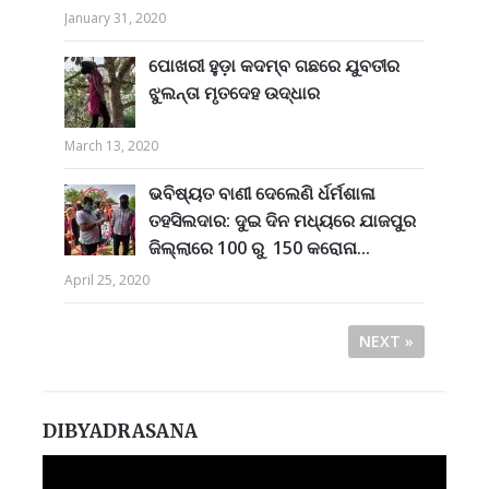
January 31, 2020
ପୋଖରୀ ହୁଡ଼ା କଦମ୍ବ ଗଛରେ ଯୁବତୀର
ଝୁଲନ୍ତା ମୃତଦେହ ଉଦ୍ଧାର
March 13, 2020
ଭବିଷ୍ୟତ ବାଣୀ ଦେଲେଣି ର୍ଧର୍ମଶାଳା
ତହସିଲଦାର: ଦୁଇ ଦିନ ମଧ୍ୟରେ ଯାଜପୁର
ଜିଲ୍ଲାରେ 100 ରୁ 150 କରୋନା...
April 25, 2020
NEXT »
DIBYADRASANA
Video
Player