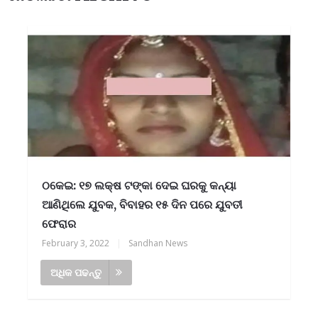
ଠକେଇ: ୧୭ ଲକ୍ଷ ଟଙ୍କା ଦେଇ ଘରକୁ କନ୍ୟା
ଆଣିଥିଲେ ଯୁବକ, ବିବାହର ୧୫ ଦିନ ପରେ ଯୁବତୀ
ଫେରାର
February 3, 2022
|
Sandhan News
ଅଧିକ ପଢନ୍ତୁ