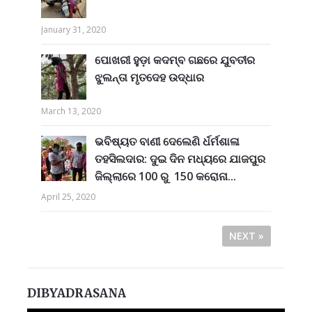
January 31, 2020
ପୋଖରୀ ହୁଡ଼ା କଦମ୍ବ ଗଛରେ ଯୁବତୀର
ଝୁଲନ୍ତା ମୃତଦେହ ଉଦ୍ଧାର
March 13, 2020
ଭବିଷ୍ୟତ ବାଣୀ ଦେଲେଣି ର୍ଧର୍ମଶାଳା
ତହସିଲଦାର: ଦୁଇ ଦିନ ମଧ୍ୟରେ ଯାଜପୁର
ଜିଲ୍ଲାରେ 100 ରୁ 150 କରୋନା...
April 25, 2020
NEXT »
DIBYADRASANA