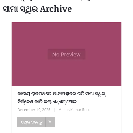
ସୀମା ସ୍ଥିର Archive
ଜାତୀୟ ରାଜପଥରେ ଯାନବାହାନର ଗତି ସୀମା ସ୍ଥିର,
ନିର୍ଦ୍ଦେଶ ଜାରି କଲା ଏନ୍‌ଏଚ୍‌ଏଆଇ
December 19, 2025
|
Manas Kumar Rout
ଅଧିକ ପଢନ୍ତୁ