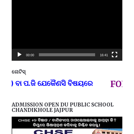
Video
Player
00:00
16:41
ନୋଟିସ୍
ପ୍
) ବା ପ.ଜି ଯେକୈଣସି ବିଷୟରେ
FOR GO
ADMISSION OPEN DU PUBLIC SCHOOL
CHANDIKHOLE JAJPUR