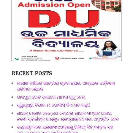
RECENT POSTS
ଲଗାଣ ବର୍ଷାରେ ଭାଙ୍ଗିଲା ଗୃହର ଛପର, ଅଳ୍ପକେ ବର୍ତ୍ତିଲେ
ପରିବାର ଲୋକେ
ଯାଜପୁର ରୋଡ ଥାନାରେ ମାମଲା ରୁଜୁ ହେଲା
ସ୍ୱାସ୍ଥ୍ୟ ବିଭାଗ ନା ପୋଲିସ୍ କିଏ ସତ କହୁଛି
ଗାୟକ ଶେଖର ଜଗନ୍ନାଥ ବେହେରା,ଗାୟକ ସମ୍ରାଟ ଅଭୟ
ଚରଣ ସ୍ଵାଇଁଙ୍କ ଅଶ୍ରୁଳ ଶ୍ରଦ୍ଧାଞ୍ଜଳୀ ସଭା ଅନୁଷ୍ଠିତ ହେବ
ବନ୍ୟାଞ୍ଚଳରେ ପ୍ରଶାସନ:ପକ୍ଷରୁ ରିଲିଫ୍ କିଟ୍ ବଣ୍ଟନ ସହ
ତୁରନ୍ତ ପୁନରୁଦ୍ଧାର କାର୍ଯ୍ୟ ସମୀକ୍ଷା