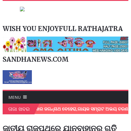
WISH YOU ENJOYFULL RATHAJATRA
SANDHANEWS.COM
MENU
ତାଜା ଖବର
ଗାୟକ ଶେଖର ଜଗନ୍ନାଥ ବେହେରା,ଗାୟକ ସମ୍ରାଟ ଅଭୟ ଚରଣ ସ୍ଵାଇଁଙ
ଜାତୀୟ ରାଜପଥରେ ଯାନବାହାନର ଗତି