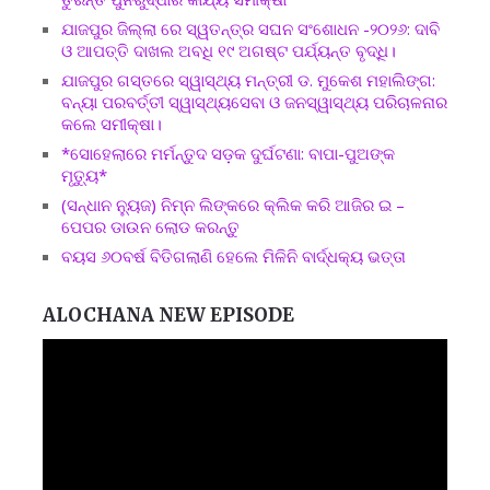
ଯାଜପୁର ଜିଲ୍ଲା ରେ ସ୍ୱତନ୍ତ୍ର ସଘନ ସଂଶୋଧନ -୨୦୨୬: ଦାବି
ଓ ଆପତ୍ତି ଦାଖଲ ଅବଧି ୧୯ ଅଗଷ୍ଟ ପର୍ଯ୍ୟନ୍ତ ବୃଦ୍ଧି।
ଯାଜପୁର ଗସ୍ତରେ ସ୍ୱାସ୍ଥ୍ୟ ମନ୍ତ୍ରୀ ଡ. ମୁକେଶ ମହାଲିଙ୍ଗ:
ବନ୍ୟା ପରବର୍ତ୍ତୀ ସ୍ୱାସ୍ଥ୍ୟସେବା ଓ ଜନସ୍ୱାସ୍ଥ୍ୟ ପରିଚାଳନାର
କଲେ ସମୀକ୍ଷା।
*ସୋହେଲାରେ ମର୍ମନ୍ତୁଦ ସଡ଼କ ଦୁର୍ଘଟଣା: ବାପା-ପୁଅଙ୍କ
ମୃତ୍ୟୁ*
(ସନ୍ଧାନ ନ୍ୟୁଜ) ନିମ୍ନ ଲିଙ୍କରେ କ୍ଲିକ କରି ଆଜିର ଇ –
ପେପର ଡାଉନ ଲୋଡ କରନ୍ତୁ
ବୟସ ୬୦ବର୍ଷ ବିତିଗଲାଣି ହେଲେ ମିଳିନି ବାର୍ଦ୍ଧକ୍ୟ ଭତ୍ତା
ALOCHANA NEW EPISODE
Video
Player