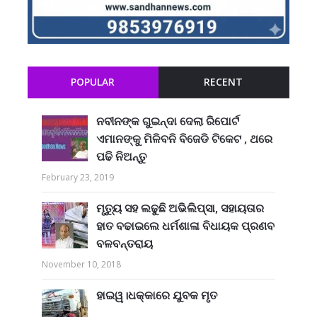
POPULAR
RECENT
ନବୀନଙ୍କ ଗୁଇନ୍ଦା ଦେଲା ରିପୋର୍ଟ
ଏମାନଙ୍କୁ ମିଳିବନି ବିଜେଡି ଟିକେଟ , ଥରେ
ପଢି ନିଅନ୍ତୁ
February 23, 2019
ମୃତ୍ୟୁ ସହ ଲଢୁଛି ଅଭିଲିପ୍ସା, ସହାୟତାର
ହାତ ବଢାଇଲେ ଧର୍ମଶାଳା ବିଧାୟକ ପ୍ରଣବ
ବଳବନ୍ତରାୟ
November 10, 2018
ହାଇୱ।ଧକ୍କାରେ ଯୁବକ ମୃତ