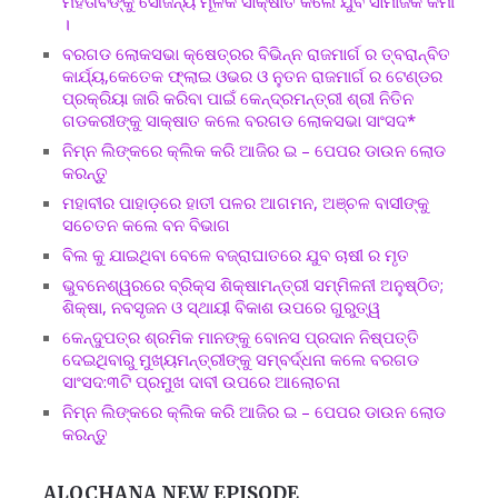
ମହତାବଙ୍କୁ ସୌଜନ୍ୟ ମୂଳକ ସାକ୍ଷାତ କଲେ ଯୁବ ସାମାଜିକ କର୍ମୀ
।
ବରଗଡ ଲୋକସଭା କ୍ଷେତ୍ରର ବିଭିନ୍ନ ରାଜମାର୍ଗ ର ତ୍ବରାନ୍ବିତ
କାର୍ଯ୍ୟ,କେତେକ ଫ୍ଲାଇ ଓଭର ଓ ନୁତନ ରାଜମାର୍ଗ ର ଟେଣ୍ଡର
ପ୍ରକ୍ରିୟା ଜାରି କରିବା ପାଇଁ କେନ୍ଦ୍ରମନ୍ତ୍ରୀ ଶ୍ରୀ ନିତିନ
ଗଡକରୀଙ୍କୁ ସାକ୍ଷାତ କଲେ ବରଗଡ ଲୋକସଭା ସାଂସଦ*
ନିମ୍ନ ଲିଙ୍କରେ କ୍ଲିକ କରି ଆଜିର ଇ – ପେପର ଡାଉନ ଲୋଡ
କରନ୍ତୁ
ମହାବୀର ପାହାଡ଼ରେ ହାତୀ ପଳର ଆଗମନ, ଅଞ୍ଚଳ ବାସୀଙ୍କୁ
ସଚେତନ କଲେ ବନ ବିଭାଗ
ବିଲ କୁ ଯାଇଥିବା ବେଳେ ବଜ୍ରାଘାତରେ ଯୁବ ଚାଷୀ ର ମୃତ
ଭୁବନେଶ୍ୱରରେ ବ୍ରିକ୍ସ ଶିକ୍ଷାମନ୍ତ୍ରୀ ସମ୍ମିଳନୀ ଅନୁଷ୍ଠିତ;
ଶିକ୍ଷା, ନବସୃଜନ ଓ ସ୍ଥାୟୀ ବିକାଶ ଉପରେ ଗୁରୁତ୍ୱ
କେନ୍ଦୁପତ୍ର ଶ୍ରମିକ ମାନଙ୍କୁ ବୋନସ ପ୍ରଦାନ ନିଷ୍ପତ୍ତି
ଦେଇଥିବାରୁ ମୁଖ୍ୟମନ୍ତ୍ରୀଙ୍କୁ ସମ୍ବର୍ଦ୍ଧନା କଲେ ବରଗଡ
ସାଂସଦ:୩ଟି ପ୍ରମୁଖ ଦାବୀ ଉପରେ ଆଲୋଚନା
ନିମ୍ନ ଲିଙ୍କରେ କ୍ଲିକ କରି ଆଜିର ଇ – ପେପର ଡାଉନ ଲୋଡ
କରନ୍ତୁ
ALOCHANA NEW EPISODE