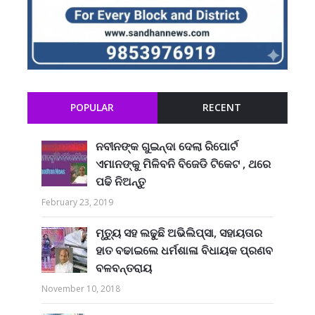
POPULAR
RECENT
ନବୀନଙ୍କ ଗୁଇନ୍ଦା ଦେଲା ରିପୋର୍ଟ
ଏମାନଙ୍କୁ ମିଳିବନି ବିଜେଡି ଟିକେଟ , ଥରେ
ପଢି ନିଅନ୍ତୁ
February 23, 2019
ମୃତ୍ୟୁ ସହ ଲଢୁଛି ଅଭିଲିପ୍ସା, ସହାୟତାର
ହାତ ବଢାଇଲେ ଧର୍ମଶାଳା ବିଧାୟକ ପ୍ରଣବ
ବଳବନ୍ତରାୟ
November 10, 2018