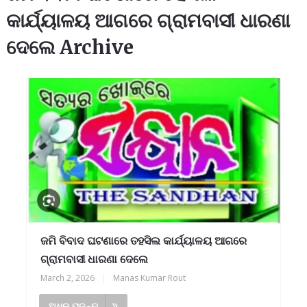
କାର୍ଯ୍ୟାଳୟ ଆଗରେ ଗ୍ରାମବାସୀ ଧାରଣା
ଦେଲେ Archive
ଜମି ବିବାଦ ଘଟଣାରେ ତହସିଲ କାର୍ଯ୍ୟାଳୟ ଆଗରେ
ଗ୍ରାମବାସୀ ଧାରଣା ଦେଲେ
March 2, 2026
|
Manas Kumar Rout
ଅଧିକ ପଢନ୍ତୁ