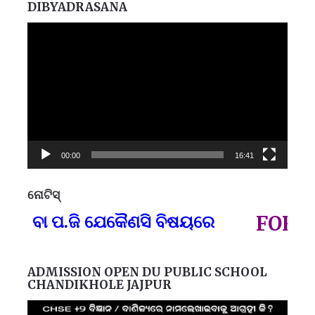
DIBYADRASANA
Video
Player
00:00
16:41
ନୋଟିସ୍
ପ୍
) ବା ପ.ଜି ଯେକୈଣସି ବିଷୟରେ
FOR GO
ADMISSION OPEN DU PUBLIC SCHOOL
CHANDIKHOLE JAJPUR