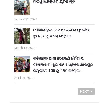
ହାଇୱ।ଧକ୍କାରେ ଯୁବକ ମୃତ
January 31, 2020
ପୋଖରୀ ହୁଡ଼ା କଦମ୍ବ ଗଛରେ ଯୁବତୀର
ଝୁଲନ୍ତା ମୃତଦେହ ଉଦ୍ଧାର
March 13, 2020
ଭବିଷ୍ୟତ ବାଣୀ ଦେଲେଣି ର୍ଧର୍ମଶାଳା
ତହସିଲଦାର: ଦୁଇ ଦିନ ମଧ୍ୟରେ ଯାଜପୁର
ଜିଲ୍ଲାରେ 100 ରୁ 150 କରୋନା...
April 25, 2020
NEXT »