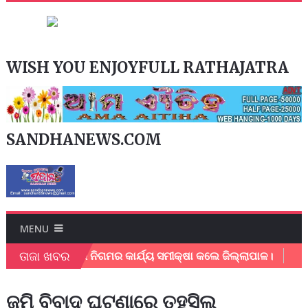
WISH YOU ENJOYFULL RATHAJATRA
SANDHANEWS.COM
MENU
ତାଜା ଖବର
ଲପୁର ମହାନଗର ନିଗମର କାର୍ଯ୍ୟ ସମୀକ୍ଷା କଲେ ଜିଲ୍ଲାପାଳ।
ଅଂଚଳ
ଜମି ବିବାଦ ଘଟଣାରେ ତହସିଲ