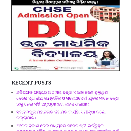
RECENT POSTS
ଛତିଶଗଡ ରାଜ୍ୟର ଅସହାୟ ବୃଦ୍ଧା ଏଣେତେଣେ ବୁଲୁଥିବା
ବେଳେ ସ୍ଥାନୀୟ ସାମ୍ବାଦିକ ଓ ସ୍ବେଛାସେବୀ ଯୁବକ ମାନେ ବୃଦ୍ଧା
ଙ୍କୁ ନେଇ ସଖି ଅନୁଷ୍ଠାନରେ କଲେ ଥଇଥାନ
ସମ୍ବଲପୁର ମହାନଗର ନିଗମର କାର୍ଯ୍ୟ ସମୀକ୍ଷା କଲେ
ଜିଲ୍ଲାପାଳ।
ଅଂଚଳ ବିକାଶ ନେଇ ମାନ୍ୟବର ସାଂସଦ ଶ୍ରୀ ଭର୍ତ୍ତୃହରି