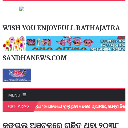
WISH YOU ENJOYFULL RATHAJATRA
SANDHANEWS.COM
MENU
ତାଜା ଖବର
ୟର ଅସହାୟ ବୃଦ୍ଧା ଏଣେତେଣେ ବୁଲୁଥିବା ବେଳେ ସ୍ଥାନୀୟ ସାମ୍ବାଦିକ ଓ ସ
ଜଙ୍ଗଲ ଅଞ୍ଚଳରେ ଗଛିତ ଥିବା ୨୦୩୮