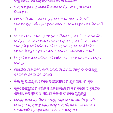
ସମ୍ବଲପୁର ମହାନଗର ନିଗମର କାର୍ଯ୍ୟ ସମୀକ୍ଷା କଲେ
ଜିଲ୍ଲାପାଳ।
ଅଂଚଳ ବିକାଶ ନେଇ ମାନ୍ୟବର ସାଂସଦ ଶ୍ରୀ ଭର୍ତ୍ତୃହରି
ମହତାବଙ୍କୁ ସୌଜନ୍ୟ ମୂଳକ ସାକ୍ଷାତ କଲେ ଯୁବ ସାମାଜିକ କର୍ମୀ
।
ବରଗଡ ଲୋକସଭା କ୍ଷେତ୍ରର ବିଭିନ୍ନ ରାଜମାର୍ଗ ର ତ୍ବରାନ୍ବିତ
କାର୍ଯ୍ୟ,କେତେକ ଫ୍ଲାଇ ଓଭର ଓ ନୁତନ ରାଜମାର୍ଗ ର ଟେଣ୍ଡର
ପ୍ରକ୍ରିୟା ଜାରି କରିବା ପାଇଁ କେନ୍ଦ୍ରମନ୍ତ୍ରୀ ଶ୍ରୀ ନିତିନ
ଗଡକରୀଙ୍କୁ ସାକ୍ଷାତ କଲେ ବରଗଡ ଲୋକସଭା ସାଂସଦ*
ନିମ୍ନ ଲିଙ୍କରେ କ୍ଲିକ କରି ଆଜିର ଇ – ପେପର ଡାଉନ ଲୋଡ
କରନ୍ତୁ
ମହାବୀର ପାହାଡ଼ରେ ହାତୀ ପଳର ଆଗମନ, ଅଞ୍ଚଳ ବାସୀଙ୍କୁ
ସଚେତନ କଲେ ବନ ବିଭାଗ
ବିଲ କୁ ଯାଇଥିବା ବେଳେ ବଜ୍ରାଘାତରେ ଯୁବ ଚାଷୀ ର ମୃତ
ଭୁବନେଶ୍ୱରରେ ବ୍ରିକ୍ସ ଶିକ୍ଷାମନ୍ତ୍ରୀ ସମ୍ମିଳନୀ ଅନୁଷ୍ଠିତ;
ଶିକ୍ଷା, ନବସୃଜନ ଓ ସ୍ଥାୟୀ ବିକାଶ ଉପରେ ଗୁରୁତ୍ୱ
କେନ୍ଦୁପତ୍ର ଶ୍ରମିକ ମାନଙ୍କୁ ବୋନସ ପ୍ରଦାନ ନିଷ୍ପତ୍ତି
ଦେଇଥିବାରୁ ମୁଖ୍ୟମନ୍ତ୍ରୀଙ୍କୁ ସମ୍ବର୍ଦ୍ଧନା କଲେ ବରଗଡ
ସାଂସଦ:୩ଟି ପ୍ରମୁଖ ଦାବୀ ଉପରେ ଆଲୋଚନା