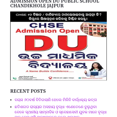
ADMISSION OPEN DU PUBLIC SCHOOL
CHANDIKHOLE JAJPUR
RECENT POSTS
ବୟସ ୬୦ବର୍ଷ ବିତିଗଲାଣି ହେଲେ ମିଳିନି ବାର୍ଦ୍ଧକ୍ୟ ଭତ୍ତା
ଛତିଶଗଡ ରାଜ୍ୟର ଅସହାୟ ବୃଦ୍ଧା ଏଣେତେଣେ ବୁଲୁଥିବା
ବେଳେ ସ୍ଥାନୀୟ ସାମ୍ବାଦିକ ଓ ସ୍ବେଛାସେବୀ ଯୁବକ ମାନେ ବୃଦ୍ଧା
ଙ୍କୁ ନେଇ ସଖି ଅନୁଷ୍ଠାନରେ କଲେ ଥଇଥାନ