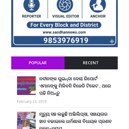
POPULAR
RECENT
ନବୀନଙ୍କ ଗୁଇନ୍ଦା ଦେଲା ରିପୋର୍ଟ
ଏମାନଙ୍କୁ ମିଳିବନି ବିଜେଡି ଟିକେଟ , ଥରେ
ପଢି ନିଅନ୍ତୁ
February 23, 2019
ମୃତ୍ୟୁ ସହ ଲଢୁଛି ଅଭିଲିପ୍ସା, ସହାୟତାର
ହାତ ବଢାଇଲେ ଧର୍ମଶାଳା ବିଧାୟକ ପ୍ରଣବ
ବଳବନ୍ତରାୟ