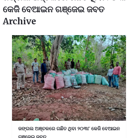
କେଜି ବେଆଇନ ଗଞ୍ଜେଇ ଜବତ
Archive
ଜଙ୍ଗଲ ଅଞ୍ଚଳରେ ଗଛିତ ଥିବା ୨୦୩୮ କେଜି ବେଆଇନ
ଗଞ୍ଜେଇ ଜବତ