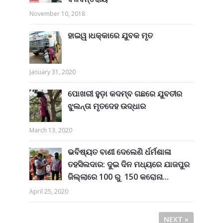
November 10, 2018
ହାଇୱ।ଧକ୍କାରେ ଯୁବକ ମୃତ
January 31, 2020
ପୋଖରୀ ହୁଡ଼ା କଦମ୍ବ ଗଛରେ ଯୁବତୀର
ଝୁଲନ୍ତା ମୃତଦେହ ଉଦ୍ଧାର
March 13, 2020
ଭବିଷ୍ୟତ ବାଣୀ ଦେଲେଣି ର୍ଧର୍ମଶାଳା
ତହସିଲଦାର: ଦୁଇ ଦିନ ମଧ୍ୟରେ ଯାଜପୁର
ଜିଲ୍ଲାରେ 100 ରୁ 150 କରୋନା...
April 25, 2020
NEXT »