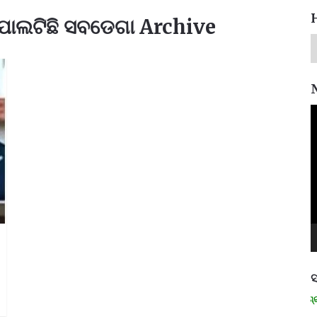
 ପାଲଟିଛି ସବଡେଗା Archive
V
P
ସ
ମନେ ପଡନ୍ତି: ସ୍ୱାଧୀନତା ସଂଗ୍ରାମୀ ର