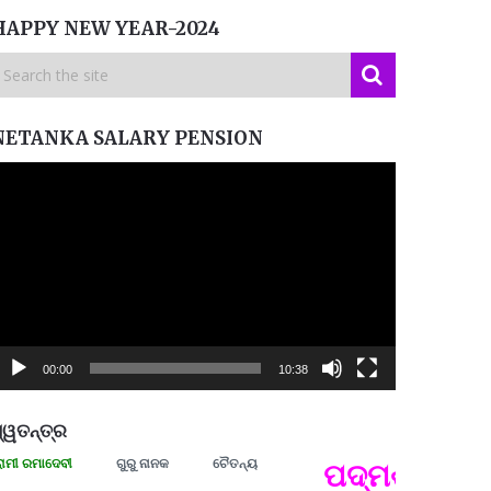
HAPPY NEW YEAR-2024
NETANKA SALARY PENSION
ideo
layer
00:00
10:38
୍ୱତନ୍ତ୍ର
ମାଦେବୀ
ଗୁରୁ ନାନକ
ଚୈତନ୍ୟ
ପଦ୍ମଶ୍ରୀ ଜୟନ୍
ପ୍ରତ୍
Budd
ପରାଧୀ