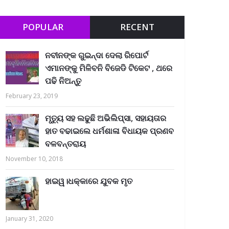
POPULAR
RECENT
ନବୀନଙ୍କ ଗୁଇନ୍ଦା ଦେଲା ରିପୋର୍ଟ
ଏମାନଙ୍କୁ ମିଳିବନି ବିଜେଡି ଟିକେଟ , ଥରେ
ପଢି ନିଅନ୍ତୁ
February 23, 2019
ମୃତ୍ୟୁ ସହ ଲଢୁଛି ଅଭିଲିପ୍ସା, ସହାୟତାର
ହାତ ବଢାଇଲେ ଧର୍ମଶାଳା ବିଧାୟକ ପ୍ରଣବ
ବଳବନ୍ତରାୟ
November 10, 2018
ହାଇୱ।ଧକ୍କାରେ ଯୁବକ ମୃତ
January 31, 2020