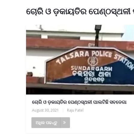
ଚୋରି ଓ ଡ଼କାୟତିର ପେଣ୍ଠସ୍ଥଳୀ
ଚୋରି ଓ ଡ଼କାୟତିର ପେଣ୍ଠସ୍ଥଳୀ ପାଲଟିଛି ସବଡେଗା
August 30, 2021
|
Raju Patel
ଅଧିକ ପଢନ୍ତୁ