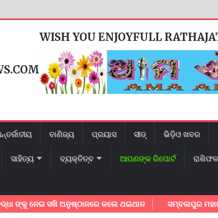
WISH YOU ENJOYFULL RATHAJ
WS.COM
ନ୍ତର୍ଜାତୀୟ
ବାଣିଜ୍ୟ
ପ୍ରୟାସ
ସୀଡ୍
ଭିଡ଼ିଓ ଖବର
ସାହିତ୍ୟ
ବ୍ୟକ୍ତିତ୍ବ
ଆପଣଙ୍କ ରିପୋର୍ଟ
ରାଶିଫ
୍କୁ ନେଇ ସଖି ଅନୁଷ୍ଠାନରେ କଲେ ଥଇଥାନ
ସମ୍ବଲପୁର ମହାନଗର ନିଗମ