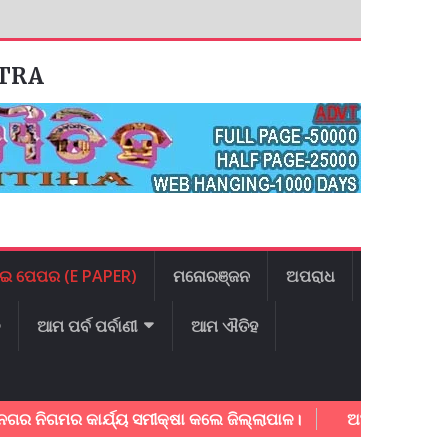
ATRA
ଇ ପେପର (E PAPER)
ମନୋରଞ୍ଜନ
ଅପରାଧ
ଳ
ଆମ ପର୍ବ ପର୍ବାଣୀ
ଆମ ଐତିହ
ର କାର୍ଯ୍ୟ ସମୀକ୍ଷା କଲେ ଜିଲ୍ଲାପାଳ।
ଅଂଚଳ ବିକାଶ ନେଇ ମାନ୍ୟବ