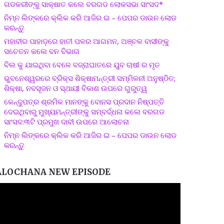
ଗଡକରୀଙ୍କୁ ସାକ୍ଷାତ କଲେ ବରଗଡ ଲୋକସଭା ସାଂସଦ*
ନିମ୍ନ ଲିଙ୍କରେ କ୍ଲିକ କରି ଆଜିର ଇ – ପେପର ଡାଉନ ଲୋଡ
କରନ୍ତୁ
ମହାବୀର ପାହାଡ଼ରେ ହାତୀ ପଳର ଆଗମନ, ଅଞ୍ଚଳ ବାସୀଙ୍କୁ
ସଚେତନ କଲେ ବନ ବିଭାଗ
ବିଲ କୁ ଯାଇଥିବା ବେଳେ ବଜ୍ରାଘାତରେ ଯୁବ ଚାଷୀ ର ମୃତ
ଭୁବନେଶ୍ୱରରେ ବ୍ରିକ୍ସ ଶିକ୍ଷାମନ୍ତ୍ରୀ ସମ୍ମିଳନୀ ଅନୁଷ୍ଠିତ;
ଶିକ୍ଷା, ନବସୃଜନ ଓ ସ୍ଥାୟୀ ବିକାଶ ଉପରେ ଗୁରୁତ୍ୱ
କେନ୍ଦୁପତ୍ର ଶ୍ରମିକ ମାନଙ୍କୁ ବୋନସ ପ୍ରଦାନ ନିଷ୍ପତ୍ତି
ଦେଇଥିବାରୁ ମୁଖ୍ୟମନ୍ତ୍ରୀଙ୍କୁ ସମ୍ବର୍ଦ୍ଧନା କଲେ ବରଗଡ
ସାଂସଦ:୩ଟି ପ୍ରମୁଖ ଦାବୀ ଉପରେ ଆଲୋଚନା
ନିମ୍ନ ଲିଙ୍କରେ କ୍ଲିକ କରି ଆଜିର ଇ – ପେପର ଡାଉନ ଲୋଡ
କରନ୍ତୁ
ALOCHANA NEW EPISODE
ideo
layer