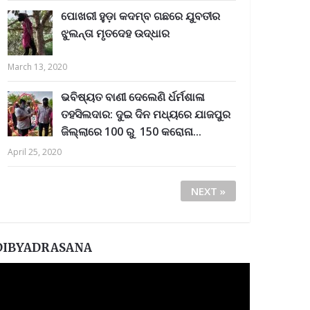
ପୋଖରୀ ହୁଡ଼ା କଦମ୍ବ ଗଛରେ ଯୁବତୀର
ଝୁଲନ୍ତା ମୃତଦେହ ଉଦ୍ଧାର
March 13, 2020
ଭବିଷ୍ୟତ ବାଣୀ ଦେଲେଣି ର୍ଧର୍ମଶାଳା
ତହସିଲଦାର: ଦୁଇ ଦିନ ମଧ୍ୟରେ ଯାଜପୁର
ଜିଲ୍ଲାରେ 100 ରୁ 150 କରୋନା...
April 25, 2020
NEXT »
DIBYADRASANA
ideo
layer