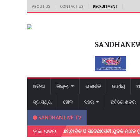
ABOUT US
CONTACT US
RECRUITMENT
SANDHANE
ଓଡିଶା
ଜିଲ୍ଲା
ରାଜନୀତି
ଜାତୀୟ
ଆ
ସ୍ବାସ୍ଥ୍ୟ
ଖେଳ
ସହର
ଛବିରେ ଖବର
SANDHAN LIVE TV
ତାଜା ଖବର
ଥିବା ବେଳେ ସ୍ଥାନୀୟ ସାମ୍ବାଦିକ ଓ ସ୍ବେଛାସେବୀ ଯୁବକ ମାନେ ବୃଦ୍ଧା ଙ