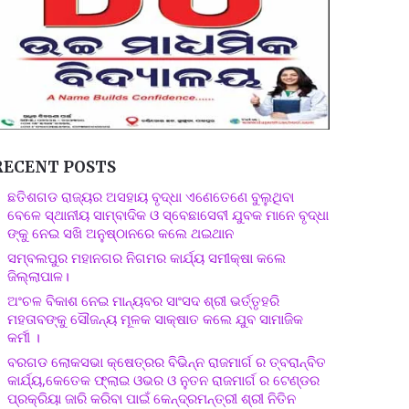
RECENT POSTS
ଛତିଶଗଡ ରାଜ୍ୟର ଅସହାୟ ବୃଦ୍ଧା ଏଣେତେଣେ ବୁଲୁଥିବା
ବେଳେ ସ୍ଥାନୀୟ ସାମ୍ବାଦିକ ଓ ସ୍ବେଛାସେବୀ ଯୁବକ ମାନେ ବୃଦ୍ଧା
ଙ୍କୁ ନେଇ ସଖି ଅନୁଷ୍ଠାନରେ କଲେ ଥଇଥାନ
ସମ୍ବଲପୁର ମହାନଗର ନିଗମର କାର୍ଯ୍ୟ ସମୀକ୍ଷା କଲେ
ଜିଲ୍ଲାପାଳ।
ଅଂଚଳ ବିକାଶ ନେଇ ମାନ୍ୟବର ସାଂସଦ ଶ୍ରୀ ଭର୍ତ୍ତୃହରି
ମହତାବଙ୍କୁ ସୌଜନ୍ୟ ମୂଳକ ସାକ୍ଷାତ କଲେ ଯୁବ ସାମାଜିକ
କର୍ମୀ ।
ବରଗଡ ଲୋକସଭା କ୍ଷେତ୍ରର ବିଭିନ୍ନ ରାଜମାର୍ଗ ର ତ୍ବରାନ୍ବିତ
କାର୍ଯ୍ୟ,କେତେକ ଫ୍ଲାଇ ଓଭର ଓ ନୁତନ ରାଜମାର୍ଗ ର ଟେଣ୍ଡର
ପ୍ରକ୍ରିୟା ଜାରି କରିବା ପାଇଁ କେନ୍ଦ୍ରମନ୍ତ୍ରୀ ଶ୍ରୀ ନିତିନ