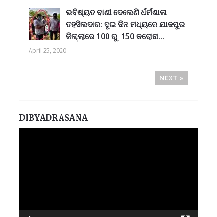
ଭବିଷ୍ୟତ ବାଣୀ ଦେଲେଣି ର୍ଧର୍ମଶାଳା
ତହସିଲଦାର: ଦୁଇ ଦିନ ମଧ୍ୟରେ ଯାଜପୁର
ଜିଲ୍ଲାରେ 100 ରୁ 150 କରୋନା...
April 25, 2020
NEXT »
DIBYADRASANA
Video
Player