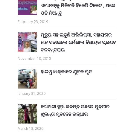
ଏମାନଙ୍କୁ ମିଳିବନି ବିଜେଡି ଟିକେଟ , ଥରେ
ପଢି ନିଅନ୍ତୁ
February 23, 2019
ମୃତ୍ୟୁ ସହ ଲଢୁଛି ଅଭିଲିପ୍ସା, ସହାୟତାର
ହାତ ବଢାଇଲେ ଧର୍ମଶାଳା ବିଧାୟକ ପ୍ରଣବ
ବଳବନ୍ତରାୟ
November 10, 2018
ହାଇୱ।ଧକ୍କାରେ ଯୁବକ ମୃତ
January 31, 2020
ପୋଖରୀ ହୁଡ଼ା କଦମ୍ବ ଗଛରେ ଯୁବତୀର
ଝୁଲନ୍ତା ମୃତଦେହ ଉଦ୍ଧାର
March 13, 2020