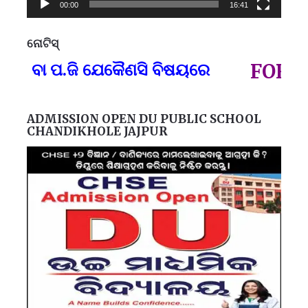
00:00
16:41
ନୋଟିସ୍
ପ୍
) ବା ପ.ଜି ଯେକୈଣସି ବିଷୟରେ
FOR GO
ADMISSION OPEN DU PUBLIC SCHOOL
CHANDIKHOLE JAJPUR