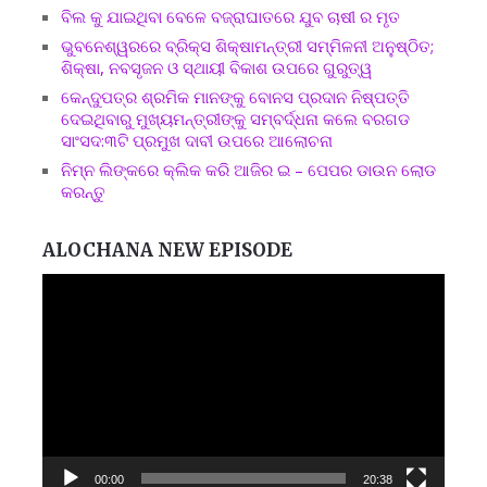
ବିଲ କୁ ଯାଇଥିବା ବେଳେ ବଜ୍ରାଘାତରେ ଯୁବ ଚାଷୀ ର ମୃତ
ଭୁବନେଶ୍ୱରରେ ବ୍ରିକ୍ସ ଶିକ୍ଷାମନ୍ତ୍ରୀ ସମ୍ମିଳନୀ ଅନୁଷ୍ଠିତ;
ଶିକ୍ଷା, ନବସୃଜନ ଓ ସ୍ଥାୟୀ ବିକାଶ ଉପରେ ଗୁରୁତ୍ୱ
କେନ୍ଦୁପତ୍ର ଶ୍ରମିକ ମାନଙ୍କୁ ବୋନସ ପ୍ରଦାନ ନିଷ୍ପତ୍ତି
ଦେଇଥିବାରୁ ମୁଖ୍ୟମନ୍ତ୍ରୀଙ୍କୁ ସମ୍ବର୍ଦ୍ଧନା କଲେ ବରଗଡ
ସାଂସଦ:୩ଟି ପ୍ରମୁଖ ଦାବୀ ଉପରେ ଆଲୋଚନା
ନିମ୍ନ ଲିଙ୍କରେ କ୍ଲିକ କରି ଆଜିର ଇ – ପେପର ଡାଉନ ଲୋଡ
କରନ୍ତୁ
ALOCHANA NEW EPISODE
Video
Player
00:00
20:38