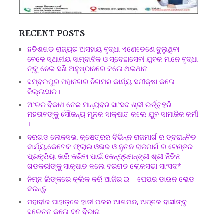
RECENT POSTS
ଛତିଶଗଡ ରାଜ୍ୟର ଅସହାୟ ବୃଦ୍ଧା ଏଣେତେଣେ ବୁଲୁଥିବା
ବେଳେ ସ୍ଥାନୀୟ ସାମ୍ବାଦିକ ଓ ସ୍ବେଛାସେବୀ ଯୁବକ ମାନେ ବୃଦ୍ଧା
ଙ୍କୁ ନେଇ ସଖି ଅନୁଷ୍ଠାନରେ କଲେ ଥଇଥାନ
ସମ୍ବଲପୁର ମହାନଗର ନିଗମର କାର୍ଯ୍ୟ ସମୀକ୍ଷା କଲେ
ଜିଲ୍ଲାପାଳ।
ଅଂଚଳ ବିକାଶ ନେଇ ମାନ୍ୟବର ସାଂସଦ ଶ୍ରୀ ଭର୍ତ୍ତୃହରି
ମହତାବଙ୍କୁ ସୌଜନ୍ୟ ମୂଳକ ସାକ୍ଷାତ କଲେ ଯୁବ ସାମାଜିକ କର୍ମୀ
।
ବରଗଡ ଲୋକସଭା କ୍ଷେତ୍ରର ବିଭିନ୍ନ ରାଜମାର୍ଗ ର ତ୍ବରାନ୍ବିତ
କାର୍ଯ୍ୟ,କେତେକ ଫ୍ଲାଇ ଓଭର ଓ ନୁତନ ରାଜମାର୍ଗ ର ଟେଣ୍ଡର
ପ୍ରକ୍ରିୟା ଜାରି କରିବା ପାଇଁ କେନ୍ଦ୍ରମନ୍ତ୍ରୀ ଶ୍ରୀ ନିତିନ
ଗଡକରୀଙ୍କୁ ସାକ୍ଷାତ କଲେ ବରଗଡ ଲୋକସଭା ସାଂସଦ*
ନିମ୍ନ ଲିଙ୍କରେ କ୍ଲିକ କରି ଆଜିର ଇ – ପେପର ଡାଉନ ଲୋଡ
କରନ୍ତୁ
ମହାବୀର ପାହାଡ଼ରେ ହାତୀ ପଳର ଆଗମନ, ଅଞ୍ଚଳ ବାସୀଙ୍କୁ
ସଚେତନ କଲେ ବନ ବିଭାଗ