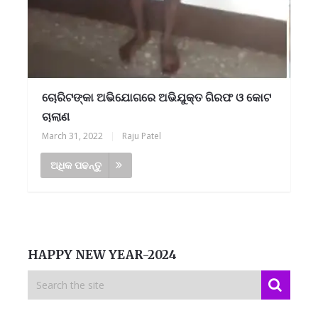
ଚୋରିଟଙ୍କା ଅଭିଯୋଗରେ ଅଭିଯୁକ୍ତ ଗିରଫ ଓ କୋଟ
ଚାଲାଣ
March 31, 2022
|
Raju Patel
ଅଧିକ ପଢନ୍ତୁ
HAPPY NEW YEAR-2024