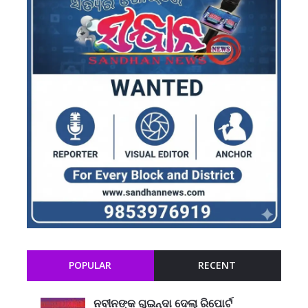
POPULAR
RECENT
ନବୀନଙ୍କ ଗୁଇନ୍ଦା ଦେଲା ରିପୋର୍ଟ