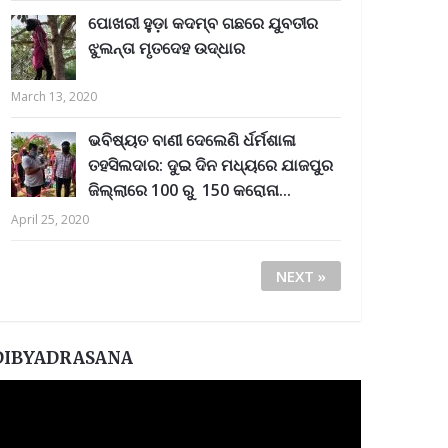
ପୋଖରୀ ହୁଡ଼ା କଦମ୍ବ ଗଛରେ ଯୁବତୀର
ଝୁଲନ୍ତା ମୃତଦେହ ଉଦ୍ଧାର
March 13, 2020
ଭବିଷ୍ୟତ ବାଣୀ ଦେଲେଣି ର୍ଧର୍ମଶାଳା
ତହସିଲଦାର: ଦୁଇ ଦିନ ମଧ୍ୟରେ ଯାଜପୁର
ଜିଲ୍ଲାରେ 100 ରୁ 150 କରୋନା...
April 25, 2020
NEXT »
DIBYADRASANA
ideo
layer