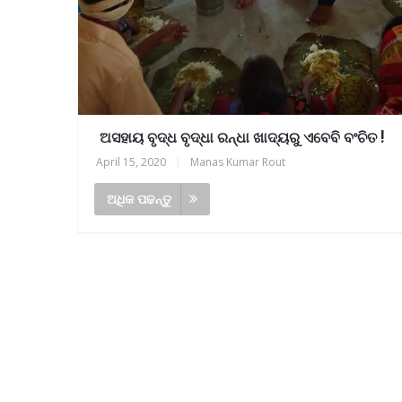
ଅସହାୟ ବୃଦ୍ଧ ବୃଦ୍ଧା ରନ୍ଧା ଖାଦ୍ୟରୁ ଏବେବି ବଂଚିତ !
April 15, 2020
|
Manas Kumar Rout
ଅଧିକ ପଢନ୍ତୁ