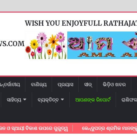
WISH YOU ENJOYFULL RATHAJ
WS.COM
ନ୍ତର୍ଜାତୀୟ
ବାଣିଜ୍ୟ
ପ୍ରୟାସ
ସୀଡ୍
ଭିଡ଼ିଓ ଖବର
ସାହିତ୍ୟ
ବ୍ୟକ୍ତିତ୍ବ
ଆପଣଙ୍କ ରିପୋର୍ଟ
ରାଶିଫ
ସ୍ଥାୟୀ ବିକାଶ ଉପରେ ଗୁରୁତ୍ୱ
କେନ୍ଦୁପତ୍ର ଶ୍ରମିକ ମାନଙ୍କୁ ବୋନସ