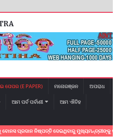
ATRA
ଇ ପେପର (E PAPER)
ମନୋରଞ୍ଜନ
ଅପରାଧ
ଳ
ଆମ ପର୍ବ ପର୍ବାଣୀ
ଆମ ଐତିହ
 ପ୍ରଦାନ ନିଷ୍ପତ୍ତି ଦେଇଥିବାରୁ ମୁଖ୍ୟମନ୍ତ୍ରୀଙ୍କୁ ସମ୍ବର୍ଦ୍ଧନା କଲେ