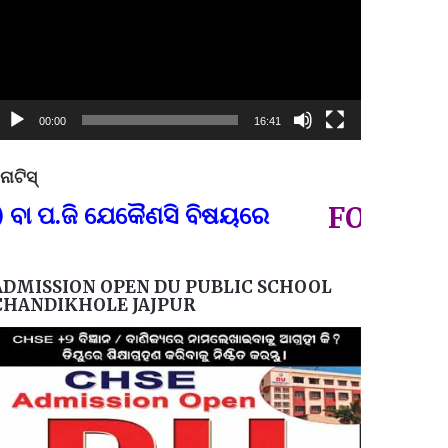
00:00
16:41
ୋଟିସ୍
ପ୍ରତିନି
.ଜି ଯେକୈଣସି ବିଷୟରେ
FOR GOVT A
ADMISSION OPEN DU PUBLIC SCHOOL
CHANDIKHOLE JAJPUR