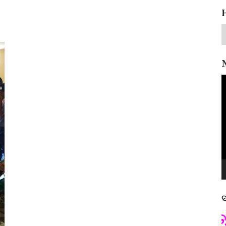
V
P
ସ
ପଦ୍ମଶ୍ରୀ ଜୟନ୍ତ ମହାପାତ୍ର