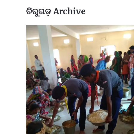
ଚିରୁଗଡ଼ Archive