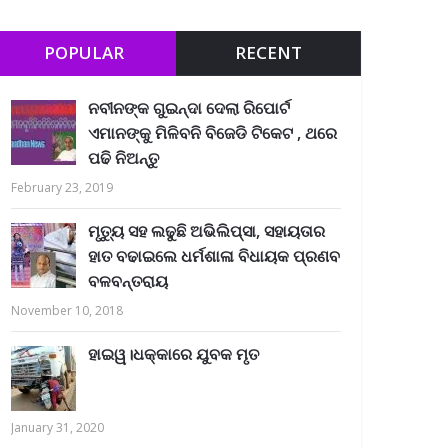
POPULAR
RECENT
ନବୀନଙ୍କ ଗୁଇନ୍ଦା ଦେଲା ରିପୋର୍ଟ
ଏମାନଙ୍କୁ ମିଳିବନି ବିଜେଡି ଟିକେଟ , ଥରେ
ପଢି ନିଅନ୍ତୁ
February 23, 2019
ମୃତ୍ୟୁ ସହ ଲଢୁଛି ଅଭିଲିପ୍ସା, ସହାୟତାର
ହାତ ବଢାଇଲେ ଧର୍ମଶାଳା ବିଧାୟକ ପ୍ରଣବ
ବଳବନ୍ତରାୟ
November 10, 2018
ହାଇୱ।ଧକ୍କାରେ ଯୁବକ ମୃତ
January 31, 2020