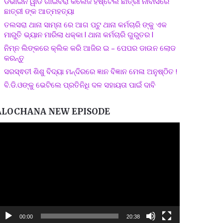
ଡିଭାଇନ ୱାଡ ଗାଇବିରା କଲେଜ ହଷ୍ଟେଲ ଛାତ୍ରୀ ନୀବାସରେ
ଛାତ୍ରୀ ଙ୍କ ଆତ୍ମହତ୍ୟା
ତଲସରା ଥାନା ସାମ୍ନା ରେ ଆଗ ପଟୁ ଥାନା କର୍ମଚାରି ଙ୍କୁ ଏକ
ମାରୁତି ଭ୍ୟାନ ମାରିଲା ଧକ୍କା l ଥାନା କର୍ମଚାରି ଗୁରୁତର l
ନିମ୍ନ ଲିଙ୍କରେ କ୍ଲିକ କରି ଆଜିର ଇ – ପେପର ଡାଉନ ଲୋଡ
କରନ୍ତୁ
ସରସ୍ଵତୀ ଶିଶୁ ବିଦ୍ୟା ମନ୍ଦିରରେ ଜ୍ଞାନ ବିଜ୍ଞାନ ମେଳା ଅନୁଷ୍ଠିତ !
ବି.ଡି.ଓଙ୍କୁ ଭେଟିଲେ ପ୍ରତିନିଧି ଦଳ ସହାୟତା ପାଇଁ ଦାବି
ALOCHANA NEW EPISODE
ideo
layer
00:00
20:38