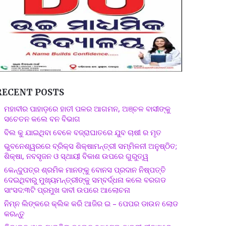
RECENT POSTS
ମହାବୀର ପାହାଡ଼ରେ ହାତୀ ପଳର ଆଗମନ, ଅଞ୍ଚଳ ବାସୀଙ୍କୁ
ସଚେତନ କଲେ ବନ ବିଭାଗ
ବିଲ କୁ ଯାଇଥିବା ବେଳେ ବଜ୍ରାଘାତରେ ଯୁବ ଚାଷୀ ର ମୃତ
ଭୁବନେଶ୍ୱରରେ ବ୍ରିକ୍ସ ଶିକ୍ଷାମନ୍ତ୍ରୀ ସମ୍ମିଳନୀ ଅନୁଷ୍ଠିତ;
ଶିକ୍ଷା, ନବସୃଜନ ଓ ସ୍ଥାୟୀ ବିକାଶ ଉପରେ ଗୁରୁତ୍ୱ
କେନ୍ଦୁପତ୍ର ଶ୍ରମିକ ମାନଙ୍କୁ ବୋନସ ପ୍ରଦାନ ନିଷ୍ପତ୍ତି
ଦେଇଥିବାରୁ ମୁଖ୍ୟମନ୍ତ୍ରୀଙ୍କୁ ସମ୍ବର୍ଦ୍ଧନା କଲେ ବରଗଡ
ସାଂସଦ:୩ଟି ପ୍ରମୁଖ ଦାବୀ ଉପରେ ଆଲୋଚନା
ନିମ୍ନ ଲିଙ୍କରେ କ୍ଲିକ କରି ଆଜିର ଇ – ପେପର ଡାଉନ ଲୋଡ
କରନ୍ତୁ