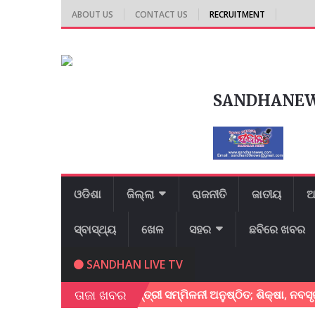
ABOUT US
CONTACT US
RECRUITMENT
SANDHANE
ଓଡିଶା
ଜିଲ୍ଲା
ରାଜନୀତି
ଜାତୀୟ
ଆ
ସ୍ବାସ୍ଥ୍ୟ
ଖେଳ
ସହର
ଛବିରେ ଖବର
SANDHAN LIVE TV
ତାଜା ଖବର
ରରେ ବ୍ରିକ୍ସ ଶିକ୍ଷାମନ୍ତ୍ରୀ ସମ୍ମିଳନୀ ଅନୁଷ୍ଠିତ; ଶିକ୍ଷା, ନବସୃଜନ ଓ 