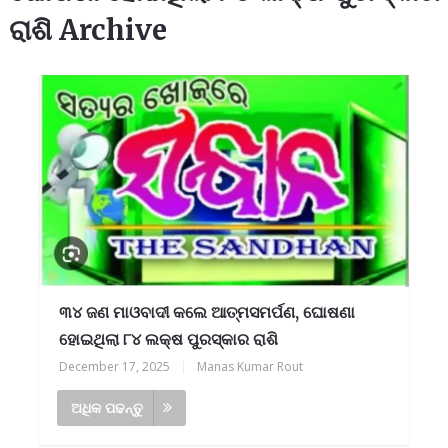
ରାଶି Archive
୩୪ ଜଣ ମାଓବାଦୀ କଲେ ଆତ୍ମସମର୍ପଣ, ଘୋଷଣା
ହୋଇଥିଲା ୮୪ ଲକ୍ଷ ପୁରସ୍କାର ରାଶି
December 17, 2025
|
Manas Kumar Rout
ଅଧିକ ପଢନ୍ତୁ