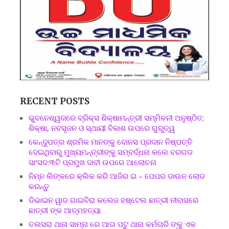
RECENT POSTS
ଭୁବନେଶ୍ୱରରେ ବ୍ରିକ୍ସ ଶିକ୍ଷାମନ୍ତ୍ରୀ ସମ୍ମିଳନୀ ଅନୁଷ୍ଠିତ;
ଶିକ୍ଷା, ନବସୃଜନ ଓ ସ୍ଥାୟୀ ବିକାଶ ଉପରେ ଗୁରୁତ୍ୱ
କେନ୍ଦୁପତ୍ର ଶ୍ରମିକ ମାନଙ୍କୁ ବୋନସ ପ୍ରଦାନ ନିଷ୍ପତ୍ତି
ଦେଇଥିବାରୁ ମୁଖ୍ୟମନ୍ତ୍ରୀଙ୍କୁ ସମ୍ବର୍ଦ୍ଧନା କଲେ ବରଗଡ
ସାଂସଦ:୩ଟି ପ୍ରମୁଖ ଦାବୀ ଉପରେ ଆଲୋଚନା
ନିମ୍ନ ଲିଙ୍କରେ କ୍ଲିକ କରି ଆଜିର ଇ – ପେପର ଡାଉନ ଲୋଡ
କରନ୍ତୁ
ଡିଭାଇନ ୱାଡ ଗାଇବିରା କଲେଜ ହଷ୍ଟେଲ ଛାତ୍ରୀ ନୀବାସରେ
ଛାତ୍ରୀ ଙ୍କ ଆତ୍ମହତ୍ୟା
ତଲସରା ଥାନା ସାମ୍ନା ରେ ଆଗ ପଟୁ ଥାନା କର୍ମଚାରି ଙ୍କୁ ଏକ