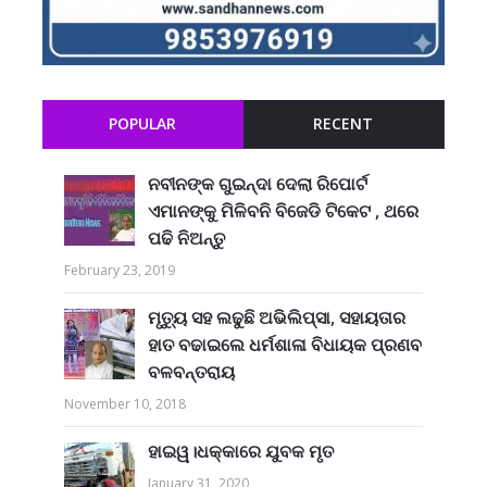
POPULAR
RECENT
ନବୀନଙ୍କ ଗୁଇନ୍ଦା ଦେଲା ରିପୋର୍ଟ
ଏମାନଙ୍କୁ ମିଳିବନି ବିଜେଡି ଟିକେଟ , ଥରେ
ପଢି ନିଅନ୍ତୁ
February 23, 2019
ମୃତ୍ୟୁ ସହ ଲଢୁଛି ଅଭିଲିପ୍ସା, ସହାୟତାର
ହାତ ବଢାଇଲେ ଧର୍ମଶାଳା ବିଧାୟକ ପ୍ରଣବ
ବଳବନ୍ତରାୟ
November 10, 2018
ହାଇୱ।ଧକ୍କାରେ ଯୁବକ ମୃତ
January 31, 2020