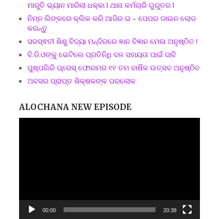
ମାରୁତି ଭ୍ୟାନ ମାରିଲା ଧକ୍କା l ଥାନା କର୍ମଚାରି ଗୁରୁତର l
ନିମ୍ନ ଲିଙ୍କରେ କ୍ଲିକ କରି ଆଜିର ଇ – ପେପର ଡାଉନ ଲୋଡ
କରନ୍ତୁ
ସରସ୍ଵତୀ ଶିଶୁ ବିଦ୍ୟା ମନ୍ଦିରରେ ଜ୍ଞାନ ବିଜ୍ଞାନ ମେଳା ଅନୁଷ୍ଠିତ !
ବି.ଡି.ଓଙ୍କୁ ଭେଟିଲେ ପ୍ରତିନିଧି ଦଳ ସହାୟତା ପାଇଁ ଦାବି
ପୁଷ୍ପଗିରି ପ୍ରେସ୍ ଫୋରମର ୧୧ ତମ ବାର୍ଷିକ ଉତ୍ସବ ଅନୁଷ୍ଠିତ
ଅବସର ପ୍ରାପ୍ତ ଶିକ୍ଷକଙ୍କ ପରଲୋକ
ALOCHANA NEW EPISODE
Video
Player
00:00
20:38