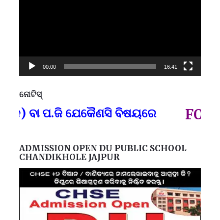
00:00
16:41
ନୋଟିସ୍
ପ୍
ନ) ବା ପ.ଜି ଯେକୈଣସି ବିଷୟରେ
FOR GO
ADMISSION OPEN DU PUBLIC SCHOOL
CHANDIKHOLE JAJPUR