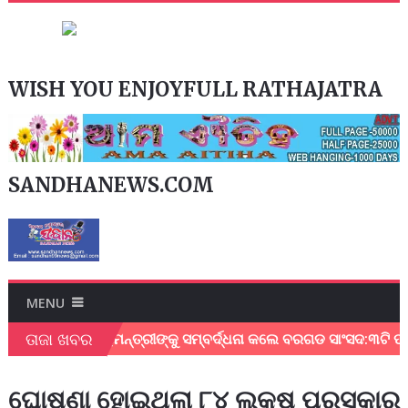
WISH YOU ENJOYFULL RATHAJATRA
SANDHANEWS.COM
MENU
ତାଜା ଖବର
ଦେଇଥିବାରୁ ମୁଖ୍ୟମନ୍ତ୍ରୀଙ୍କୁ ସମ୍ବର୍ଦ୍ଧନା କଲେ ବରଗଡ ସାଂସଦ:୩ଟି ପ୍
ଘୋଷଣା ହୋଇଥିଲା ୮୪ ଲକ୍ଷ ପୁରସ୍କାର