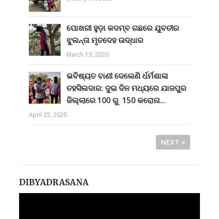
ପୋଖରୀ ହୁଡ଼ା କଦମ୍ବ ଗଛରେ ଯୁବତୀର
ଝୁଲନ୍ତା ମୃତଦେହ ଉଦ୍ଧାର
March 13, 2020
ଭବିଷ୍ୟତ ବାଣୀ ଦେଲେଣି ର୍ଧର୍ମଶାଳା
ତହସିଲଦାର: ଦୁଇ ଦିନ ମଧ୍ୟରେ ଯାଜପୁର
ଜିଲ୍ଲାରେ 100 ରୁ 150 କରୋନା...
April 25, 2020
NEXT »
DIBYADRASANA
Video
Player