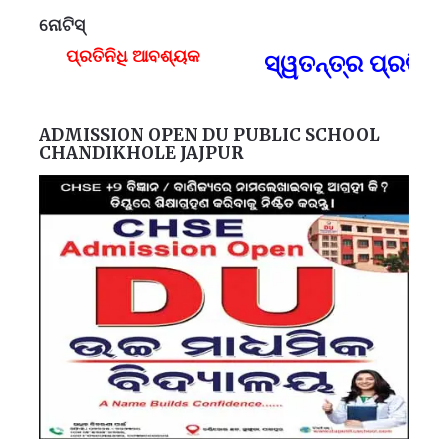
ନୋଟିସ୍
ପ୍ରତିନିଧି ଆବଶ୍ୟକ
ସ୍ୱତନ୍ତ୍ର ପ୍ରତିନି
F
ADMISSION OPEN DU PUBLIC SCHOOL
CHANDIKHOLE JAJPUR