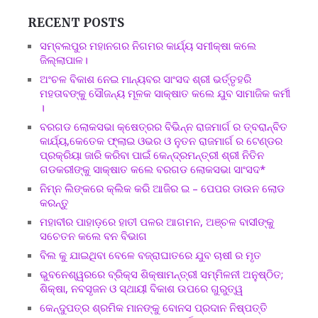
RECENT POSTS
ସମ୍ବଲପୁର ମହାନଗର ନିଗମର କାର୍ଯ୍ୟ ସମୀକ୍ଷା କଲେ
ଜିଲ୍ଲାପାଳ।
ଅଂଚଳ ବିକାଶ ନେଇ ମାନ୍ୟବର ସାଂସଦ ଶ୍ରୀ ଭର୍ତ୍ତୃହରି
ମହତାବଙ୍କୁ ସୌଜନ୍ୟ ମୂଳକ ସାକ୍ଷାତ କଲେ ଯୁବ ସାମାଜିକ କର୍ମୀ
।
ବରଗଡ ଲୋକସଭା କ୍ଷେତ୍ରର ବିଭିନ୍ନ ରାଜମାର୍ଗ ର ତ୍ବରାନ୍ବିତ
କାର୍ଯ୍ୟ,କେତେକ ଫ୍ଲାଇ ଓଭର ଓ ନୁତନ ରାଜମାର୍ଗ ର ଟେଣ୍ଡର
ପ୍ରକ୍ରିୟା ଜାରି କରିବା ପାଇଁ କେନ୍ଦ୍ରମନ୍ତ୍ରୀ ଶ୍ରୀ ନିତିନ
ଗଡକରୀଙ୍କୁ ସାକ୍ଷାତ କଲେ ବରଗଡ ଲୋକସଭା ସାଂସଦ*
ନିମ୍ନ ଲିଙ୍କରେ କ୍ଲିକ କରି ଆଜିର ଇ – ପେପର ଡାଉନ ଲୋଡ
କରନ୍ତୁ
ମହାବୀର ପାହାଡ଼ରେ ହାତୀ ପଳର ଆଗମନ, ଅଞ୍ଚଳ ବାସୀଙ୍କୁ
ସଚେତନ କଲେ ବନ ବିଭାଗ
ବିଲ କୁ ଯାଇଥିବା ବେଳେ ବଜ୍ରାଘାତରେ ଯୁବ ଚାଷୀ ର ମୃତ
ଭୁବନେଶ୍ୱରରେ ବ୍ରିକ୍ସ ଶିକ୍ଷାମନ୍ତ୍ରୀ ସମ୍ମିଳନୀ ଅନୁଷ୍ଠିତ;
ଶିକ୍ଷା, ନବସୃଜନ ଓ ସ୍ଥାୟୀ ବିକାଶ ଉପରେ ଗୁରୁତ୍ୱ
କେନ୍ଦୁପତ୍ର ଶ୍ରମିକ ମାନଙ୍କୁ ବୋନସ ପ୍ରଦାନ ନିଷ୍ପତ୍ତି