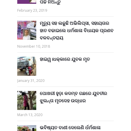
ପଢି ନିଅନ୍ତୁ
February 23, 2019
ମୃତ୍ୟୁ ସହ ଲଢୁଛି ଅଭିଲିପ୍ସା, ସହାୟତାର
ହାତ ବଢାଇଲେ ଧର୍ମଶାଳା ବିଧାୟକ ପ୍ରଣବ
ବଳବନ୍ତରାୟ
November 10, 2018
ହାଇୱ।ଧକ୍କାରେ ଯୁବକ ମୃତ
January 31, 2020
ପୋଖରୀ ହୁଡ଼ା କଦମ୍ବ ଗଛରେ ଯୁବତୀର
ଝୁଲନ୍ତା ମୃତଦେହ ଉଦ୍ଧାର
March 13, 2020
ଭବିଷ୍ୟତ ବାଣୀ ଦେଲେଣି ର୍ଧର୍ମଶାଳା