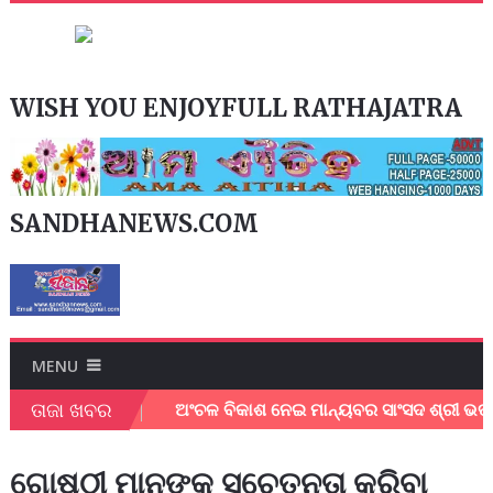
WISH YOU ENJOYFULL RATHAJATRA
SANDHANEWS.COM
MENU
ତାଜା ଖବର
େ ଜିଲ୍ଲାପାଳ।
ଅଂଚଳ ବିକାଶ ନେଇ ମାନ୍ୟବର ସାଂସଦ ଶ୍ରୀ ଭର୍ତ୍ତୃହର
ଗୋଷ୍ଠୀ ମାନଙ୍କ ସଚେତନତା କରିବା