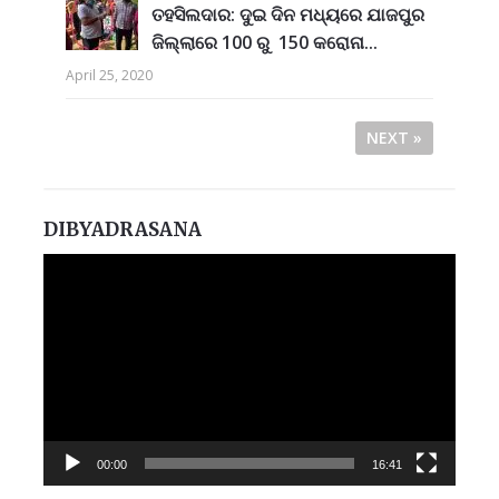
ତହସିଲଦାର: ଦୁଇ ଦିନ ମଧ୍ୟରେ ଯାଜପୁର
ଜିଲ୍ଲାରେ 100 ରୁ 150 କରୋନା...
April 25, 2020
NEXT »
DIBYADRASANA
Video
Player
00:00
16:41