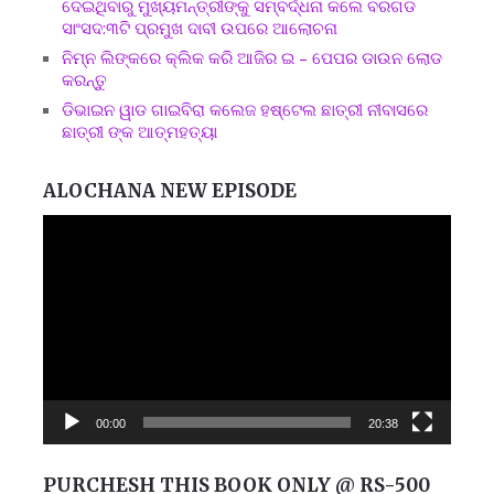
ଦେଇଥିବାରୁ ମୁଖ୍ୟମନ୍ତ୍ରୀଙ୍କୁ ସମ୍ବର୍ଦ୍ଧନା କଲେ ବରଗଡ
ସାଂସଦ:୩ଟି ପ୍ରମୁଖ ଦାବୀ ଉପରେ ଆଲୋଚନା
ନିମ୍ନ ଲିଙ୍କରେ କ୍ଲିକ କରି ଆଜିର ଇ – ପେପର ଡାଉନ ଲୋଡ
କରନ୍ତୁ
ଡିଭାଇନ ୱାଡ ଗାଇବିରା କଲେଜ ହଷ୍ଟେଲ ଛାତ୍ରୀ ନୀବାସରେ
ଛାତ୍ରୀ ଙ୍କ ଆତ୍ମହତ୍ୟା
ALOCHANA NEW EPISODE
Video
Player
00:00
20:38
PURCHESH THIS BOOK ONLY @ RS-500