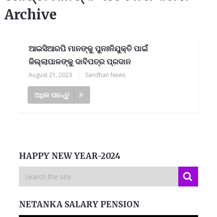
Archive
ଆଇସିଆରପି ମାନଙ୍କୁ ପୁନଃନିଯୁକ୍ତି ପାଇଁ
ଜିଲ୍ଲାପାଳଙ୍କୁ ଦାବିପତ୍ର ପ୍ରଦାନ
August 21, 2023
|
Sandhan News
ଅଧିକ ପଢନ୍ତୁ
HAPPY NEW YEAR-2024
NETANKA SALARY PENSION