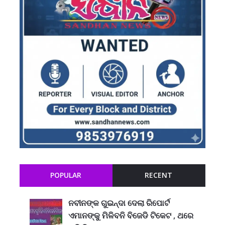
POPULAR
RECENT
ନବୀନଙ୍କ ଗୁଇନ୍ଦା ଦେଲା ରିପୋର୍ଟ
ଏମାନଙ୍କୁ ମିଳିବନି ବିଜେଡି ଟିକେଟ , ଥରେ