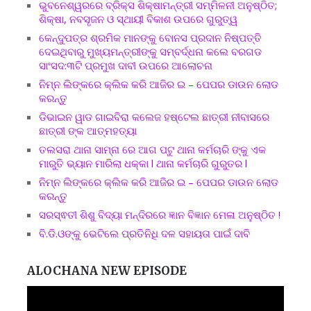
ଭୁବନେଶ୍ୱରରେ ବ୍ରିକ୍ସ ଶିକ୍ଷାମନ୍ତ୍ରୀ ସମ୍ମିଳନୀ ଅନୁଷ୍ଠିତ;
ଶିକ୍ଷା, ନବସୃଜନ ଓ ସ୍ଥାୟୀ ବିକାଶ ଉପରେ ଗୁରୁତ୍ୱ
କେନ୍ଦୁପତ୍ର ଶ୍ରମିକ ମାନଙ୍କୁ ବୋନସ ପ୍ରଦାନ ନିଷ୍ପତ୍ତି
ଦେଇଥିବାରୁ ମୁଖ୍ୟମନ୍ତ୍ରୀଙ୍କୁ ସମ୍ବର୍ଦ୍ଧନା କଲେ ବରଗଡ
ସାଂସଦ:୩ଟି ପ୍ରମୁଖ ଦାବୀ ଉପରେ ଆଲୋଚନା
ନିମ୍ନ ଲିଙ୍କରେ କ୍ଲିକ କରି ଆଜିର ଇ – ପେପର ଡାଉନ ଲୋଡ
କରନ୍ତୁ
ଡିଭାଇନ ୱାଡ ଗାଇବିରା କଲେଜ ହଷ୍ଟେଲ ଛାତ୍ରୀ ନୀବାସରେ
ଛାତ୍ରୀ ଙ୍କ ଆତ୍ମହତ୍ୟା
ତଲସରା ଥାନା ସାମ୍ନା ରେ ଆଗ ପଟୁ ଥାନା କର୍ମଚାରି ଙ୍କୁ ଏକ
ମାରୁତି ଭ୍ୟାନ ମାରିଲା ଧକ୍କା l ଥାନା କର୍ମଚାରି ଗୁରୁତର l
ନିମ୍ନ ଲିଙ୍କରେ କ୍ଲିକ କରି ଆଜିର ଇ – ପେପର ଡାଉନ ଲୋଡ
କରନ୍ତୁ
ସରସ୍ଵତୀ ଶିଶୁ ବିଦ୍ୟା ମନ୍ଦିରରେ ଜ୍ଞାନ ବିଜ୍ଞାନ ମେଳା ଅନୁଷ୍ଠିତ !
ବି.ଡି.ଓଙ୍କୁ ଭେଟିଲେ ପ୍ରତିନିଧି ଦଳ ସହାୟତା ପାଇଁ ଦାବି
ALOCHANA NEW EPISODE
Video
Player