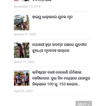
November 10, 2018
ହାଇୱ।ଧକ୍କାରେ ଯୁବକ ମୃତ
January 31, 2020
ପୋଖରୀ ହୁଡ଼ା କଦମ୍ବ ଗଛରେ ଯୁବତୀର
ଝୁଲନ୍ତା ମୃତଦେହ ଉଦ୍ଧାର
March 13, 2020
ଭବିଷ୍ୟତ ବାଣୀ ଦେଲେଣି ର୍ଧର୍ମଶାଳା
ତହସିଲଦାର: ଦୁଇ ଦିନ ମଧ୍ୟରେ ଯାଜପୁର
ଜିଲ୍ଲାରେ 100 ରୁ 150 କରୋନା...
April 25, 2020
NEXT »