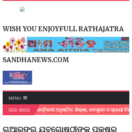
WISH YOU ENJOYFULL RATHAJATRA
SANDHANEWS.COM
MENU
ତାଜା ଖବର
ଶିକ୍ଷାମନ୍ତ୍ରୀ ସମ୍ମିଳନୀ ଅନୁଷ୍ଠିତ; ଶିକ୍ଷା, ନବସୃଜନ ଓ ସ୍ଥାୟୀ ବିକାଶ
ଗୁଆରଙ୍ଗ ଯୁବଗୋଷ୍ଠୀଙ୍କ ପକ୍ଷରୁ