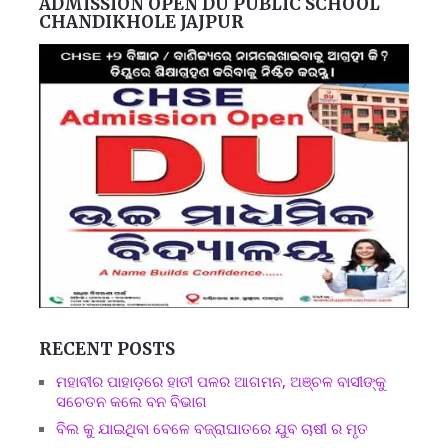
ADMISSION OPEN DU PUBLIC SCHOOL
CHANDIKHOLE JAJPUR
RECENT POSTS
ମହାବୀର ପାହାଡ଼ରେ ହାତୀ ପଳର ଆଗମନ, ଅଞ୍ଚଳ ବାସୀଙ୍କୁ
ସଚେତନ କଲେ ବନ ବିଭାଗ
ବିଲ କୁ ଯାଇଥିବା ବେଳେ ବଜ୍ରାଘାତରେ ଯୁବ ଚାଷୀ ର ମୃତ