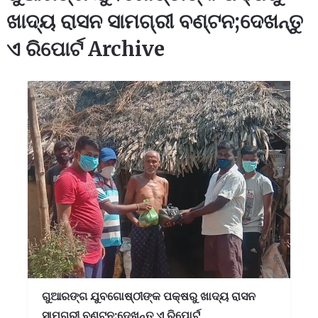
ଖାଦ୍ୟ ରାସନ ସାମଗ୍ରୀ ବଣ୍ଟନ;ଦେଖନ୍ତୁ
ଏ ରିପୋର୍ଟ Archive
ଗୁଆରଙ୍ଗ ଯୁବଗୋଷ୍ଠୀଙ୍କ ପକ୍ଷରୁ ଖାଦ୍ୟ ରାସନ
ସାମଗ୍ରୀ ବଣ୍ଟନ;ଦେଖନ୍ତୁ ଏ ରିପୋର୍ଟ