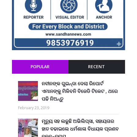
POPULAR
RECENT
ନବୀନଙ୍କ ଗୁଇନ୍ଦା ଦେଲା ରିପୋର୍ଟ
ଏମାନଙ୍କୁ ମିଳିବନି ବିଜେଡି ଟିକେଟ , ଥରେ
ପଢି ନିଅନ୍ତୁ
February 23, 2019
ମୃତ୍ୟୁ ସହ ଲଢୁଛି ଅଭିଲିପ୍ସା, ସହାୟତାର
ହାତ ବଢାଇଲେ ଧର୍ମଶାଳା ବିଧାୟକ ପ୍ରଣବ
ବଳବନ୍ତରାୟ