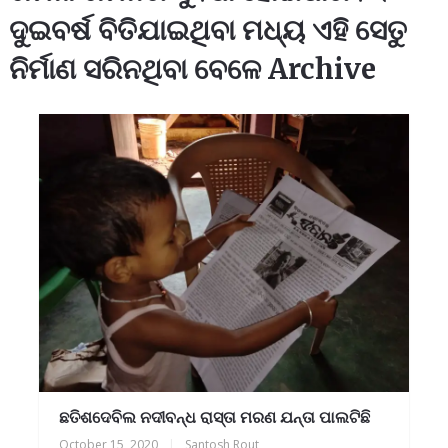
ଦୁଇବର୍ଷ ବିତିଯାଇଥିବା ମଧ୍ୟ ଏହି ସେତୁ
ନିର୍ମାଣ ସରିନଥିବା ବେଳେ Archive
ଛତିଶଦେବିଲ ନଦୀବନ୍ଧ ରାସ୍ତା ମରଣ ଯନ୍ତା ପାଲଟିଛି
October 15, 2020
|
Santosh Rout