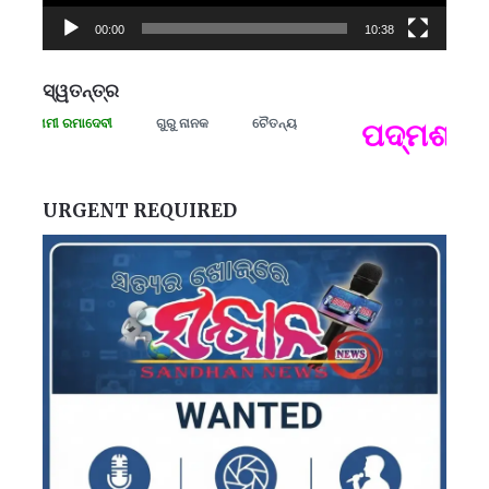
00:00
10:38
ସ୍ୱତନ୍ତ୍ର
ା ସଂଗ୍ରାମୀ ରମାଦେବୀ
ଗୁରୁ ନାନକ
ଚୈତନ୍ୟ
ପଦ୍ମଶ୍ରୀ 
ପ
B
ପ
URGENT REQUIRED