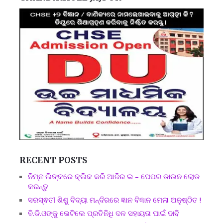
RECENT POSTS
ନିମ୍ନ ଲିଙ୍କରେ କ୍ଲିକ କରି ଆଜିର ଇ – ପେପର ଡାଉନ ଲୋଡ
କରନ୍ତୁ
ସରସ୍ଵତୀ ଶିଶୁ ବିଦ୍ୟା ମନ୍ଦିରରେ ଜ୍ଞାନ ବିଜ୍ଞାନ ମେଳା ଅନୁଷ୍ଠିତ !
ବି.ଡି.ଓଙ୍କୁ ଭେଟିଲେ ପ୍ରତିନିଧି ଦଳ ସହାୟତା ପାଇଁ ଦାବି