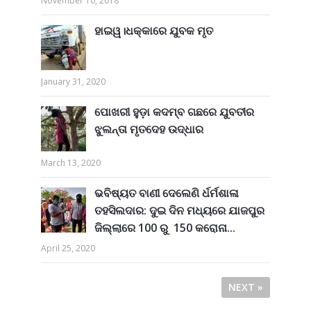
November 10, 2018
ହାଇୱ।ଧକ୍କାରେ ଯୁବକ ମୃତ
January 31, 2020
ପୋଖରୀ ହୁଡ଼ା କଦମ୍ବ ଗଛରେ ଯୁବତୀର
ଝୁଲନ୍ତା ମୃତଦେହ ଉଦ୍ଧାର
March 13, 2020
ଭବିଷ୍ୟତ ବାଣୀ ଦେଲେଣି ର୍ଧର୍ମଶାଳା
ତହସିଲଦାର: ଦୁଇ ଦିନ ମଧ୍ୟରେ ଯାଜପୁର
ଜିଲ୍ଲାରେ 100 ରୁ 150 କରୋନା...
April 25, 2020
NEXT »