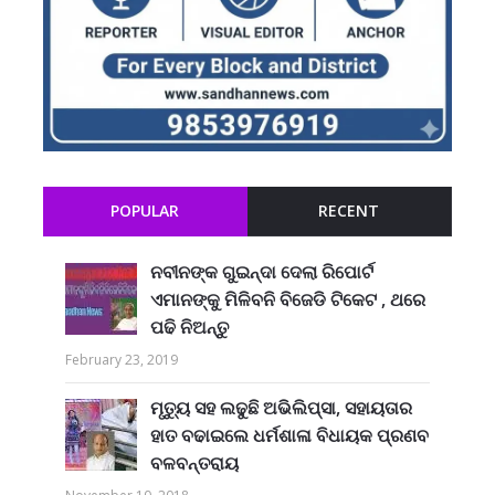
POPULAR
RECENT
ନବୀନଙ୍କ ଗୁଇନ୍ଦା ଦେଲା ରିପୋର୍ଟ
ଏମାନଙ୍କୁ ମିଳିବନି ବିଜେଡି ଟିକେଟ , ଥରେ
ପଢି ନିଅନ୍ତୁ
February 23, 2019
ମୃତ୍ୟୁ ସହ ଲଢୁଛି ଅଭିଲିପ୍ସା, ସହାୟତାର
ହାତ ବଢାଇଲେ ଧର୍ମଶାଳା ବିଧାୟକ ପ୍ରଣବ
ବଳବନ୍ତରାୟ