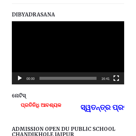
DIBYADRASANA
Video
Player
00:00
16:41
ନୋଟିସ୍
ପ୍ରତିନିଧି ଆବଶ୍ୟକ
ସ୍ୱତନ୍ତ୍ର ପ୍ରତି
F
ADMISSION OPEN DU PUBLIC SCHOOL
CHANDIKHOLE JAJPUR