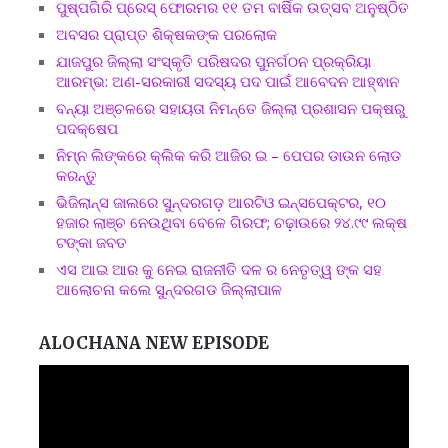
ପୁଷ୍ପଗିରି ପ୍ରେସ୍ ଫୋରମର ୧୧ ତମ ବାର୍ଷିକ ଉତ୍ସବ ଅନୁଷ୍ଠିତ
ଅବସର ପ୍ରାପ୍ତ ଶିକ୍ଷକଙ୍କ ପରଲୋକ
ଯାଜପୁର ଜିଲ୍ଲା ସଂସ୍କୃତି ପରିଷଦର ପୁନର୍ଗଠନ ପ୍ରକ୍ରିୟା
ଆରମ୍ଭ: ଅଣ-ସରକାରୀ ସଦସ୍ୟ ପଦ ପାଇଁ ଆବେଦନ ଆହ୍ଵାନ
ବନ୍ୟା ଅଞ୍ଚଳରେ ସହାୟତା ନିମନ୍ତେ ଜିଲ୍ଲା ପ୍ରଶାସନ ପକ୍ଷରୁ
ପଦକ୍ଷେପ
ନିମ୍ନ ଲିଙ୍କରେ କ୍ଲିକ କରି ଆଜିର ଇ – ପେପର ଡାଉନ ଲୋଡ
କରନ୍ତୁ
ଭିଜିଲାନ୍ସ ଜାଲରେ ସୁନ୍ଦରଗଡ଼ ଆରଟିଓ ଇନ୍ସପେକ୍ଟର, ୧୦
ହଜାର ଲାଞ୍ଚ ନେଉଥିବା ବେଳେ ଗିରଫ; ଚଢ଼ାଉରେ ୨୪.୯୯ ଲକ୍ଷ
ଟଙ୍କା ଜବତ
ଏସ ଆଇ ଆର କୁ ନେଇ ରାଜନୀତି ଦଳ ର ନେତୃତ୍ୱ ଙ୍କ ସହ
ଆଲୋଚନା କଲେ ସୁନ୍ଦରଗଡ ଜିଲ୍ଲାପାଳ
ALOCHANA NEW EPISODE
Video
Player