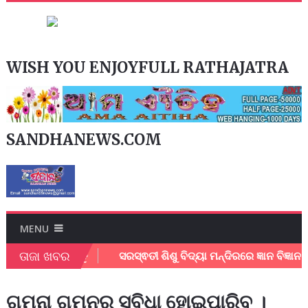
WISH YOU ENJOYFULL RATHAJATRA
SANDHANEWS.COM
MENU
ତାଜା ଖବର
ଡାଉନ ଲୋଡ କରନ୍ତୁ
ସରସ୍ଵତୀ ଶିଶୁ ବିଦ୍ୟା ମନ୍ଦିରରେ ଜ୍ଞାନ ବିଜ୍ଞାନ ମ
ଗମନା ଗମନର ସୁବିଧା ହୋଇପାରିବ ।