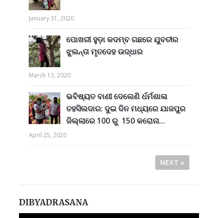
January 31, 2020
ପୋଖରୀ ହୁଡ଼ା କଦମ୍ବ ଗଛରେ ଯୁବତୀର
ଝୁଲନ୍ତା ମୃତଦେହ ଉଦ୍ଧାର
March 13, 2020
ଭବିଷ୍ୟତ ବାଣୀ ଦେଲେଣି ର୍ଧର୍ମଶାଳା
ତହସିଲଦାର: ଦୁଇ ଦିନ ମଧ୍ୟରେ ଯାଜପୁର
ଜିଲ୍ଲାରେ 100 ରୁ 150 କରୋନା...
April 25, 2020
NEXT »
DIBYADRASANA
Video