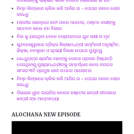
ନିମ୍ନ ଲିଙ୍କରେ କ୍ଲିକ କରି ଆଜିର ଇ – ପେପର ଡାଉନ ଲୋଡ
କରନ୍ତୁ
ମହାବୀର ପାହାଡ଼ରେ ହାତୀ ପଳର ଆଗମନ, ଅଞ୍ଚଳ ବାସୀଙ୍କୁ
ସଚେତନ କଲେ ବନ ବିଭାଗ
ବିଲ କୁ ଯାଇଥିବା ବେଳେ ବଜ୍ରାଘାତରେ ଯୁବ ଚାଷୀ ର ମୃତ
ଭୁବନେଶ୍ୱରରେ ବ୍ରିକ୍ସ ଶିକ୍ଷାମନ୍ତ୍ରୀ ସମ୍ମିଳନୀ ଅନୁଷ୍ଠିତ;
ଶିକ୍ଷା, ନବସୃଜନ ଓ ସ୍ଥାୟୀ ବିକାଶ ଉପରେ ଗୁରୁତ୍ୱ
କେନ୍ଦୁପତ୍ର ଶ୍ରମିକ ମାନଙ୍କୁ ବୋନସ ପ୍ରଦାନ ନିଷ୍ପତ୍ତି
ଦେଇଥିବାରୁ ମୁଖ୍ୟମନ୍ତ୍ରୀଙ୍କୁ ସମ୍ବର୍ଦ୍ଧନା କଲେ ବରଗଡ
ସାଂସଦ:୩ଟି ପ୍ରମୁଖ ଦାବୀ ଉପରେ ଆଲୋଚନା
ନିମ୍ନ ଲିଙ୍କରେ କ୍ଲିକ କରି ଆଜିର ଇ – ପେପର ଡାଉନ ଲୋଡ
କରନ୍ତୁ
ଡିଭାଇନ ୱାଡ ଗାଇବିରା କଲେଜ ହଷ୍ଟେଲ ଛାତ୍ରୀ ନୀବାସରେ
ଛାତ୍ରୀ ଙ୍କ ଆତ୍ମହତ୍ୟା
ALOCHANA NEW EPISODE
Video
Player