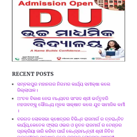
RECENT POSTS
ସମ୍ବଲପୁର ମହାନଗର ନିଗମର କାର୍ଯ୍ୟ ସମୀକ୍ଷା କଲେ
ଜିଲ୍ଲାପାଳ।
ଅଂଚଳ ବିକାଶ ନେଇ ମାନ୍ୟବର ସାଂସଦ ଶ୍ରୀ ଭର୍ତ୍ତୃହରି
ମହତାବଙ୍କୁ ସୌଜନ୍ୟ ମୂଳକ ସାକ୍ଷାତ କଲେ ଯୁବ ସାମାଜିକ କର୍ମୀ
।
ବରଗଡ ଲୋକସଭା କ୍ଷେତ୍ରର ବିଭିନ୍ନ ରାଜମାର୍ଗ ର ତ୍ବରାନ୍ବିତ
କାର୍ଯ୍ୟ,କେତେକ ଫ୍ଲାଇ ଓଭର ଓ ନୁତନ ରାଜମାର୍ଗ ର ଟେଣ୍ଡର
ପ୍ରକ୍ରିୟା ଜାରି କରିବା ପାଇଁ କେନ୍ଦ୍ରମନ୍ତ୍ରୀ ଶ୍ରୀ ନିତିନ
ଗଡକରୀଙ୍କୁ ସାକ୍ଷାତ କଲେ ବରଗଡ ଲୋକସଭା ସାଂସଦ*