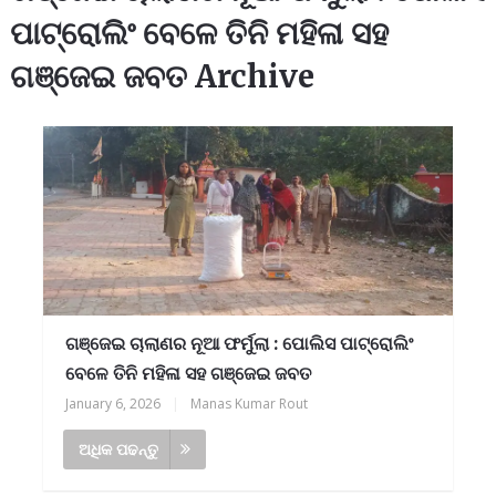
ପାଟ୍ରୋଲିଂ ବେଳେ ତିନି ମହିଳା ସହ
ଗଞ୍ଜେଇ ଜବତ Archive
ଗଞ୍ଜେଇ ଚାଲାଣର ନୂଆ ଫର୍ମୁଲା : ପୋଲିସ ପାଟ୍ରୋଲିଂ
ବେଳେ ତିନି ମହିଳା ସହ ଗଞ୍ଜେଇ ଜବତ
January 6, 2026
|
Manas Kumar Rout
ଅଧିକ ପଢନ୍ତୁ