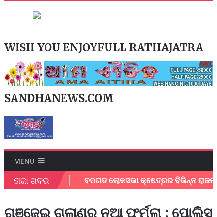
WISH YOU ENJOYFULL RATHAJATRA
SANDHANEWS.COM
MENU
ତାଜା ଖବର
ସାମାଜିକ କର୍ମୀ ।
ବରଗଡ ଲୋକସଭା କ୍ଷେତ୍ରର ବିଭିନ୍ନ ରାଜମାର୍ଗ ର 
ଗଞ୍ଜେଇ ଚାଲାଣର ନୂଆ ଫର୍ମୁଲା : ପୋଲିସ