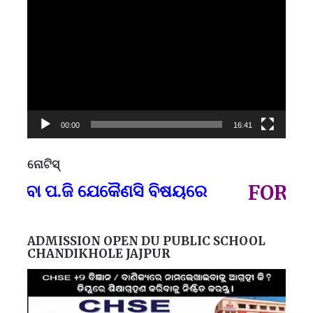
Player
00:00
16:41
ନୋଟିସ୍
ପ୍
 ବା ପ.ଜି ଯେକୈଣସି ବିଷୟରେ
FOR GOV
ADMISSION OPEN DU PUBLIC SCHOOL
CHANDIKHOLE JAJPUR