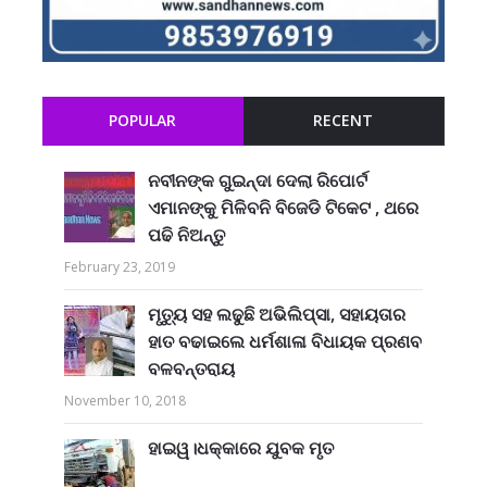
POPULAR
RECENT
ନବୀନଙ୍କ ଗୁଇନ୍ଦା ଦେଲା ରିପୋର୍ଟ
ଏମାନଙ୍କୁ ମିଳିବନି ବିଜେଡି ଟିକେଟ , ଥରେ
ପଢି ନିଅନ୍ତୁ
February 23, 2019
ମୃତ୍ୟୁ ସହ ଲଢୁଛି ଅଭିଲିପ୍ସା, ସହାୟତାର
ହାତ ବଢାଇଲେ ଧର୍ମଶାଳା ବିଧାୟକ ପ୍ରଣବ
ବଳବନ୍ତରାୟ
November 10, 2018
ହାଇୱ।ଧକ୍କାରେ ଯୁବକ ମୃତ