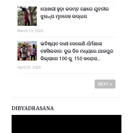
ପୋଖରୀ ହୁଡ଼ା କଦମ୍ବ ଗଛରେ ଯୁବତୀର
ଝୁଲନ୍ତା ମୃତଦେହ ଉଦ୍ଧାର
March 13, 2020
ଭବିଷ୍ୟତ ବାଣୀ ଦେଲେଣି ର୍ଧର୍ମଶାଳା
ତହସିଲଦାର: ଦୁଇ ଦିନ ମଧ୍ୟରେ ଯାଜପୁର
ଜିଲ୍ଲାରେ 100 ରୁ 150 କରୋନା...
April 25, 2020
NEXT »
DIBYADRASANA
Video
Player