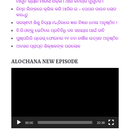
ମାରୁତି ଭ୍ୟାନ ମାରିଲା ଧକ୍କା l ଥାନା କର୍ମଚାରି ଗୁରୁତର l
ନିମ୍ନ ଲିଙ୍କରେ କ୍ଲିକ କରି ଆଜିର ଇ – ପେପର ଡାଉନ ଲୋଡ
କରନ୍ତୁ
ସରସ୍ଵତୀ ଶିଶୁ ବିଦ୍ୟା ମନ୍ଦିରରେ ଜ୍ଞାନ ବିଜ୍ଞାନ ମେଳା ଅନୁଷ୍ଠିତ !
ବି.ଡି.ଓଙ୍କୁ ଭେଟିଲେ ପ୍ରତିନିଧି ଦଳ ସହାୟତା ପାଇଁ ଦାବି
ପୁଷ୍ପଗିରି ପ୍ରେସ୍ ଫୋରମର ୧୧ ତମ ବାର୍ଷିକ ଉତ୍ସବ ଅନୁଷ୍ଠିତ
ଅବସର ପ୍ରାପ୍ତ ଶିକ୍ଷକଙ୍କ ପରଲୋକ
ALOCHANA NEW EPISODE
Video
Player
00:00
20:38