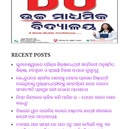
RECENT POSTS
ଭୁବନେଶ୍ୱରରେ ବ୍ରିକ୍ସ ଶିକ୍ଷାମନ୍ତ୍ରୀ ସମ୍ମିଳନୀ ଅନୁଷ୍ଠିତ;
ଶିକ୍ଷା, ନବସୃଜନ ଓ ସ୍ଥାୟୀ ବିକାଶ ଉପରେ ଗୁରୁତ୍ୱ
କେନ୍ଦୁପତ୍ର ଶ୍ରମିକ ମାନଙ୍କୁ ବୋନସ ପ୍ରଦାନ ନିଷ୍ପତ୍ତି
ଦେଇଥିବାରୁ ମୁଖ୍ୟମନ୍ତ୍ରୀଙ୍କୁ ସମ୍ବର୍ଦ୍ଧନା କଲେ ବରଗଡ
ସାଂସଦ:୩ଟି ପ୍ରମୁଖ ଦାବୀ ଉପରେ ଆଲୋଚନା
ନିମ୍ନ ଲିଙ୍କରେ କ୍ଲିକ କରି ଆଜିର ଇ – ପେପର ଡାଉନ ଲୋଡ
କରନ୍ତୁ
ଡିଭାଇନ ୱାଡ ଗାଇବିରା କଲେଜ ହଷ୍ଟେଲ ଛାତ୍ରୀ ନୀବାସରେ
ଛାତ୍ରୀ ଙ୍କ ଆତ୍ମହତ୍ୟା
ତଲସରା ଥାନା ସାମ୍ନା ରେ ଆଗ ପଟୁ ଥାନା କର୍ମଚାରି ଙ୍କୁ ଏକ