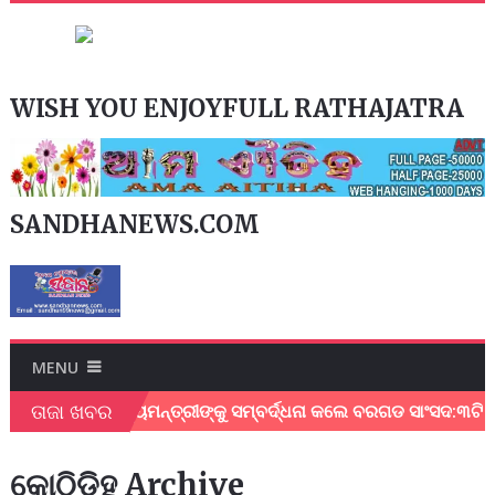
WISH YOU ENJOYFULL RATHAJATRA
SANDHANEWS.COM
MENU
ତାଜା ଖବର
ଦେଇଥିବାରୁ ମୁଖ୍ୟମନ୍ତ୍ରୀଙ୍କୁ ସମ୍ବର୍ଦ୍ଧନା କଲେ ବରଗଡ ସାଂସଦ:୩ଟି ପ
କୋଠିଡିହ Archive