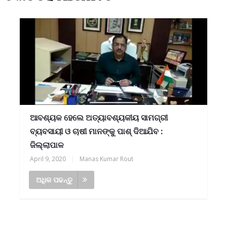
ଆବଶ୍ୟକ ହେଲେ ଅତ୍ୟାବଶ୍ୟକୀୟ ସାମଗ୍ରୀ
ବ୍ୟବସାୟୀ ଓ ଚାଷୀ ମାନଙ୍କୁ ପାଶ୍ ଦିଆଯିବ :
ଜିଲ୍ଲାପାଳ
April 9, 2020
|
Manas Kumar Rout
ଅଧିକ ପଢନ୍ତୁ