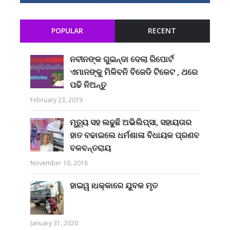
POPULAR
RECENT
ନବୀନଙ୍କ ଗୁଇନ୍ଦା ଦେଲା ରିପୋର୍ଟ
ଏମାନଙ୍କୁ ମିଳିବନି ବିଜେଡି ଟିକେଟ , ଥରେ
ପଢି ନିଅନ୍ତୁ
February 23, 2019
ମୃତ୍ୟୁ ସହ ଲଢୁଛି ଅଭିଲିପ୍ସା, ସହାୟତାର
ହାତ ବଢାଇଲେ ଧର୍ମଶାଳା ବିଧାୟକ ପ୍ରଣବ
ବଳବନ୍ତରାୟ
November 10, 2018
ହାଇୱ।ଧକ୍କାରେ ଯୁବକ ମୃତ
January 31, 2020