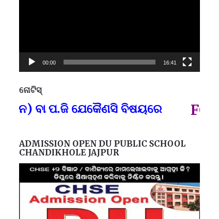
00:00
16:41
ନୋଟିସ୍
ପ୍
ାନ) ବା ପ.ଜି ଯେକୈଣସି ବିଷୟରେ
FOR G
ADMISSION OPEN DU PUBLIC SCHOOL
CHANDIKHOLE JAJPUR