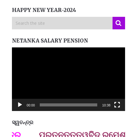
HAPPY NEW YEAR-2024
NETANKA SALARY PENSION
Video
Player
00:00
10:38
ସ୍ୱତନ୍ତ୍ର
ମନେ
ାତ୍ର
ପ୍ରତ୍ନତ‌ତ୍ତ୍ୱବିଦ୍ ରମେଶ ପ୍ର
B
ପ