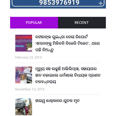
POPULAR
RECENT
ନବୀନଙ୍କ ଗୁଇନ୍ଦା ଦେଲା ରିପୋର୍ଟ
ଏମାନଙ୍କୁ ମିଳିବନି ବିଜେଡି ଟିକେଟ , ଥରେ
ପଢି ନିଅନ୍ତୁ
February 23, 2019
ମୃତ୍ୟୁ ସହ ଲଢୁଛି ଅଭିଲିପ୍ସା, ସହାୟତାର
ହାତ ବଢାଇଲେ ଧର୍ମଶାଳା ବିଧାୟକ ପ୍ରଣବ
ବଳବନ୍ତରାୟ
November 10, 2018
ହାଇୱ।ଧକ୍କାରେ ଯୁବକ ମୃତ