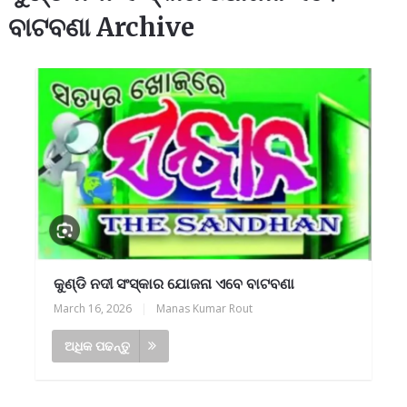
ବାଟବଣା Archive
କୁଣ୍ଡି ନଦୀ ସଂସ୍କାର ଯୋଜନା ଏବେ ବାଟବଣା
March 16, 2026
|
Manas Kumar Rout
ଅଧିକ ପଢନ୍ତୁ