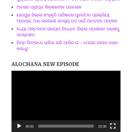
ଅବସର ପ୍ରାପ୍ତ ଶିକ୍ଷକଙ୍କ ପରଲୋକ
ଯାଜପୁର ଜିଲ୍ଲା ସଂସ୍କୃତି ପରିଷଦର ପୁନର୍ଗଠନ ପ୍ରକ୍ରିୟା
ଆରମ୍ଭ: ଅଣ-ସରକାରୀ ସଦସ୍ୟ ପଦ ପାଇଁ ଆବେଦନ ଆହ୍ଵାନ
ବନ୍ୟା ଅଞ୍ଚଳରେ ସହାୟତା ନିମନ୍ତେ ଜିଲ୍ଲା ପ୍ରଶାସନ ପକ୍ଷରୁ
ପଦକ୍ଷେପ
ନିମ୍ନ ଲିଙ୍କରେ କ୍ଲିକ କରି ଆଜିର ଇ – ପେପର ଡାଉନ ଲୋଡ
କରନ୍ତୁ
ALOCHANA NEW EPISODE
Video
Player
00:00
20:38