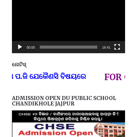
00:00
16:41
ନୋଟିସ୍
ପ୍
ବା ପ.ଜି ଯେକୈଣସି ବିଷୟରେ
FOR GOVT
ADMISSION OPEN DU PUBLIC SCHOOL
CHANDIKHOLE JAJPUR