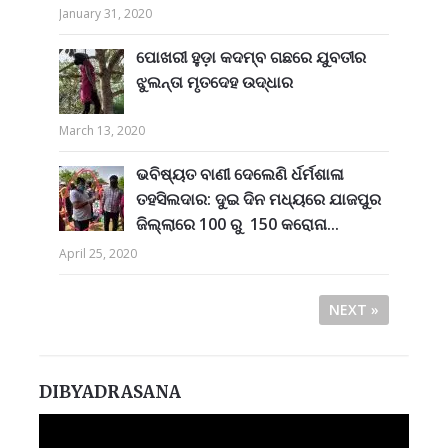
January 31, 2020
ପୋଖରୀ ହୁଡ଼ା କଦମ୍ବ ଗଛରେ ଯୁବତୀର
ଝୁଲନ୍ତା ମୃତଦେହ ଉଦ୍ଧାର
March 13, 2020
ଭବିଷ୍ୟତ ବାଣୀ ଦେଲେଣି ର୍ଧର୍ମଶାଳା
ତହସିଲଦାର: ଦୁଇ ଦିନ ମଧ୍ୟରେ ଯାଜପୁର
ଜିଲ୍ଲାରେ 100 ରୁ 150 କରୋନା...
April 25, 2020
NEXT »
DIBYADRASANA
Video
Player