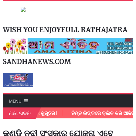
WISH YOU ENJOYFULL RATHAJATRA
SANDHANEWS.COM
MENU
ତାଜା ଖବର
 l ଥାନା କର୍ମଚାରି ଗୁରୁତର l
ନିମ୍ନ ଲିଙ୍କରେ କ୍ଲିକ କରି ଆଜିର ଇ
କୁଣ୍ଡି ନଦୀ ସଂସ୍କାର ଯୋଜନା ଏବେ