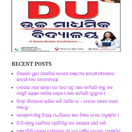
RECENT POSTS
ଡିଭାଇନ ୱାଡ ଗାଇବିରା କଲେଜ ହଷ୍ଟେଲ ଛାତ୍ରୀ ନୀବାସରେ
ଛାତ୍ରୀ ଙ୍କ ଆତ୍ମହତ୍ୟା
ତଲସରା ଥାନା ସାମ୍ନା ରେ ଆଗ ପଟୁ ଥାନା କର୍ମଚାରି ଙ୍କୁ ଏକ
ମାରୁତି ଭ୍ୟାନ ମାରିଲା ଧକ୍କା l ଥାନା କର୍ମଚାରି ଗୁରୁତର l
ନିମ୍ନ ଲିଙ୍କରେ କ୍ଲିକ କରି ଆଜିର ଇ – ପେପର ଡାଉନ ଲୋଡ
କରନ୍ତୁ
ସରସ୍ଵତୀ ଶିଶୁ ବିଦ୍ୟା ମନ୍ଦିରରେ ଜ୍ଞାନ ବିଜ୍ଞାନ ମେଳା ଅନୁଷ୍ଠିତ !
ବି.ଡି.ଓଙ୍କୁ ଭେଟିଲେ ପ୍ରତିନିଧି ଦଳ ସହାୟତା ପାଇଁ ଦାବି
ପୁଷ୍ପଗିରି ପ୍ରେସ୍ ଫୋରମର ୧୧ ତମ ବାର୍ଷିକ ଉତ୍ସବ ଅନୁଷ୍ଠିତ