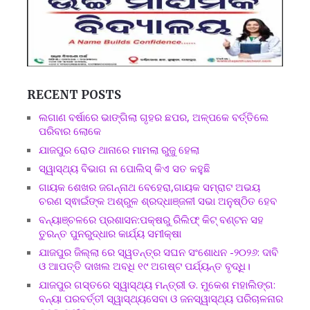
RECENT POSTS
ଲଗାଣ ବର୍ଷାରେ ଭାଙ୍ଗିଲା ଗୃହର ଛପର, ଅଳ୍ପକେ ବର୍ତ୍ତିଲେ
ପରିବାର ଲୋକେ
ଯାଜପୁର ରୋଡ ଥାନାରେ ମାମଲା ରୁଜୁ ହେଲା
ସ୍ୱାସ୍ଥ୍ୟ ବିଭାଗ ନା ପୋଲିସ୍ କିଏ ସତ କହୁଛି
ଗାୟକ ଶେଖର ଜଗନ୍ନାଥ ବେହେରା,ଗାୟକ ସମ୍ରାଟ ଅଭୟ
ଚରଣ ସ୍ଵାଇଁଙ୍କ ଅଶ୍ରୁଳ ଶ୍ରଦ୍ଧାଞ୍ଜଳୀ ସଭା ଅନୁଷ୍ଠିତ ହେବ
ବନ୍ୟାଞ୍ଚଳରେ ପ୍ରଶାସନ:ପକ୍ଷରୁ ରିଲିଫ୍ କିଟ୍ ବଣ୍ଟନ ସହ
ତୁରନ୍ତ ପୁନରୁଦ୍ଧାର କାର୍ଯ୍ୟ ସମୀକ୍ଷା
ଯାଜପୁର ଜିଲ୍ଲା ରେ ସ୍ୱତନ୍ତ୍ର ସଘନ ସଂଶୋଧନ -୨୦୨୬: ଦାବି
ଓ ଆପତ୍ତି ଦାଖଲ ଅବଧି ୧୯ ଅଗଷ୍ଟ ପର୍ଯ୍ୟନ୍ତ ବୃଦ୍ଧି।
ଯାଜପୁର ଗସ୍ତରେ ସ୍ୱାସ୍ଥ୍ୟ ମନ୍ତ୍ରୀ ଡ. ମୁକେଶ ମହାଲିଙ୍ଗ:
ବନ୍ୟା ପରବର୍ତ୍ତୀ ସ୍ୱାସ୍ଥ୍ୟସେବା ଓ ଜନସ୍ୱାସ୍ଥ୍ୟ ପରିଚାଳନାର