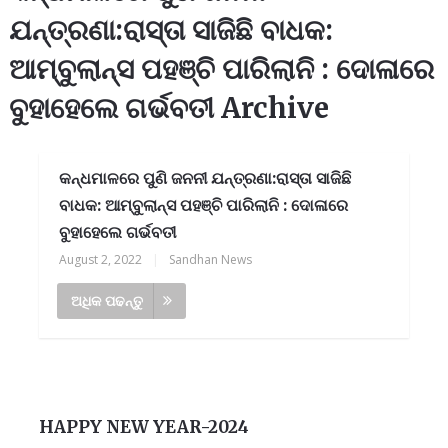
ଯନ୍ତ୍ରଣା:ରାସ୍ତା ସାଜିଛି ବାଧକ:
ଆମ୍ବୁଲାନ୍ସ ପହଞ୍ଚି ପାରିଲାନି : ଦୋଳାରେ
ବୁହାହେଲେ ଗର୍ଭବତୀ Archive
କନ୍ଧମାଳରେ ପୁଣି ଜନନୀ ଯନ୍ତ୍ରଣା:ରାସ୍ତା ସାଜିଛି
ବାଧକ: ଆମ୍ବୁଲାନ୍ସ ପହଞ୍ଚି ପାରିଲାନି : ଦୋଳାରେ
ବୁହାହେଲେ ଗର୍ଭବତୀ
August 2, 2022
|
Sandhan News
ଅଧିକ ପଢନ୍ତୁ
HAPPY NEW YEAR-2024