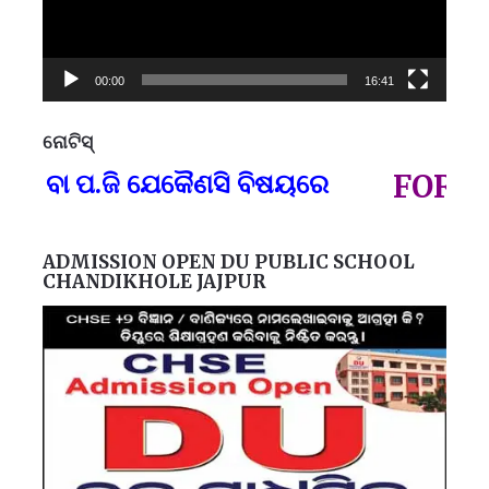
00:00
16:41
ନୋଟିସ୍
ପ୍
) ବା ପ.ଜି ଯେକୈଣସି ବିଷୟରେ
FOR GO
ADMISSION OPEN DU PUBLIC SCHOOL
CHANDIKHOLE JAJPUR