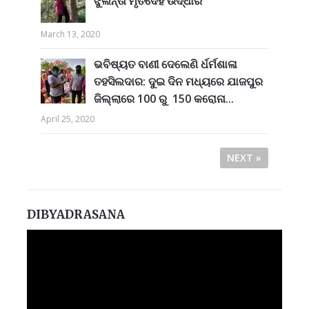
ଝୁଲନ୍ତା ମୃତଦେହ ଉଦ୍ଧାର
March 13, 2020
ଭବିଷ୍ୟତ ବାଣୀ ଦେଲେଣି ର୍ଧର୍ମଶାଳା
ତହସିଲଦାର: ଦୁଇ ଦିନ ମଧ୍ୟରେ ଯାଜପୁର
ଜିଲ୍ଲାରେ 100 ରୁ 150 କରୋନା...
April 25, 2020
NEXT »
DIBYADRASANA
Video
Player