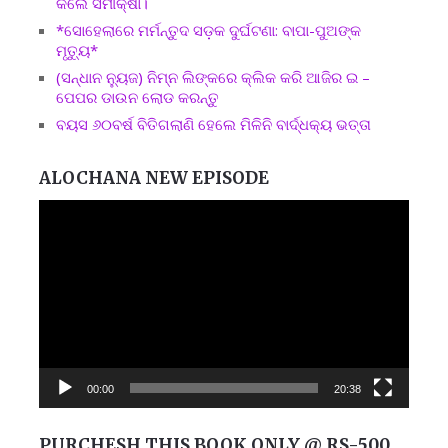
କଲେ ସମୀକ୍ଷା।
*ସୋହେଲାରେ ମର୍ମନ୍ତୁଦ ସଡ଼କ ଦୁର୍ଘଟଣା: ବାପା-ପୁଅଙ୍କ
ମୃତ୍ୟୁ*
(ସନ୍ଧାନ ନ୍ୟୁଜ) ନିମ୍ନ ଲିଙ୍କରେ କ୍ଲିକ କରି ଆଜିର ଇ –
ପେପର ଡାଉନ ଲୋଡ କରନ୍ତୁ
ବୟସ ୬୦ବର୍ଷ ବିତିଗଲାଣି ହେଲେ ମିଳିନି ବାର୍ଦ୍ଧକ୍ୟ ଭତ୍ତା
ALOCHANA NEW EPISODE
Video
Player
00:00
20:38
PURCHESH THIS BOOK ONLY @ RS-500