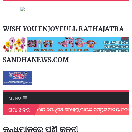
WISH YOU ENJOYFULL RATHAJATRA
SANDHANEWS.COM
MENU
ତାଜା ଖବର
ଗାୟକ ଶେଖର ଜଗନ୍ନାଥ ବେହେରା,ଗାୟକ ସମ୍ରାଟ ଅଭୟ ଚରଣ ସ୍ଵାଇଁ
କନ୍ଧମାଳରେ ପୁଣି ଜନନୀ