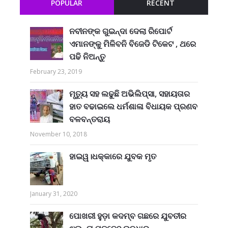
POPULAR
RECENT
ନବୀନଙ୍କ ଗୁଇନ୍ଦା ଦେଲା ରିପୋର୍ଟ
ଏମାନଙ୍କୁ ମିଳିବନି ବିଜେଡି ଟିକେଟ , ଥରେ
ପଢି ନିଅନ୍ତୁ
February 23, 2019
ମୃତ୍ୟୁ ସହ ଲଢୁଛି ଅଭିଲିପ୍ସା, ସହାୟତାର
ହାତ ବଢାଇଲେ ଧର୍ମଶାଳା ବିଧାୟକ ପ୍ରଣବ
ବଳବନ୍ତରାୟ
November 10, 2018
ହାଇୱ।ଧକ୍କାରେ ଯୁବକ ମୃତ
January 31, 2020
ପୋଖରୀ ହୁଡ଼ା କଦମ୍ବ ଗଛରେ ଯୁବତୀର