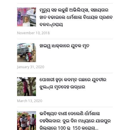
ମୃତ୍ୟୁ ସହ ଲଢୁଛି ଅଭିଲିପ୍ସା, ସହାୟତାର
ହାତ ବଢାଇଲେ ଧର୍ମଶାଳା ବିଧାୟକ ପ୍ରଣବ
ବଳବନ୍ତରାୟ
November 10, 2018
ହାଇୱ।ଧକ୍କାରେ ଯୁବକ ମୃତ
January 31, 2020
ପୋଖରୀ ହୁଡ଼ା କଦମ୍ବ ଗଛରେ ଯୁବତୀର
ଝୁଲନ୍ତା ମୃତଦେହ ଉଦ୍ଧାର
March 13, 2020
ଭବିଷ୍ୟତ ବାଣୀ ଦେଲେଣି ର୍ଧର୍ମଶାଳା
ତହସିଲଦାର: ଦୁଇ ଦିନ ମଧ୍ୟରେ ଯାଜପୁର
ଜିଲ୍ଲାରେ 100 ରୁ 150 କରୋନା...