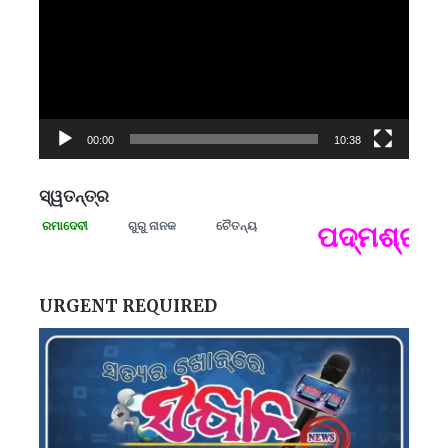
00:00
10:38
ସ୍ୱତନ୍ତ୍ର
ଗ୍ରାମୀ ରମାଦେବୀ
ଗୁରୁ ନାନକ
ଚୈତନ୍ୟ
ପଦ୍ମଶ୍ରୀ ଜ
ପ
B
ପ
URGENT REQUIRED