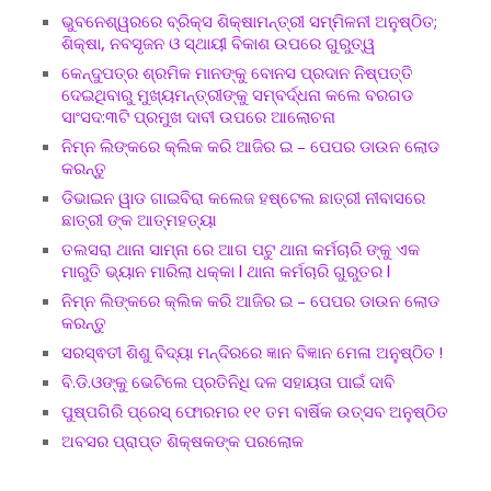
ଭୁବନେଶ୍ୱରରେ ବ୍ରିକ୍ସ ଶିକ୍ଷାମନ୍ତ୍ରୀ ସମ୍ମିଳନୀ ଅନୁଷ୍ଠିତ;
ଶିକ୍ଷା, ନବସୃଜନ ଓ ସ୍ଥାୟୀ ବିକାଶ ଉପରେ ଗୁରୁତ୍ୱ
କେନ୍ଦୁପତ୍ର ଶ୍ରମିକ ମାନଙ୍କୁ ବୋନସ ପ୍ରଦାନ ନିଷ୍ପତ୍ତି
ଦେଇଥିବାରୁ ମୁଖ୍ୟମନ୍ତ୍ରୀଙ୍କୁ ସମ୍ବର୍ଦ୍ଧନା କଲେ ବରଗଡ
ସାଂସଦ:୩ଟି ପ୍ରମୁଖ ଦାବୀ ଉପରେ ଆଲୋଚନା
ନିମ୍ନ ଲିଙ୍କରେ କ୍ଲିକ କରି ଆଜିର ଇ – ପେପର ଡାଉନ ଲୋଡ
କରନ୍ତୁ
ଡିଭାଇନ ୱାଡ ଗାଇବିରା କଲେଜ ହଷ୍ଟେଲ ଛାତ୍ରୀ ନୀବାସରେ
ଛାତ୍ରୀ ଙ୍କ ଆତ୍ମହତ୍ୟା
ତଲସରା ଥାନା ସାମ୍ନା ରେ ଆଗ ପଟୁ ଥାନା କର୍ମଚାରି ଙ୍କୁ ଏକ
ମାରୁତି ଭ୍ୟାନ ମାରିଲା ଧକ୍କା l ଥାନା କର୍ମଚାରି ଗୁରୁତର l
ନିମ୍ନ ଲିଙ୍କରେ କ୍ଲିକ କରି ଆଜିର ଇ – ପେପର ଡାଉନ ଲୋଡ
କରନ୍ତୁ
ସରସ୍ଵତୀ ଶିଶୁ ବିଦ୍ୟା ମନ୍ଦିରରେ ଜ୍ଞାନ ବିଜ୍ଞାନ ମେଳା ଅନୁଷ୍ଠିତ !
ବି.ଡି.ଓଙ୍କୁ ଭେଟିଲେ ପ୍ରତିନିଧି ଦଳ ସହାୟତା ପାଇଁ ଦାବି
ପୁଷ୍ପଗିରି ପ୍ରେସ୍ ଫୋରମର ୧୧ ତମ ବାର୍ଷିକ ଉତ୍ସବ ଅନୁଷ୍ଠିତ
ଅବସର ପ୍ରାପ୍ତ ଶିକ୍ଷକଙ୍କ ପରଲୋକ