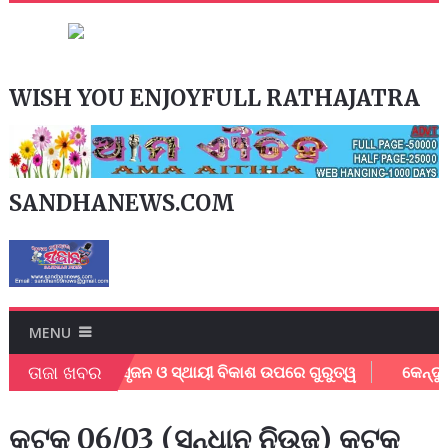
WISH YOU ENJOYFULL RATHAJATRA
SANDHANEWS.COM
MENU
ତାଜା ଖବର
ଠିତ; ଶିକ୍ଷା, ନବସୃଜନ ଓ ସ୍ଥାୟୀ ବିକାଶ ଉପରେ ଗୁରୁତ୍ୱ
କେନ୍ଦୁପତ୍
କଟକ 06/03 (ସନ୍ଧାନ ନିଉଜ) କଟକ