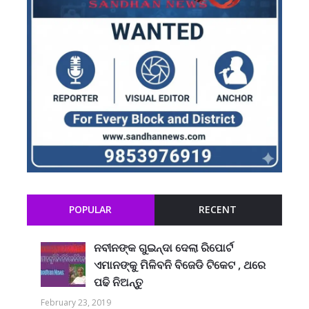
POPULAR
RECENT
ନବୀନଙ୍କ ଗୁଇନ୍ଦା ଦେଲା ରିପୋର୍ଟ
ଏମାନଙ୍କୁ ମିଳିବନି ବିଜେଡି ଟିକେଟ , ଥରେ
ପଢି ନିଅନ୍ତୁ
February 23, 2019