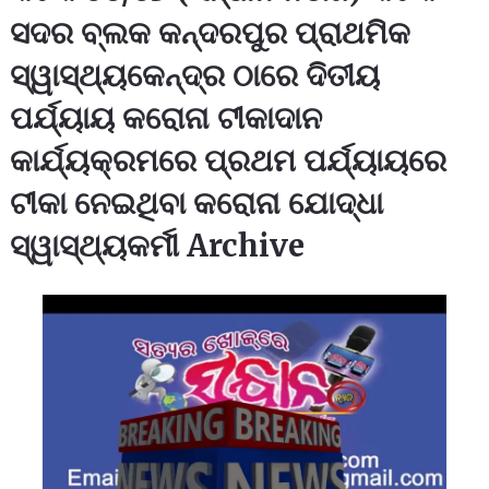
ସଦର ବ୍ଲକ କନ୍ଦରପୁର ପ୍ରାଥମିକ
ସ୍ୱାସ୍ଥ୍ୟକେନ୍ଦ୍ର ଠାରେ ଦିତୀୟ
ପର୍ଯ୍ୟାୟ କରୋନା ଟୀକାଦାନ
କାର୍ଯ୍ୟକ୍ରମରେ ପ୍ରଥମ ପର୍ଯ୍ୟାୟରେ
ଟୀକା ନେଇଥିବା କରୋନା ଯୋଦ୍ଧା
ସ୍ୱାସ୍ଥ୍ୟକର୍ମୀ Archive