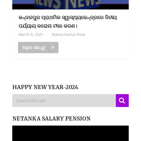
କନ୍ଦରପୁର ପ୍ରାଥମିକ ସ୍ୱାସ୍ଥ୍ୟକେନ୍ଦ୍ରରେ ଦିତୀୟ
ପର୍ଯ୍ୟାୟ କରୋନା ଟୀକା କରଣ।
March 6, 2021
|
Manas Kumar Rout
ଅଧିକ ପଢନ୍ତୁ
HAPPY NEW YEAR-2024
NETANKA SALARY PENSION
Video
Player