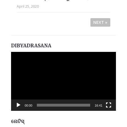
April 25, 2020
NEXT »
DIBYADRASANA
Video
Player
00:00
16:41
ନୋଟିସ୍