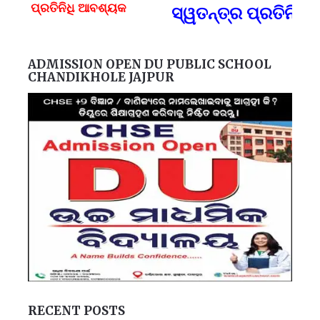
ପ୍ରତିନିଧି ଆବଶ୍ୟକ
ସ୍ୱତନ୍ତ୍ର ପ୍ରତିନିଧି
F
ADMISSION OPEN DU PUBLIC SCHOOL
CHANDIKHOLE JAJPUR
RECENT POSTS