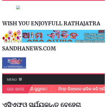
WISH YOU ENJOYFULL RATHAJATRA
SANDHANEWS.COM
MENU
ତାଜା ଖବର
ା l ଥାନା କର୍ମଚାରି ଗୁରୁତର l
ନିମ୍ନ ଲିଙ୍କରେ କ୍ଲିକ କରି ଆଜିର
ଏସିଏଫଓ ସୂର୍ଯ୍ୟକାନ୍ତ ବେହେରା