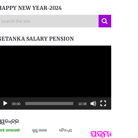
HAPPY NEW YEAR-2024
NETANKA SALARY PENSION
ideo
layer
00:00
10:38
୍ୱତନ୍ତ୍ର
ମାଦେବୀ
ଗୁରୁ ନାନକ
ଚୈତନ୍ୟ
ପଦ୍ମଶ୍ରୀ ଜୟନ୍ତ
ପ୍ରତ୍
Budd
ପରାଧୀ