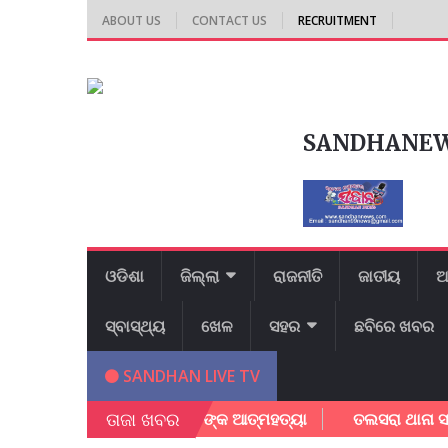
ABOUT US
CONTACT US
RECRUITMENT
SANDHANE
ଓଡିଶା
ଜିଲ୍ଲା
ରାଜନୀତି
ଜାତୀୟ
ଆ
ସ୍ବାସ୍ଥ୍ୟ
ଖେଳ
ସହର
ଛବିରେ ଖବର
SANDHAN LIVE TV
ତାଜା ଖବର
ତ୍ରୀ ନୀବାସରେ ଛାତ୍ରୀ ଙ୍କ ଆତ୍ମହତ୍ୟା
ତଲସରା ଥାନା ସାମ୍ନା ରେ ଆ