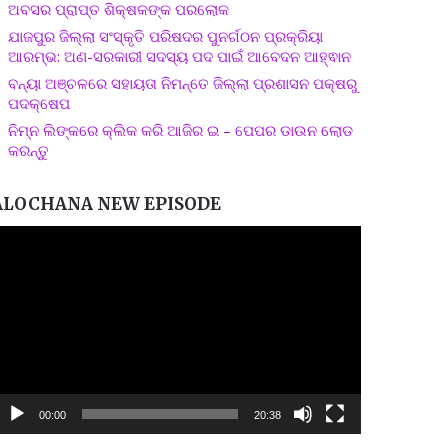
ଅବସର ପ୍ରାପ୍ତ ଶିକ୍ଷକଙ୍କ ପରଲୋକ
ଯାଜପୁର ଜିଲ୍ଲା ସଂସ୍କୃତି ପରିଷଦର ପୁନର୍ଗଠନ ପ୍ରକ୍ରିୟା
ଆରମ୍ଭ: ଅଣ-ସରକାରୀ ସଦସ୍ୟ ପଦ ପାଇଁ ଆବେଦନ ଆହ୍ଵାନ
ବନ୍ୟା ଅଞ୍ଚଳରେ ସହାୟତା ନିମନ୍ତେ ଜିଲ୍ଲା ପ୍ରଶାସନ ପକ୍ଷରୁ
ପଦକ୍ଷେପ
ନିମ୍ନ ଲିଙ୍କରେ କ୍ଲିକ କରି ଆଜିର ଇ – ପେପର ଡାଉନ ଲୋଡ
କରନ୍ତୁ
ALOCHANA NEW EPISODE
ideo
layer
00:00
20:38