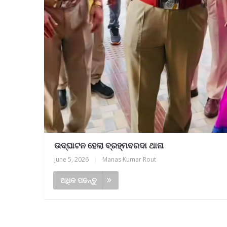
ଉଦ୍ଘାଟନ ହେଲା ବ୍ରହ୍ମବରଦା ଥାନା
June 5, 2026
|
Manas Kumar Rout
ଅଧିକ ପଢନ୍ତୁ