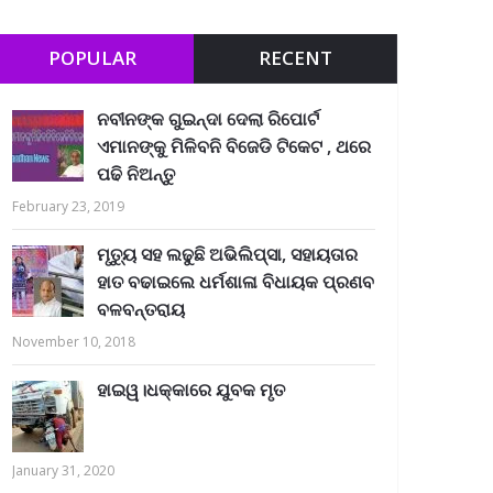
POPULAR
RECENT
ନବୀନଙ୍କ ଗୁଇନ୍ଦା ଦେଲା ରିପୋର୍ଟ
ଏମାନଙ୍କୁ ମିଳିବନି ବିଜେଡି ଟିକେଟ , ଥରେ
ପଢି ନିଅନ୍ତୁ
February 23, 2019
ମୃତ୍ୟୁ ସହ ଲଢୁଛି ଅଭିଲିପ୍ସା, ସହାୟତାର
ହାତ ବଢାଇଲେ ଧର୍ମଶାଳା ବିଧାୟକ ପ୍ରଣବ
ବଳବନ୍ତରାୟ
November 10, 2018
ହାଇୱ।ଧକ୍କାରେ ଯୁବକ ମୃତ
January 31, 2020