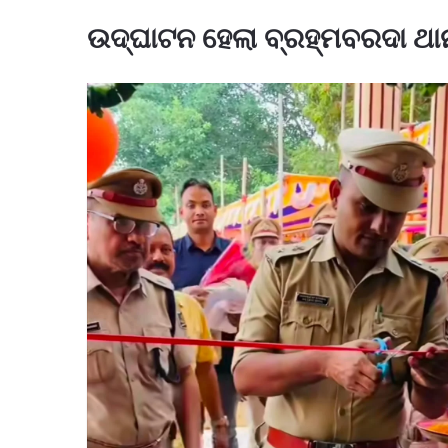
ଉଦ୍ଘାଟନ ହେଲା ବ୍ରହ୍ମବରଦା ଥା