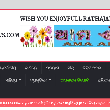
WISH YOU ENJOYFULL RATHAJ
WS.COM
ନ୍ତର୍ଜାତୀୟ
ବାଣିଜ୍ୟ
ପ୍ରୟାସ
ସୀଡ୍
ଭିଡ଼ିଓ ଖବର
ସାହିତ୍ୟ
ବ୍ୟକ୍ତିତ୍ବ
ଆପଣଙ୍କ ରିପୋର୍ଟ
ରାଶିଫ
ଗ ପଟୁ ଥାନା କର୍ମଚାରି ଙ୍କୁ ଏକ ମାରୁତି ଭ୍ୟାନ ମାରିଲା ଧକ୍କା l ଥାନା କର୍ମଚ