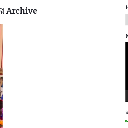
ନା Archive
V
P
ସ
ମନେ ପଡନ୍ତି: ସ୍ୱାଧୀନତା ସଂଗ୍ରାମୀ ର