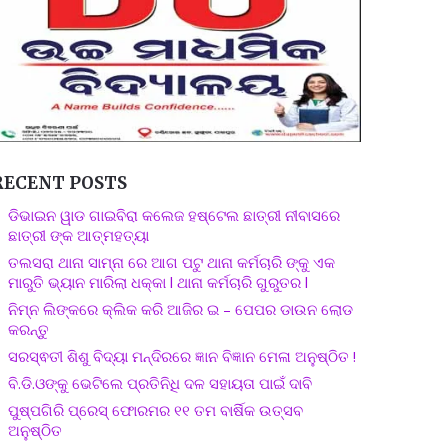
RECENT POSTS
ଡିଭାଇନ ୱାଡ ଗାଇବିରା କଲେଜ ହଷ୍ଟେଲ ଛାତ୍ରୀ ନୀବାସରେ
ଛାତ୍ରୀ ଙ୍କ ଆତ୍ମହତ୍ୟା
ତଲସରା ଥାନା ସାମ୍ନା ରେ ଆଗ ପଟୁ ଥାନା କର୍ମଚାରି ଙ୍କୁ ଏକ
ମାରୁତି ଭ୍ୟାନ ମାରିଲା ଧକ୍କା l ଥାନା କର୍ମଚାରି ଗୁରୁତର l
ନିମ୍ନ ଲିଙ୍କରେ କ୍ଲିକ କରି ଆଜିର ଇ – ପେପର ଡାଉନ ଲୋଡ
କରନ୍ତୁ
ସରସ୍ଵତୀ ଶିଶୁ ବିଦ୍ୟା ମନ୍ଦିରରେ ଜ୍ଞାନ ବିଜ୍ଞାନ ମେଳା ଅନୁଷ୍ଠିତ !
ବି.ଡି.ଓଙ୍କୁ ଭେଟିଲେ ପ୍ରତିନିଧି ଦଳ ସହାୟତା ପାଇଁ ଦାବି
ପୁଷ୍ପଗିରି ପ୍ରେସ୍ ଫୋରମର ୧୧ ତମ ବାର୍ଷିକ ଉତ୍ସବ
ଅନୁଷ୍ଠିତ