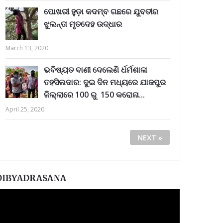
ପୋଖରୀ ହୁଡ଼ା କଦମ୍ବ ଗଛରେ ଯୁବତୀର
ଝୁଲନ୍ତା ମୃତଦେହ ଉଦ୍ଧାର
March 13, 2020
ଭବିଷ୍ୟତ ବାଣୀ ଦେଲେଣି ର୍ଧର୍ମଶାଳା
ତହସିଲଦାର: ଦୁଇ ଦିନ ମଧ୍ୟରେ ଯାଜପୁର
ଜିଲ୍ଲାରେ 100 ରୁ 150 କରୋନା...
April 25, 2020
NEXT »
DIBYADRASANA
ideo
layer