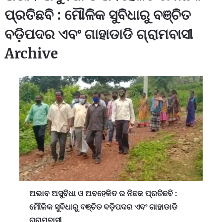
ପ୍ରତିଛବି : ମୌଳିକ ସୁବିଧାରୁ ବଞ୍ଚିତ
ବଡ଼ିପଦର ଏବଂ ଗାହାଡାଡି ଗ୍ରାମବାସୀ
Archive
ଅଭାବ ଅସୁବିଧା ଓ ଅବହେଳିତ ର ନିଛକ ପ୍ରତିଛବି :
ମୌଳିକ ସୁବିଧାରୁ ବଞ୍ଚିତ ବଡ଼ିପଦର ଏବଂ ଗାହାଡାଡି
ଗ୍ରାମବାସୀ