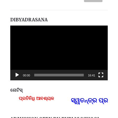
DIBYADRASANA
Video
Player
00:00
16:41
ନୋଟିସ୍
ପ୍ରତିନିଧି ଆବଶ୍ୟକ
ସ୍ୱତନ୍ତ୍ର ପ୍ରତିନ
F