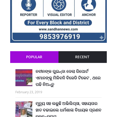
POPULAR
RECENT
ନବୀନଙ୍କ ଗୁଇନ୍ଦା ଦେଲା ରିପୋର୍ଟ
ଏମାନଙ୍କୁ ମିଳିବନି ବିଜେଡି ଟିକେଟ , ଥରେ
ପଢି ନିଅନ୍ତୁ
February 23, 2019
ମୃତ୍ୟୁ ସହ ଲଢୁଛି ଅଭିଲିପ୍ସା, ସହାୟତାର
ହାତ ବଢାଇଲେ ଧର୍ମଶାଳା ବିଧାୟକ ପ୍ରଣବ
ବଳବନ୍ତରାୟ