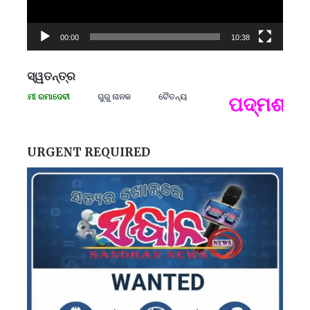
00:00
10:38
ସ୍ୱତନ୍ତ୍ର
ସଂଗ୍ରାମୀ ରମାଦେବୀ
ଗୁରୁ ନାନକ
ଚୈତନ୍ୟ
ପଦ୍ମଶ୍ରୀ 
ପ
B
ପ
URGENT REQUIRED