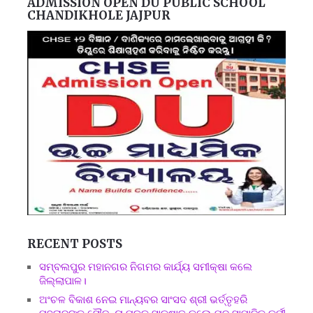
ADMISSION OPEN DU PUBLIC SCHOOL
CHANDIKHOLE JAJPUR
RECENT POSTS
ସମ୍ବଲପୁର ମହାନଗର ନିଗମର କାର୍ଯ୍ୟ ସମୀକ୍ଷା କଲେ
ଜିଲ୍ଲାପାଳ।
ଅଂଚଳ ବିକାଶ ନେଇ ମାନ୍ୟବର ସାଂସଦ ଶ୍ରୀ ଭର୍ତ୍ତୃହରି