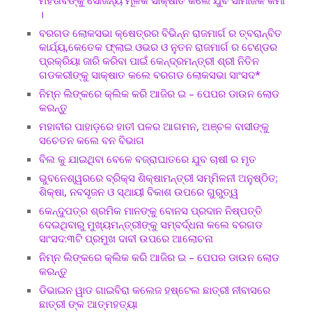
ମହତାବଙ୍କୁ ସୌଜନ୍ୟ ମୂଳକ ସାକ୍ଷାତ କଲେ ଯୁବ ସାମାଜିକ କର୍ମୀ
।
ବରଗଡ ଲୋକସଭା କ୍ଷେତ୍ରର ବିଭିନ୍ନ ରାଜମାର୍ଗ ର ତ୍ବରାନ୍ବିତ
କାର୍ଯ୍ୟ,କେତେକ ଫ୍ଲାଇ ଓଭର ଓ ନୁତନ ରାଜମାର୍ଗ ର ଟେଣ୍ଡର
ପ୍ରକ୍ରିୟା ଜାରି କରିବା ପାଇଁ କେନ୍ଦ୍ରମନ୍ତ୍ରୀ ଶ୍ରୀ ନିତିନ
ଗଡକରୀଙ୍କୁ ସାକ୍ଷାତ କଲେ ବରଗଡ ଲୋକସଭା ସାଂସଦ*
ନିମ୍ନ ଲିଙ୍କରେ କ୍ଲିକ କରି ଆଜିର ଇ – ପେପର ଡାଉନ ଲୋଡ
କରନ୍ତୁ
ମହାବୀର ପାହାଡ଼ରେ ହାତୀ ପଳର ଆଗମନ, ଅଞ୍ଚଳ ବାସୀଙ୍କୁ
ସଚେତନ କଲେ ବନ ବିଭାଗ
ବିଲ କୁ ଯାଇଥିବା ବେଳେ ବଜ୍ରାଘାତରେ ଯୁବ ଚାଷୀ ର ମୃତ
ଭୁବନେଶ୍ୱରରେ ବ୍ରିକ୍ସ ଶିକ୍ଷାମନ୍ତ୍ରୀ ସମ୍ମିଳନୀ ଅନୁଷ୍ଠିତ;
ଶିକ୍ଷା, ନବସୃଜନ ଓ ସ୍ଥାୟୀ ବିକାଶ ଉପରେ ଗୁରୁତ୍ୱ
କେନ୍ଦୁପତ୍ର ଶ୍ରମିକ ମାନଙ୍କୁ ବୋନସ ପ୍ରଦାନ ନିଷ୍ପତ୍ତି
ଦେଇଥିବାରୁ ମୁଖ୍ୟମନ୍ତ୍ରୀଙ୍କୁ ସମ୍ବର୍ଦ୍ଧନା କଲେ ବରଗଡ
ସାଂସଦ:୩ଟି ପ୍ରମୁଖ ଦାବୀ ଉପରେ ଆଲୋଚନା
ନିମ୍ନ ଲିଙ୍କରେ କ୍ଲିକ କରି ଆଜିର ଇ – ପେପର ଡାଉନ ଲୋଡ
କରନ୍ତୁ
ଡିଭାଇନ ୱାଡ ଗାଇବିରା କଲେଜ ହଷ୍ଟେଲ ଛାତ୍ରୀ ନୀବାସରେ
ଛାତ୍ରୀ ଙ୍କ ଆତ୍ମହତ୍ୟା