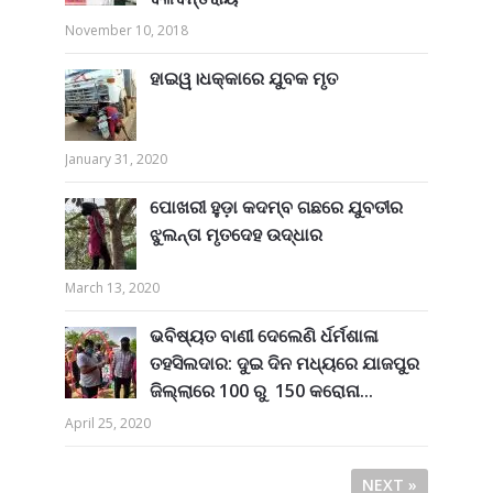
November 10, 2018
ହାଇୱ।ଧକ୍କାରେ ଯୁବକ ମୃତ
January 31, 2020
ପୋଖରୀ ହୁଡ଼ା କଦମ୍ବ ଗଛରେ ଯୁବତୀର
ଝୁଲନ୍ତା ମୃତଦେହ ଉଦ୍ଧାର
March 13, 2020
ଭବିଷ୍ୟତ ବାଣୀ ଦେଲେଣି ର୍ଧର୍ମଶାଳା
ତହସିଲଦାର: ଦୁଇ ଦିନ ମଧ୍ୟରେ ଯାଜପୁର
ଜିଲ୍ଲାରେ 100 ରୁ 150 କରୋନା...
April 25, 2020
NEXT »