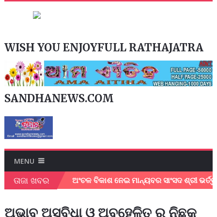
WISH YOU ENJOYFULL RATHAJATRA
SANDHANEWS.COM
MENU
ତାଜା ଖବର
ଜିଲ୍ଲାପାଳ।
ଅଂଚଳ ବିକାଶ ନେଇ ମାନ୍ୟବର ସାଂସଦ ଶ୍ରୀ ଭର୍ତ୍ତୃହରି
ଅଭାବ ଅସୁବିଧା ଓ ଅବହେଳିତ ର ନିଛକ