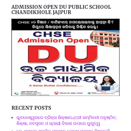
ADMISSION OPEN DU PUBLIC SCHOOL
CHANDIKHOLE JAJPUR
RECENT POSTS
ଭୁବନେଶ୍ୱରରେ ବ୍ରିକ୍ସ ଶିକ୍ଷାମନ୍ତ୍ରୀ ସମ୍ମିଳନୀ ଅନୁଷ୍ଠିତ;
ଶିକ୍ଷା, ନବସୃଜନ ଓ ସ୍ଥାୟୀ ବିକାଶ ଉପରେ ଗୁରୁତ୍ୱ
କେନ୍ଦୁପତ୍ର ଶ୍ରମିକ ମାନଙ୍କୁ ବୋନସ ପ୍ରଦାନ ନିଷ୍ପତ୍ତି