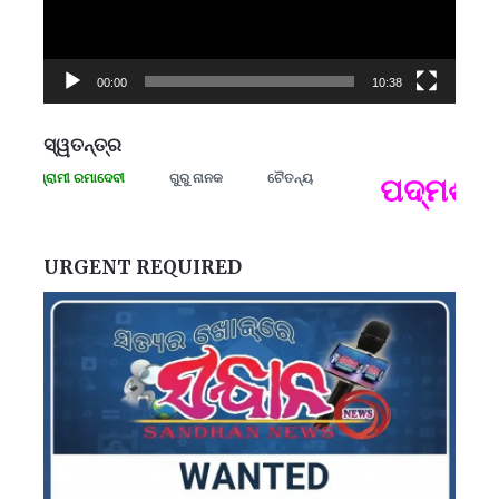
00:00
10:38
ସ୍ୱତନ୍ତ୍ର
 ସଂଗ୍ରାମୀ ରମାଦେବୀ
ଗୁରୁ ନାନକ
ଚୈତନ୍ୟ
ପଦ୍ମଶ୍ରୀ 
ପ
B
ପ
URGENT REQUIRED