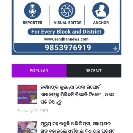
POPULAR
RECENT
ନବୀନଙ୍କ ଗୁଇନ୍ଦା ଦେଲା ରିପୋର୍ଟ
ଏମାନଙ୍କୁ ମିଳିବନି ବିଜେଡି ଟିକେଟ , ଥରେ
ପଢି ନିଅନ୍ତୁ
February 23, 2019
ମୃତ୍ୟୁ ସହ ଲଢୁଛି ଅଭିଲିପ୍ସା, ସହାୟତାର
ହାତ ବଢାଇଲେ ଧର୍ମଶାଳା ବିଧାୟକ ପ୍ରଣବ