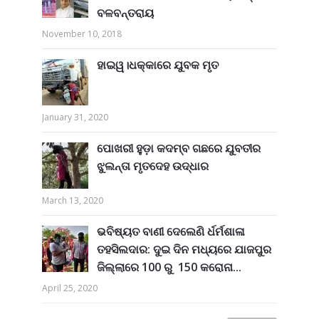
ବଳବନ୍ତରାୟ
November 10, 2018
ହାଇୱ।ଧକ୍କାରେ ଯୁବକ ମୃତ
January 31, 2020
ପୋଖରୀ ହୁଡ଼ା କଦମ୍ବ ଗଛରେ ଯୁବତୀର
ଝୁଲନ୍ତା ମୃତଦେହ ଉଦ୍ଧାର
March 13, 2020
ଭବିଷ୍ୟତ ବାଣୀ ଦେଲେଣି ର୍ଧର୍ମଶାଳା
ତହସିଲଦାର: ଦୁଇ ଦିନ ମଧ୍ୟରେ ଯାଜପୁର
ଜିଲ୍ଲାରେ 100 ରୁ 150 କରୋନା...
April 25, 2020