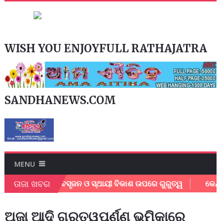
WISH YOU ENJOYFULL RATHAJATRA
SANDHANEWS.COM
MENU
ତାଜା ଖବର
୍ଠିତ; ଶିକ୍ଷା, ନବସୃଜନ ଓ ସ୍ଥାୟୀ ବିକାଶ ଉପରେ ଗୁରୁତ୍ୱ
କେନ୍ଦୁପତ
ଅଜା ଆଦି ଗୁରୁତ୍ୱପୂର୍ଣ୍ଣ ଭୂମିକାରେ