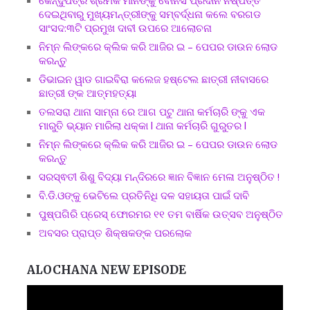
ଦେଇଥିବାରୁ ମୁଖ୍ୟମନ୍ତ୍ରୀଙ୍କୁ ସମ୍ବର୍ଦ୍ଧନା କଲେ ବରଗଡ
ସାଂସଦ:୩ଟି ପ୍ରମୁଖ ଦାବୀ ଉପରେ ଆଲୋଚନା
ନିମ୍ନ ଲିଙ୍କରେ କ୍ଲିକ କରି ଆଜିର ଇ – ପେପର ଡାଉନ ଲୋଡ
କରନ୍ତୁ
ଡିଭାଇନ ୱାଡ ଗାଇବିରା କଲେଜ ହଷ୍ଟେଲ ଛାତ୍ରୀ ନୀବାସରେ
ଛାତ୍ରୀ ଙ୍କ ଆତ୍ମହତ୍ୟା
ତଲସରା ଥାନା ସାମ୍ନା ରେ ଆଗ ପଟୁ ଥାନା କର୍ମଚାରି ଙ୍କୁ ଏକ
ମାରୁତି ଭ୍ୟାନ ମାରିଲା ଧକ୍କା l ଥାନା କର୍ମଚାରି ଗୁରୁତର l
ନିମ୍ନ ଲିଙ୍କରେ କ୍ଲିକ କରି ଆଜିର ଇ – ପେପର ଡାଉନ ଲୋଡ
କରନ୍ତୁ
ସରସ୍ଵତୀ ଶିଶୁ ବିଦ୍ୟା ମନ୍ଦିରରେ ଜ୍ଞାନ ବିଜ୍ଞାନ ମେଳା ଅନୁଷ୍ଠିତ !
ବି.ଡି.ଓଙ୍କୁ ଭେଟିଲେ ପ୍ରତିନିଧି ଦଳ ସହାୟତା ପାଇଁ ଦାବି
ପୁଷ୍ପଗିରି ପ୍ରେସ୍ ଫୋରମର ୧୧ ତମ ବାର୍ଷିକ ଉତ୍ସବ ଅନୁଷ୍ଠିତ
ଅବସର ପ୍ରାପ୍ତ ଶିକ୍ଷକଙ୍କ ପରଲୋକ
ALOCHANA NEW EPISODE
Video
Player