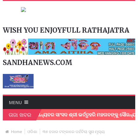
WISH YOU ENJOYFULL RATHAJATRA
SANDHANEWS.COM
MENU
ତାଜା ଖବର
ାଶ ନେଇ ମାନ୍ୟବର ସାଂସଦ ଶ୍ରୀ ଭର୍ତ୍ତୃହରି ମହତାବଙ୍କୁ ସୌଜନ୍ୟ ମୂଳକ ସା
Home
ଓଡିଶା
୩୫ ହଜାର ଟଙ୍କାରେ ପହଁଚିଲା ସୁନା ମୂଲ୍ୟ