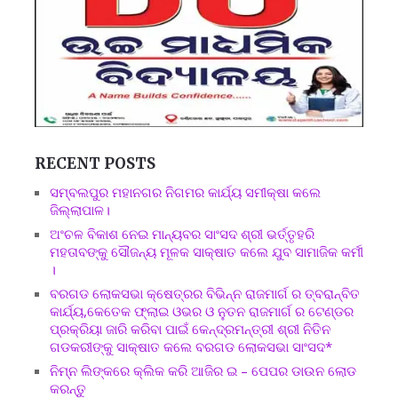
RECENT POSTS
ସମ୍ବଲପୁର ମହାନଗର ନିଗମର କାର୍ଯ୍ୟ ସମୀକ୍ଷା କଲେ
ଜିଲ୍ଲାପାଳ।
ଅଂଚଳ ବିକାଶ ନେଇ ମାନ୍ୟବର ସାଂସଦ ଶ୍ରୀ ଭର୍ତ୍ତୃହରି
ମହତାବଙ୍କୁ ସୌଜନ୍ୟ ମୂଳକ ସାକ୍ଷାତ କଲେ ଯୁବ ସାମାଜିକ କର୍ମୀ
।
ବରଗଡ ଲୋକସଭା କ୍ଷେତ୍ରର ବିଭିନ୍ନ ରାଜମାର୍ଗ ର ତ୍ବରାନ୍ବିତ
କାର୍ଯ୍ୟ,କେତେକ ଫ୍ଲାଇ ଓଭର ଓ ନୁତନ ରାଜମାର୍ଗ ର ଟେଣ୍ଡର
ପ୍ରକ୍ରିୟା ଜାରି କରିବା ପାଇଁ କେନ୍ଦ୍ରମନ୍ତ୍ରୀ ଶ୍ରୀ ନିତିନ
ଗଡକରୀଙ୍କୁ ସାକ୍ଷାତ କଲେ ବରଗଡ ଲୋକସଭା ସାଂସଦ*
ନିମ୍ନ ଲିଙ୍କରେ କ୍ଲିକ କରି ଆଜିର ଇ – ପେପର ଡାଉନ ଲୋଡ
କରନ୍ତୁ