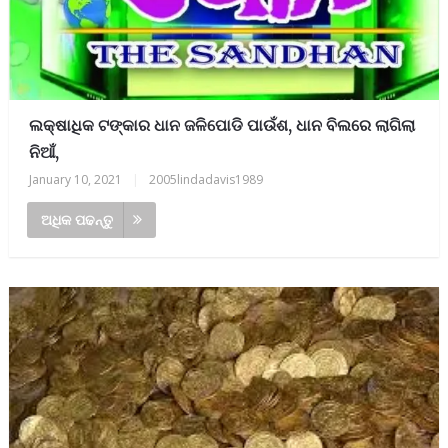
ଲକ୍ଷାଧିକ ଟଙ୍କାର ଧାନ ଜଳିପୋଡି ପାଉଁଶ, ଧାନ ବିଲରେ ଲାଗିଲା
ନିଆଁ,
January 10, 2021
|
2005lindadavis1989
ଅଧିକ ପଢନ୍ତୁ