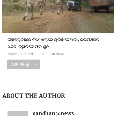
ରାହାଡପୁରହରେ ୧୪୪ ଧାରାରେ ଚାଲିଛି ବେଆଇନ୍ କଳାପଥରର
ଖନନ, ଚଢ଼ାଉରେ ଫଳ ଶୁନ
September 5, 2019
|
Sandhan News
ଅଧିକ ପଢନ୍ତୁ
ABOUT THE AUTHOR
sandhan@news