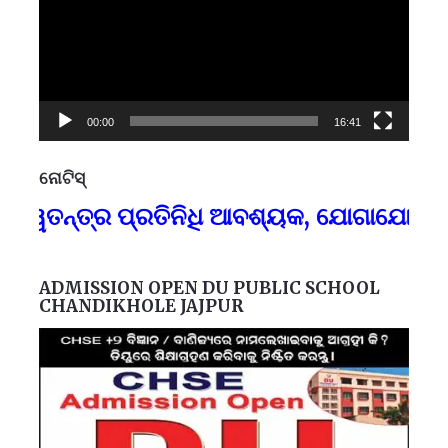
00:00
16:41
ନୋଟିସ୍
ପ୍
ନ୍ତ୍ର ପ୍ରତିନିଧି ଆବଶ୍ୟକ, ଯୋଗାଯୋଗ-୯୪୩୭
F
ADMISSION OPEN DU PUBLIC SCHOOL
CHANDIKHOLE JAJPUR