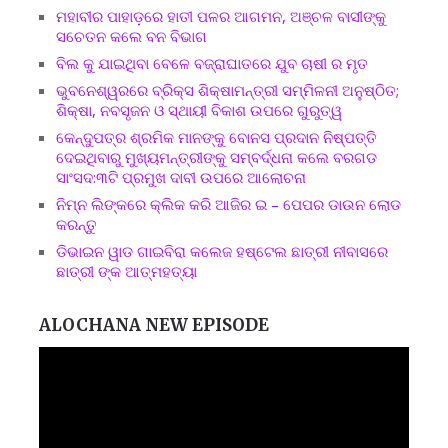
ମହାବୀର ପାହାଡ଼ରେ ହାତୀ ପଳର ଆଗମନ, ଅଞ୍ଚଳ ବାସୀଙ୍କୁ
ସଚେତନ କଲେ ବନ ବିଭାଗ
ବିଲ କୁ ଯାଇଥିବା ବେଳେ ବଜ୍ରାଘାତରେ ଯୁବ ଚାଷୀ ର ମୃତ
ଭୁବନେଶ୍ୱରରେ ବ୍ରିକ୍ସ ଶିକ୍ଷାମନ୍ତ୍ରୀ ସମ୍ମିଳନୀ ଅନୁଷ୍ଠିତ;
ଶିକ୍ଷା, ନବସୃଜନ ଓ ସ୍ଥାୟୀ ବିକାଶ ଉପରେ ଗୁରୁତ୍ୱ
କେନ୍ଦୁପତ୍ର ଶ୍ରମିକ ମାନଙ୍କୁ ବୋନସ ପ୍ରଦାନ ନିଷ୍ପତ୍ତି
ଦେଇଥିବାରୁ ମୁଖ୍ୟମନ୍ତ୍ରୀଙ୍କୁ ସମ୍ବର୍ଦ୍ଧନା କଲେ ବରଗଡ
ସାଂସଦ:୩ଟି ପ୍ରମୁଖ ଦାବୀ ଉପରେ ଆଲୋଚନା
ନିମ୍ନ ଲିଙ୍କରେ କ୍ଲିକ କରି ଆଜିର ଇ – ପେପର ଡାଉନ ଲୋଡ
କରନ୍ତୁ
ଡିଭାଇନ ୱାଡ ଗାଇବିରା କଲେଜ ହଷ୍ଟେଲ ଛାତ୍ରୀ ନୀବାସରେ
ଛାତ୍ରୀ ଙ୍କ ଆତ୍ମହତ୍ୟା
ALOCHANA NEW EPISODE
Video
Player