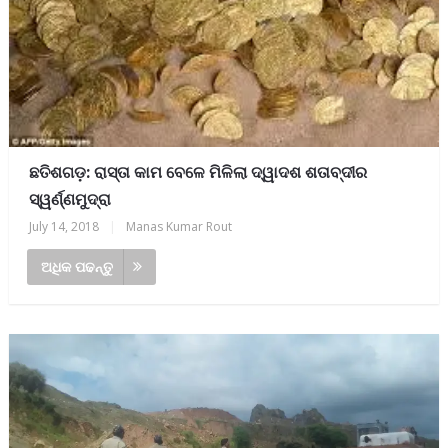
ଛତିଶଗଡ଼: ରାସ୍ତା କାମ ବେଳେ ମିଳିଲା ଦ୍ୱାଦଶ ଶତାବ୍ଦୀର
ସ୍ୱର୍ଣ୍ଣମୁଦ୍ରା
July 14, 2018
|
Manas Kumar Rout
ଅଧିକ ପଢନ୍ତୁ