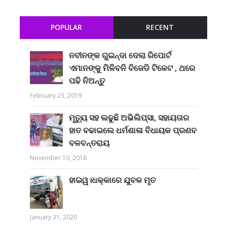
POPULAR
RECENT
ନବୀନଙ୍କ ଗୁଇନ୍ଦା ଦେଲା ରିପୋର୍ଟ
ଏମାନଙ୍କୁ ମିଳିବନି ବିଜେଡି ଟିକେଟ , ଥରେ
ପଢି ନିଅନ୍ତୁ
February 23, 2019
ମୃତ୍ୟୁ ସହ ଲଢୁଛି ଅଭିଲିପ୍ସା, ସହାୟତାର
ହାତ ବଢାଇଲେ ଧର୍ମଶାଳା ବିଧାୟକ ପ୍ରଣବ
ବଳବନ୍ତରାୟ
November 10, 2018
ହାଇୱ।ଧକ୍କାରେ ଯୁବକ ମୃତ
January 31, 2020