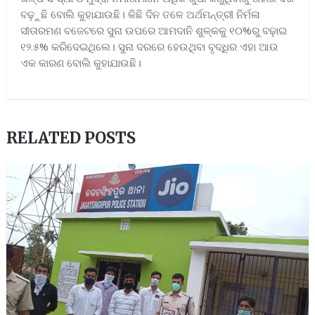
ବଢ଼ୁଛି ବୋଲି କୁହାଯାଉଛି। କିଛି ଦିନ ତଳେ ଅର୍ଥମନ୍ତ୍ରୀ ନିର୍ମଳା
ସୀତାରମଣ ବଜେଟରେ ସୁନା ଉପରେ ଆମଦାନି ଶୁଳ୍କକୁ ୧୦%ରୁ ବଢ଼ାଇ
୧୨.୫% କରିଦେଇଥିଲେ। ସୁନା ଦରରେ ହେଉଥିବା ବୃଦ୍ଧିର ଏହା ଆଉ
ଏକ କାରଣ ବୋଲି କୁହାଯାଉଛି।
RELATED POSTS