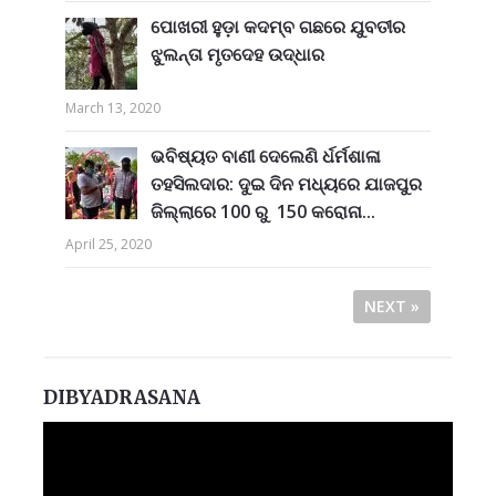
ପୋଖରୀ ହୁଡ଼ା କଦମ୍ବ ଗଛରେ ଯୁବତୀର
ଝୁଲନ୍ତା ମୃତଦେହ ଉଦ୍ଧାର
March 13, 2020
ଭବିଷ୍ୟତ ବାଣୀ ଦେଲେଣି ର୍ଧର୍ମଶାଳା
ତହସିଲଦାର: ଦୁଇ ଦିନ ମଧ୍ୟରେ ଯାଜପୁର
ଜିଲ୍ଲାରେ 100 ରୁ 150 କରୋନା...
April 25, 2020
NEXT »
DIBYADRASANA
Video
Player