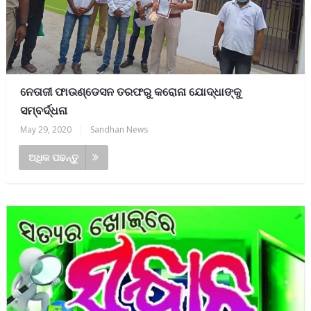
ନେତାଜୀ ଫାଉଣ୍ଡେସନ ତରଫରୁ କରୋନା ଯୋଦ୍ଧାଙ୍କୁ
ସମ୍ବର୍ଦ୍ଧନା
May 29, 2020
|
Sandhan News
ଅଧିକ ପଢନ୍ତୁ