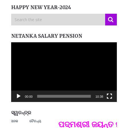
HAPPY NEW YEAR-2024
NETANKA SALARY PENSION
Video
Player
00:00
10:38
ସ୍ୱତନ୍ତ୍ର
ୁ ନାନକ
ଚୈତନ୍ୟ
ମନେ
ପଦ୍ମଶ୍ରୀ ଜୟନ୍ତ ମହାପା
ପ
B
ପ