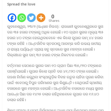
Spread the love
0
Shares
ଭୁବନେଶ୍ୱର, ୨୩/୭ (ସନ୍ଧାନ ନିଉଜ) : ରାଜଧାନୀ ଭୁବନେଶ୍ୱରରେ ସୁନା
ଦର ୩୫ ହଜାର ଟଙ୍କାରୁ ଅଧିକ ହୋଇଛି। ୧୦ ଗ୍ରାମ ସୁନାର ମୂଲ୍ୟ ୩୫
ହଜାର ୪୦ ଟଙ୍କା ହୋଇଥିବାବେଳେ ଏକ କିଲୋ ରୁପାର ଦାମ୍ ୪୪ ହଜାର
ଟଙ୍କା ରହିଛି । ଆନ୍ତର୍ଜାତିକ ସ୍ତରଠାରୁ ଆରମ୍ଭ କରି ଉଭୟ ଜାତୀୟ
ଓ ରାଜ୍ୟ ପର୍ଯ୍ୟନ୍ତ ପ୍ରାୟ ସବୁ ସ୍ତରରେ ସୁନା ମହଙ୍ଗା ହୋଇଛି।
ଦିଲ୍ଲୀରେ ସୁନା ଦାମ୍ ୩୬ ହଜାର ଟଙ୍କା ନିକଟତର ହୋଇଛି।
ବର୍ତ୍ତମାନ ସେଠାରେ ସୁନାର ଦାମ ୧୦ ଗ୍ରାମ ପିଛା ୩୫,୯୭୦ ଟଙ୍କାରେ
ପହଞ୍ଚିଯାଇଛି। ରୁପାର କିଲୋ ପ୍ରତି ଦର ୪୧,୯୬୦ ଟଙ୍କା ହୋଇଛି।
ଗହଣା ନିର୍ମାଣ କରୁଥିବା ସଂସ୍ଥାଗୁଡ଼ିକ ବିବାହ ଋତୁର ଚାହିଦା ପୂରଣ କରିବା
ପାଇଁ ଏବେଠାରୁ ବିପୁଳ ପରିମାଣର ସୁନା କିଣୁଛନ୍ତି। ସେଥିପାଇଁ ସ୍ଥାନୀୟ
ବଜାରରେ ସୁନା ମହଙ୍ଗା ହୋଇଛି। ଆନ୍ତର୍ଜାତିକ ବଜାରରେ ମଧ୍ୟ ସୁନାର
ଆଉନ୍ସ ପିଛା ଦର ୧୪୨୫ ଡଲାର ରହିଥିବାବେଳେ ରୁପାର ଦର ୧୬.୪୦
ଡଲାର ରହିଛି।
ଶିଳ୍ପ ସଂସ୍ଥା ଓ ମୁଦ୍ରା ନିର୍ମାତାମାନେ ଅଧିକ ରୁପା କିଣୁଥିବାରୁ ତାହାର ଦର