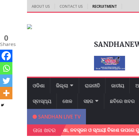
ABOUT US
CONTACT US
RECRUITMENT
0
SANDHANE
Shares
ଓଡିଶା
ଜିଲ୍ଲା
ରାଜନୀତି
ଜାତୀୟ
ଆ
ସ୍ବାସ୍ଥ୍ୟ
ଖେଳ
ସହର
ଛବିରେ ଖବର
SANDHAN LIVE TV
ତାଜା ଖବର
ସମ୍ମିଳନୀ ଅନୁଷ୍ଠିତ; ଶିକ୍ଷା, ନବସୃଜନ ଓ ସ୍ଥାୟୀ ବିକାଶ ଉପରେ ଗୁରୁତ୍ୱ