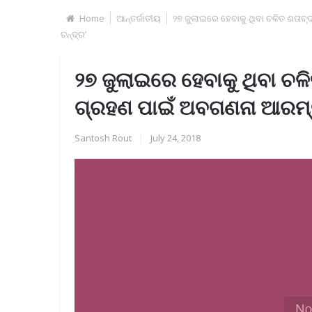
Home
ଆନ୍ତର୍ଜାତୀୟ
୨୭ ଜୁଲାଇରେ ହେବାକୁ ଥିବା ଚଳିତ ଶତାବ୍
ଚନ୍ଦ୍ର’
୨୭ ଜୁଲାଇରେ ହେବାକୁ ଥିବା ଚଳିତ
ଗ୍ରହଣ ପାଇଁ ଅବଗଣନା ଆରମ୍ଭ;
Santosh Rout
|
July 24, 2018