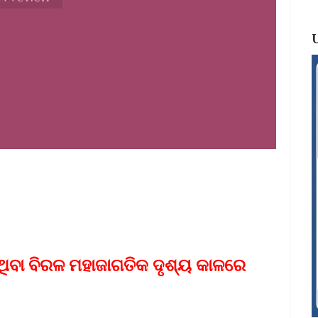
 ଥିବା ବିରଳ ମହାଜାଗତିକ ଦୃଶ୍ୟ କାଳରେ