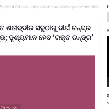
ଦୀର ସବୁଠାରୁ ଦୀର୍ଘ ଚନ୍ଦ୍ର ଗ୍ରହଣ ପାଇଁ ଅବଗଣନା ଆରମ୍ଭ; ଦୃଶ୍ୟମାନ ହେବ ‘ରକ୍ତ
 ଶତାବ୍ଦୀର ସବୁଠାରୁ ଦୀର୍ଘ ଚନ୍ଦ୍ର
 ଦୃଶ୍ୟମାନ ହେବ ‘ରକ୍ତ ଚନ୍ଦ୍ର’
V
P
ସ
ମନେ ପଡନ୍ତି: ସ୍ୱାଧୀନତା ସଂଗ୍ରାମୀ