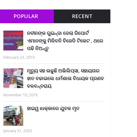
POPULAR
RECENT
ନବୀନଙ୍କ ଗୁଇନ୍ଦା ଦେଲା ରିପୋର୍ଟ
ଏମାନଙ୍କୁ ମିଳିବନି ବିଜେଡି ଟିକେଟ , ଥରେ
ପଢି ନିଅନ୍ତୁ
February 23, 2019
ମୃତ୍ୟୁ ସହ ଲଢୁଛି ଅଭିଲିପ୍ସା, ସହାୟତାର
ହାତ ବଢାଇଲେ ଧର୍ମଶାଳା ବିଧାୟକ ପ୍ରଣବ
ବଳବନ୍ତରାୟ
November 10, 2018
ହାଇୱ।ଧକ୍କାରେ ଯୁବକ ମୃତ
January 31, 2020