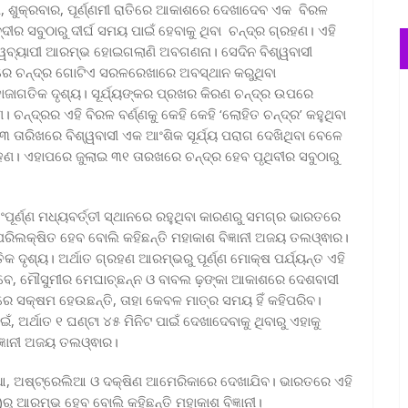
ଖ, ଶୁକ୍ରବାର, ପୂର୍ଣ୍ଣମୀ ରାତିରେ ଆକାଶରେ ଦେଖାଦେବ ଏକ ବିରଳ
ଦୀର ସବୁଠାରୁ ଦୀର୍ଘ ସମୟ ପାଇଁ ହେବାକୁ ଥିବା ଚନ୍ଦ୍ର ଗ୍ରହଣ। ଏହି
ଶ୍ୱବ୍ୟାପୀ ଆରମ୍ଭ ହୋଇଗଲାଣି ଅବଗଣନା। ସେଦିନ ବିଶ୍ୱବାସୀ
ମଝିରେ ଚନ୍ଦ୍ର ଗୋଟିଏ ସରଳରେଖାରେ ଅବସ୍ଥାନ କରୁଥିବା
ାଜାଗତିକ ଦୃଶ୍ୟ। ସୂର୍ଯ୍ୟଙ୍କର ପ୍ରଖର କିରଣ ଚନ୍ଦ୍ର ଉପରେ
ଚନ୍ଦ୍ରର ଏହି ବିରଳ ବର୍ଣ୍ଣକୁ କେହି କେହି ‘ଲୋହିତ ଚନ୍ଦ୍ର’ କହୁଥିବା
୧୩ ତାରିଖରେ ବିଶ୍ୱବାସୀ ଏକ ଆଂଶିକ ସୂର୍ଯ୍ୟ ପରାଗ ଦେଖିଥିବା ବେଳେ
୍ରହଣ। ଏହାପରେ ଜୁଲାଇ ୩୧ ତାରଖରେ ଚନ୍ଦ୍ର ହେବ ପୃଥିବୀର ସବୁଠାରୁ
ପୂର୍ଣ୍ଣ ମଧ୍ୟବର୍ତ୍ତୀ ସ୍ଥାନରେ ରହୁଥିବା କାରଣରୁ ସମଗ୍ର ଭାରତରେ
ପରିଲକ୍ଷିତ ହେବ ବୋଲି କହିଛନ୍ତି ମହାକାଶ ବିଜ୍ଞାନୀ ଅଜୟ ତଲଓ୍ଵାର।
ିକ ଦୃଶ୍ୟ। ଅର୍ଥାତ ଗ୍ରହଣ ଆରମ୍ଭରୁ ପୂର୍ଣ୍ଣ ମୋକ୍ଷ ପର୍ଯ୍ୟନ୍ତ ଏହି
 ତେବେ, ମୌସୁମୀର ମେଘାଚ୍ଛନ୍ନ ଓ ବାବଲ ଢ଼ଙ୍କା ଆକାଶରେ ଦେଶବାସୀ
େ ସକ୍ଷମ ହେଉଛନ୍ତି, ତାହା କେବଳ ମାତ୍ର ସମୟ ହିଁ କହିପରିବ।
 ଅର୍ଥାତ ୧ ଘଣ୍ଟା ୪୫ ମିନିଟ ପାଇଁ ଦେଖାଦେବାକୁ ଥିବାରୁ ଏହାକୁ
ଜ୍ଞାନୀ ଅଜୟ ତଲଓ୍ଵାର।
ିଆ, ଅଷ୍ଟ୍ରେଲିଆ ଓ ଦକ୍ଷିଣ ଆମେରିକାରେ ଦେଖାଯିବ। ଭାରତରେ ଏହି
ରୁ ଆରମ୍ଭ ହେବ ବୋଲି କହିଛନ୍ତି ମହାକାଶ ବିଜ୍ଞାନୀ।