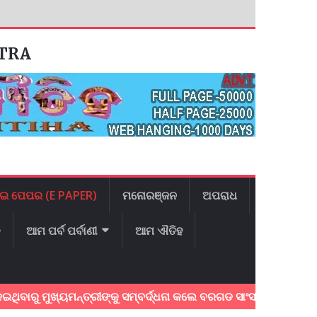
ATRA
ଇ ପେପର (E PAPER)
ମନୋରଞ୍ଜନ
ଅପରାଧ
ଳ
ଆମ ପର୍ବ ପର୍ବାଣୀ
ଆମ ଐତିହ
ୁ ମୁଖ୍ୟମନ୍ତ୍ରୀଙ୍କୁ ସମ୍ବର୍ଦ୍ଧନା କଲେ ବରଗଡ ସାଂସଦ:୩ଟି ପ୍ରମୁଖ ଦା