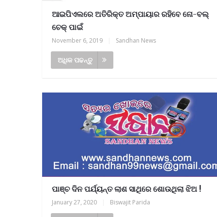
ଆଇପିଏଲରେ ଅତିରିକ୍ତ ଅମ୍ପାୟାର ରହିବେ ନୋ-ବଲ୍‌
ଚେକ୍‌ ପାଇଁ
November 6, 2019
|
Sandhan News
ଅଧିକ ପଢନ୍ତୁ
ପାଞ୍ଚ ଦିନ ପର୍ଯ୍ୟନ୍ତ ଲାଶ ସାଥିରେ ଶୋଉଥିଲା ଝିଅ !
January 27, 2020
|
Biswajit Parida