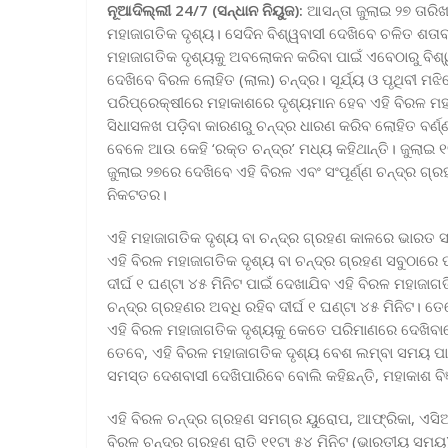
ନୂଆଦିଲ୍ଲୀ 24/7 (ସନ୍ଧାନ ନିୟୁଜ):
ଆସନ୍ତା ଜୁଲାଇ ୨୭ ତାରି
ମହାଜାଗତିକ ଦୃଶ୍ୟ। ସେଦିନ ବିଶ୍ୱବାସୀ ଦେଖିବେ ଚଳିତ ଶତାବ୍
ମହାଜାଗତିକ ଦୃଶ୍ୟକୁ ଅବଲୋକନ କରିବା ପାଇଁ ଏବେଠାରୁ ବି
ଦେଖିବେ ବିରଳ ଲୋହିତ (ଲାଲ) ଚନ୍ଦ୍ର। ସୂର୍ଯ୍ୟ ଓ ପୃଥିବୀ 
ପରିପ୍ରେକ୍ଷୀରେ ମହାକାଶରେ ଦୃଶ୍ୟମାନ ହେବ ଏହି ବିରଳ ମହ
ସିଧାସଳଖ ପଡ଼ିବା କାରଣରୁ ଚନ୍ଦ୍ର ଧାରଣ କରିବ ଲୋହିତ ବର୍ଣ୍ଣ। 
ବେଳେ ଆଉ କେହି ‘ରକ୍ତ ଚନ୍ଦ୍ର’ ମଧ୍ୟ କହିଥାନ୍ତି। ଜୁଲାଇ 
ଜୁଲାଇ ୨୭ରେ ଦେଖିବେ ଏହି ବିରଳ ଏବଂ ସଂପୂର୍ଣ୍ଣ ଚନ୍ଦ୍ର ଗ
ନିକଟତର।
ଏହି ମହାଜାଗତିକ ଦୃଶ୍ୟ ବା ଚନ୍ଦ୍ର ଗ୍ରହଣ କାଳରେ ଭାରତ ସଂ
ଏହି ବିରଳ ମହାଜାଗତିକ ଦୃଶ୍ୟ ବା ଚନ୍ଦ୍ର ଗ୍ରହଣ ସବୁଠାରେ 
ଦୀର୍ଘ ୧ ଘଣ୍ଟା ୪୫ ମିନିଟ ପାଇଁ ଦେଖାଯିବ ଏହି ବିରଳ ମହାଜାଗତ
ଚନ୍ଦ୍ର ଗ୍ରହଣର ଅବଧି ରହିବ ଦୀର୍ଘ ୧ ଘଣ୍ଟା ୪୫ ମିନିଟ।
ଏହି ବିରଳ ମହାଜାଗତିକ ଦୃଶ୍ୟକୁ କେତେ ପରିମାଣରେ ଦେଖିବାର
ତେବେ, ଏହି ବିରଳ ମହାଜାଗତିକ ଦୃଶ୍ୟ ବେଶ ଲମ୍ବା ସମୟ ପାଇଁ,
ସମସ୍ତ ଦେଶବାସୀ ଦେଖିପାରିବେ ବୋଲି କହିଛନ୍ତି, ମହାକାଶ ବି
ଏହି ବିରଳ ଚନ୍ଦ୍ର ଗ୍ରହଣ ସମଗ୍ର ୟୁରୋପ, ଆଫ୍ରିକା, ଏସ
ବିରଳ ଚନ୍ଦ୍ର ଗ୍ରହଣ ରାତି ୧୧ଟା ୫୪ ମିନିଟ (ଭାରତୀୟ ସମୟ)