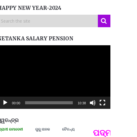
HAPPY NEW YEAR-2024
NETANKA SALARY PENSION
ideo
layer
00:00
10:38
୍ୱତନ୍ତ୍ର
 ରମାଦେବୀ
ଗୁରୁ ନାନକ
ଚୈତନ୍ୟ
ପଦ୍ମଶ୍ରୀ ଜୟନ
ପ୍ରତ୍
Budd
ପରାଧୀ