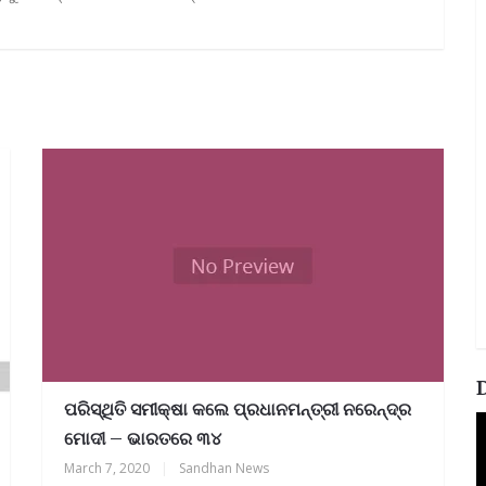
ପରିସ୍ଥିତି ସମୀକ୍ଷା କଲେ ପ୍ରଧାନମନ୍ତ୍ରୀ ନରେନ୍ଦ୍ର
V
ମୋଦୀ – ଭାରତରେ ୩୪
P
March 7, 2020
|
Sandhan News