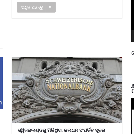
ଅଧିକ ପଢନ୍ତୁ
ନ
ସ୍ୱିଜରଲାଣ୍ଡରୁ ମିଳିଥିବା କଳାଧନ ସଂପର୍କିତ ସୂଚନା