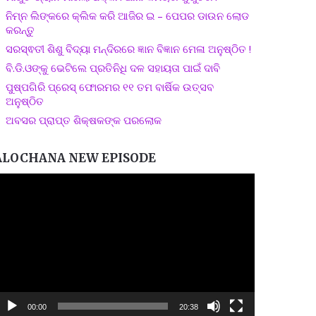
ନିମ୍ନ ଲିଙ୍କରେ କ୍ଲିକ କରି ଆଜିର ଇ – ପେପର ଡାଉନ ଲୋଡ
କରନ୍ତୁ
ସରସ୍ଵତୀ ଶିଶୁ ବିଦ୍ୟା ମନ୍ଦିରରେ ଜ୍ଞାନ ବିଜ୍ଞାନ ମେଳା ଅନୁଷ୍ଠିତ !
ବି.ଡି.ଓଙ୍କୁ ଭେଟିଲେ ପ୍ରତିନିଧି ଦଳ ସହାୟତା ପାଇଁ ଦାବି
ପୁଷ୍ପଗିରି ପ୍ରେସ୍ ଫୋରମର ୧୧ ତମ ବାର୍ଷିକ ଉତ୍ସବ
ଅନୁଷ୍ଠିତ
ଅବସର ପ୍ରାପ୍ତ ଶିକ୍ଷକଙ୍କ ପରଲୋକ
ALOCHANA NEW EPISODE
ideo
layer
00:00
20:38