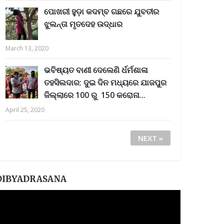
ପୋଖରୀ ହୁଡ଼ା କଦମ୍ବ ଗଛରେ ଯୁବତୀର
ଝୁଲନ୍ତା ମୃତଦେହ ଉଦ୍ଧାର
March 13, 2020
ଭବିଷ୍ୟତ ବାଣୀ ଦେଲେଣି ର୍ଧର୍ମଶାଳା
ତହସିଲଦାର: ଦୁଇ ଦିନ ମଧ୍ୟରେ ଯାଜପୁର
ଜିଲ୍ଲାରେ 100 ରୁ 150 କରୋନା...
April 25, 2020
NEXT »
DIBYADRASANA
ideo
layer