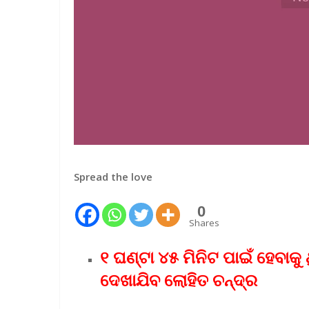
Spread the love
0
Shares
୧ ଘଣ୍ଟା ୪୫ ମିନିଟ ପାଇଁ ହେବାକୁ
ଦେଖାଯିବ ଲୋହିତ ଚନ୍ଦ୍ର