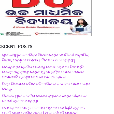
RECENT POSTS
ଭୁବନେଶ୍ୱରରେ ବ୍ରିକ୍ସ ଶିକ୍ଷାମନ୍ତ୍ରୀ ସମ୍ମିଳନୀ ଅନୁଷ୍ଠିତ;
ଶିକ୍ଷା, ନବସୃଜନ ଓ ସ୍ଥାୟୀ ବିକାଶ ଉପରେ ଗୁରୁତ୍ୱ
କେନ୍ଦୁପତ୍ର ଶ୍ରମିକ ମାନଙ୍କୁ ବୋନସ ପ୍ରଦାନ ନିଷ୍ପତ୍ତି
ଦେଇଥିବାରୁ ମୁଖ୍ୟମନ୍ତ୍ରୀଙ୍କୁ ସମ୍ବର୍ଦ୍ଧନା କଲେ ବରଗଡ
ସାଂସଦ:୩ଟି ପ୍ରମୁଖ ଦାବୀ ଉପରେ ଆଲୋଚନା
ନିମ୍ନ ଲିଙ୍କରେ କ୍ଲିକ କରି ଆଜିର ଇ – ପେପର ଡାଉନ ଲୋଡ
କରନ୍ତୁ
ଡିଭାଇନ ୱାଡ ଗାଇବିରା କଲେଜ ହଷ୍ଟେଲ ଛାତ୍ରୀ ନୀବାସରେ
ଛାତ୍ରୀ ଙ୍କ ଆତ୍ମହତ୍ୟା
ତଲସରା ଥାନା ସାମ୍ନା ରେ ଆଗ ପଟୁ ଥାନା କର୍ମଚାରି ଙ୍କୁ ଏକ
ମାରୁତି ଭ୍ୟାନ ମାରିଲା ଧକ୍କା l ଥାନା କର୍ମଚାରି ଗୁରୁତର l