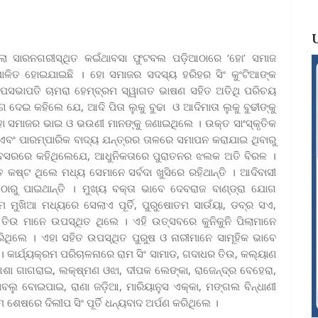
େଲା ସାରନଗରୀସ୍ଥିତ କଇଁଥାବସା ଫୁଟବଲ ପଡ଼ିଆଠାରେ ‘ହୋ’ ସମାଜ
ପାଳିତ ହୋଇଯାଇଛି । ହୋ ସମାଜର ସଦସ୍ୟ ହରିହର ସିଂ କୁଂଟିଆଙ୍କ
ସଭାପତି ଚାମରା ହେମ୍ବ୍ରମ ସ୍ୱାଗତ ଭାଷଣ ସହିତ ଅତିଥି ପରିଚୟ
ୋଗ ଦେଇ କହିଲେ ଯେ, ଆଦି ପିତା ଲୁକୁ ବୁଢା ଓ ଆଦିମାତା ଲୁକୁ ବୁଢୀଙ୍କୁ
ହୋ ସମାଜର ଭାଇ ଓ ଭଉଣୀ ମାନଙ୍କୁ ଜଣାଇଥିଲେ । ଉକ୍ତ ସାଂସ୍କୃତିକ
ଷା ଏବଂ ପାରମ୍ପାରିକ ବାଦ୍ୟ ଯନ୍ତ୍ରର ତାଳରେ ସମାପନ କରାଯାଇ ଥିବାରୁ
 ଅବସରରେ କହିଥିଲେଯେ, ଆଧୁନିକତାରେ ପୁରାତନର ଝଲକ ଅତି ବିରଳ ।
କଷ୍ଟ ଥିଲେ ମଧ୍ୟ ସେମାନେ ସର୍ବଦା ଖୁସିରେ ରହିଥାନ୍ତି । ଆଦିବାସୀ
 ଠାରୁ ପାଇଥାନ୍ତି । ମୁଖ୍ୟ ବକ୍ତା ଭାବେ ଦେବରାଜ ବାଣ୍ଡ୍ରା ଯୋଗ
ମୁଖିଆ ମଧ୍ୟରେ ସେଲାଏ ପୂର୍ତି, ପୁରୁଷୋତମ ସାଉଁୟା, ଡବ୍ର ସଏ,
 ତିଉ ମାନେ ଉପସ୍ଥିତ ଥିଲେ । ଏହି ଉତ୍ସବରେ କୁନିକୁନି ପିଲାମାନେ
ଥିଲେ । ଏହା ସହିତ ଉପସ୍ଥିତ ପୁରୁଷ ଓ ନାରୀମାନେ ସାମୂହିକ ଭାବେ
ାର୍ଯ୍ୟକ୍ରମ ପରିଚାଳନାରେ ରାମ ସିଂ ସାମାଡ, ଗଦାଧର ତିଉ, କଲ୍ୟାଣ
ଆଶା ଗାଗରାଇ, ଲକ୍ଷ୍ମଣ ଓଝା, ଦୀପକ ଲେଙ୍କା, ରାଜେନ୍ଦ୍ର ବେହେରା,
, ବାବଲୁ ବୋଇପାଇ, ରାଣା ଜଡ଼ିଆ, ମାରିୟାନୁସ ଏକ୍କା, ମଙ୍ଗଲ ବିନ୍ଧାଣୀ
େଷରେ ଦିଲୀପ ସିଂ ପୂର୍ତି ଧନ୍ୟବାଦ ଅର୍ପଣ କରିଥିଲେ ।