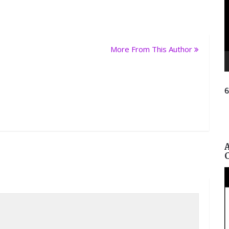
More From This Author
ନ
ପ୍ର