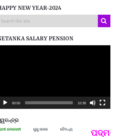
HAPPY NEW YEAR-2024
NETANKA SALARY PENSION
ideo
layer
00:00
10:38
୍ୱତନ୍ତ୍ର
ମାଦେବୀ
ଗୁରୁ ନାନକ
ଚୈତନ୍ୟ
ପଦ୍ମଶ୍ରୀ ଜୟନ୍ତ
ପ୍ରତ୍
Budd
ପରାଧୀ