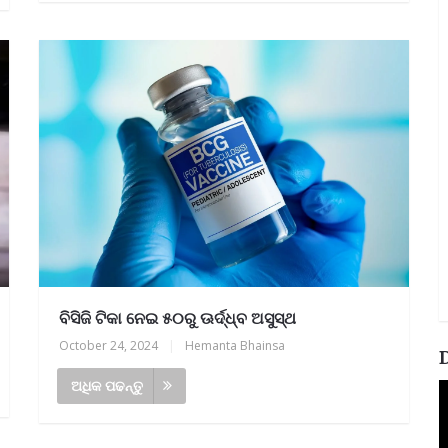
ବିସିଜି ଟିକା ନେଇ ୫୦ରୁ ଊର୍ଦ୍ଧ୍ବ ଅସୁସ୍ଥ
October 24, 2024
|
Hemanta Bhainsa
ଅଧିକ ପଢନ୍ତୁ
V
P