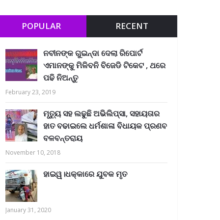
POPULAR
RECENT
ନବୀନଙ୍କ ଗୁଇନ୍ଦା ଦେଲା ରିପୋର୍ଟ
ଏମାନଙ୍କୁ ମିଳିବନି ବିଜେଡି ଟିକେଟ , ଥରେ
ପଢି ନିଅନ୍ତୁ
February 23, 2019
ମୃତ୍ୟୁ ସହ ଲଢୁଛି ଅଭିଲିପ୍ସା, ସହାୟତାର
ହାତ ବଢାଇଲେ ଧର୍ମଶାଳା ବିଧାୟକ ପ୍ରଣବ
ବଳବନ୍ତରାୟ
November 10, 2018
ହାଇୱ।ଧକ୍କାରେ ଯୁବକ ମୃତ
January 31, 2020