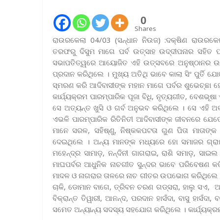
0
Shares
ରାଉରକେଲା 04/03 (ସନ୍ଧାନ ନିଉଜ) :ଦକ୍ଷିଣ ରାଉରକ
ତରଫରୁ ଦିସୁମ ମାଗେ ପର୍ବ ଉତ୍ସାହ ଉଦ୍ଦୀପନାର ସହିତ 
ସଭାପତିତ୍ୱରେ ଆୟୋଜିତ ଏହି ଉତ୍ସବରେ ଅନୁଷ୍ଠାନର ଉପ
ପ୍ରଦାନ କରିଥିଲେ । ମୁଖ୍ୟ ଅତିଥି ଭାବେ କାଲା ସିଂ ପୁର୍ତି ଯ
ସ୍ମରଣ କରି ଆଦିବାସୀଙ୍କ ମହାନ ମାଗେ ପର୍ବର ଶୁଭେଚ୍ଛା 
କାର୍ଯ୍ୟକ୍ରମ ପାରମ୍ପାରିକ ପୂଜା ବିଧି, ନୃତ୍ୟଗୀତ, ବେଶଭୂ
ସେ ଅତ୍ୟନ୍ତ ଖୁସି ଓ ଗର୍ବ ଅନୁଭବ କରିଥିଲେ । ସେ ଏହି
ଏଭଳି ପାରମ୍ପାରିକ ରିତିନିତୀ ଆଦିବାସୀଙ୍କ ଜୀବନରେ ଯେତେ 
ମାନେ ସରଳ, ସହିଷ୍ଣୁ, ନିଷ୍କକପଟତା ଗୁଣ ପିତା ମାତାଙ୍କ
ଦେଇଥିଲେ । ଅନ୍ୟ ମାନଙ୍କ ମଧ୍ୟରେ ହୋ ସମାଜର ଗ୍ରାମ 
ମହେନ୍ଦ୍ର ସାମାଡ଼, ନନ୍ଦିନୀ ଗାଗରାଇ, ରାଶି ସମାଡ଼, ସାଇଲ
ମାଘପର୍ବର ଆଧୁନିକ ନାଚଗୀତ ସୁନ୍ଦର ଭାବେ ପରିବେଷଣ କରି
ମାଦଳ ଓ ନାଗରାର ତାଳରେ ନାଚ ଗୀତର ଉପଭୋଗ କରିଥିଲେ । କ
ଚାକି, ଡୋମାନ ବାଗେ, ତ୍ରିବନ ଚରଣ ଗଡ୍‌ସରା, ହାଲୁ ସଏ, 
ବିକ୍ରାନ୍ତ ତିୱାରୀ, ଆନନ୍ଦ, ପରଦାନ ହାସଁଦା, ବାସୁ ହାସଁଦା
ସମେତ ଅନ୍ୟାନ୍ୟ ସଦସ୍ୟ ସହଯୋଗ କରିଥିଲେ । କାର୍ଯ୍ୟକ୍ରମ ଶ