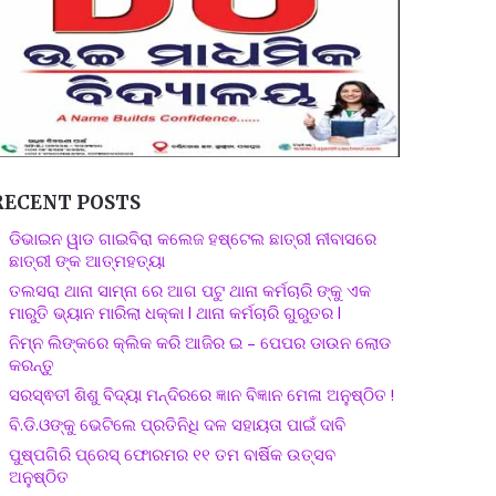
RECENT POSTS
ଡିଭାଇନ ୱାଡ ଗାଇବିରା କଲେଜ ହଷ୍ଟେଲ ଛାତ୍ରୀ ନୀବାସରେ
ଛାତ୍ରୀ ଙ୍କ ଆତ୍ମହତ୍ୟା
ତଲସରା ଥାନା ସାମ୍ନା ରେ ଆଗ ପଟୁ ଥାନା କର୍ମଚାରି ଙ୍କୁ ଏକ
ମାରୁତି ଭ୍ୟାନ ମାରିଲା ଧକ୍କା l ଥାନା କର୍ମଚାରି ଗୁରୁତର l
ନିମ୍ନ ଲିଙ୍କରେ କ୍ଲିକ କରି ଆଜିର ଇ – ପେପର ଡାଉନ ଲୋଡ
କରନ୍ତୁ
ସରସ୍ଵତୀ ଶିଶୁ ବିଦ୍ୟା ମନ୍ଦିରରେ ଜ୍ଞାନ ବିଜ୍ଞାନ ମେଳା ଅନୁଷ୍ଠିତ !
ବି.ଡି.ଓଙ୍କୁ ଭେଟିଲେ ପ୍ରତିନିଧି ଦଳ ସହାୟତା ପାଇଁ ଦାବି
ପୁଷ୍ପଗିରି ପ୍ରେସ୍ ଫୋରମର ୧୧ ତମ ବାର୍ଷିକ ଉତ୍ସବ
ଅନୁଷ୍ଠିତ