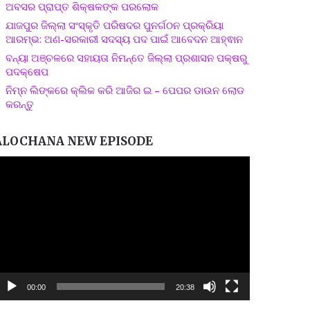
ଅବସର ପ୍ରାପ୍ତ ଶିକ୍ଷକଙ୍କ ପରଲୋକ
ଯାଜପୁର ଜିଲ୍ଲା ସଂସ୍କୃତି ପରିଷଦର ପୁନର୍ଗଠନ ପ୍ରକ୍ରିୟା
ଆରମ୍ଭ: ଅଣ-ସରକାରୀ ସଦସ୍ୟ ପଦ ପାଇଁ ଆବେଦନ ଆହ୍ଵାନ
ବନ୍ୟା ଅଞ୍ଚଳରେ ସହାୟତା ନିମନ୍ତେ ଜିଲ୍ଲା ପ୍ରଶାସନ ପକ୍ଷରୁ
ପଦକ୍ଷେପ
ନିମ୍ନ ଲିଙ୍କରେ କ୍ଲିକ କରି ଆଜିର ଇ – ପେପର ଡାଉନ ଲୋଡ
କରନ୍ତୁ
ALOCHANA NEW EPISODE
ideo
layer
00:00
20:38