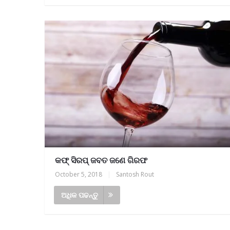
କଫ୍‌ ସିରପ୍ ‌ଜବତ ଜଣେ ଗିରଫ
October 5, 2018
|
Santosh Rout
ଅଧିକ ପଢନ୍ତୁ