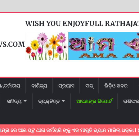
WISH YOU ENJOYFULL RATHAJ
WS.COM
ନ୍ତର୍ଜାତୀୟ
ବାଣିଜ୍ୟ
ପ୍ରୟାସ
ସୀଡ୍
ଭିଡ଼ିଓ ଖବର
ସାହିତ୍ୟ
ବ୍ୟକ୍ତିତ୍ବ
ଆପଣଙ୍କ ରିପୋର୍ଟ
ରାଶିଫ
ଗ ପଟୁ ଥାନା କର୍ମଚାରି ଙ୍କୁ ଏକ ମାରୁତି ଭ୍ୟାନ ମାରିଲା ଧକ୍କା l ଥାନା କର୍ମଚ