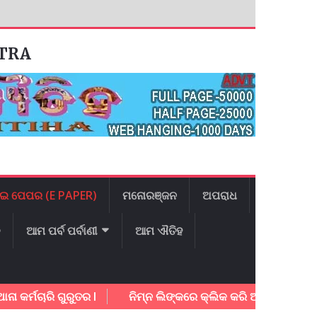
ATRA
ଇ ପେପର (E PAPER)
ମନୋରଞ୍ଜନ
ଅପରାଧ
ଳ
ଆମ ପର୍ବ ପର୍ବାଣୀ
ଆମ ଐତିହ
ାରି ଗୁରୁତର l
ନିମ୍ନ ଲିଙ୍କରେ କ୍ଲିକ କରି ଆଜିର ଇ – ପେପର ଡାଉ