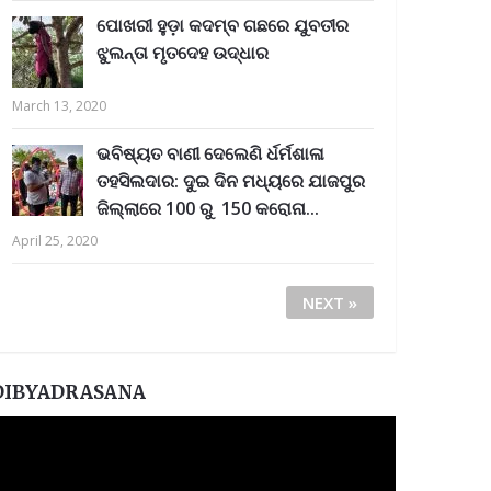
ପୋଖରୀ ହୁଡ଼ା କଦମ୍ବ ଗଛରେ ଯୁବତୀର
ଝୁଲନ୍ତା ମୃତଦେହ ଉଦ୍ଧାର
March 13, 2020
ଭବିଷ୍ୟତ ବାଣୀ ଦେଲେଣି ର୍ଧର୍ମଶାଳା
ତହସିଲଦାର: ଦୁଇ ଦିନ ମଧ୍ୟରେ ଯାଜପୁର
ଜିଲ୍ଲାରେ 100 ରୁ 150 କରୋନା...
April 25, 2020
NEXT »
DIBYADRASANA
ideo
layer