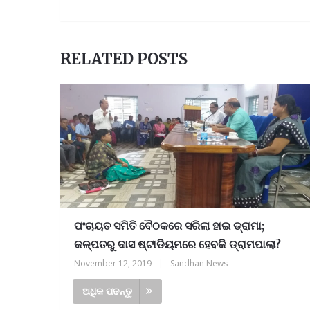
RELATED POSTS
ପଂଚାୟତ ସମିତି ବୈଠକରେ ସରିଲା ହାଇ ଡ୍ରାମା;
କଳ୍ପତରୁ ଦାସ ଷ୍ଟାଡିୟମରେ ହେବକି ଡ୍ରାମପାଲା?
November 12, 2019
|
Sandhan News
ଅଧିକ ପଢନ୍ତୁ