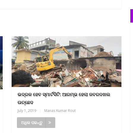
ଭଦ୍ରକ ହେବ ସ୍ମାର୍ଟସିଟି: ଆରମ୍ଭ ହେଲା ଜବରଦଖଲ
ଉଚ୍ଛେଦ
July 1, 2019
|
Manas Kumar Rout
ଅଧିକ ପଢନ୍ତୁ