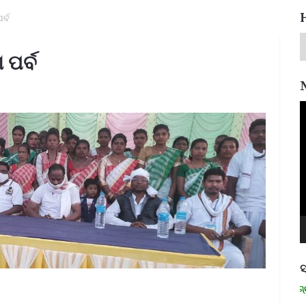
ର୍ବ
 ପର୍ବ
V
P
ସ
ମନେ ପଡନ୍ତି: ସ୍ୱାଧୀନତା ସଂଗ୍ରାମୀ ର