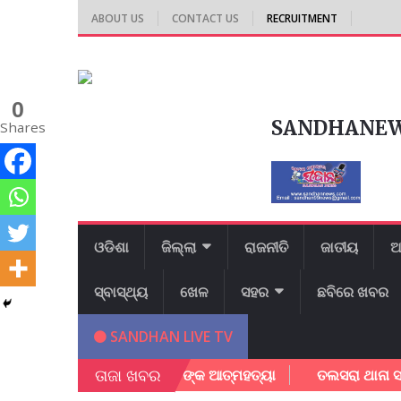
ABOUT US
CONTACT US
RECRUITMENT
0
SANDHANE
Shares
ଓଡିଶା
ଜିଲ୍ଲା
ରାଜନୀତି
ଜାତୀୟ
ଆ
ସ୍ବାସ୍ଥ୍ୟ
ଖେଳ
ସହର
ଛବିରେ ଖବର
SANDHAN LIVE TV
ତାଜା ଖବର
ତ୍ରୀ ନୀବାସରେ ଛାତ୍ରୀ ଙ୍କ ଆତ୍ମହତ୍ୟା
ତଲସରା ଥାନା ସାମ୍ନା ରେ ଆ