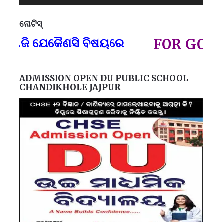
ନୋଟିସ୍
ପ୍
ି ଯେକୈଣସି ବିଷୟରେ
FOR GOVT AND
ADMISSION OPEN DU PUBLIC SCHOOL
CHANDIKHOLE JAJPUR