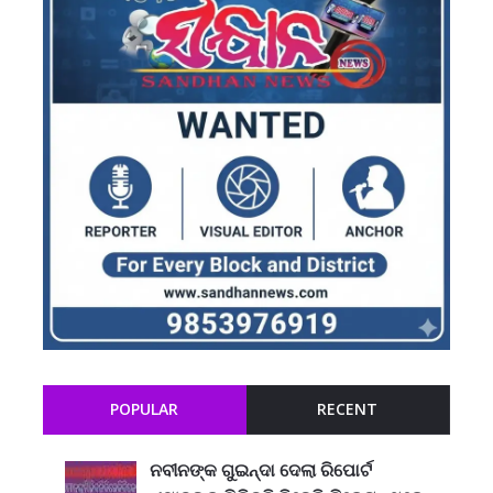
POPULAR
RECENT
ନବୀନଙ୍କ ଗୁଇନ୍ଦା ଦେଲା ରିପୋର୍ଟ