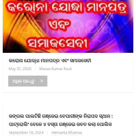
କରୋନା ଯୋଦ୍ଧା ମାନପତ୍ର ଏବଂ ସମାଜସେବୀ
May 31, 2020
|
Manas Kumar Rout
ଅଧିକ ପଢନ୍ତୁ
ଜଙ୍ଗଲ ପାଲଟିଛି ଗଞ୍ଜେଇ ବେପାରୀଙ୍କ ନିରାପଦ ସ୍ଥାନ :
ପାଟ୍ରୋଲିଂ ବେଳେ ୪ ବସ୍ତା ଗଞ୍ଜେଇ ଜବତ କଲା ପୋଲିସ
September 18, 2024
|
Hemanta Bhainsa