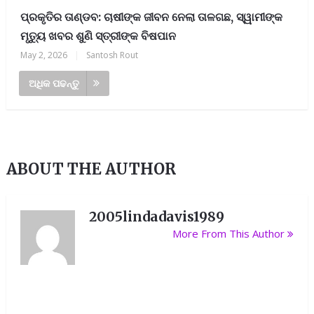
ପ୍ରକୃତିର ତାଣ୍ଡବ: ଚାଷୀଙ୍କ ଜୀବନ ନେଲା ତାଳଗଛ, ସ୍ୱାମୀଙ୍କ
ମୃତ୍ୟୁ ଖବର ଶୁଣି ସ୍ତ୍ରୀଙ୍କ ବିଷପାନ
May 2, 2026
|
Santosh Rout
ଅଧିକ ପଢନ୍ତୁ
ABOUT THE AUTHOR
2005lindadavis1989
More From This Author