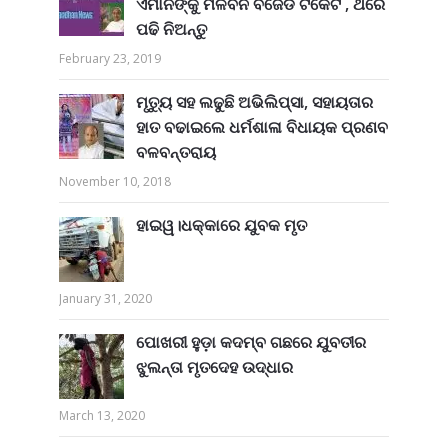
ଏମାନଙ୍କୁ ମିଳିବନି ବିଜେଡି ଟିକେଟ , ଥରେ
ପଢି ନିଅନ୍ତୁ
February 23, 2019
ମୃତ୍ୟୁ ସହ ଲଢୁଛି ଅଭିଲିପ୍ସା, ସହାୟତାର
ହାତ ବଢାଇଲେ ଧର୍ମଶାଳା ବିଧାୟକ ପ୍ରଣବ
ବଳବନ୍ତରାୟ
November 10, 2018
ହାଇୱ।ଧକ୍କାରେ ଯୁବକ ମୃତ
January 31, 2020
ପୋଖରୀ ହୁଡ଼ା କଦମ୍ବ ଗଛରେ ଯୁବତୀର
ଝୁଲନ୍ତା ମୃତଦେହ ଉଦ୍ଧାର
March 13, 2020