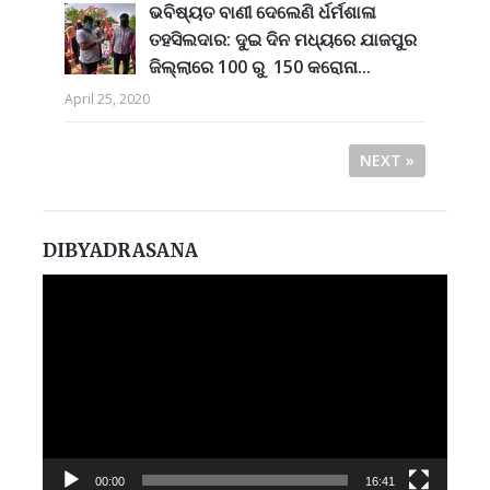
ଭବିଷ୍ୟତ ବାଣୀ ଦେଲେଣି ର୍ଧର୍ମଶାଳା
ତହସିଲଦାର: ଦୁଇ ଦିନ ମଧ୍ୟରେ ଯାଜପୁର
ଜିଲ୍ଲାରେ 100 ରୁ 150 କରୋନା...
April 25, 2020
NEXT »
DIBYADRASANA
Video
Player
00:00
16:41