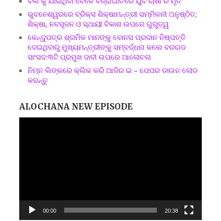
ବିଲ କୁ ଯାଇଥିବା ବେଳେ ବଜ୍ରାଘାତରେ ଯୁବ ଚାଷୀ ର ମୃତ
ଭୁବନେଶ୍ୱରରେ ବ୍ରିକ୍ସ ଶିକ୍ଷାମନ୍ତ୍ରୀ ସମ୍ମିଳନୀ ଅନୁଷ୍ଠିତ;
ଶିକ୍ଷା, ନବସୃଜନ ଓ ସ୍ଥାୟୀ ବିକାଶ ଉପରେ ଗୁରୁତ୍ୱ
କେନ୍ଦୁପତ୍ର ଶ୍ରମିକ ମାନଙ୍କୁ ବୋନସ ପ୍ରଦାନ ନିଷ୍ପତ୍ତି
ଦେଇଥିବାରୁ ମୁଖ୍ୟମନ୍ତ୍ରୀଙ୍କୁ ସମ୍ବର୍ଦ୍ଧନା କଲେ ବରଗଡ
ସାଂସଦ:୩ଟି ପ୍ରମୁଖ ଦାବୀ ଉପରେ ଆଲୋଚନା
ନିମ୍ନ ଲିଙ୍କରେ କ୍ଲିକ କରି ଆଜିର ଇ – ପେପର ଡାଉନ ଲୋଡ
କରନ୍ତୁ
ALOCHANA NEW EPISODE
Video
Player
00:00
20:38