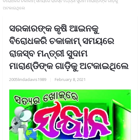
ବିରୋଧକରି ଚକାକାମ୍ ସମୟରେ ରାଜସ୍ବ ମନ୍ତ୍ରୀ ସୁଦାମ ମାରାଣ୍ଡିଙ୍କ ଗାଡ଼ିକୁ
ଅଟକାଇଥିଲେ
ସରକାରଙ୍କ କୃଷି ଆଇନକୁ
ବିରୋଧକରି ଚକାକାମ୍ ସମୟରେ
ରାଜସ୍ବ ମନ୍ତ୍ରୀ ସୁଦାମ
ମାରାଣ୍ଡିଙ୍କ ଗାଡ଼ିକୁ ଅଟକାଇଥିଲେ
2005lindadavis1989
|
February 8, 2021