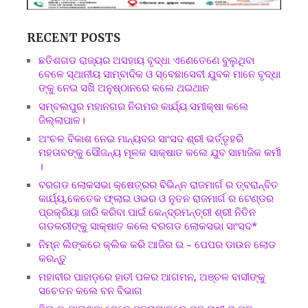
RECENT POSTS
ଛତିଶଗଡ ରାଜ୍ୟର ଅସହାୟ ବୃଦ୍ଧା ଏଣେତେଣେ ବୁଲୁଥିବା
ବେଳେ ସ୍ଥାନୀୟ ସାମ୍ବାଦିକ ଓ ସ୍ବେଛାସେବୀ ଯୁବକ ମାନେ ବୃଦ୍ଧା
ଙ୍କୁ ନେଇ ସଖି ଅନୁଷ୍ଠାନରେ କଲେ ଥଇଥାନ
ସମ୍ବଲପୁର ମହାନଗର ନିଗମର କାର୍ଯ୍ୟ ସମୀକ୍ଷା କଲେ
ଜିଲ୍ଲାପାଳ।
ଅଂଚଳ ବିକାଶ ନେଇ ମାନ୍ୟବର ସାଂସଦ ଶ୍ରୀ ଭର୍ତ୍ତୃହରି
ମହତାବଙ୍କୁ ସୌଜନ୍ୟ ମୂଳକ ସାକ୍ଷାତ କଲେ ଯୁବ ସାମାଜିକ କର୍ମୀ
।
ବରଗଡ ଲୋକସଭା କ୍ଷେତ୍ରର ବିଭିନ୍ନ ରାଜମାର୍ଗ ର ତ୍ବରାନ୍ବିତ
କାର୍ଯ୍ୟ,କେତେକ ଫ୍ଲାଇ ଓଭର ଓ ନୁତନ ରାଜମାର୍ଗ ର ଟେଣ୍ଡର
ପ୍ରକ୍ରିୟା ଜାରି କରିବା ପାଇଁ କେନ୍ଦ୍ରମନ୍ତ୍ରୀ ଶ୍ରୀ ନିତିନ
ଗଡକରୀଙ୍କୁ ସାକ୍ଷାତ କଲେ ବରଗଡ ଲୋକସଭା ସାଂସଦ*
ନିମ୍ନ ଲିଙ୍କରେ କ୍ଲିକ କରି ଆଜିର ଇ – ପେପର ଡାଉନ ଲୋଡ
କରନ୍ତୁ
ମହାବୀର ପାହାଡ଼ରେ ହାତୀ ପଳର ଆଗମନ, ଅଞ୍ଚଳ ବାସୀଙ୍କୁ
ସଚେତନ କଲେ ବନ ବିଭାଗ