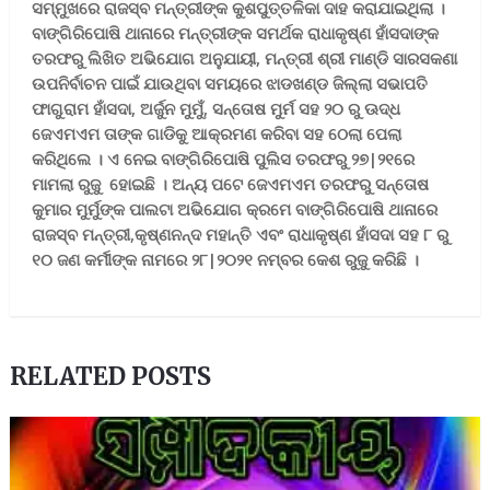
ସମ୍ମୁଖରେ ରାଜସ୍ବ ମନ୍ତ୍ରୀଙ୍କ କୁଶପୁତ୍ତଳିକା ଦାହ କରାଯାଇଥିଲା ।
ବାଙ୍ଗିରିପୋଷି ଥାନାରେ ମନ୍ତ୍ରୀଙ୍କ ସମର୍ଥକ ରାଧାକୃଷ୍ଣ ହାଁସଦାଙ୍କ
ତରଫରୁ ଲିଖିତ ଅଭିଯୋଗ ଅନୁଯାୟୀ
,
ମନ୍ତ୍ରୀ ଶ୍ରୀ ମାଣ୍ଡି ସାରସକଣା
ଉପନିର୍ବାଚନ ପାଇଁ ଯାଉଥିବା ସମୟରେ
ଝାଡଖଣ୍ଡ ଜିଲ୍ଲା ସଭାପତି
ଫାଗୁରାମ ହାଁସଦା
,
ଅର୍ଜୁନ ମୁମୁଁ
,
ସନ୍ତୋଷ ମୁର୍ମ ସହ ୨୦ ରୁ ଊଦ୍ଧ
ଜେଏମଏମ ତାଙ୍କ ଗାଡିକୁ
ଆକ୍ରମଣ କରିବା ସହ ଠେଲା ପେଲା
କରିଥିଲେ । ଏ ନେଇ
ବାଙ୍ଗିରିପୋଷି ପୁଲିସ ତରଫରୁ ୨୭
|
୨୧ରେ
ମାମଲା ରୁଜୁ
ହୋଇଛି । ଅନ୍ୟ ପଟେ ଜେଏମଏମ ତରଫରୁ ସନ୍ତୋଷ
କୁମାର ମୁର୍ମୁଙ୍କ ପାଲଟା ଅଭିଯୋଗ କ୍ରମେ ବାଙ୍ଗିରିପୋଷି
ଥାନାରେ
ରାଜସ୍ବ ମନ୍ତ୍ରୀ
,
କୃଷ୍ଣନନ୍ଦ ମହାନ୍ତି ଏବଂ ରାଧାକୃଷ୍ଣ
ହାଁସଦା ସହ ୮ ରୁ
୧୦ ଜଣ କର୍ମୀଙ୍କ ନାମରେ ୨୮
|
୨୦୨୧
ନମ୍ବର କେଶ ରୁଜୁ କରିଛି ।
RELATED POSTS