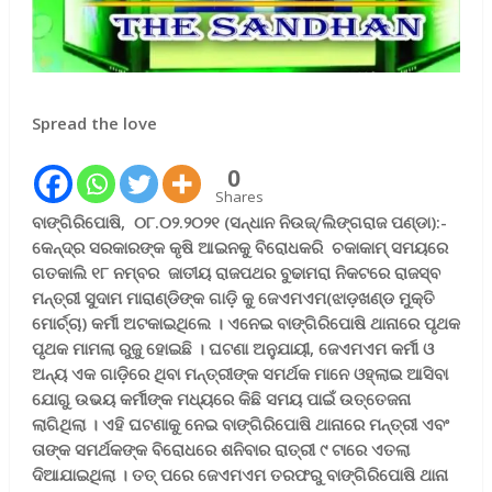
Spread the love
0
Shares
ବାଙ୍ଗିରିପୋଷି
,
୦୮.୦୨.୨୦୨୧ (ସନ୍ଧାନ ନିଉଜ୍/ଲିଙ୍ଗରାଜ ପଣ୍ଡା):-
କେନ୍ଦ୍ର ସରକାରଙ୍କ କୃଷି ଆଇନକୁ ବିରୋଧକରି
ଚକାକାମ୍ ସମୟରେ
ଗତକାଲି ୧୮ ନମ୍ବର ଜାତୀୟ ରାଜପଥର ବୁଢାମରା ନିକଟରେ ରାଜସ୍ବ
ମନ୍ତ୍ରୀ ସୁଦାମ ମାରାଣ୍ଡିଙ୍କ ଗାଡ଼ି କୁ ଜେଏମଏମ(ଝାଡ଼ଖଣ୍ଡ ମୁକ୍ତି
ମୋର୍ଚ୍ଚା) କର୍ମୀ ଅଟକାଇଥିଲେ । ଏନେଇ ବାଙ୍ଗିରିପୋଷି ଥାନାରେ ପୃଥକ
ପୃଥକ ମାମଲା ରୁଜୁ ହୋଇଛି । ଘଟଣା ଅନୁଯାୟୀ
,
ଜେଏମଏମ କର୍ମୀ ଓ
ଅନ୍ୟ ଏକ ଗାଡ଼ିରେ ଥିବା ମନ୍ତ୍ରୀଙ୍କ ସମର୍ଥକ ମାନେ ଓହ୍ଲାଇ ଆସିବା
ଯୋଗୁ ଉଭୟ କର୍ମୀଙ୍କ ମଧ୍ୟରେ କିଛି ସମୟ ପାଇଁ ଉତ୍ତେଜନା
ଲାଗିଥିଲା । ଏହି ଘଟଣାକୁ ନେଇ ବାଙ୍ଗିରିପୋଷି ଥାନାରେ ମନ୍ତ୍ରୀ ଏବଂ
ତାଙ୍କ ସମର୍ଥକଙ୍କ ବିରୋଧରେ ଶନିବାର ରାତ୍ରୀ ୯ ଟାରେ ଏତଲା
ଦିଆଯାଇଥିଲା । ତତ୍ ପରେ ଜେଏମଏମ ତରଫରୁ ବାଙ୍ଗିରିପୋଷି ଥାନା