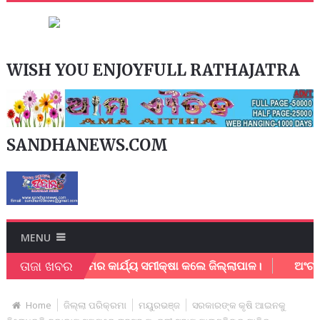
WISH YOU ENJOYFULL RATHAJATRA
SANDHANEWS.COM
MENU
ତାଜା ଖବର
ାନଗର ନିଗମର କାର୍ଯ୍ୟ ସମୀକ୍ଷା କଲେ ଜିଲ୍ଲାପାଳ।
ଅଂଚଳ ବିକାଶ 
Home
ଜିଲ୍ଲା ପରିକ୍ରମା
ମୟୁରଭଞ୍ଜ
ସରକାରଙ୍କ କୃଷି ଆଇନକୁ