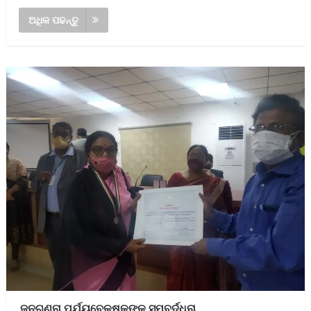
ଅଧିକ ପଢନ୍ତୁ
ଜନଗଣନା ପର୍ଯ୍ୟବେକ୍ଷକଙ୍କୁ ସମ୍ବର୍ଦ୍ଧନା