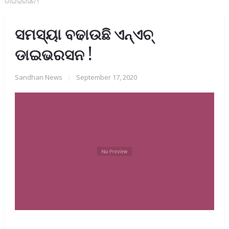
ଡାଇଭରସନ !
ସମସ୍ୟା ବଢାଉଛି ଏନ୍‌ଏଚ୍
ଡାଇଭରସନ !
Sandhan News
|
September 17, 2020