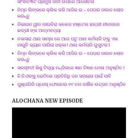
ସାଂସଦ:୩ଟି ପ୍ରମୁଖ ଦାବୀ ଉପରେ ଆଲୋଚନା
ନିମ୍ନ ଲିଙ୍କରେ କ୍ଲିକ କରି ଆଜିର ଇ – ପେପର ଡାଉନ ଲୋଡ
କରନ୍ତୁ
ଡିଭାଇନ ୱାଡ ଗାଇବିରା କଲେଜ ହଷ୍ଟେଲ ଛାତ୍ରୀ ନୀବାସରେ
ଛାତ୍ରୀ ଙ୍କ ଆତ୍ମହତ୍ୟା
ତଲସରା ଥାନା ସାମ୍ନା ରେ ଆଗ ପଟୁ ଥାନା କର୍ମଚାରି ଙ୍କୁ ଏକ
ମାରୁତି ଭ୍ୟାନ ମାରିଲା ଧକ୍କା l ଥାନା କର୍ମଚାରି ଗୁରୁତର l
ନିମ୍ନ ଲିଙ୍କରେ କ୍ଲିକ କରି ଆଜିର ଇ – ପେପର ଡାଉନ ଲୋଡ
କରନ୍ତୁ
ସରସ୍ଵତୀ ଶିଶୁ ବିଦ୍ୟା ମନ୍ଦିରରେ ଜ୍ଞାନ ବିଜ୍ଞାନ ମେଳା ଅନୁଷ୍ଠିତ !
ବି.ଡି.ଓଙ୍କୁ ଭେଟିଲେ ପ୍ରତିନିଧି ଦଳ ସହାୟତା ପାଇଁ ଦାବି
ପୁଷ୍ପଗିରି ପ୍ରେସ୍ ଫୋରମର ୧୧ ତମ ବାର୍ଷିକ ଉତ୍ସବ ଅନୁଷ୍ଠିତ
ALOCHANA NEW EPISODE
Video
Player