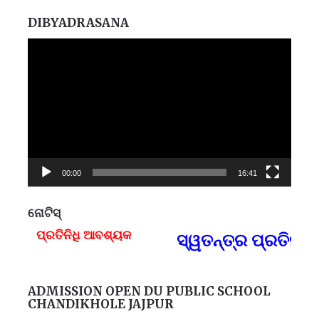
DIBYADRASANA
Video
Player
00:00
16:41
ନୋଟିସ୍
୍ରତିନିଧି ଆବଶ୍ୟକ
ସ୍ୱତନ୍ତ୍ର ପ୍ରତିନିଧି ଆ
F
ADMISSION OPEN DU PUBLIC SCHOOL
CHANDIKHOLE JAJPUR