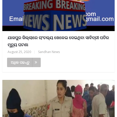
ଯାଜପୁର ଜିଲ୍ଲାରେ ଚାଂଚଲ୍ୟ ଖେଳେଇ ଦେଇଥିବା ସାବିତ୍ରୀ ପତିର
ମୃତୁ୍ୟ ଘଟଣା
August 25, 2020
|
Sandhan News
ଅଧିକ ପଢନ୍ତୁ