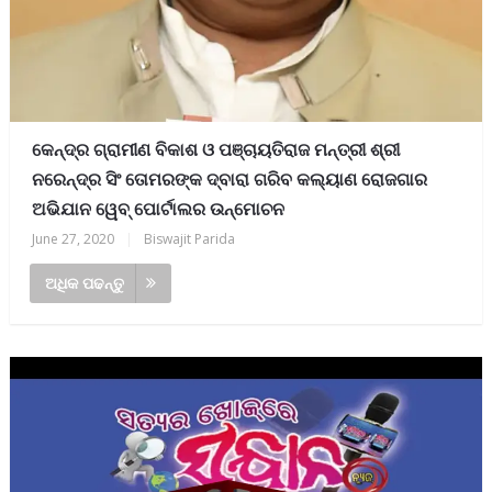
କେନ୍ଦ୍ର ଗ୍ରାମୀଣ ବିକାଶ ଓ ପଞ୍ଚାୟତିରାଜ ମନ୍ତ୍ରୀ ଶ୍ରୀ
ନରେନ୍ଦ୍ର ସିଂ ତୋମରଙ୍କ ଦ୍ବାରା ଗରିବ କଲ୍ୟାଣ ରୋଜଗାର
ଅଭିଯାନ ୱେବ୍ ପୋର୍ଟାଲର ଉନ୍ମୋଚନ
June 27, 2020
|
Biswajit Parida
ଅଧିକ ପଢନ୍ତୁ