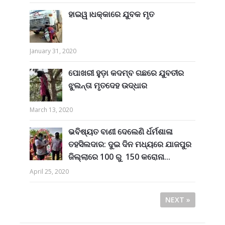
ହାଇୱ।ଧକ୍କାରେ ଯୁବକ ମୃତ
January 31, 2020
ପୋଖରୀ ହୁଡ଼ା କଦମ୍ବ ଗଛରେ ଯୁବତୀର
ଝୁଲନ୍ତା ମୃତଦେହ ଉଦ୍ଧାର
March 13, 2020
ଭବିଷ୍ୟତ ବାଣୀ ଦେଲେଣି ର୍ଧର୍ମଶାଳା
ତହସିଲଦାର: ଦୁଇ ଦିନ ମଧ୍ୟରେ ଯାଜପୁର
ଜିଲ୍ଲାରେ 100 ରୁ 150 କରୋନା...
April 25, 2020
NEXT »