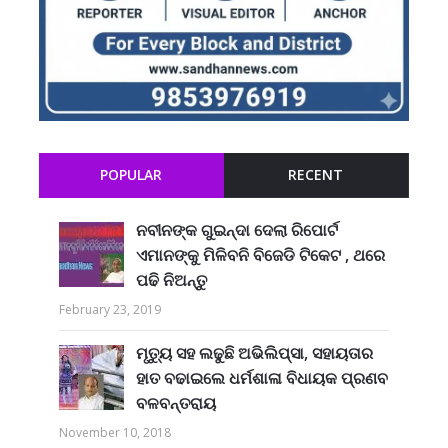
POPULAR
RECENT
ନବୀନଙ୍କ ଗୁଇନ୍ଦା ଦେଲା ରିପୋର୍ଟ
ଏମାନଙ୍କୁ ମିଳିବନି ବିଜେଡି ଟିକେଟ , ଥରେ
ପଢି ନିଅନ୍ତୁ
February 23, 2019
ମୃତ୍ୟୁ ସହ ଲଢୁଛି ଅଭିଲିପ୍ସା, ସହାୟତାର
ହାତ ବଢାଇଲେ ଧର୍ମଶାଳା ବିଧାୟକ ପ୍ରଣବ
ବଳବନ୍ତରାୟ
November 10, 2018