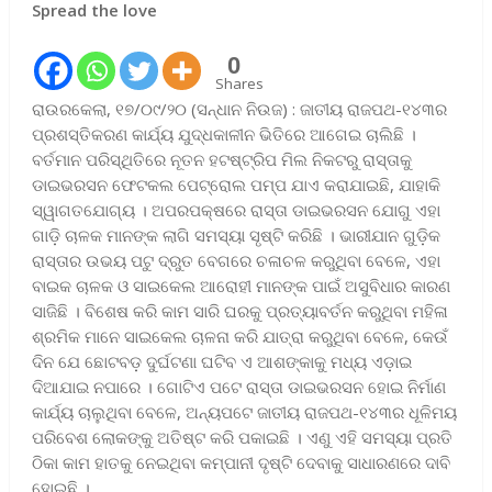
Spread the love
0
Shares
ରାଉରକେଲା, ୧୭/୦୯/୨୦ (ସନ୍ଧାନ ନିଉଜ) : ଜାତୀୟ ରାଜପଥ-୧୪୩ର
ପ୍ରଶସ୍ତିକରଣ କାର୍ଯ୍ୟ ଯୁଦ୍ଧକାଳୀନ ଭିତିରେ ଆଗେଇ ଚାଲିଛି ।
ବର୍ତମାନ ପରିସ୍ଥିତିରେ ନୂତନ ହଟଷ୍ଟ୍ରିପ ମିଲ ନିକଟରୁ ରାସ୍ତାକୁ
ଡାଇଭରସନ ଫେଟକଲ ପେଟ୍ରୋଲ ପମ୍ପ ଯାଏ କରାଯାଇଛି, ଯାହାକି
ସ୍ୱାଗତଯୋଗ୍ୟ । ଅପରପକ୍ଷରେ ରାସ୍ତା ଡାଇଭରସନ ଯୋଗୁ ଏହା
ଗାଡ଼ି ଚାଳକ ମାନଙ୍କ ଲାଗି ସମସ୍ୟା ସୃଷ୍ଟି କରିଛି । ଭାରୀଯାନ ଗୁଡ଼ିକ
ରାସ୍ତାର ଉଭୟ ପଟୁ ଦ୍ରୁତ ବେଗରେ ଚଳାଚଳ କରୁଥିବା ବେଳେ, ଏହା
ବାଇକ ଚାଳକ ଓ ସାଇକେଲ ଆରୋହୀ ମାନଙ୍କ ପାଇଁ ଅସୁବିଧାର କାରଣ
ସାଜିଛି । ବିଶେଷ କରି କାମ ସାରି ଘରକୁ ପ୍ରତ୍ୟାବର୍ତନ କରୁଥିବା ମହିଳା
ଶ୍ରମିକ ମାନେ ସାଇକେଲ ଚାଳନା କରି ଯାତ୍ରା କରୁଥିବା ବେଳେ, କେଉଁ
ଦିନ ଯେ ଛୋଟବଡ଼ ଦୁର୍ଘଟଣା ଘଟିବ ଏ ଆଶଙ୍କାକୁ ମଧ୍ୟ ଏଡ଼ାଇ
ଦିଆଯାଇ ନପାରେ । ଗୋଟିଏ ପଟେ ରାସ୍ତା ଡାଇଭରସନ ହୋଇ ନିର୍ମାଣ
କାର୍ଯ୍ୟ ଚାଲୁଥିବା ବେଳେ, ଅନ୍ୟପଟେ ଜାତୀୟ ରାଜପଥ-୧୪୩ର ଧୂଳିମୟ
ପରିବେଶ ଲୋକଙ୍କୁ ଅତିଷ୍ଟ କରି ପକାଇଛି । ଏଣୁ ଏହି ସମସ୍ୟା ପ୍ରତି
ଠିକା କାମ ହାତକୁ ନେଇଥିବା କମ୍ପାନୀ ଦୃଷ୍ଟି ଦେବାକୁ ସାଧାରଣରେ ଦାବି
ହୋଇଛି ।