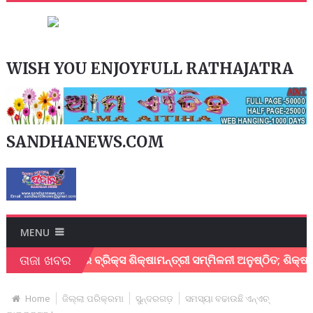
WISH YOU ENJOYFULL RATHAJATRA
SANDHANEWS.COM
MENU
ତାଜା ଖବର
ବନେଶ୍ୱରରେ ବ୍ରିକ୍ସ ଶିକ୍ଷାମନ୍ତ୍ରୀ ସମ୍ମିଳନୀ ଅନୁଷ୍ଠିତ; ଶିକ୍ଷା, ନବସୃ
Home
ଜିଲ୍ଲା ପରିକ୍ରମା
ସୁନ୍ଦରଗଡ଼
ସମସ୍ୟା ବଢାଉଛି ଏନ୍‌ଏଚ୍