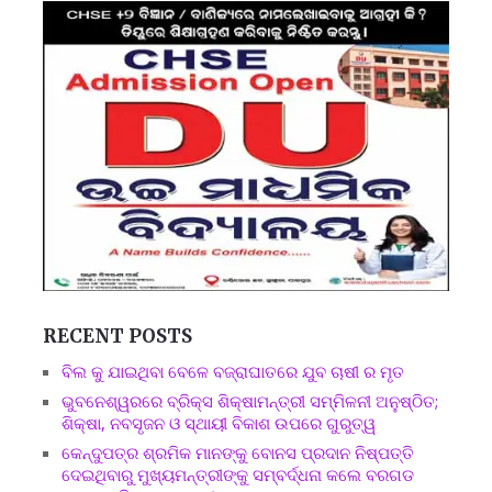
RECENT POSTS
ବିଲ କୁ ଯାଇଥିବା ବେଳେ ବଜ୍ରାଘାତରେ ଯୁବ ଚାଷୀ ର ମୃତ
ଭୁବନେଶ୍ୱରରେ ବ୍ରିକ୍ସ ଶିକ୍ଷାମନ୍ତ୍ରୀ ସମ୍ମିଳନୀ ଅନୁଷ୍ଠିତ;
ଶିକ୍ଷା, ନବସୃଜନ ଓ ସ୍ଥାୟୀ ବିକାଶ ଉପରେ ଗୁରୁତ୍ୱ
କେନ୍ଦୁପତ୍ର ଶ୍ରମିକ ମାନଙ୍କୁ ବୋନସ ପ୍ରଦାନ ନିଷ୍ପତ୍ତି
ଦେଇଥିବାରୁ ମୁଖ୍ୟମନ୍ତ୍ରୀଙ୍କୁ ସମ୍ବର୍ଦ୍ଧନା କଲେ ବରଗଡ