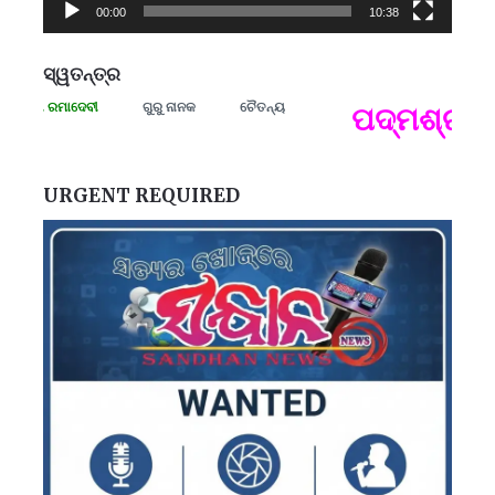
00:00
10:38
ସ୍ୱତନ୍ତ୍ର
ାମୀ ରମାଦେବୀ
ଗୁରୁ ନାନକ
ଚୈତନ୍ୟ
ପଦ୍ମଶ୍ରୀ ଜୟନ
ପ
B
ପ
URGENT REQUIRED