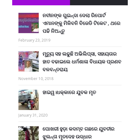
ନବୀନଙ୍କ ଗୁଇନ୍ଦା ଦେଲା ରିପୋର୍ଟ
ଏମାନଙ୍କୁ ମିଳିବନି ବିଜେଡି ଟିକେଟ , ଥରେ
ପଢି ନିଅନ୍ତୁ
February 23, 2019
ମୃତ୍ୟୁ ସହ ଲଢୁଛି ଅଭିଲିପ୍ସା, ସହାୟତାର
ହାତ ବଢାଇଲେ ଧର୍ମଶାଳା ବିଧାୟକ ପ୍ରଣବ
ବଳବନ୍ତରାୟ
November 10, 2018
ହାଇୱ।ଧକ୍କାରେ ଯୁବକ ମୃତ
January 31, 2020
ପୋଖରୀ ହୁଡ଼ା କଦମ୍ବ ଗଛରେ ଯୁବତୀର
ଝୁଲନ୍ତା ମୃତଦେହ ଉଦ୍ଧାର