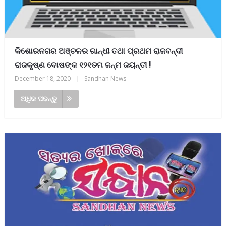
କିଶୋରନଗର ଅଞ୍ଚଳର ଗାନ୍ଧୀ ତଥା ପ୍ରଥମ ରାଜବନ୍ଦୀ
ରାଜକୃଷ୍ଣ ବୋଷଙ୍କ ୧୨୧ତମ ଜନ୍ମ ଜୟନ୍ତୀ !
December 18, 2020
|
Sandhan News
ଅଧିକ ପଢନ୍ତୁ