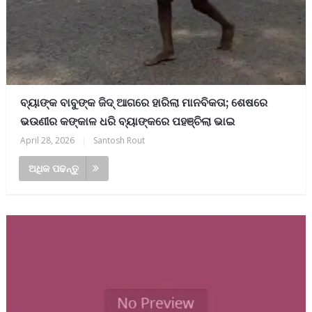
ବ୍ୟାଙ୍କ ବାବୁଙ୍କ ଜିଦ୍ ଆଗରେ ହାରିଲା ମାନବିକତା; ଶେଷରେ
ଭଉଣୀର କଙ୍କାଳ ଧରି ବ୍ୟାଙ୍କରେ ପହଞ୍ଚିଲା ଭାଇ
April 28, 2026
|
Santosh Rout
ଅଧିକ ପଢନ୍ତୁ