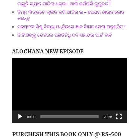
ମାରୁତି ଭ୍ୟାନ ମାରିଲା ଧକ୍କା l ଥାନା କର୍ମଚାରି ଗୁରୁତର l
ନିମ୍ନ ଲିଙ୍କରେ କ୍ଲିକ କରି ଆଜିର ଇ – ପେପର ଡାଉନ ଲୋଡ
କରନ୍ତୁ
ସରସ୍ଵତୀ ଶିଶୁ ବିଦ୍ୟା ମନ୍ଦିରରେ ଜ୍ଞାନ ବିଜ୍ଞାନ ମେଳା ଅନୁଷ୍ଠିତ !
ବି.ଡି.ଓଙ୍କୁ ଭେଟିଲେ ପ୍ରତିନିଧି ଦଳ ସହାୟତା ପାଇଁ ଦାବି
ALOCHANA NEW EPISODE
Video
Player
00:00
20:38
PURCHESH THIS BOOK ONLY @ RS-500