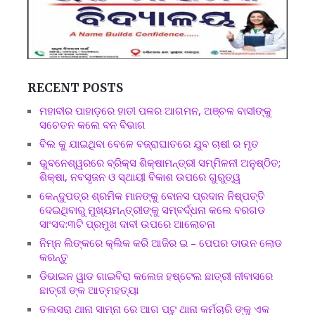
RECENT POSTS
ମହାବୀର ପାହାଡ଼ରେ ହାତୀ ପଳର ଆଗମନ, ଅଞ୍ଚଳ ବାସୀଙ୍କୁ
ସଚେତନ କଲେ ବନ ବିଭାଗ
ବିଲ କୁ ଯାଇଥିବା ବେଳେ ବଜ୍ରାଘାତରେ ଯୁବ ଚାଷୀ ର ମୃତ
ଭୁବନେଶ୍ୱରରେ ବ୍ରିକ୍ସ ଶିକ୍ଷାମନ୍ତ୍ରୀ ସମ୍ମିଳନୀ ଅନୁଷ୍ଠିତ;
ଶିକ୍ଷା, ନବସୃଜନ ଓ ସ୍ଥାୟୀ ବିକାଶ ଉପରେ ଗୁରୁତ୍ୱ
କେନ୍ଦୁପତ୍ର ଶ୍ରମିକ ମାନଙ୍କୁ ବୋନସ ପ୍ରଦାନ ନିଷ୍ପତ୍ତି
ଦେଇଥିବାରୁ ମୁଖ୍ୟମନ୍ତ୍ରୀଙ୍କୁ ସମ୍ବର୍ଦ୍ଧନା କଲେ ବରଗଡ
ସାଂସଦ:୩ଟି ପ୍ରମୁଖ ଦାବୀ ଉପରେ ଆଲୋଚନା
ନିମ୍ନ ଲିଙ୍କରେ କ୍ଲିକ କରି ଆଜିର ଇ – ପେପର ଡାଉନ ଲୋଡ
କରନ୍ତୁ
ଡିଭାଇନ ୱାଡ ଗାଇବିରା କଲେଜ ହଷ୍ଟେଲ ଛାତ୍ରୀ ନୀବାସରେ
ଛାତ୍ରୀ ଙ୍କ ଆତ୍ମହତ୍ୟା
ତଲସରା ଥାନା ସାମ୍ନା ରେ ଆଗ ପଟୁ ଥାନା କର୍ମଚାରି ଙ୍କୁ ଏକ