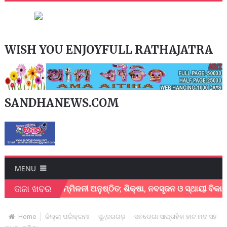
WISH YOU ENJOYFULL RATHAJATRA
SANDHANEWS.COM
MENU
ତାଜା ଖବର
ଷାମନ୍ତ୍ରୀ ସମ୍ମିଳନୀ ଅନୁଷ୍ଠିତ; ଶିକ୍ଷା, ନବସୃଜନ ଓ ସ୍ଥାୟୀ ବିକାଶ ଉପର
Home
ଜିଲ୍ଲା ପରିକ୍ରମା
ସୁନ୍ଦରଗଡ଼
ସବଡେଗା ସାପ୍ତାହିକ ହାଟ ମଦ ସହ