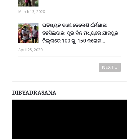
March 13, 2020
ଭବିଷ୍ୟତ ବାଣୀ ଦେଲେଣି ର୍ଧର୍ମଶାଳା
ତହସିଲଦାର: ଦୁଇ ଦିନ ମଧ୍ୟରେ ଯାଜପୁର
ଜିଲ୍ଲାରେ 100 ରୁ 150 କରୋନା...
April 25, 2020
NEXT »
DIBYADRASANA
Video
Player