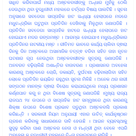
ସାଧିତ କରିବାପାଇଁ ମଧ୍ୟ ଅଞ୍ଚଳବାସୀଙ୍କୁ ଅନ୍ଧାର ମୁହଁକୁ ଠେଲି
ଦେଉଥିବା ଥିବା ବୁଦ୍ଧିଜୀବୀ ମହଲରେ ଚର୍ଚ୍ଚାର ବିଷୟ ପାଲଟିଛି । ସୂଚନା
ଅନୁସାରେ ସବଡେଗା ସାପ୍ତାହିକ ହାଟ ସନ୍ଧ୍ୟା ହେଲାପରେ ମଦରେ
ମଧୁଚନ୍ଦ୍ରିକା ଘଟୁଥିବା ପ୍ରତିଦିନ ଦେଖିବାକୁ ମିଳୁଥିବା ଜଣାପଡିଛି ।
ପ୍ରତିଦିନ ସବଡେଗା ସାପ୍ତାହିକ ହାଟରେ ସନ୍ଧ୍ୟା ହେଲାପରେ ହାଟ
ହୋଇଯାଏ ମଦର ରଙ୍ଗମଞ୍ଚ । ଆରମ୍ଭ ହୋଇଯାଏ ମଧୁଚାନ୍ଦ୍ରିକାର
ପ୍ରତିଦିନର ନାଟକୀୟ ମଞ୍ଚ । ରୀତିମତ ଭାବରେ କାର୍ଯ୍ୟ ଚାଲିବା ଦ୍ଵାରା
ଦିନକୁ ଦିନ ଅଞ୍ଚଳରେ ଅସାମାଜିକ ତତ୍ତ୍ଵ ବଡିବା ସହିତ ତାହା ନୂତନ
ଘଟଣାର ରୂପ ନେଉଥିବା ଅଞ୍ଚଳବାସୀଙ୍କ ସୂତ୍ରରୁ ଜଣାପଡିଛି ।
ଅନବରତ ବଢ଼ିଚାଲିଛି ଅଶାନ୍ତିର ବାତାବରଣ । ପ୍ରଶାସନର ଅବହେଳା
କାରଣରୁ ଅଞ୍ଚଳରେ ଚୋରି, ଡକାୟତି, ଦୁର୍ଘଟଣା ବଢ଼ିବାଲାଗିବା ସହିତ
ଲୋକେ ପ୍ରତିଦିନ ଭୟଭିତ ରହୁଥିବା ସୂଚନା ମିଳିଛି । ଅନେକ ଥର ନାରୀ
ସଙ୍ଗଠନ ମାନଙ୍କ ଦ୍ଵାରା ବିରୋଧ କରାଯାଇଥିଲେ ମଧ୍ୟ ପ୍ରଶାସନ
କର୍ଣ୍ଣପାତ କରୁ ନ ଥିବା ବିଶେଷ ସୂତ୍ରରୁ ଜଣାପଡିଛି ।ମୁଖ୍ୟ ରାଜ୍ୟ
ରାଜପଥ ୨୪ ଉପରେ ଓ ସାପ୍ତାହିକ ହାଟ ସମ୍ମୁଖରେ ଥିବା କାରଣରୁ
ଶିକ୍ଷା ଉପରେ ବିଶେଷ ପ୍ରଭାବ ପଡୁଥିବା ଅଞ୍ଚଳବାସି ପ୍ରକାଶ
କରିଛନ୍ତି । ସରକାରୀ ନିୟମ ଅନୁଯାୟୀ ଏହାର ଉଚିତ୍ କାର୍ଯାନୁଷ୍ଠାନ
ଗ୍ରହଣ କରିବାକୁ ସାଧାରଣରେ ଦାବି ହେଉଛି । ଆଇନ ବ୍ୟବସ୍ଥାକୁ
ସୁଦୃଢ଼ କରିବା ପାଈ ଅଞ୍ଚଳର ନେତା ଓ ମନ୍ତ୍ରୀ ଥିବା ବେଳେ ଏପରି
ଅବହେଳା କୁ ବୁଦ୍ଧିଜୀବୀ ମହଲରେ ଚିନ୍ତା ବଢ଼ାଇବାରେ ଲାଗିଛି ।