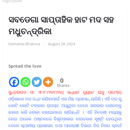
ମଧୁଚନ୍ଦ୍ରିକା
ସବଡେଗା ସାପ୍ତାହିକ ହାଟ ମଦ ସହ
ମଧୁଚନ୍ଦ୍ରିକା
Hemanta Bhainsa
|
August 28, 2024
Spread the love
0
Shares
ସୁନ୍ଦରଗଡ ତା: ୨୮/୮/୨୨/୦୨୪( ସନ୍ଧାନ ନ୍ୟୁଜ/ ରାଜୁ ପଟେଲ)
ଓଡ଼ିଶାରେ ମଦ ବନ୍ଦ କରିବାପାଇଁ ଏକ ମିଛ ପ୍ରହସନ୍ ଚାଲିଛି। ଏହି ମଦ ରୁ
କୋଟି କୋଟି ଟଙ୍କାର ରାଜସ୍ବ ଆସୁଥିବା ବେଳେ ସରକାର ଲୋକଙ୍କୁ
ଛଲନା କରି ବୋକା ବାନାଇବାରେ ଲାଗିଛନ୍ତି । ଏହି ବିଦେଶୀ ମଧ୍ୟକୁ
ନେଇ ଅନେକ ଅଞ୍ଚଳରେ ବିଶୃଙ୍ଖଳାର ବାତାବରଣ ସୃଷ୍ଟି ହେଉଥିବା
ବେଳେ ସ୍ଥାନୀୟ ପ୍ରଶାସନ ତଥା ଆରକ୍ଷୀ ବିଭାଗ ନିଜ ନିଜର ସ୍ବାର୍ଥ