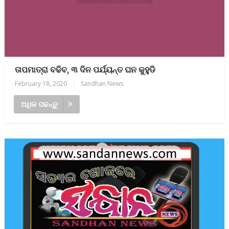
ତାପମାତ୍ରା ବଢିବ, ୩ ଦିନ ପର୍ଯ୍ୟନ୍ତ ଘନ କୁହୁଡି
February 18, 2020
|
Sandhan News
ଅଧିକ ପଢନ୍ତୁ