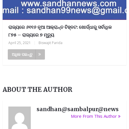
ରାଜ୍ୟରେ ୬୧୧୬ ନୂଆ ଆକ୍ରାନ୍ତ ଚିହ୍ନଟ: ଖୋର୍ଦ୍ଧାରୁ ସର୍ବାଧିକ
୮୭୫ – ରାଜ୍ୟରେ ୭ ମୃତ୍ୟୁ
April 25, 2021
|
Biswajit Parida
ଅଧିକ ପଢନ୍ତୁ
ABOUT THE AUTHOR
sandhan@sambalpur@news
More From This Author