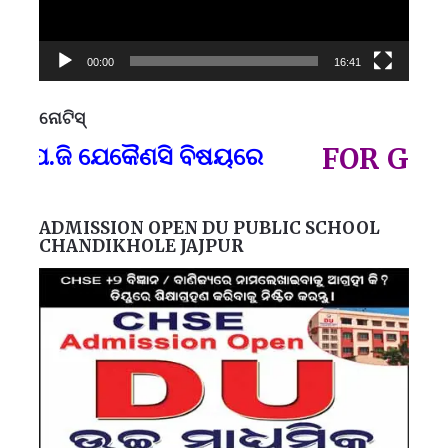
00:00
16:41
ନୋଟିସ୍
ପ୍
.ଜି ଯେକୈଣସି ବିଷୟରେ
FOR GOVT A
ADMISSION OPEN DU PUBLIC SCHOOL
CHANDIKHOLE JAJPUR