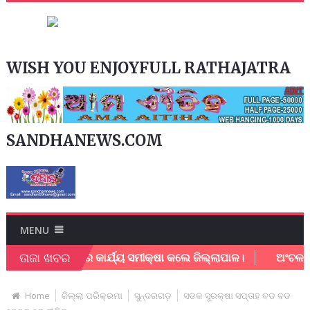
WISH YOU ENJOYFULL RATHAJATRA
SANDHANEWS.COM
MENU
ତାଜା ଖବର
ାନଗର ନିଗମର କାର୍ଯ୍ୟ ସମୀକ୍ଷା କଲେ ଜିଲ୍ଲାପାଳ।
ଅଂଚଳ ବିକାଶ 
Home
ଜିଲ୍ଲା ପରିକ୍ରମା
ସୁନ୍ଦରଗଡ଼
ସଡକ ସୁରକ୍ଷା ସପ୍ତାହ ବଡ ବଡ