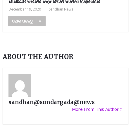
ଭାରୀଯାନ ଚଳାଚଳ ବନ୍ଦ ରଖିବା ଦାବିରେ ରାସ୍ତାରୋକ
December 19, 2020
|
Sandhan News
ଅଧିକ ପଢନ୍ତୁ
ABOUT THE AUTHOR
sandhan@sundargada@news
More From This Author