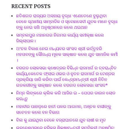
RECENT POSTS
ଛତିଶଗଡ ରାଜ୍ୟର ଅସହାୟ ବୃଦ୍ଧା ଏଣେତେଣେ ବୁଲୁଥିବା
ବେଳେ ସ୍ଥାନୀୟ ସାମ୍ବାଦିକ ଓ ସ୍ବେଛାସେବୀ ଯୁବକ ମାନେ ବୃଦ୍ଧା
ଙ୍କୁ ନେଇ ସଖି ଅନୁଷ୍ଠାନରେ କଲେ ଥଇଥାନ
ସମ୍ବଲପୁର ମହାନଗର ନିଗମର କାର୍ଯ୍ୟ ସମୀକ୍ଷା କଲେ
ଜିଲ୍ଲାପାଳ।
ଅଂଚଳ ବିକାଶ ନେଇ ମାନ୍ୟବର ସାଂସଦ ଶ୍ରୀ ଭର୍ତ୍ତୃହରି
ମହତାବଙ୍କୁ ସୌଜନ୍ୟ ମୂଳକ ସାକ୍ଷାତ କଲେ ଯୁବ ସାମାଜିକ କର୍ମୀ
।
ବରଗଡ ଲୋକସଭା କ୍ଷେତ୍ରର ବିଭିନ୍ନ ରାଜମାର୍ଗ ର ତ୍ବରାନ୍ବିତ
କାର୍ଯ୍ୟ,କେତେକ ଫ୍ଲାଇ ଓଭର ଓ ନୁତନ ରାଜମାର୍ଗ ର ଟେଣ୍ଡର
ପ୍ରକ୍ରିୟା ଜାରି କରିବା ପାଇଁ କେନ୍ଦ୍ରମନ୍ତ୍ରୀ ଶ୍ରୀ ନିତିନ
ଗଡକରୀଙ୍କୁ ସାକ୍ଷାତ କଲେ ବରଗଡ ଲୋକସଭା ସାଂସଦ*
ନିମ୍ନ ଲିଙ୍କରେ କ୍ଲିକ କରି ଆଜିର ଇ – ପେପର ଡାଉନ ଲୋଡ
କରନ୍ତୁ
ମହାବୀର ପାହାଡ଼ରେ ହାତୀ ପଳର ଆଗମନ, ଅଞ୍ଚଳ ବାସୀଙ୍କୁ
ସଚେତନ କଲେ ବନ ବିଭାଗ
ବିଲ କୁ ଯାଇଥିବା ବେଳେ ବଜ୍ରାଘାତରେ ଯୁବ ଚାଷୀ ର ମୃତ
ଭୁବନେଶ୍ୱରରେ ବ୍ରିକ୍ସ ଶିକ୍ଷାମନ୍ତ୍ରୀ ସମ୍ମିଳନୀ ଅନୁଷ୍ଠିତ;