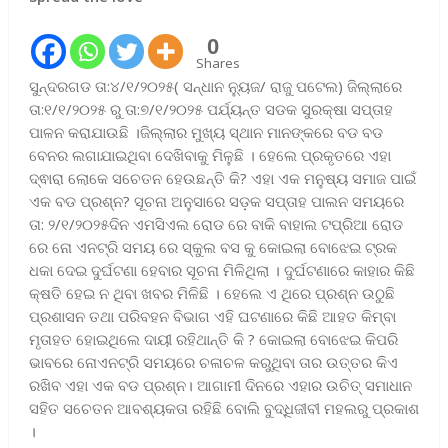
0
Shares
ସୁନ୍ଦରଗଡ ତା:୪/୧/୨୦୨୫( ସନ୍ଧାନ ନ୍ୟୁଜ/ ରାଜୁ ପଟେଲ) ଜିଲ୍ଲାରେ
ତା:୧/୧/୨୦୨୫ ରୁ ତା:୭/୧/୨୦୨୫ ପର୍ଯ୍ୟନ୍ତ ସଡକ ସୁରକ୍ଷା ସପ୍ତାହ
ପାଳନ କରାଯାଉଛି ।ଜିଲ୍ଲାର ମୁଖ୍ୟ ସ୍ଥାନ ମାନଙ୍କରେ ବଡ ବଡ
ବେନର ଲଗାଯାଇଥିବା ଦେଖିବାକୁ ମିଳୁଛି । ହେଲେ ପ୍ରକୃତରେ ଏହା
ଦ୍ଵାରା ଲୋକେ ସଚେତନ ହେଉଛନ୍ତି କି? ଏହା ଏକ ମନୁଷ୍ୟ ସମାଜ ପାଇଁ
ଏକ ବଡ ପ୍ରଶ୍ନ? ସୂଚନା ଅନୁସାରେ ସଡ଼କ ସପ୍ତାହ ପାଲନ ସମୟରେ
ତା: ୨/୧/୨୦୨୫ଦିନ ଏମସିଏଲ ରୋଡ ରେ ବାକି ବାହାଲ ଟପ୍ରିଆ ରୋଡ
ରେ ନୋ ଏନଟ୍ରି ସମୟ ରେ ସ୍କୁଲ ବସ କୁ କୋଇଲା ବୋଝେଇ ଟ୍ରକ
ଧକା ଦେଇ ଦୁର୍ଘଟଣା ହେବାର ସୂଚନା ମିଳିଥିଲା । ଦୁର୍ଘଟଣାରେ କାହାର କିଛି
କ୍ଷତି ହେଇ ନ ଥିବା ଖବର ମିଳିଛି । ହେଲେ ଏ ଥିରେ ପ୍ରଶ୍ନ ଉଠୁଛି
ପ୍ରଶାସନ ତଥା ପରିବହନ ବିଭାଗ ଏହି ଘଟଣାରେ କିଛି ଆହତ କିମ୍ବା
ମୃତାହତ ହୋଇଥିଲେ ଦାୟୀ ରହିଥାନ୍ତି କି ? କୋଇଲା ବୋଝେଇ କିପରି
ଭାବରେ ନୋଏନଟ୍ରି ସମୟରେ ଚଳାଚଳ କରୁଥିବା ତାର ଉତ୍ତର କିଏ
ରଖିବ ଏହା ଏକ ବଡ ପ୍ରଶ୍ନ। ଆଗାମୀ ଦିନରେ ଏହାର ଉଚିତ୍ ସମାଧାନ
ସହିତ ସଚେତନ ଆବଶ୍ୟକତା ରହିଛି ବୋଲି ବୁଦ୍ଧିଜୀବୀ ମହଲରୁ ପ୍ରକାଶ
।