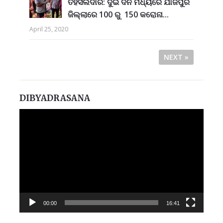
ତହସିଲଦାର: ଦୁଇ ଦିନ ମଧ୍ୟରେ ଯାଜପୁର
ଜିଲ୍ଲାରେ 100 ରୁ 150 କରୋନା...
April 25, 2020
NEXT »
DIBYADRASANA
Video
Player
00:00
16:41