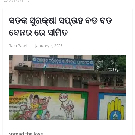
ବେନର ରେ ସୀମିତ
ସଡକ ସୁରକ୍ଷା ସପ୍ତାହ ବଡ ବଡ
ବେନର ରେ ସୀମିତ
Raju Patel
|
January 4, 2025
Spread the love