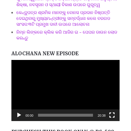
ଶିକ୍ଷା, ନବସୃଜନ ଓ ସ୍ଥାୟୀ ବିକାଶ ଉପରେ ଗୁରୁତ୍ୱ
କେନ୍ଦୁପତ୍ର ଶ୍ରମିକ ମାନଙ୍କୁ ବୋନସ ପ୍ରଦାନ ନିଷ୍ପତ୍ତି
ଦେଇଥିବାରୁ ମୁଖ୍ୟମନ୍ତ୍ରୀଙ୍କୁ ସମ୍ବର୍ଦ୍ଧନା କଲେ ବରଗଡ
ସାଂସଦ:୩ଟି ପ୍ରମୁଖ ଦାବୀ ଉପରେ ଆଲୋଚନା
ନିମ୍ନ ଲିଙ୍କରେ କ୍ଲିକ କରି ଆଜିର ଇ – ପେପର ଡାଉନ ଲୋଡ
କରନ୍ତୁ
ALOCHANA NEW EPISODE
Video
Player
00:00
20:38