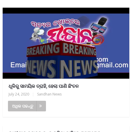
ଧୂଳିରୁ ସାମୟିକ ତ୍ରାହି, ହେଲା ପାଣି ଛିଂଚନ
July 24, 2020
|
Sandhan News
ଅଧିକ ପଢନ୍ତୁ