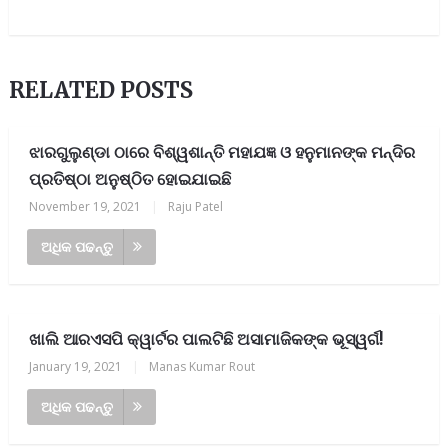
RELATED POSTS
ଝାରଗୁଲୁଣ୍ଡା ଠାରେ ବିଶ୍ୱଶାନ୍ତି ମହାଯଜ୍ଞ ଓ ହନୁମାନଙ୍କ ମନ୍ଦିର
ପ୍ରତିଷ୍ଠା ଅନୁଷ୍ଠିତ ହୋଇଯାଇଛି
November 19, 2021
|
Raju Patel
ଅଧିକ ପଢନ୍ତୁ
ଖାଲି ଆରଏସପି କ୍ୱାର୍ଟର ପାଲଟିଛି ଅସାମାଜିକଙ୍କ ଭୂସ୍ୱର୍ଗ!
January 19, 2021
|
Manas Kumar Rout
ଅଧିକ ପଢନ୍ତୁ