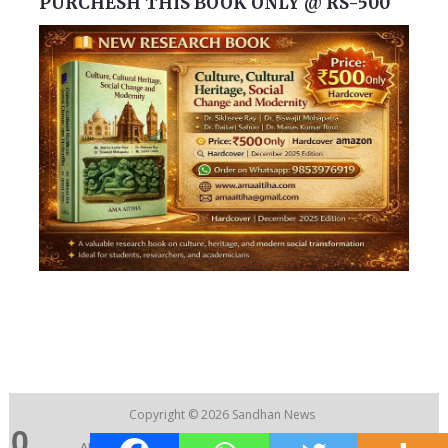
PURCHESH THIS BOOK ONLY @ RS-500
Copyright © 2026
Sandhan News
0
ABOUT US
|
CONTACT US
|
RECRUITMENT