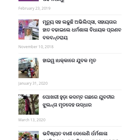
February 23, 2019
ମୃତ୍ୟୁ ସହ ଲଢୁଛି ଅଭିଲିପ୍ସା, ସହାୟତାର
ହାତ ବଢାଇଲେ ଧର୍ମଶାଳା ବିଧାୟକ ପ୍ରଣବ
ବଳବନ୍ତରାୟ
November 10, 2018
ହାଇୱ।ଧକ୍କାରେ ଯୁବକ ମୃତ
January 31, 2020
ପୋଖରୀ ହୁଡ଼ା କଦମ୍ବ ଗଛରେ ଯୁବତୀର
ଝୁଲନ୍ତା ମୃତଦେହ ଉଦ୍ଧାର
March 13, 2020
ଭବିଷ୍ୟତ ବାଣୀ ଦେଲେଣି ର୍ଧର୍ମଶାଳା