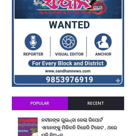
POPULAR
RECENT
ନବୀନଙ୍କ ଗୁଇନ୍ଦା ଦେଲା ରିପୋର୍ଟ
ଏମାନଙ୍କୁ ମିଳିବନି ବିଜେଡି ଟିକେଟ , ଥରେ
ପଢି ନିଅନ୍ତୁ