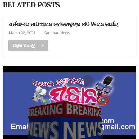
RELATED POSTS
ଧର୍ମଶାଳାର ମାଫିଆରାଜ ନବୀନବାବୁଙ୍କ ନୀତି ବିରୋଧ କାର୍ଯ୍ୟ
March 28, 2021
|
Sandhan News
ଅଧିକ ପଢନ୍ତୁ