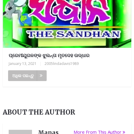
ପ୍ରେମୀଯୁଗଳଙ୍କ ଝୁଲନ୍ତା ମୃତଦେହ ଉଦ୍ଧାର
January 13, 2021
|
2005lindadavis1989
ଅଧିକ ପଢନ୍ତୁ
ABOUT THE AUTHOR
Manas
More From This Author