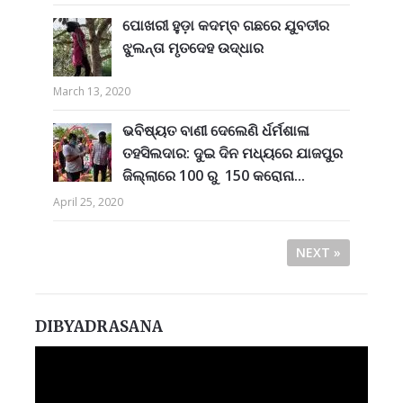
ପୋଖରୀ ହୁଡ଼ା କଦମ୍ବ ଗଛରେ ଯୁବତୀର
ଝୁଲନ୍ତା ମୃତଦେହ ଉଦ୍ଧାର
March 13, 2020
ଭବିଷ୍ୟତ ବାଣୀ ଦେଲେଣି ର୍ଧର୍ମଶାଳା
ତହସିଲଦାର: ଦୁଇ ଦିନ ମଧ୍ୟରେ ଯାଜପୁର
ଜିଲ୍ଲାରେ 100 ରୁ 150 କରୋନା...
April 25, 2020
NEXT »
DIBYADRASANA
Video
Player