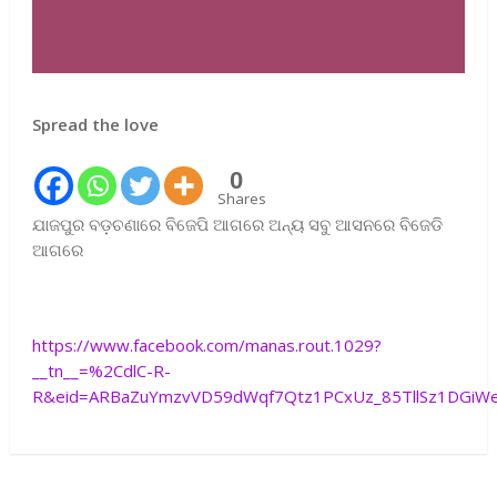
Spread the love
0
Shares
ଯାଜପୁର ବଡ଼ଚଣାରେ ବିଜେପି ଆଗରେ ଅନ୍ୟ ସବୁ ଆସନରେ ବିଜେଡି
ଆଗରେ
https://www.facebook.com/manas.rout.1029?
__tn__=%2CdlC-R-
R&eid=ARBaZuYmzvVD59dWqf7Qtz1PCxUz_85TllSz1DGiWeu