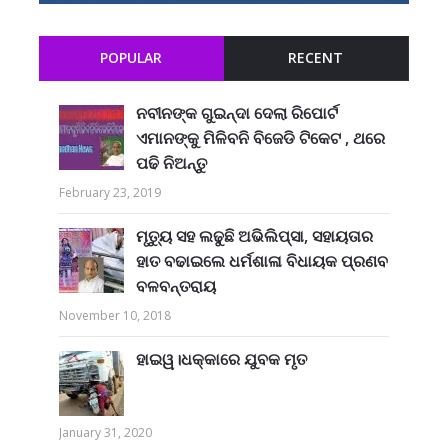
POPULAR
RECENT
ନବୀନଙ୍କ ଗୁଇନ୍ଦା ଦେଲା ରିପୋର୍ଟ
ଏମାନଙ୍କୁ ମିଳିବନି ବିଜେଡି ଟିକେଟ , ଥରେ
ପଢି ନିଅନ୍ତୁ
February 23, 2019
ମୃତ୍ୟୁ ସହ ଲଢୁଛି ଅଭିଲିପ୍ସା, ସହାୟତାର
ହାତ ବଢାଇଲେ ଧର୍ମଶାଳା ବିଧାୟକ ପ୍ରଣବ
ବଳବନ୍ତରାୟ
November 10, 2018
ହାଇୱ।ଧକ୍କାରେ ଯୁବକ ମୃତ
January 31, 2020