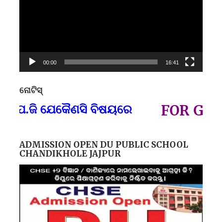
00:00
16:41
ନୋଟିସ୍
ପ୍
ଜି ଯେକୈଣସି ବିଷୟରେ
FOR GOVT AN
ADMISSION OPEN DU PUBLIC SCHOOL
CHANDIKHOLE JAJPUR