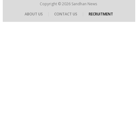
Copyright © 2026
Sandhan News
ABOUT US
|
CONTACT US
|
RECRUITMENT