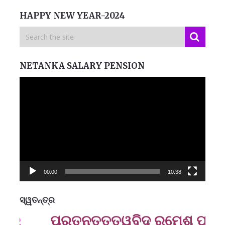
HAPPY NEW YEAR-2024
NETANKA SALARY PENSION
Video
Player
00:00
10:38
ସ୍ୱତନ୍ତ୍ର
ମନେ
ପ୍ରତ୍ନତ‌ତ୍ତ୍ୱବିଦ୍ ରମେଶ ପ୍ରସାଦ
ପ
B
ପ