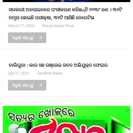
ସରକାରୀ ଅନଲାଇନରେ ପଂଜୀକରଣ କରିଛନ୍ତି ୧୨୩୯ ଜଣ । ୩୨ଟି
ନମୂନା ହୋଇଛି ପରୀକ୍ଷା, ୩୧ଟି ଆସିଛି ନେଗେଟିଭ
March 17, 2020
|
Manas Kumar Rout
ଅଧିକ ପଢନ୍ତୁ
ବାଲିଗୁଡା : କାର ସହ ଗଞ୍ଜେଇ ଜବତ ଅଭିଯୁକ୍ତ ଫେରାର
July 17, 2021
|
Sandhan News
ଅଧିକ ପଢନ୍ତୁ