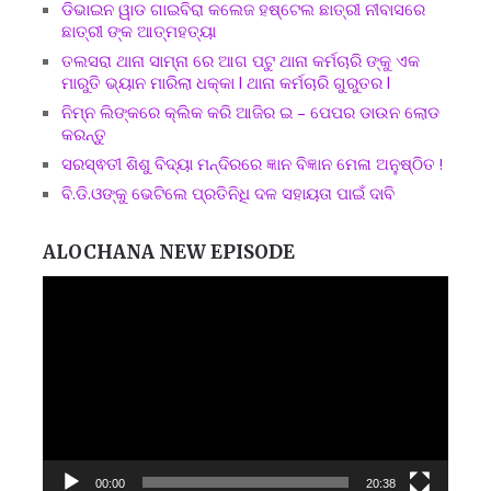
ଡିଭାଇନ ୱାଡ ଗାଇବିରା କଲେଜ ହଷ୍ଟେଲ ଛାତ୍ରୀ ନୀବାସରେ
ଛାତ୍ରୀ ଙ୍କ ଆତ୍ମହତ୍ୟା
ତଲସରା ଥାନା ସାମ୍ନା ରେ ଆଗ ପଟୁ ଥାନା କର୍ମଚାରି ଙ୍କୁ ଏକ
ମାରୁତି ଭ୍ୟାନ ମାରିଲା ଧକ୍କା l ଥାନା କର୍ମଚାରି ଗୁରୁତର l
ନିମ୍ନ ଲିଙ୍କରେ କ୍ଲିକ କରି ଆଜିର ଇ – ପେପର ଡାଉନ ଲୋଡ
କରନ୍ତୁ
ସରସ୍ଵତୀ ଶିଶୁ ବିଦ୍ୟା ମନ୍ଦିରରେ ଜ୍ଞାନ ବିଜ୍ଞାନ ମେଳା ଅନୁଷ୍ଠିତ !
ବି.ଡି.ଓଙ୍କୁ ଭେଟିଲେ ପ୍ରତିନିଧି ଦଳ ସହାୟତା ପାଇଁ ଦାବି
ALOCHANA NEW EPISODE
Video
Player
00:00
20:38