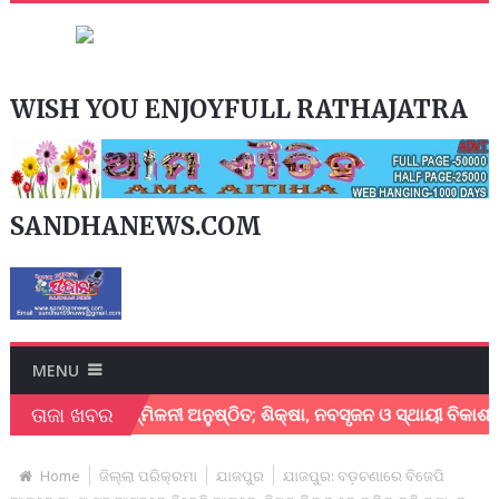
WISH YOU ENJOYFULL RATHAJATRA
SANDHANEWS.COM
MENU
ତାଜା ଖବର
ନ୍ତ୍ରୀ ସମ୍ମିଳନୀ ଅନୁଷ୍ଠିତ; ଶିକ୍ଷା, ନବସୃଜନ ଓ ସ୍ଥାୟୀ ବିକାଶ ଉପରେ ଗୁ
Home
ଜିଲ୍ଲା ପରିକ୍ରମା
ଯାଜପୁର
ଯାଜପୁର: ବଡ଼ଚଣାରେ ବିଜେପି