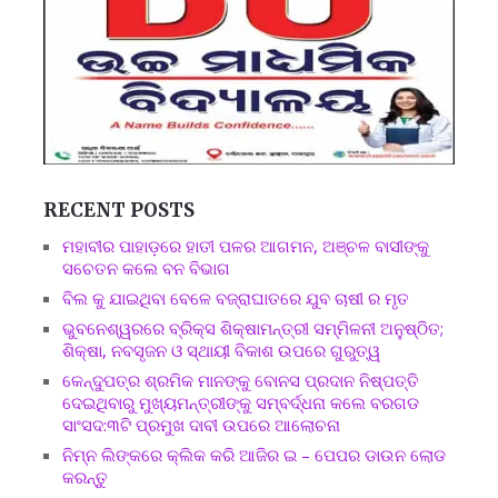
RECENT POSTS
ମହାବୀର ପାହାଡ଼ରେ ହାତୀ ପଳର ଆଗମନ, ଅଞ୍ଚଳ ବାସୀଙ୍କୁ
ସଚେତନ କଲେ ବନ ବିଭାଗ
ବିଲ କୁ ଯାଇଥିବା ବେଳେ ବଜ୍ରାଘାତରେ ଯୁବ ଚାଷୀ ର ମୃତ
ଭୁବନେଶ୍ୱରରେ ବ୍ରିକ୍ସ ଶିକ୍ଷାମନ୍ତ୍ରୀ ସମ୍ମିଳନୀ ଅନୁଷ୍ଠିତ;
ଶିକ୍ଷା, ନବସୃଜନ ଓ ସ୍ଥାୟୀ ବିକାଶ ଉପରେ ଗୁରୁତ୍ୱ
କେନ୍ଦୁପତ୍ର ଶ୍ରମିକ ମାନଙ୍କୁ ବୋନସ ପ୍ରଦାନ ନିଷ୍ପତ୍ତି
ଦେଇଥିବାରୁ ମୁଖ୍ୟମନ୍ତ୍ରୀଙ୍କୁ ସମ୍ବର୍ଦ୍ଧନା କଲେ ବରଗଡ
ସାଂସଦ:୩ଟି ପ୍ରମୁଖ ଦାବୀ ଉପରେ ଆଲୋଚନା
ନିମ୍ନ ଲିଙ୍କରେ କ୍ଲିକ କରି ଆଜିର ଇ – ପେପର ଡାଉନ ଲୋଡ
କରନ୍ତୁ