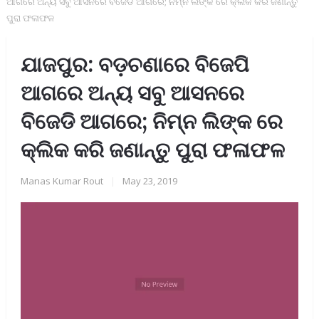
ଆଗରେ ଅନ୍ୟ ସବୁ ଆସନରେ ବିଜେଡି ଆଗରେ; ନିମ୍ନ ଲିଙ୍କ ରେ କ୍ଲିକ କରି ଜଣାନ୍ତୁ
ପୁରା ଫଳାଫଳ
ଯାଜପୁର: ବଡ଼ଚଣାରେ ବିଜେପି
ଆଗରେ ଅନ୍ୟ ସବୁ ଆସନରେ
ବିଜେଡି ଆଗରେ; ନିମ୍ନ ଲିଙ୍କ ରେ
କ୍ଲିକ କରି ଜଣାନ୍ତୁ ପୁରା ଫଳାଫଳ
Manas Kumar Rout
|
May 23, 2019