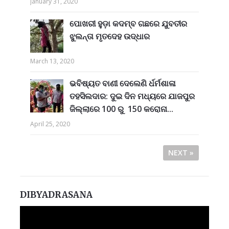
January 31, 2020
ପୋଖରୀ ହୁଡ଼ା କଦମ୍ବ ଗଛରେ ଯୁବତୀର
ଝୁଲନ୍ତା ମୃତଦେହ ଉଦ୍ଧାର
March 13, 2020
ଭବିଷ୍ୟତ ବାଣୀ ଦେଲେଣି ର୍ଧର୍ମଶାଳା
ତହସିଲଦାର: ଦୁଇ ଦିନ ମଧ୍ୟରେ ଯାଜପୁର
ଜିଲ୍ଲାରେ 100 ରୁ 150 କରୋନା...
April 25, 2020
NEXT »
DIBYADRASANA
Video
Player