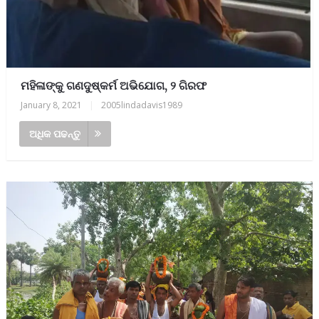
ମହିଳାଙ୍କୁ ଗଣଦୁଷ୍କର୍ମ ଅଭିଯୋଗ, ୨ ଗିରଫ
January 8, 2021
|
2005lindadavis1989
ଅଧିକ ପଢନ୍ତୁ