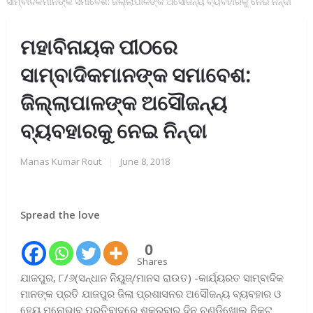
ସାମ୍ବାଦିକମାନଙ୍କ ସମାବେଶ: ଜିଲ୍ଲାପାଳଙ୍କ ଅସୌଜନ୍ୟ ବ୍ୟବହାରକୁ ନେଇ ନିନ୍ଦା
ମହାବିନାୟକ ପୀଠରେ
ସାମ୍ବାଦିକମାନଙ୍କ ସମାବେଶ:
ଜିଲ୍ଲାପାଳଙ୍କ ଅସୌଜନ୍ୟ
ବ୍ୟବହାରକୁ ନେଇ ନିନ୍ଦା
Manas Kumar Rout
|
June 8, 2018
Spread the love
0
Shares
ଯାଜପୁର, ୮/୬(ସନ୍ଧାନ ନିୟୁଜ୍/ମାନସ ରାଉତ) -କାର୍ଯ୍ୟରତ ସାମ୍ବାଦିକ
ମାନଙ୍କ ପ୍ରତି ଯାଜପୁର ଜିଲା ପ୍ରଶାସନର ଅସୌଜନ୍ୟ ବ୍ୟବହାର ଓ
ହେୟ ମନୋଭାବ ପ୍ରତିବାଦରେ ଶୁକ୍ରବାର ଦିନ ଚଣ୍ଡିଖୋଲ ନିକଟ