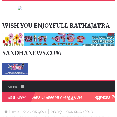
WISH YOU ENJOYFULL RATHAJATRA
SANDHANEWS.COM
MENU
ତାଜା ଖବର
ଯାଜପୁର ରୋଡ ଥାନାରେ ମାମଲା ରୁଜୁ ହେଲା
ସ୍ୱାସ୍ଥ୍ୟ ବିଭାଗ ନା ପ
Home
ଜିଲ୍ଲା ପରିକ୍ରମା
ନୟାଗଡ଼
ମହାବିନାୟକ ପୀଠରେ