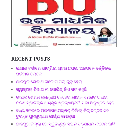
RECENT POSTS
ଲଗାଣ ବର୍ଷାରେ ଭାଙ୍ଗିଲା ଗୃହର ଛପର, ଅଳ୍ପକେ ବର୍ତ୍ତିଲେ
ପରିବାର ଲୋକେ
ଯାଜପୁର ରୋଡ ଥାନାରେ ମାମଲା ରୁଜୁ ହେଲା
ସ୍ୱାସ୍ଥ୍ୟ ବିଭାଗ ନା ପୋଲିସ୍ କିଏ ସତ କହୁଛି
ଗାୟକ ଶେଖର ଜଗନ୍ନାଥ ବେହେରା,ଗାୟକ ସମ୍ରାଟ ଅଭୟ
ଚରଣ ସ୍ଵାଇଁଙ୍କ ଅଶ୍ରୁଳ ଶ୍ରଦ୍ଧାଞ୍ଜଳୀ ସଭା ଅନୁଷ୍ଠିତ ହେବ
ବନ୍ୟାଞ୍ଚଳରେ ପ୍ରଶାସନ:ପକ୍ଷରୁ ରିଲିଫ୍ କିଟ୍ ବଣ୍ଟନ ସହ
ତୁରନ୍ତ ପୁନରୁଦ୍ଧାର କାର୍ଯ୍ୟ ସମୀକ୍ଷା
ଯାଜପୁର ଜିଲ୍ଲା ରେ ସ୍ୱତନ୍ତ୍ର ସଘନ ସଂଶୋଧନ -୨୦୨୬: ଦାବି