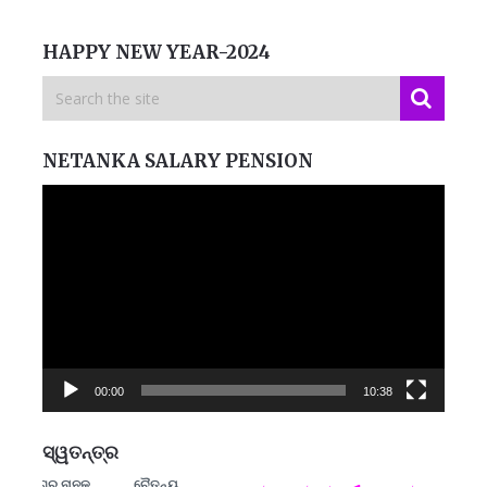
HAPPY NEW YEAR-2024
NETANKA SALARY PENSION
Video
Player
00:00
10:38
ସ୍ୱତନ୍ତ୍ର
ଗୁରୁ ନାନକ
ଚୈତନ୍ୟ
ମନେ