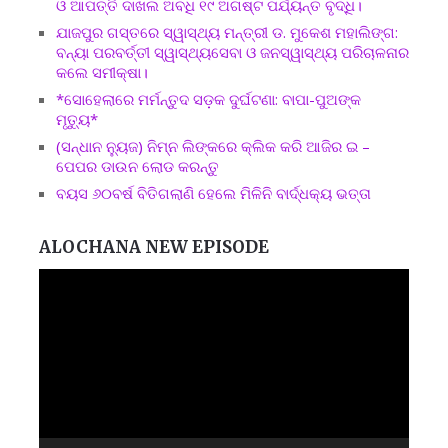
ଓ ଆପତ୍ତି ଦାଖଲ ଅବଧି ୧୯ ଅଗଷ୍ଟ ପର୍ଯ୍ୟନ୍ତ ବୃଦ୍ଧି।
ଯାଜପୁର ଗସ୍ତରେ ସ୍ୱାସ୍ଥ୍ୟ ମନ୍ତ୍ରୀ ଡ. ମୁକେଶ ମହାଲିଙ୍ଗ:
ବନ୍ୟା ପରବର୍ତ୍ତୀ ସ୍ୱାସ୍ଥ୍ୟସେବା ଓ ଜନସ୍ୱାସ୍ଥ୍ୟ ପରିଚାଳନାର
କଲେ ସମୀକ୍ଷା।
*ସୋହେଲାରେ ମର୍ମନ୍ତୁଦ ସଡ଼କ ଦୁର୍ଘଟଣା: ବାପା-ପୁଅଙ୍କ
ମୃତ୍ୟୁ*
(ସନ୍ଧାନ ନ୍ୟୁଜ) ନିମ୍ନ ଲିଙ୍କରେ କ୍ଲିକ କରି ଆଜିର ଇ –
ପେପର ଡାଉନ ଲୋଡ କରନ୍ତୁ
ବୟସ ୬୦ବର୍ଷ ବିତିଗଲାଣି ହେଲେ ମିଳିନି ବାର୍ଦ୍ଧକ୍ୟ ଭତ୍ତା
ALOCHANA NEW EPISODE
Video
Player