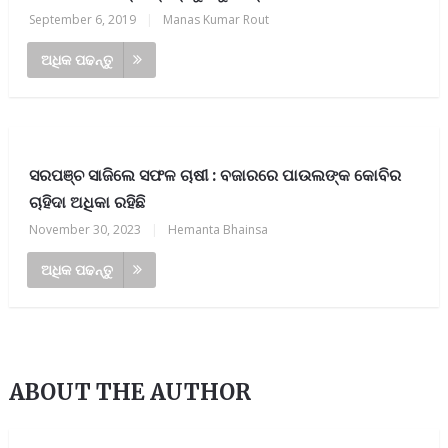
September 6, 2019
|
Manas Kumar Rout
ଅଧିକ ପଢନ୍ତୁ
ସରପଞ୍ଚ ସାଜିଲେ ସଫଳ ଚାଷୀ : ବଜାରରେ ପାଉଲଙ୍କ କୋବିର
ଚାହିଦା ଅଧିକା ରହିଛି
November 30, 2023
|
Hemanta Bhainsa
ଅଧିକ ପଢନ୍ତୁ
ABOUT THE AUTHOR