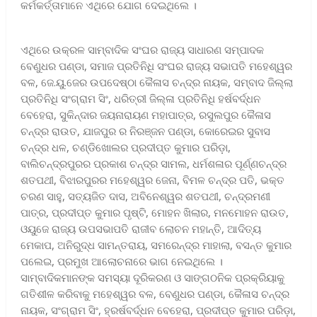
କର୍ମକର୍ତ୍ତାମାନେ ଏଥିରେ ଯୋଗ ଦେଇଥିଲେ ।
ଏଥିରେ ଉକ୍ରଳ ସାମ୍ବାଦିକ ସଂଘର ରାଜ୍ୟ ସାଧାରଣ ସମ୍ପାଦକ
ବେଣୁଧର ପଣ୍ଡା, ସମାଜ ପ୍ରତିନିଧି ସଂଘର ରାଜ୍ୟ ସଭାପତି ମହେଶ୍ୱର
ବଳ, ଜେ.ୟୁ.ଜେର ଉପଦେଷ୍ଠା କୈଳାସ ଚନ୍ଦ୍ର ନାୟକ, ସମ୍ବାଦ ଜିଲ୍ଲା
ପ୍ରତିନିଧି ସଂଗ୍ରାମ ସିଂ, ଧରିତ୍ରୀ ଜିଲ୍ଳା ପ୍ରତିନିଧି ହର୍ଷବର୍ଦ୍ଧନ
ବେହେରା, ସୁକିନ୍ଦାର ଜୟନାରାୟଣ ମହାପାତ୍ର, ରସୁଲପୁର କୈଳାସ
ଚନ୍ଦ୍ର ରାଉତ, ଯାଜପୁର ର ନିରଞ୍ଜନ ପଣ୍ଡା, କୋରେଇର ସୁବାସ
ଚନ୍ଦ୍ର ଧଳ, ଚଣ୍ଡିଖୋଲର ପ୍ରଦୀପ୍ତ କୁମାର ପରିଡ଼ା,
ବାଲିଚନ୍ଦ୍ରପୁରର ପ୍ରକାଶ ଚନ୍ଦ୍ର ସାମଲ, ଧର୍ମଶଳାର ପୂର୍ଣ୍ଣଚନ୍ଦ୍ର
ଶତପଥୀ, ବିଝାରପୁରର ମହେଶ୍ୱର ଜେନା, ବିମଳ ଚନ୍ଦ୍ର ପତି, ଭକ୍ତ
ଚରଣ ସାହୁ, ସତ୍ୟଜିତ ଦାସ, ଅବିନେଶ୍ୱର ଶତପଥୀ, ଚନ୍ଦ୍ରମଣୀ
ପାତ୍ର, ପ୍ରଦୀପ୍ତ କୁମାର ପୃଷ୍ଟି, ମୋହନ ଖିଲାର, ମନମୋହନ ରାଉତ,
ଓୟୁଜେ ରାଜ୍ୟ ଉପସଭାପତି ରାଜୀବ ଲୋଚନ ମହାନ୍ତି, ଆଦିତ୍ୟ
ମେକାପ, ଅନିରୁଦ୍ଧ ସାମନ୍ତରାୟ, ସମରେନ୍ଦ୍ର ମାହାଲା, ବସନ୍ତ କୁମାର
ପଲେଇ, ପ୍ରମୁଖ ଆଲୋଚନାରେ ଭାଗ ନେଇଥିଲେ ।
ସାମ୍ବାଦିକମାନଙ୍କ ସମସ୍ୟା ଦୂରିକରଣ ଓ ସାଙ୍ଗଠନିକ ପ୍ରକ୍ରିୟାକୁ
ଗତିଶୀଳ କରିବାକୁ ମହେଶ୍ୱର ବଳ, ବେଣୁଧର ପଣ୍ଡା, କୈଳାସ ଚନ୍ଦ୍ର
ନାୟକ, ସଂଗ୍ରାମ ସିଂ, ହ୍ରର୍ଷବର୍ଦ୍ଧନ ବେହେରା, ପ୍ରଦୀପ୍ତ କୁମାର ପରିଡ଼ା,