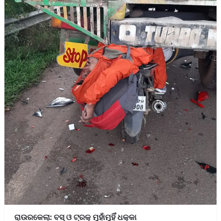
ରାଉରକେଲା: ବସ୍ ଓ ଟ୍ରକ୍ ମୁହାଁମୁହିଁ ଧକ୍କା