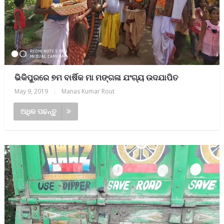
ଭିକିପୁରରେ ୭ମ ବାର୍ଷିକ ମା ମଙ୍ଗଳା ଯଂଗ୍ୟ ଉଦଯାପିତ
May 9, 2019
|
Manas Kumar Rout
ଅଧିକ ପଢନ୍ତୁ