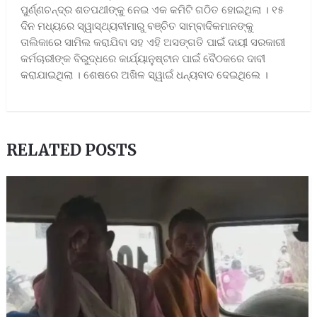
ପୁର୍ଣ୍ଣଚନ୍ଦ୍ର ଶତପଥୀଙ୍କୁ ନେଇ ଏକ କମିଟି ଗଠିତ ହୋଇଥିଲା । ୧୫
ଦିନ ମଧ୍ୟରେ ସ୍ୱାସ୍ଥ୍ୟବୀମାରୁ ବଞ୍ଚିତ ସାମ୍ବାଦିକମାନଙ୍କୁ
ତାଲିକାରେ ସାମିଲ କରାଯିବା ସହ ଏହି ଅସଙ୍ଗତି ପାଇଁ ଦାୟୀ ସରକାରୀ
କର୍ମଚାରୀଙ୍କ ବିରୁଦ୍ଧରେ କାର୍ଯ୍ୟାନୁଷ୍ଟାନ ପାଇଁ ବୈଠକରେ ଦାବୀ
କରାଯାଇଥିଲା । ଶେଷରେ ଅଖିଳ ସ୍ୱାଇଁ ଧନ୍ୟବାଦ ଦେଇଥିଲେ ।
RELATED POSTS