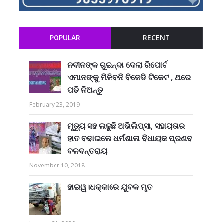
POPULAR
RECENT
ନବୀନଙ୍କ ଗୁଇନ୍ଦା ଦେଲା ରିପୋର୍ଟ
ଏମାନଙ୍କୁ ମିଳିବନି ବିଜେଡି ଟିକେଟ , ଥରେ
ପଢି ନିଅନ୍ତୁ
February 23, 2019
ମୃତ୍ୟୁ ସହ ଲଢୁଛି ଅଭିଲିପ୍ସା, ସହାୟତାର
ହାତ ବଢାଇଲେ ଧର୍ମଶାଳା ବିଧାୟକ ପ୍ରଣବ
ବଳବନ୍ତରାୟ
November 10, 2018
ହାଇୱ।ଧକ୍କାରେ ଯୁବକ ମୃତ