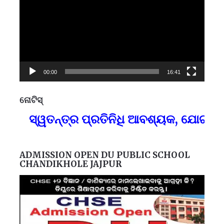
00:00
16:41
ନୋଟିସ୍
ପ୍
ସ୍ୱତନ୍ତ୍ର ପ୍ରତିନିଧି ଆବଶ୍ୟକ, ଯୋଗାଯୋଗ-
F
ADMISSION OPEN DU PUBLIC SCHOOL
CHANDIKHOLE JAJPUR