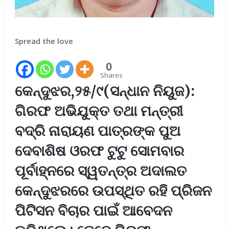
Spread the love
0
Shares
କେନ୍ଦୁଝର,୨୫/୯(ସନ୍ଧାନ ନିୟୁଜ):
ଗିରଫ ଅଭିଯୁକ୍ତ ତଥା ମନ୍ତ୍ରୀ
ବଦ୍ରି ନାରାୟଣ ପାତ୍ରଙ୍କ ପୁଅ
ଦେବାଶିଷ ଓରଫ ଟୁଟୁ ସୋମବାର
ପୂର୍ବାହ୍ନରେ ସ୍ୱତନ୍ତ୍ର ଅଦାଲତ
କେନ୍ଦୁଝରରେ ଉପସ୍ଥିତ ରହି ପ୍ରିଜନ
ପିଟିସନ ବିଚାର ପାଇଁ ଆବେଦନ