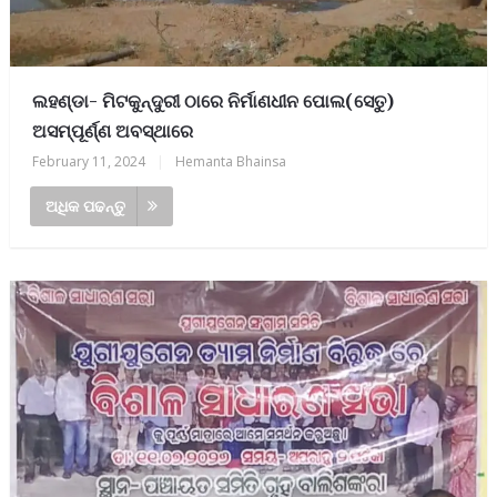
ଲହଣ୍ଡା- ମିଟକୁନ୍ଦୁରୀ ଠାରେ ନିର୍ମାଣଧୀନ ପୋଲ(ସେତୁ)
ଅସମ୍ପୂର୍ଣ୍ଣ ଅବସ୍ଥାରେ
February 11, 2024
|
Hemanta Bhainsa
ଅଧିକ ପଢନ୍ତୁ