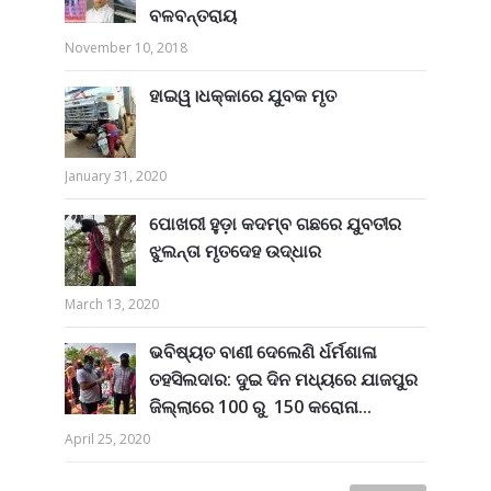
ବଳବନ୍ତରାୟ
November 10, 2018
ହାଇୱ।ଧକ୍କାରେ ଯୁବକ ମୃତ
January 31, 2020
ପୋଖରୀ ହୁଡ଼ା କଦମ୍ବ ଗଛରେ ଯୁବତୀର
ଝୁଲନ୍ତା ମୃତଦେହ ଉଦ୍ଧାର
March 13, 2020
ଭବିଷ୍ୟତ ବାଣୀ ଦେଲେଣି ର୍ଧର୍ମଶାଳା
ତହସିଲଦାର: ଦୁଇ ଦିନ ମଧ୍ୟରେ ଯାଜପୁର
ଜିଲ୍ଲାରେ 100 ରୁ 150 କରୋନା...
April 25, 2020