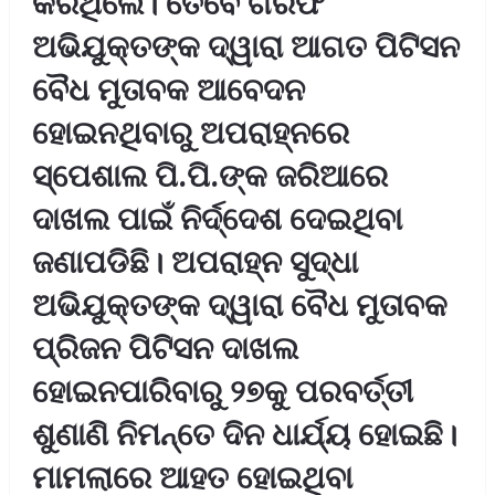
କରିଥିଲେ। ତେବେ ଗିରଫ
ଅଭିଯୁକ୍ତଙ୍କ ଦ୍ୱାରା ଆଗତ ପିଟିସନ
ବୈଧ ମୁତାବକ ଆବେଦନ
ହୋଇନଥିବାରୁ ଅପରାହ୍ନରେ
ସ୍ପେଶାଲ ପି.ପି.ଙ୍କ ଜରିଆରେ
ଦାଖଲ ପାଇଁ ନିର୍ଦ୍ଦେଶ ଦେଇଥିବା
ଜଣାପଡିଛି। ଅପରାହ୍ନ ସୁଦ୍ଧା
ଅଭିଯୁକ୍ତଙ୍କ ଦ୍ୱାରା ବୈଧ ମୁତାବକ
ପ୍ରିଜନ ପିଟିସନ ଦାଖଲ
ହୋଇନପାରିବାରୁ ୨୭କୁ ପରବର୍ତ୍ତୀ
ଶୁଣାଣି ନିମନ୍ତେ ଦିନ ଧାର୍ଯ୍ୟ ହୋଇଛି।
ମାମଲାରେ ଆହତ ହୋଇଥିବା