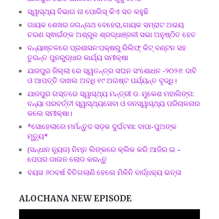
ସ୍ୱାସ୍ଥ୍ୟ ବିଭାଗ ନା ପୋଲିସ୍ କିଏ ସତ କହୁଛି
ଗାୟକ ଶେଖର ଜଗନ୍ନାଥ ବେହେରା,ଗାୟକ ସମ୍ରାଟ ଅଭୟ
ଚରଣ ସ୍ଵାଇଁଙ୍କ ଅଶ୍ରୁଳ ଶ୍ରଦ୍ଧାଞ୍ଜଳୀ ସଭା ଅନୁଷ୍ଠିତ ହେବ
ବନ୍ୟାଞ୍ଚଳରେ ପ୍ରଶାସନ:ପକ୍ଷରୁ ରିଲିଫ୍ କିଟ୍ ବଣ୍ଟନ ସହ
ତୁରନ୍ତ ପୁନରୁଦ୍ଧାର କାର୍ଯ୍ୟ ସମୀକ୍ଷା
ଯାଜପୁର ଜିଲ୍ଲା ରେ ସ୍ୱତନ୍ତ୍ର ସଘନ ସଂଶୋଧନ -୨୦୨୬: ଦାବି
ଓ ଆପତ୍ତି ଦାଖଲ ଅବଧି ୧୯ ଅଗଷ୍ଟ ପର୍ଯ୍ୟନ୍ତ ବୃଦ୍ଧି।
ଯାଜପୁର ଗସ୍ତରେ ସ୍ୱାସ୍ଥ୍ୟ ମନ୍ତ୍ରୀ ଡ. ମୁକେଶ ମହାଲିଙ୍ଗ:
ବନ୍ୟା ପରବର୍ତ୍ତୀ ସ୍ୱାସ୍ଥ୍ୟସେବା ଓ ଜନସ୍ୱାସ୍ଥ୍ୟ ପରିଚାଳନାର
କଲେ ସମୀକ୍ଷା।
*ସୋହେଲାରେ ମର୍ମନ୍ତୁଦ ସଡ଼କ ଦୁର୍ଘଟଣା: ବାପା-ପୁଅଙ୍କ
ମୃତ୍ୟୁ*
(ସନ୍ଧାନ ନ୍ୟୁଜ) ନିମ୍ନ ଲିଙ୍କରେ କ୍ଲିକ କରି ଆଜିର ଇ –
ପେପର ଡାଉନ ଲୋଡ କରନ୍ତୁ
ବୟସ ୬୦ବର୍ଷ ବିତିଗଲାଣି ହେଲେ ମିଳିନି ବାର୍ଦ୍ଧକ୍ୟ ଭତ୍ତା
ALOCHANA NEW EPISODE
Video