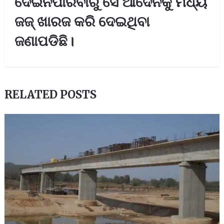
ଦେଇନପାରିବାରୁ ସେ ଆଦେନକୁ ମଧ୍ୟ
ଜଜ୍‌ ଖାରଜ କରି ଦେଇଥିବା
ଜଣାପଡିଛି।
RELATED POSTS