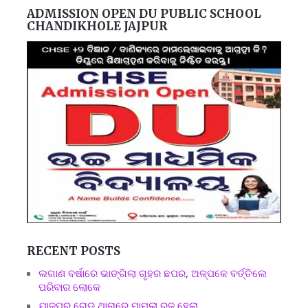
ADMISSION OPEN DU PUBLIC SCHOOL
CHANDIKHOLE JAJPUR
RECENT POSTS
ଲଗାଣ ବର୍ଷାରେ ଭାଙ୍ଗିଲା ଗୃହର ଛପର, ଅଳ୍ପକେ ବର୍ତ୍ତିଲେ
ପରିବାର ଲୋକେ
ଯାଜପୁର ରୋଡ ଥାନାରେ ମାମଲା ରୁଜୁ ହେଲା