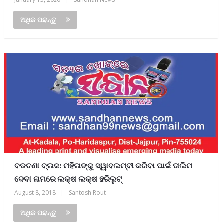
ଅଧିକ ପଢନ୍ତୁ
ବଡଚଣା ବ୍ଲକ: ମହିଳାଙ୍କୁ ସ୍ୱାବଲମ୍ବୀ କରିବା ପାଇଁ ତାଲିମ
ଦେବା ନାମରେ ଲକ୍ଷ ଲକ୍ଷ ହରିଲୁଟ୍
August 8, 2018
|
Santosh Rout
ଅଧିକ ପଢନ୍ତୁ