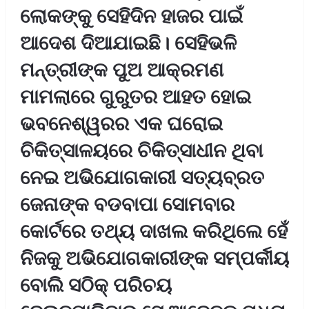
ଲୋକଙ୍କୁ ସେହିଦିନ ହାଜର ପାଇଁ
ଆଦେଶ ଦିଆଯାଇଛି। ସେହିଭଳି
ମନ୍ତ୍ରୀଙ୍କ ପୁଅ ଆକ୍ରମଣ
ମାମଲାରେ ଗୁରୁତର ଆହତ ହୋଇ
ଭବନେଶ୍ୱରର ଏକ ଘରୋଇ
ଚିକିତ୍ସାଳୟରେ ଚିକିତ୍ସାଧୀନ ଥିବା
ନେଇ ଅଭିଯୋଗକାରୀ ସତ୍ୟବ୍ରତ
ଜେନାଙ୍କ ବଡବାପା ସୋମବାର
କୋର୍ଟରେ ତଥ୍ୟ ଦାଖଲ କରିଥିଲେ ହେଁ
ନିଜକୁ ଅଭିଯୋଗକାରୀଙ୍କ ସମ୍ପର୍କୀୟ
ବୋଲି ସଠିକ୍‍ ପରିଚୟ