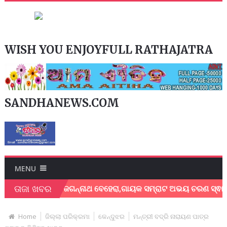
WISH YOU ENJOYFULL RATHAJATRA
SANDHANEWS.COM
MENU
ତାଜା ଖବର
ୟକ ଶେଖର ଜଗନ୍ନାଥ ବେହେରା,ଗାୟକ ସମ୍ରାଟ ଅଭୟ ଚରଣ ସ୍ଵାଇଁଙ୍କ ଅଶ୍ର
Home
ଜିଲ୍ଲା ପରିକ୍ରମା
କେନ୍ଦୁଝର
ମନ୍ତ୍ରୀ ବଦ୍ରି ନାରାୟଣ ପାତ୍ର