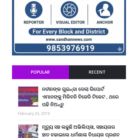
POPULAR
RECENT
ନବୀନଙ୍କ ଗୁଇନ୍ଦା ଦେଲା ରିପୋର୍ଟ
ଏମାନଙ୍କୁ ମିଳିବନି ବିଜେଡି ଟିକେଟ , ଥରେ
ପଢି ନିଅନ୍ତୁ
February 23, 2019
ମୃତ୍ୟୁ ସହ ଲଢୁଛି ଅଭିଲିପ୍ସା, ସହାୟତାର
ହାତ ବଢାଇଲେ ଧର୍ମଶାଳା ବିଧାୟକ ପ୍ରଣବ