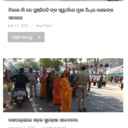
ବିକାଶ ନାଁ ରେ ପୁଞ୍ଜିପତି ଙ୍କ ସ୍ୱାର୍ଥରେ ମୁଖା ପିନ୍ଧା ଲୋକଙ୍କ
ସରକାର
July 13, 2026
|
Raju Patel
ଅଧିକ ପଢନ୍ତୁ
ଦଶପଲ୍ଲାରେ ସଡ଼କ ସୁରକ୍ଷା ସଚେତନତା
January 13, 2020
|
Sandhan News