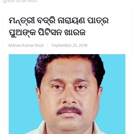
ପୁଅଙ୍କ ପିଟିସନ ଖାରଜ
ମନ୍ତ୍ରୀ ବଦ୍ରି ନାରାୟଣ ପାତ୍ର
ପୁଅଙ୍କ ପିଟିସନ ଖାରଜ
Manas Kumar Rout
|
September 25, 2018