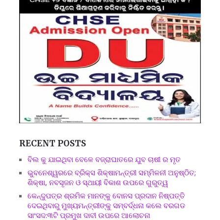
RECENT POSTS
ବିଲ କୁ ଯାଇଥିବା ବେଳେ ବଜ୍ରାଘାତରେ ଯୁବ ଚାଷୀ ର ମୃତ
ଭୁବନେଶ୍ୱରରେ ବ୍ରିକ୍ସ ଶିକ୍ଷାମନ୍ତ୍ରୀ ସମ୍ମିଳନୀ ଅନୁଷ୍ଠିତ;
ଶିକ୍ଷା, ନବସୃଜନ ଓ ସ୍ଥାୟୀ ବିକାଶ ଉପରେ ଗୁରୁତ୍ୱ
କେନ୍ଦୁପତ୍ର ଶ୍ରମିକ ମାନଙ୍କୁ ବୋନସ ପ୍ରଦାନ ନିଷ୍ପତ୍ତି
ଦେଇଥିବାରୁ ମୁଖ୍ୟମନ୍ତ୍ରୀଙ୍କୁ ସମ୍ବର୍ଦ୍ଧନା କଲେ ବରଗଡ
ସାଂସଦ:୩ଟି ପ୍ରମୁଖ ଦାବୀ ଉପରେ ଆଲୋଚନା