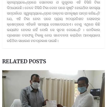
ସ୍ବାସ୍ଥ୍ୟକେନ୍ଦ୍ରରେ ସୋମ‌ବାର ଓ ଗୁରୁବାର ଏହି ବିସିଜି ଟିକା
ଦିଆଯାଉଛି। ତେବେ ବିସିଜି ଟିକା ଦେବା ପରେ ସୃଷ୍ଟି ହୋଇଥ‌ିବା ସମସ୍ୟା
ସମ୍ପର୍କରେ ସ୍ୱାସ୍ଥ୍ୟକେନ୍ଦ୍ରର ଡାକ୍ତର ରାମକୃଷ୍ଣ ପାତ୍ର କହିଛନ୍ତି
ଯେ, ଏହି ଟିକା ନେବା ପରେ ପ୍ରାୟ ୭୦ପ୍ରତିଶତ ଲୋକଙ୍କ
କ୍ଷେତ୍ରରେ ଏହିଭଳି ସମସ୍ୟା ଦେଖାଦେଇଥାଏ। ତେଣୁ ଏଥିରେ କିଛି
ଭୟଭୀତ ହେବାର ନାହିଁ ବୋଲି ସେ ସୂଚନା ଦେଇଛନ୍ତି । ମେଡିକାଲ
ପ୍ରଶାସନ ତରଫରୁ ଟିକାକୁ ନେଇ ସଚେତନତା କରାଯିବା ଆବଶ୍ୟକତା
ରହିଥ‌ିବା ସାଧାରଣ ମତପ୍ରକାଶ ପାଇଛି।
RELATED POSTS