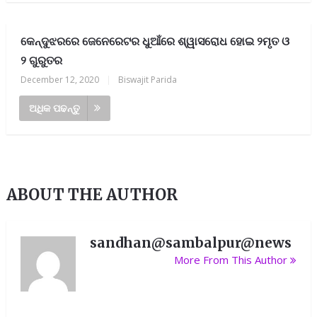
କେନ୍ଦୁଝରରେ ଜେନେରେଟର ଧୁଆଁରେ ଶ୍ୱାସରୋଧ ହୋଇ ୨ମୃତ ଓ
୨ ଗୁରୁତର
December 12, 2020
|
Biswajit Parida
ଅଧିକ ପଢନ୍ତୁ
ABOUT THE AUTHOR
sandhan@sambalpur@news
More From This Author