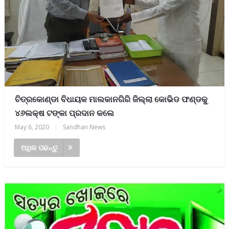
ଚିତ୍ରକୋଣ୍ଡା ବିଧାୟକ ମାଲକାନଗିରି ଜିଲ୍ଲା କୋଭିଡ ଫଣ୍ଡକୁ
୪୬ଲକ୍ଷ ଟଙ୍କା ପ୍ରଦାନ କଲେ
May 6, 2020
|
Sandhan News
ଅଧିକ ପଢନ୍ତୁ