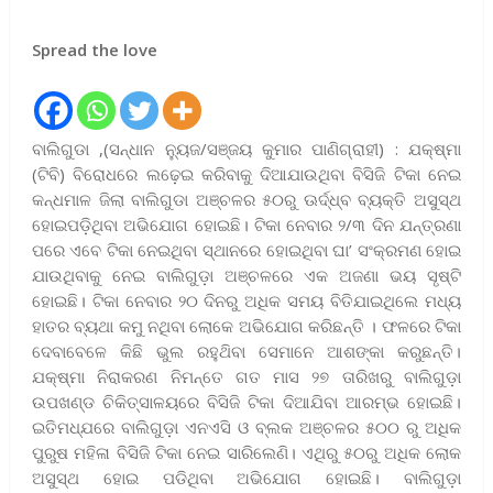
Spread the love
ବାଲିଗୁଡା ,(ସନ୍ଧାନ ନ୍ୟୁଜ/ସଞ୍ଜୟ କୁମାର ପାଣିଗ୍ରାହୀ) : ଯକ୍ଷ୍ମା
(ଟିବି) ବିରୋଧରେ ଲଢ଼େଇ କରିବାକୁ ଦିଆଯାଉଥିବା ବିସିଜି ଟିକା ନେଇ
କନ୍ଧମାଳ ଜିଲା ବାଲିଗୁଡା ଅଞ୍ଚଳର ୫୦ରୁ ଊର୍ଦ୍ଧ୍ବ ବ୍ୟକ୍ତି ଅସୁସ୍ଥ
ହୋଇପଡ଼ିଥିବା ଅଭିଯୋଗ ହୋଇଛି। ଟିକା ନେବାର ୨/୩ ଦିନ ଯନ୍ତ୍ରଣା
ପରେ ଏବେ ଟିକା ନେଇଥିବା ସ୍ଥାନରେ ହୋଇଥିବା ଘା’ ସଂକ୍ରମଣ ହୋଇ
ଯାଉଥିବାକୁ ନେଇ ବାଲିଗୁଡ଼ା ଅଞ୍ଚଳରେ ଏକ ଅଜଣା ଭୟ ସୃଷ୍ଟି
ହୋଇଛି। ଟିକା ନେବାର ୨୦ ଦିନରୁ ଅଧିକ ସମୟ ବିତିଯାଇଥିଲେ ମଧ୍ୟ
ହାତର ବ୍ୟଥା କମୁ ନଥିବା ଲୋକେ ଅଭିଯୋଗ କରିଛନ୍ତି । ଫଳରେ ଟିକା
ଦେବାବେଳେ କିଛି ଭୁଲ ରହୁଥ‌ିବା ସେମାନେ ଆଶଙ୍କା କରୁଛନ୍ତି।
ଯକ୍ଷ୍ମା ନିରାକରଣ ନିମନ୍ତେ ଗତ ମାସ ୨୭ ତାରିଖରୁ ବାଲିଗୁଡ଼ା
ଉପଖଣ୍ଡ ଚିକିତ୍ସାଳୟରେ ବିସିଜି ଟିକା ଦିଆଯିବା ଆରମ୍ଭ ହୋଇଛି।
ଇତିମଧ୍ଯରେ ବାଲିଗୁଡ଼ା ଏନଏସି ଓ ବ୍ଲକ ଅଞ୍ଚଳର ୫୦୦ ରୁ ଅଧିକ
ପୁରୁଷ ମହିଳା ବିସିଜି ଟିକା ନେଇ ସାରିଲେଣି। ଏଥିରୁ ୫୦ରୁ ଅଧିକ ଲୋକ
ଅସୁସ୍ଥ ହୋଇ ପଡିଥିବା ଅଭିଯୋଗ ହୋଇଛି। ବାଲିଗୁଡ଼ା