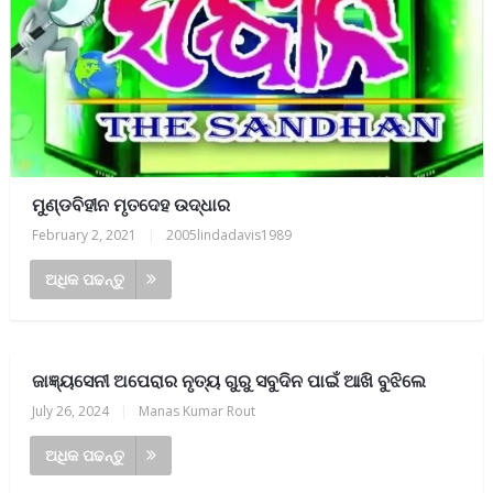
ମୁଣ୍ଡବିହୀନ ମୃତଦେହ ଉଦ୍ଧାର
February 2, 2021
|
2005lindadavis1989
ଅଧିକ ପଢନ୍ତୁ
ଜାଜ୍ଞ୍ୟସେନୀ ଅପେରାର ନୃତ୍ୟ ଗୁରୁ ସବୁଦିନ ପାଇଁ ଆଖି ବୁଝିଲେ
July 26, 2024
|
Manas Kumar Rout
ଅଧିକ ପଢନ୍ତୁ