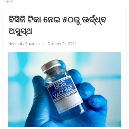
ଅସୁସ୍ଥ
ବିସିଜି ଟିକା ନେଇ ୫୦ରୁ ଊର୍ଦ୍ଧ୍ବ
ଅସୁସ୍ଥ
Hemanta Bhainsa
|
October 24, 2024