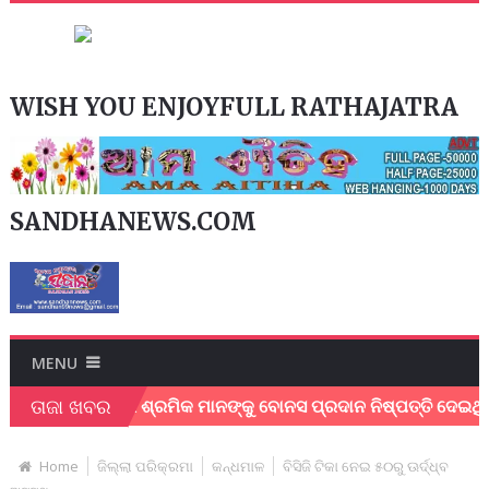
WISH YOU ENJOYFULL RATHAJATRA
SANDHANEWS.COM
MENU
ତାଜା ଖବର
କେନ୍ଦୁପତ୍ର ଶ୍ରମିକ ମାନଙ୍କୁ ବୋନସ ପ୍ରଦାନ ନିଷ୍ପତ୍ତି ଦେଇଥିବାରୁ 
Home
ଜିଲ୍ଲା ପରିକ୍ରମା
କନ୍ଧମାଳ
ବିସିଜି ଟିକା ନେଇ ୫୦ରୁ ଊର୍ଦ୍ଧ୍ବ