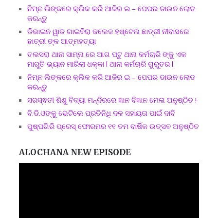
ନିମ୍ନ ଲିଙ୍କରେ କ୍ଲିକ କରି ଆଜିର ଇ – ପେପର ଡାଉନ ଲୋଡ
କରନ୍ତୁ
ଡିଭାଇନ ୱାଡ ଗାଇବିରା କଲେଜ ହଷ୍ଟେଲ ଛାତ୍ରୀ ନୀବାସରେ
ଛାତ୍ରୀ ଙ୍କ ଆତ୍ମହତ୍ୟା
ତଲସରା ଥାନା ସାମ୍ନା ରେ ଆଗ ପଟୁ ଥାନା କର୍ମଚାରି ଙ୍କୁ ଏକ
ମାରୁତି ଭ୍ୟାନ ମାରିଲା ଧକ୍କା l ଥାନା କର୍ମଚାରି ଗୁରୁତର l
ନିମ୍ନ ଲିଙ୍କରେ କ୍ଲିକ କରି ଆଜିର ଇ – ପେପର ଡାଉନ ଲୋଡ
କରନ୍ତୁ
ସରସ୍ଵତୀ ଶିଶୁ ବିଦ୍ୟା ମନ୍ଦିରରେ ଜ୍ଞାନ ବିଜ୍ଞାନ ମେଳା ଅନୁଷ୍ଠିତ !
ବି.ଡି.ଓଙ୍କୁ ଭେଟିଲେ ପ୍ରତିନିଧି ଦଳ ସହାୟତା ପାଇଁ ଦାବି
ପୁଷ୍ପଗିରି ପ୍ରେସ୍ ଫୋରମର ୧୧ ତମ ବାର୍ଷିକ ଉତ୍ସବ ଅନୁଷ୍ଠିତ
ALOCHANA NEW EPISODE
Video
Player