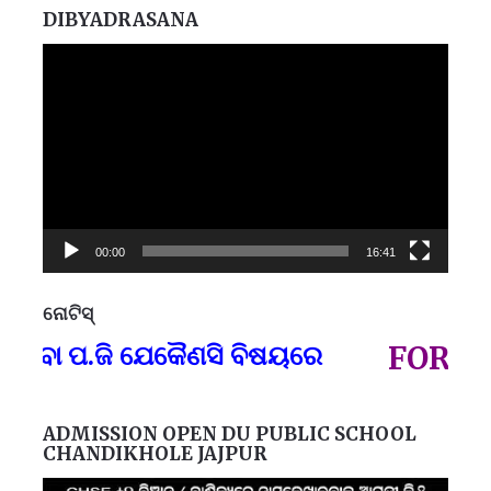
DIBYADRASANA
Video
Player
00:00
16:41
ନୋଟିସ୍
ପ୍
ା ପ.ଜି ଯେକୈଣସି ବିଷୟରେ
FOR GOVT
ADMISSION OPEN DU PUBLIC SCHOOL
CHANDIKHOLE JAJPUR