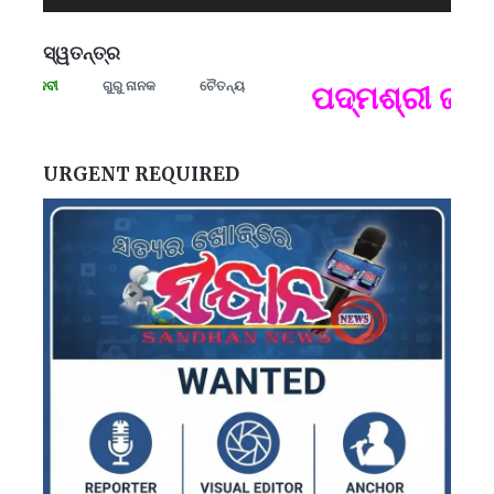
ସ୍ୱତନ୍ତ୍ର
ାଦେବୀ
ଗୁରୁ ନାନକ
ଚୈତନ୍ୟ
ପଦ୍ମଶ୍ରୀ ଜୟନ୍ତ
ପ
B
ପ
URGENT REQUIRED