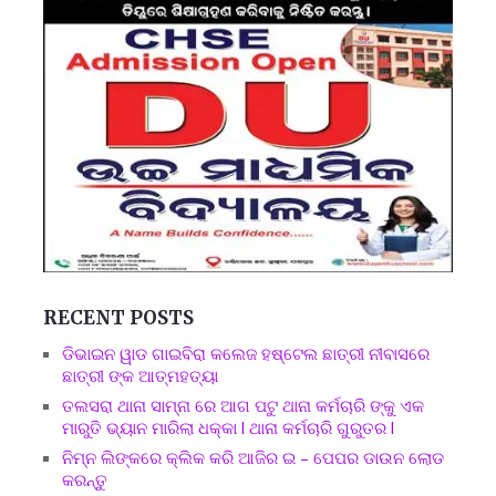
RECENT POSTS
ଡିଭାଇନ ୱାଡ ଗାଇବିରା କଲେଜ ହଷ୍ଟେଲ ଛାତ୍ରୀ ନୀବାସରେ
ଛାତ୍ରୀ ଙ୍କ ଆତ୍ମହତ୍ୟା
ତଲସରା ଥାନା ସାମ୍ନା ରେ ଆଗ ପଟୁ ଥାନା କର୍ମଚାରି ଙ୍କୁ ଏକ
ମାରୁତି ଭ୍ୟାନ ମାରିଲା ଧକ୍କା l ଥାନା କର୍ମଚାରି ଗୁରୁତର l
ନିମ୍ନ ଲିଙ୍କରେ କ୍ଲିକ କରି ଆଜିର ଇ – ପେପର ଡାଉନ ଲୋଡ
କରନ୍ତୁ