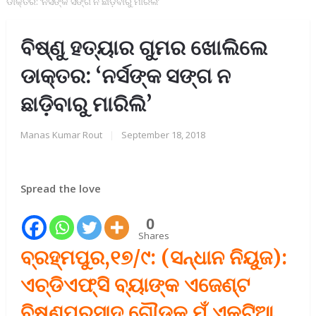
ଡାକ୍ତର: ‘ନର୍ସଙ୍କ ସଙ୍ଗ ନ ଛାଡ଼ିବାରୁ ମାରିଲି’
ବିଷ୍ଣୁ ହତ୍ୟାର ଗୁମର ଖୋଲିଲେ
ଡାକ୍ତର: ‘ନର୍ସଙ୍କ ସଙ୍ଗ ନ
ଛାଡ଼ିବାରୁ ମାରିଲି’
Manas Kumar Rout
|
September 18, 2018
Spread the love
0
Shares
ବ୍ରହ୍ମପୁର,୧୭/୯: (ସନ୍ଧାନ ନିୟୁଜ):
ଏଚ୍‌ଡିଏଫ୍‌ସି ବ୍ୟାଙ୍କ ଏଜେଣ୍ଟ
ବିଷ୍ଣୁପ୍ରସାଦ ଗୌଡ଼କୁ ମୁଁ ଏକୁଟିଆ