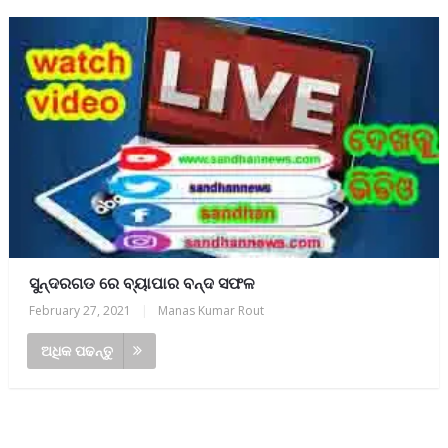
ସୁନ୍ଦରଗଡ ରେ ବ୍ୟାପାର ବନ୍ଦ ସଫଳ
February 27, 2021
|
Manas Kumar Rout
ଅଧିକ ପଢନ୍ତୁ