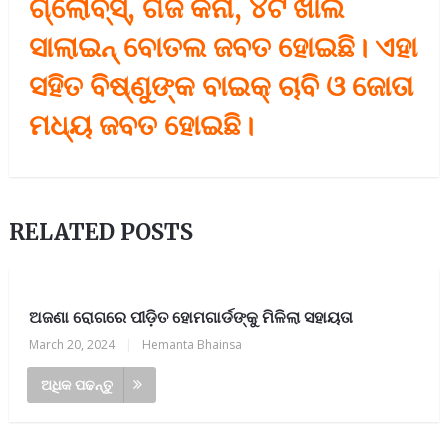
ଗ୍ଲୋବ୍‌ସ୍‌, ଗଜ କନା, ୪ଟି ଖାଲି
ସାଲାଇନ୍‌ ବୋତଲ ଜବତ ହୋଇଛି। ଏହା
ସହିତ ବିଷ୍ଣୁଙ୍କ ବାଇକ୍‌ ଚାବି ଓ ଜୋତା
ମଧ୍ୟ ଜବତ ହୋଇଛି।
RELATED POSTS
ଅଜଣା ରୋଗରେ ପୀଡ଼ିତ ହୋମଗାର୍ଡଙ୍କୁ ମିଳିଲା ସହାୟତା
March 20, 2024
|
Hemanta Bhainsa
ଅଧିକ ପଢନ୍ତୁ