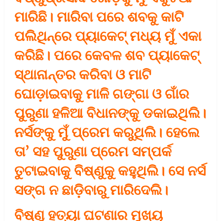
ମାରିଛି। ମାରିବା ପରେ ଶବକୁ କାଟି
ପଲିଥିନ୍‌ରେ ପ୍ୟାକେଟ୍‌ ମଧ୍ୟ ମୁଁ ଏକା
କରିଛି। ପରେ କେବଳ ଶବ ପ୍ୟାକେଟ୍‌
ସ୍ଥାନାନ୍ତର କରିବା ଓ ମାଟି
ଘୋଡ଼ାଇବାକୁ ମାଳି ଗଙ୍ଗା ଓ ଗାଁର
ପୁରୁଣା ହଳିଆ ବିଧାନଙ୍କୁ ଡକାଇଥିଲି।
ନର୍ସଙ୍କୁ ମୁଁ ପ୍ରେମ କରୁଥିଲି। ହେଲେ
ତା’ ସହ ପୁରୁଣା ପ୍ରେମ ସମ୍ପର୍କ
ତୁଟାଇବାକୁ ବିଷ୍ଣୁକୁ କହୁଥିଲି। ସେ ନର୍ସ
ସଙ୍ଗ ନ ଛାଡ଼ିବାରୁ ମାରିଦେଲି।
ବିଷ୍ଣୁ ହତ୍ୟା ଘଟଣାର ମୁଖ୍ୟ