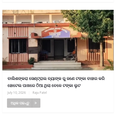
ବାଲିଶଙ୍କରା ସେଣ୍ଟ୍ରାଲ ବ୍ୟାଙ୍କ ରୁ ଜଣେ ଟଙ୍କା ବାହାର କରି
ହୋଟେଲ ପାଖରେ ଠିଆ ଥିଲା ବେଳେ ଟଙ୍କା ଲୁଟ
July 10, 2026
|
Raju Patel
ଅଧିକ ପଢନ୍ତୁ