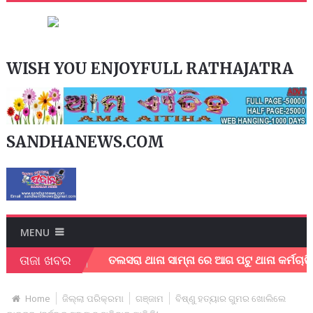
WISH YOU ENJOYFULL RATHAJATRA
SANDHANEWS.COM
MENU
ତାଜା ଖବର
ଆତ୍ମହତ୍ୟା
ତଲସରା ଥାନା ସାମ୍ନା ରେ ଆଗ ପଟୁ ଥାନା କର୍ମଚାରି ଙ୍କୁ ଏକ 
Home
ଜିଲ୍ଲା ପରିକ୍ରମା
ଗଞ୍ଜାମ
ବିଷ୍ଣୁ ହତ୍ୟାର ଗୁମର ଖୋଲିଲେ