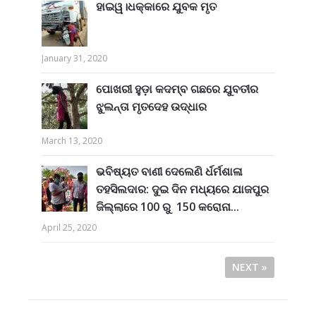
ହାଇୱ।ଧକ୍କାରେ ଯୁବକ ମୃତ
January 31, 2020
ପୋଖରୀ ହୁଡ଼ା କଦମ୍ବ ଗଛରେ ଯୁବତୀର
ଝୁଲନ୍ତା ମୃତଦେହ ଉଦ୍ଧାର
March 13, 2020
ଭବିଷ୍ୟତ ବାଣୀ ଦେଲେଣି ର୍ଧର୍ମଶାଳା
ତହସିଲଦାର: ଦୁଇ ଦିନ ମଧ୍ୟରେ ଯାଜପୁର
ଜିଲ୍ଲାରେ 100 ରୁ 150 କରୋନା...
April 25, 2020
NEXT »