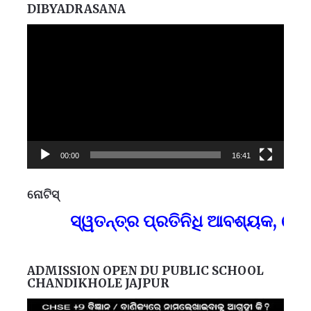
DIBYADRASANA
Video
Player
00:00
16:41
ନୋଟିସ୍
ପ୍
ସ୍ୱତନ୍ତ୍ର ପ୍ରତିନିଧି ଆବଶ୍ୟକ, ଯୋଗା
F
ADMISSION OPEN DU PUBLIC SCHOOL
CHANDIKHOLE JAJPUR