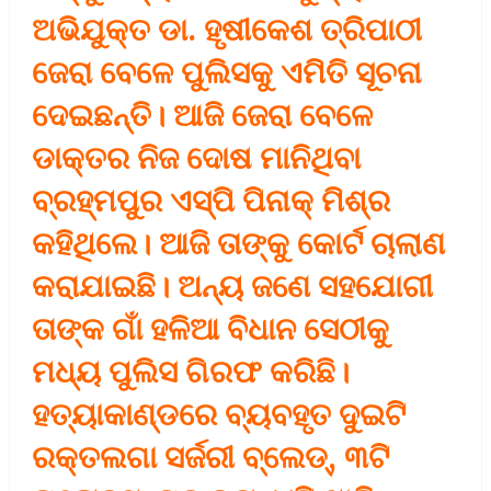
ଅଭିଯୁକ୍ତ ଡା. ହୃଷୀକେଶ ତ୍ରିପାଠୀ
ଜେରା ବେଳେ ପୁଲିସକୁ ଏମିତି ସୂଚନା
ଦେଇଛନ୍ତି। ଆଜି ଜେରା ବେଳେ
ଡାକ୍ତର ନିଜ ଦୋଷ ମାନିଥିବା
ବ୍ରହ୍ମପୁର ଏସ୍‌ପି ପିନାକ୍‌ ମିଶ୍ର
କହିଥିଲେ। ଆଜି ତାଙ୍କୁ କୋର୍ଟ ଚାଲାଣ
କରାଯାଇଛି। ଅନ୍ୟ ଜଣେ ସହଯୋଗୀ
ତାଙ୍କ ଗାଁ ହଳିଆ ବିଧାନ ସେଠୀକୁ
ମଧ୍ୟ ପୁଲିସ ଗିରଫ କରିଛି।
ହତ୍ୟାକାଣ୍ଡରେ ବ୍ୟବହୃତ ଦୁଇଟି
ରକ୍ତଲଗା ସର୍ଜରୀ ବ୍ଲେଡ୍‌, ୩ଟି