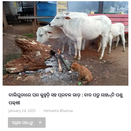
ବାଲିଗୁଡାରେ ଘନ କୁହୁଡ଼ି ସହ ପ୍ରବଳ ଜାଡ଼ : ବାଦ ପଡୁ ନାହାନ୍ତି ପଶୁ
ପକ୍ଷୀ
January 24, 2025
|
Hemanta Bhainsa
ଅଧିକ ପଢନ୍ତୁ