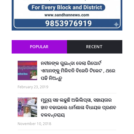
POPULAR
RECENT
ନବୀନଙ୍କ ଗୁଇନ୍ଦା ଦେଲା ରିପୋର୍ଟ
ଏମାନଙ୍କୁ ମିଳିବନି ବିଜେଡି ଟିକେଟ , ଥରେ
ପଢି ନିଅନ୍ତୁ
February 23, 2019
ମୃତ୍ୟୁ ସହ ଲଢୁଛି ଅଭିଲିପ୍ସା, ସହାୟତାର
ହାତ ବଢାଇଲେ ଧର୍ମଶାଳା ବିଧାୟକ ପ୍ରଣବ
ବଳବନ୍ତରାୟ
November 10, 2018