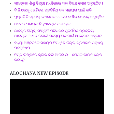
ସରସ୍ଵତୀ ଶିଶୁ ବିଦ୍ୟା ମନ୍ଦିରରେ ଜ୍ଞାନ ବିଜ୍ଞାନ ମେଳା ଅନୁଷ୍ଠିତ !
ବି.ଡି.ଓଙ୍କୁ ଭେଟିଲେ ପ୍ରତିନିଧି ଦଳ ସହାୟତା ପାଇଁ ଦାବି
ପୁଷ୍ପଗିରି ପ୍ରେସ୍ ଫୋରମର ୧୧ ତମ ବାର୍ଷିକ ଉତ୍ସବ ଅନୁଷ୍ଠିତ
ଅବସର ପ୍ରାପ୍ତ ଶିକ୍ଷକଙ୍କ ପରଲୋକ
ଯାଜପୁର ଜିଲ୍ଲା ସଂସ୍କୃତି ପରିଷଦର ପୁନର୍ଗଠନ ପ୍ରକ୍ରିୟା
ଆରମ୍ଭ: ଅଣ-ସରକାରୀ ସଦସ୍ୟ ପଦ ପାଇଁ ଆବେଦନ ଆହ୍ଵାନ
ବନ୍ୟା ଅଞ୍ଚଳରେ ସହାୟତା ନିମନ୍ତେ ଜିଲ୍ଲା ପ୍ରଶାସନ ପକ୍ଷରୁ
ପଦକ୍ଷେପ
ନିମ୍ନ ଲିଙ୍କରେ କ୍ଲିକ କରି ଆଜିର ଇ – ପେପର ଡାଉନ ଲୋଡ
କରନ୍ତୁ
ALOCHANA NEW EPISODE
Video
Player