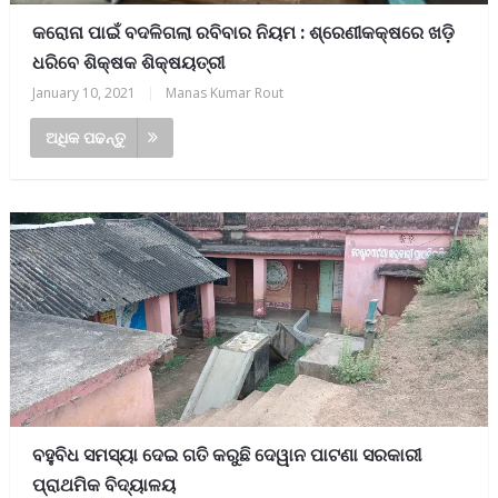
କରୋନା ପାଇଁ ବଦଳିଗଲା ରବିବାର ନିୟମ : ଶ୍ରେଣୀକକ୍ଷରେ ଖଡ଼ି
ଧରିବେ ଶିକ୍ଷକ ଶିକ୍ଷୟତ୍ରୀ
January 10, 2021
|
Manas Kumar Rout
ଅଧିକ ପଢନ୍ତୁ
ବହୁବିଧ ସମସ୍ୟା ଦେଇ ଗତି କରୁଛି ଦେୱାନ ପାଟଣା ସରକାରୀ
ପ୍ରାଥମିକ ବିଦ୍ୟାଳୟ