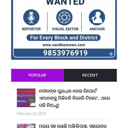
POPULAR
RECENT
ନବୀନଙ୍କ ଗୁଇନ୍ଦା ଦେଲା ରିପୋର୍ଟ
ଏମାନଙ୍କୁ ମିଳିବନି ବିଜେଡି ଟିକେଟ , ଥରେ
ପଢି ନିଅନ୍ତୁ
February 23, 2019
ମୃତ୍ୟୁ ସହ ଲଢୁଛି ଅଭିଲିପ୍ସା, ସହାୟତାର