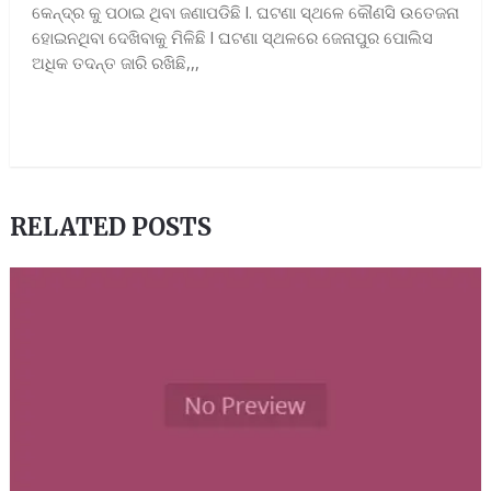
କେନ୍ଦ୍ର କୁ ପଠାଇ ଥିବା ଜଣାପଡିଛି l. ଘଟଣା ସ୍ଥଳେ କୌଣସି ଉତେଜନା
ହୋଇନଥିବା ଦେଖିବାକୁ ମିଳିଛି l ଘଟଣା ସ୍ଥଳରେ ଜେନାପୁର ପୋଲିସ
ଅଧିକ ତଦନ୍ତ ଜାରି ରଖିଛି,,,
RELATED POSTS