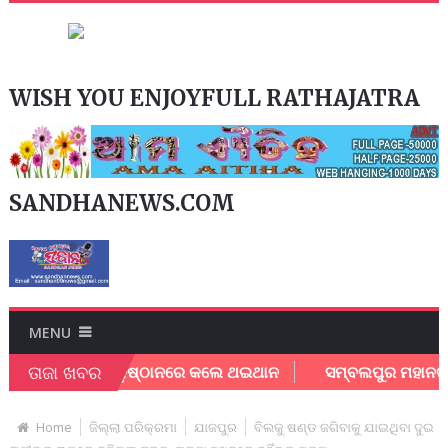
WISH YOU ENJOYFULL RATHAJATRA
SANDHANEWS.COM
MENU
ତାଜା ଖବର
କୁ ନେଇ ସଖି ଅନୁଷ୍ଠାନରେ କଲେ ଥଇଥାନ
ସମ୍ବଲପୁର ମହାନଗର ନିଗମର 
Home
ଜିଲ୍ଲା ପରିକ୍ରମା
ଯାଜପୁର
ବିଲକୁ ଷଣ୍ଡ ଜଗିବାକୁ ଯାଇଥିବା ଦୁଇ