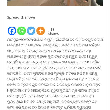
Spread the love
0
Shares
ଯାଜପୁର/୧୦/୦୯/(ସନ୍ଧାନ ନିୟୁଜ )(ସାଗରୀକା ଦଳାଇ ) ଯାଜପୁର ଜିଲ୍ଲା
ଜେନାପୁର ଥାନା ଅଞ୍ଚଳର ଯାଜପୁର ରୁ ଢେଙ୍କାନାଳ ସଂଯୋଗ କରିଥିବା
ରାସ୍ତାରେ. ଆଜି ସକାଳୁ ସକାଳୁ ୨ ଜଣ ଚାଷୀଙ୍କ ଉପରେ ହାଇୱା
ମାଡିଯିବାହେତୁ ଘଟଣା ସ୍ଥଳେ ଦୁଇ ଇଜଣଙ୍କ ମୃତ୍ୟୁ ଘଟିଛି l ମୃତ୍ୟୁ
ବ୍ୟକ୍ତି ଦୁଇ ଜଣ ମଧ୍ୟରୁ ଜଣେ ଚଡେଇଧରା ଗ୍ରାମର ନବଘନ ପରିଡା
୬୨ ଓ଼ ଆଉ ଜଣେ ହେଲେ ଲୁଣିବର ଗ୍ରାମର ସନାତନ ସାମଲ ୫୫ ବୋଲି
ଜଣାପଡିଛି l.ଘଟଣା ମୁତାବକ ୨ ଜଣ ବ୍ୟକ୍ତି ରାତିରେ ନିଜ ଚାଷ ଜମିକୁ
ଷଣ୍ଡ ଜଗିଥିବା ବେଳେ ଢେଙ୍କାନାଳ ଜିଲ୍ଲା ବାରମାଣ ପଟୁ ଏକ ପଥର
ବୋଝେଇ ଟ୍ରକ ଦ୍ରୁତ ଗତିରେ ଆସି ୨ ଜଣଙ୍କ ଉପରେ ମାଡ଼ିଯାଇଥିଲା
l. ଦୃଘଟଣା ଏମିତି ହୋଇଥିଲାଯେ ମୃତ୍ୟୁ ଦୁଇଜଣ ଙ୍କ ଶରୀର. ଚି଼ହ୍ନ ଟ
ହେବା ମୁସ୍କୁଲି ହୋଇଯାଇଥିଲା l ତେବେ ଘଟଣା ସ୍ଥଳେ ଜେନାପୁର
ପୁଲିସ ଥାନା IIC ଏବଂ ଫାଣ୍ଡି ଅଧିକାରୀ, ଘଟଣାସ୍ତଳେ ପହଞ୍ଚି ଶବ
ଜବଦ କରି ବ୍ୟବଛେଦ ନିମନ୍ତେ ନିକଟସ୍ତ ଧର୍ମଶାଳା ସ୍ୱାସ୍ଥ୍ୟ