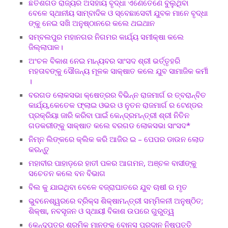
ଛତିଶଗଡ ରାଜ୍ୟର ଅସହାୟ ବୃଦ୍ଧା ଏଣେତେଣେ ବୁଲୁଥିବା
ବେଳେ ସ୍ଥାନୀୟ ସାମ୍ବାଦିକ ଓ ସ୍ବେଛାସେବୀ ଯୁବକ ମାନେ ବୃଦ୍ଧା
ଙ୍କୁ ନେଇ ସଖି ଅନୁଷ୍ଠାନରେ କଲେ ଥଇଥାନ
ସମ୍ବଲପୁର ମହାନଗର ନିଗମର କାର୍ଯ୍ୟ ସମୀକ୍ଷା କଲେ
ଜିଲ୍ଲାପାଳ।
ଅଂଚଳ ବିକାଶ ନେଇ ମାନ୍ୟବର ସାଂସଦ ଶ୍ରୀ ଭର୍ତ୍ତୃହରି
ମହତାବଙ୍କୁ ସୌଜନ୍ୟ ମୂଳକ ସାକ୍ଷାତ କଲେ ଯୁବ ସାମାଜିକ କର୍ମୀ
।
ବରଗଡ ଲୋକସଭା କ୍ଷେତ୍ରର ବିଭିନ୍ନ ରାଜମାର୍ଗ ର ତ୍ବରାନ୍ବିତ
କାର୍ଯ୍ୟ,କେତେକ ଫ୍ଲାଇ ଓଭର ଓ ନୁତନ ରାଜମାର୍ଗ ର ଟେଣ୍ଡର
ପ୍ରକ୍ରିୟା ଜାରି କରିବା ପାଇଁ କେନ୍ଦ୍ରମନ୍ତ୍ରୀ ଶ୍ରୀ ନିତିନ
ଗଡକରୀଙ୍କୁ ସାକ୍ଷାତ କଲେ ବରଗଡ ଲୋକସଭା ସାଂସଦ*
ନିମ୍ନ ଲିଙ୍କରେ କ୍ଲିକ କରି ଆଜିର ଇ – ପେପର ଡାଉନ ଲୋଡ
କରନ୍ତୁ
ମହାବୀର ପାହାଡ଼ରେ ହାତୀ ପଳର ଆଗମନ, ଅଞ୍ଚଳ ବାସୀଙ୍କୁ
ସଚେତନ କଲେ ବନ ବିଭାଗ
ବିଲ କୁ ଯାଇଥିବା ବେଳେ ବଜ୍ରାଘାତରେ ଯୁବ ଚାଷୀ ର ମୃତ
ଭୁବନେଶ୍ୱରରେ ବ୍ରିକ୍ସ ଶିକ୍ଷାମନ୍ତ୍ରୀ ସମ୍ମିଳନୀ ଅନୁଷ୍ଠିତ;
ଶିକ୍ଷା, ନବସୃଜନ ଓ ସ୍ଥାୟୀ ବିକାଶ ଉପରେ ଗୁରୁତ୍ୱ
କେନ୍ଦୁପତ୍ର ଶ୍ରମିକ ମାନଙ୍କୁ ବୋନସ ପ୍ରଦାନ ନିଷ୍ପତ୍ତି