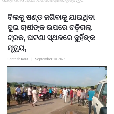
ଚାଷୀଙ୍କ ଉପରେ ଚଢ଼ିଗଲା ଟ୍ରକ, ଘଟଣା ସ୍ଥଳରେ ଦୁହିଁଙ୍କ ମୃତ୍ୟୁ,
ବିଲକୁ ଷଣ୍ଡ ଜଗିବାକୁ ଯାଇଥିବା
ଦୁଇ ଚାଷୀଙ୍କ ଉପରେ ଚଢ଼ିଗଲା
ଟ୍ରକ, ଘଟଣା ସ୍ଥଳରେ ଦୁହିଁଙ୍କ
ମୃତ୍ୟୁ,
Santosh Rout
|
September 10, 2025