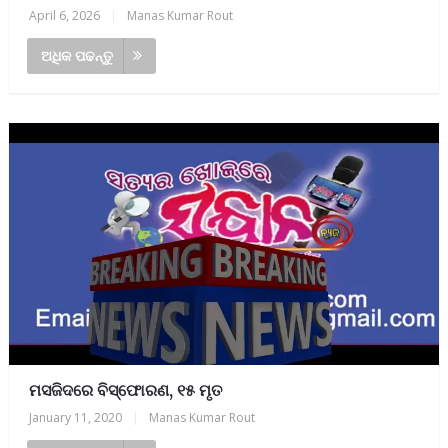
April 6, 2026
|
Manas Kumar Rout
ଅଧିକ ପଢନ୍ତୁ
ମସଜିଦରେ ବିସ୍ଫୋରଣ, ୧୫ ମୃତ
January 11, 2020
|
Manas Kumar Rout