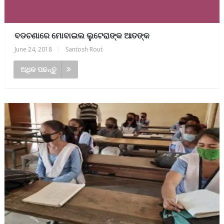
ବଡଚଣାରେ ମୋବାଇଲ ଲୁଟେରାଙ୍କ ଆତଙ୍କ
June 24, 2018
|
Santosh Rout
ଅଧିକ ପଢନ୍ତୁ