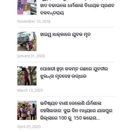
ହାତ ବଢାଇଲେ ଧର୍ମଶାଳା ବିଧାୟକ ପ୍ରଣବ
ବଳବନ୍ତରାୟ
November 10, 2018
ହାଇୱ।ଧକ୍କାରେ ଯୁବକ ମୃତ
January 31, 2020
ପୋଖରୀ ହୁଡ଼ା କଦମ୍ବ ଗଛରେ ଯୁବତୀର
ଝୁଲନ୍ତା ମୃତଦେହ ଉଦ୍ଧାର
March 13, 2020
ଭବିଷ୍ୟତ ବାଣୀ ଦେଲେଣି ର୍ଧର୍ମଶାଳା
ତହସିଲଦାର: ଦୁଇ ଦିନ ମଧ୍ୟରେ ଯାଜପୁର
ଜିଲ୍ଲାରେ 100 ରୁ 150 କରୋନା...
April 25, 2020