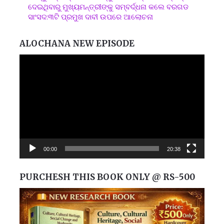
ଦେଇଥିବାରୁ ମୁଖ୍ୟମନ୍ତ୍ରୀଙ୍କୁ ସମ୍ବର୍ଦ୍ଧନା କଲେ ବରଗଡ
ସାଂସଦ:୩ଟି ପ୍ରମୁଖ ଦାବୀ ଉପରେ ଆଲୋଚନା
ALOCHANA NEW EPISODE
Video
Player
00:00
20:38
PURCHESH THIS BOOK ONLY @ RS-500