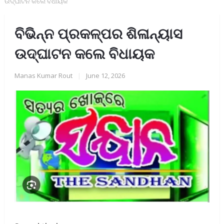
ଉଦ୍ଘାଟନ କଲେ ବିଧାୟକ
ବିଭିନ୍ନ ପ୍ରକଳ୍ପର ଶିଳାନ୍ୟାସ
ଉଦ୍ଘାଟନ କଲେ ବିଧାୟକ
Manas Kumar Rout
|
June 12, 2026