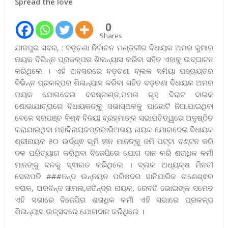
Spread the love
0
Shares
ଯାଜପୁର ସଦର, : ବଡ଼ଚଣା ନିର୍ବାଚନ ମଣ୍ଡଳୀର ବିଧାୟକ ଅମର କୁମାର
ନାୟକ ବିଭିନ୍ନ ପ୍ରକଳ୍ପର ଶିଳାନ୍ୟାସ କରିବା ସହିତ ଏହାକୁ ଉଦ୍ଘାଟନ
କରିଥିଲେ । ଏହି ଅବସରରେ ବଡ଼ଚଣା ବ୍ଲକ ସମିୟା ପଞ୍ଚାୟତର
ବିଭିନ୍ନ ପ୍ରକଳ୍ପର ଶିଳାନ୍ୟାସ କରିବା ସହିତ ବଡ଼ଚଣା ବିଧାୟକ ଅମର
ନାୟକ ଯୋଗଦେଇ ବସଷ୍ଟାଣ୍ଡ,ମମତା ଗୃହ ବିରାଟ ବାଇକ
ଶୋଭାଯାତ୍ରାରେ ବିଧାୟକଙ୍କୁ ସଭାସ୍ଥଳକୁ ପାଛୋଟି ନିଆଯାଇଥିବା
ବେଳେ ସରପଞ୍ଚ ବିଶ୍ଵ ବିଜୟୀ ବ୍ରହ୍ମାଙ୍କ ସଭାପତିତ୍ୱରେ ଅନୁଷ୍ଠିତ
କରାଯାଇଥିବା ମହାବିନାୟକପ୍ରଭାରିଅଭୟ ନାୟକ ଯୋଗଦେଇ ବିଧାୟକ
ଶ୍ରୀନାୟକ ୫୦ ଉର୍ଦ୍ଧ୍ଵ ଭୂମି ହୀନ ମାନଙ୍କୁ ଜମି ପଟ୍ଟା ବଣ୍ଟନ କରି
ଦଳ ପରିତ୍ୟାଗ କରିଥିବା ବିଜେପିରେ ଯୋଗ ଦାନ କରି ଶତାଧିକ କର୍ମୀ
ମାନଙ୍କୁ ଦଳକୁ ସ୍ଵାଗତ କରିଥିଲେ । ବ୍ଲକ ଅଧ୍ୟକ୍ଷ ମିନତୀ
ସେନାପତି ###ନନ୍ଦ ଉନ୍ନୟନ ପରିଷଦର ସାନିଯାରିକ ଗଣେଶ୍ଵର
ବରାଳ, ଅରବିନ୍ଦ ସାମଲ,ଜତିନ୍ଦ୍ର ନାୟକ, ରେବତି ଭୋଇଙ୍କ ସମେତ
ଏହି ସଭାରେ ବିଜେପିର ଶତାଧିକ କର୍ମୀ ଏହି ସଭାରେ ପ୍ରକଳ୍ପ
ଶିଳାନ୍ୟାସ ଉତ୍ସବରେ ଯୋଗଦାନ କରିଥିଲେ ।