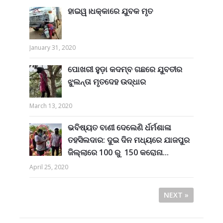
ହାଇୱ।ଧକ୍କାରେ ଯୁବକ ମୃତ
January 31, 2020
ପୋଖରୀ ହୁଡ଼ା କଦମ୍ବ ଗଛରେ ଯୁବତୀର
ଝୁଲନ୍ତା ମୃତଦେହ ଉଦ୍ଧାର
March 13, 2020
ଭବିଷ୍ୟତ ବାଣୀ ଦେଲେଣି ର୍ଧର୍ମଶାଳା
ତହସିଲଦାର: ଦୁଇ ଦିନ ମଧ୍ୟରେ ଯାଜପୁର
ଜିଲ୍ଲାରେ 100 ରୁ 150 କରୋନା...
April 25, 2020
NEXT »