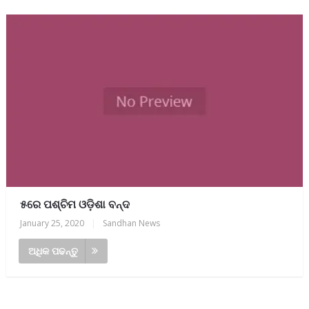
୫ରେ ପଶ୍ଚିମ ଓଡ଼ିଶା ବନ୍ଦ
January 25, 2020
|
Sandhan News
ଅଧିକ ପଢନ୍ତୁ