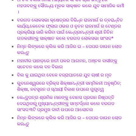
ମହତାବଙ୍କୁ ସୌଜନ୍ୟ ମୂଳକ ସାକ୍ଷାତ କଲେ ଯୁବ ସାମାଜିକ କର୍ମୀ
।
ବରଗଡ ଲୋକସଭା କ୍ଷେତ୍ରର ବିଭିନ୍ନ ରାଜମାର୍ଗ ର ତ୍ବରାନ୍ବିତ
କାର୍ଯ୍ୟ,କେତେକ ଫ୍ଲାଇ ଓଭର ଓ ନୁତନ ରାଜମାର୍ଗ ର ଟେଣ୍ଡର
ପ୍ରକ୍ରିୟା ଜାରି କରିବା ପାଇଁ କେନ୍ଦ୍ରମନ୍ତ୍ରୀ ଶ୍ରୀ ନିତିନ
ଗଡକରୀଙ୍କୁ ସାକ୍ଷାତ କଲେ ବରଗଡ ଲୋକସଭା ସାଂସଦ*
ନିମ୍ନ ଲିଙ୍କରେ କ୍ଲିକ କରି ଆଜିର ଇ – ପେପର ଡାଉନ ଲୋଡ
କରନ୍ତୁ
ମହାବୀର ପାହାଡ଼ରେ ହାତୀ ପଳର ଆଗମନ, ଅଞ୍ଚଳ ବାସୀଙ୍କୁ
ସଚେତନ କଲେ ବନ ବିଭାଗ
ବିଲ କୁ ଯାଇଥିବା ବେଳେ ବଜ୍ରାଘାତରେ ଯୁବ ଚାଷୀ ର ମୃତ
ଭୁବନେଶ୍ୱରରେ ବ୍ରିକ୍ସ ଶିକ୍ଷାମନ୍ତ୍ରୀ ସମ୍ମିଳନୀ ଅନୁଷ୍ଠିତ;
ଶିକ୍ଷା, ନବସୃଜନ ଓ ସ୍ଥାୟୀ ବିକାଶ ଉପରେ ଗୁରୁତ୍ୱ
କେନ୍ଦୁପତ୍ର ଶ୍ରମିକ ମାନଙ୍କୁ ବୋନସ ପ୍ରଦାନ ନିଷ୍ପତ୍ତି
ଦେଇଥିବାରୁ ମୁଖ୍ୟମନ୍ତ୍ରୀଙ୍କୁ ସମ୍ବର୍ଦ୍ଧନା କଲେ ବରଗଡ
ସାଂସଦ:୩ଟି ପ୍ରମୁଖ ଦାବୀ ଉପରେ ଆଲୋଚନା
ନିମ୍ନ ଲିଙ୍କରେ କ୍ଲିକ କରି ଆଜିର ଇ – ପେପର ଡାଉନ ଲୋଡ
କରନ୍ତୁ