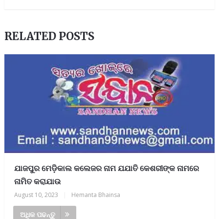
RELATED POSTS
ଯାଜପୁର ମେଡ଼ିକାଲ କଲେଜର ନାମ ଯଯାତି କେଶରୀଙ୍କ ନାମରେ
ନାମିତ କରାଯାଉ
August 10, 2023
|
Hemanta Bhainsa
ଅଧିକ ପଢନ୍ତୁ