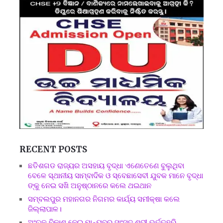
RECENT POSTS
ଛତିଶଗଡ ରାଜ୍ୟର ଅସହାୟ ବୃଦ୍ଧା ଏଣେତେଣେ ବୁଲୁଥିବା
ବେଳେ ସ୍ଥାନୀୟ ସାମ୍ବାଦିକ ଓ ସ୍ବେଛାସେବୀ ଯୁବକ ମାନେ ବୃଦ୍ଧା
ଙ୍କୁ ନେଇ ସଖି ଅନୁଷ୍ଠାନରେ କଲେ ଥଇଥାନ
ସମ୍ବଲପୁର ମହାନଗର ନିଗମର କାର୍ଯ୍ୟ ସମୀକ୍ଷା କଲେ
ଜିଲ୍ଲାପାଳ।
ଅଂଚଳ ବିକାଶ ନେଇ ମାନ୍ୟବର ସାଂସଦ ଶ୍ରୀ ଭର୍ତ୍ତୃହରି