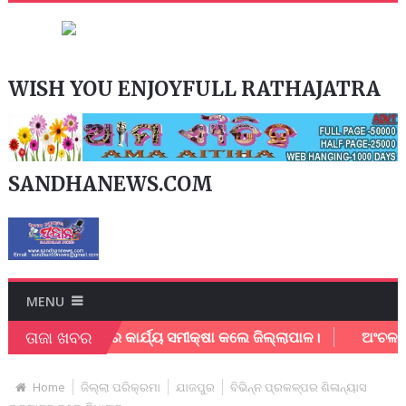
WISH YOU ENJOYFULL RATHAJATRA
SANDHANEWS.COM
MENU
ତାଜା ଖବର
ନଗର ନିଗମର କାର୍ଯ୍ୟ ସମୀକ୍ଷା କଲେ ଜିଲ୍ଲାପାଳ।
ଅଂଚଳ ବିକାଶ ନ
Home
ଜିଲ୍ଲା ପରିକ୍ରମା
ଯାଜପୁର
ବିଭିନ୍ନ ପ୍ରକଳ୍ପର ଶିଳାନ୍ୟାସ