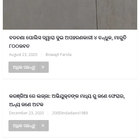
ବଡଚଣା ପୋଲିସ ଦ୍ୱାରା ଦୁଇ ଅପହରଣକାରୀ ୪ ବନ୍ଧୁକ, ମାରୁତି
୮୦୦ଜବତ
August 23, 2020
|
Biswajit Parida
ଅଧିକ ପଢନ୍ତୁ
କରଞ୍ଜିଆ ରେ ଲଜ୍ଜା: ଅଭିଯୁକ୍ତଙ୍କ ମଧ୍ୟ ରୁ ଜଣେ ଫେରାର,
ଅନ୍ୟ ଜଣେ ଅଟକ
December 23, 2020
|
2005lindadavis1989
ଅଧିକ ପଢନ୍ତୁ