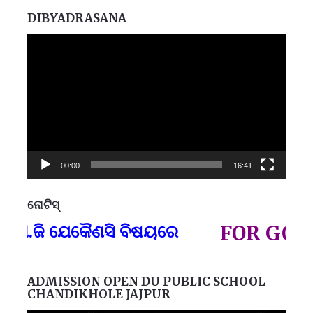
DIBYADRASANA
Video
Player
00:00
16:41
ନୋଟିସ୍
ପ୍
ଜି ଯେକୈଣସି ବିଷୟରେ
FOR GOVT AN
ADMISSION OPEN DU PUBLIC SCHOOL
CHANDIKHOLE JAJPUR