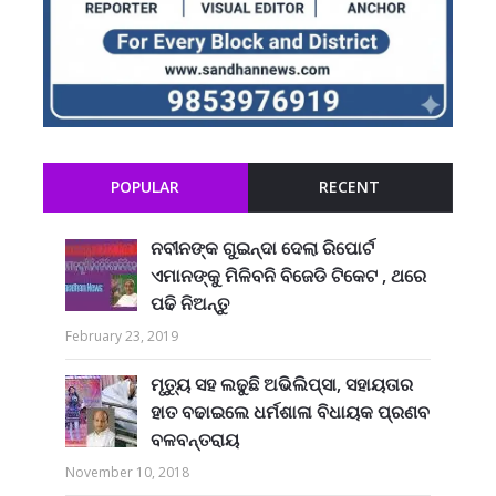
POPULAR
RECENT
ନବୀନଙ୍କ ଗୁଇନ୍ଦା ଦେଲା ରିପୋର୍ଟ
ଏମାନଙ୍କୁ ମିଳିବନି ବିଜେଡି ଟିକେଟ , ଥରେ
ପଢି ନିଅନ୍ତୁ
February 23, 2019
ମୃତ୍ୟୁ ସହ ଲଢୁଛି ଅଭିଲିପ୍ସା, ସହାୟତାର
ହାତ ବଢାଇଲେ ଧର୍ମଶାଳା ବିଧାୟକ ପ୍ରଣବ
ବଳବନ୍ତରାୟ
November 10, 2018