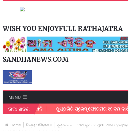
WISH YOU ENJOYFULL RATHAJATRA
SANDHANEWS.COM
MENU
ତାଜା ଖବର
ହାୟତା ପାଇଁ ଦାବି
ପୁଷ୍ପଗିରି ପ୍ରେସ୍ ଫୋରମର ୧୧ ତମ ବାର୍ଷିକ ଉତ୍ସ
Home
ଜିଲ୍ଲା ପରିକ୍ରମା
ସୁନ୍ଦରଗଡ଼
ବାଥ ରୁମ ରେ ଧୁଆ ଧୋଇ ହେଉଥିବା