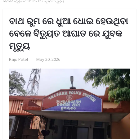
ବେଳେ ବିତ୍ୟୁତ ଆଘାତ ରେ ଯୁବକ ମୃତ୍ୟୁ
ବାଥ ରୁମ ରେ ଧୁଆ ଧୋଇ ହେଉଥିବା
ବେଳେ ବିତ୍ୟୁତ ଆଘାତ ରେ ଯୁବକ
ମୃତ୍ୟୁ
Raju Patel
|
May 20, 2026