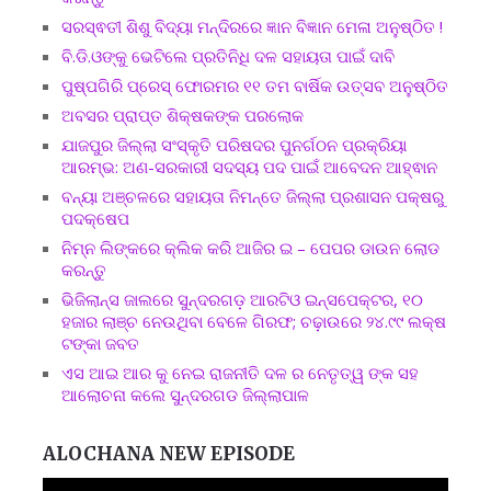
ସରସ୍ଵତୀ ଶିଶୁ ବିଦ୍ୟା ମନ୍ଦିରରେ ଜ୍ଞାନ ବିଜ୍ଞାନ ମେଳା ଅନୁଷ୍ଠିତ !
ବି.ଡି.ଓଙ୍କୁ ଭେଟିଲେ ପ୍ରତିନିଧି ଦଳ ସହାୟତା ପାଇଁ ଦାବି
ପୁଷ୍ପଗିରି ପ୍ରେସ୍ ଫୋରମର ୧୧ ତମ ବାର୍ଷିକ ଉତ୍ସବ ଅନୁଷ୍ଠିତ
ଅବସର ପ୍ରାପ୍ତ ଶିକ୍ଷକଙ୍କ ପରଲୋକ
ଯାଜପୁର ଜିଲ୍ଲା ସଂସ୍କୃତି ପରିଷଦର ପୁନର୍ଗଠନ ପ୍ରକ୍ରିୟା
ଆରମ୍ଭ: ଅଣ-ସରକାରୀ ସଦସ୍ୟ ପଦ ପାଇଁ ଆବେଦନ ଆହ୍ଵାନ
ବନ୍ୟା ଅଞ୍ଚଳରେ ସହାୟତା ନିମନ୍ତେ ଜିଲ୍ଲା ପ୍ରଶାସନ ପକ୍ଷରୁ
ପଦକ୍ଷେପ
ନିମ୍ନ ଲିଙ୍କରେ କ୍ଲିକ କରି ଆଜିର ଇ – ପେପର ଡାଉନ ଲୋଡ
କରନ୍ତୁ
ଭିଜିଲାନ୍ସ ଜାଲରେ ସୁନ୍ଦରଗଡ଼ ଆରଟିଓ ଇନ୍ସପେକ୍ଟର, ୧୦
ହଜାର ଲାଞ୍ଚ ନେଉଥିବା ବେଳେ ଗିରଫ; ଚଢ଼ାଉରେ ୨୪.୯୯ ଲକ୍ଷ
ଟଙ୍କା ଜବତ
ଏସ ଆଇ ଆର କୁ ନେଇ ରାଜନୀତି ଦଳ ର ନେତୃତ୍ୱ ଙ୍କ ସହ
ଆଲୋଚନା କଲେ ସୁନ୍ଦରଗଡ ଜିଲ୍ଲାପାଳ
ALOCHANA NEW EPISODE
Video