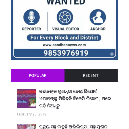
POPULAR
RECENT
ନବୀନଙ୍କ ଗୁଇନ୍ଦା ଦେଲା ରିପୋର୍ଟ
ଏମାନଙ୍କୁ ମିଳିବନି ବିଜେଡି ଟିକେଟ , ଥରେ
ପଢି ନିଅନ୍ତୁ
February 23, 2019
ମୃତ୍ୟୁ ସହ ଲଢୁଛି ଅଭିଲିପ୍ସା, ସହାୟତାର