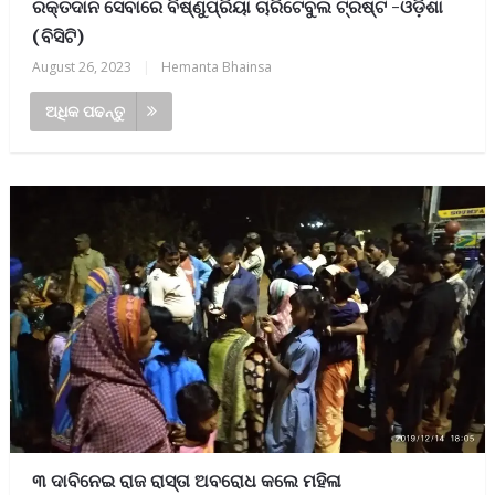
ରକ୍ତଦାନ ସେବାରେ ବିଷ୍ଣୁପ୍ରିୟା ଚାରିଟେବୁଲ ଟ୍ରଷ୍ଟ -ଓଡ଼ିଶା
(ବିସିଟି)
August 26, 2023
|
Hemanta Bhainsa
ଅଧିକ ପଢନ୍ତୁ
୩ ଦାବିନେଇ ରାଜ ରାସ୍ତା ଅବରୋଧ କଲେ ମହିଳା