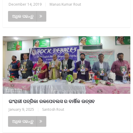
December 14, 2019
|
Manas Kumar Rout
ଅଧିକ ପଢନ୍ତୁ
ଇଂରାଜୀ ପତ୍ରିକା ରକପେବଲସ ର ବାର୍ଷିକ ଉତ୍ସବ
January 9, 2025
|
Santosh Rout
ଅଧିକ ପଢନ୍ତୁ