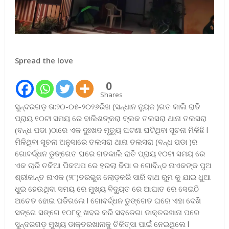
Spread the love
0
Shares
ସୁନ୍ଦରଗଡ଼ ତା:୨୦-୦୫-୨୦୨୬ରିଖ (ସନ୍ଧାନ ନ୍ୟୁଜ )ଗତ କାଲି ରାତି
ପ୍ରାୟ ୧୦ଟା ସମୟ ରେ ବାଲିଶଙ୍କରା ବ୍ଲକ ତଲସରା ଥାନା ତଲସରା
(ବନ୍ଧ ପଡା )ଠାରେ ଏକ ଦୁଃଖଦ ମୃତ୍ୟୁ ଘଟଣା ଘଟିଥିବା ସୂଚନା ମିଳିଛି l
ମିଳିଥିବା ସୂଚନା ଅନୁସାରେ ତଲସରା ଥାନା ତଲସରା (ବନ୍ଧ ପଡା )ର
ଗୋବର୍ଦ୍ଧନ ଡୁଙ୍ଗେତ ଘରେ ଗତକାଲି ରାତି ପ୍ରାୟ ୧୦ଟା ସମୟ ରେ
ଏକ ଚାରି ଚକିଆ ପିକଅପ ରେ ହରଲା ଢିପା ର ଗୋବିନ୍ଦ ନାଏକଙ୍କ ପୁଅ
ଶ୍ରୀକାନ୍ତ ନାଏକ (୨୮)ତରଭୁଜ ଲୋଡ଼କରି ସାରି ବାଥ ରୁମ କୁ ଯାଇ ଧୁଆ
ଧୁଇ ହେଉଥିବା ସମୟ ରେ ମୁଖ୍ୟ ବିଦ୍ୟୁତ ରେ ଆଘାତ ରେ ସେଇଠି
ଅଚେତ ହୋଇ ପଡିଗଲେ l ଗୋବର୍ଦ୍ଧନ ଡୁଙ୍ଗେତ ଘରେ ଏହା ଦେଖି
ସଙ୍ଗେ ସଙ୍ଗେ ୧୦୮କୁ ଖବର କରି ସବଡେଗା ଡାକ୍ତରଖାନା ପରେ
ସୁନ୍ଦରଗଡ଼ ମୁଖ୍ୟ ଡାକ୍ତରଖାନାକୁ ଚିକିତ୍ସା ପାଇଁ ନେଇଥିଲେ l