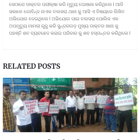
ସେଠାରେ ଡାକ୍ତର ପରୀକ୍ଷା କରି ମୃତ୍ୟୁ ଘୋଷଣା କରିଥିଲେ l ଆଜି
ସକାଳେ ଗୋବିନ୍ଦ ନାଏକ ତଲସରା ଥାନା କୁ ଆସି ଏ ବିଷୟରେ ଲିଖିତ
ଅଭିଯୋଗ ଦେଇଥିଲେ l ଅଭିଯୋଗ ପାଇ ତଲସରା ପୋଲିସ ଏକ
ଅପମୃତ୍ୟୁ ମାମଲା ରୁଜୁ କରି ସୁନ୍ଦରଗଡ଼ ମୁଖ୍ୟ ଡାକ୍ତର ଖାନା କୁ
ପହଞ୍ଚି ଶବ ବ୍ୟବଛେଦ କରାଇ ପରିବାର କୁ ଶବ ହସ୍ତାନ୍ତର କରିଥିଲେ l
RELATED POSTS