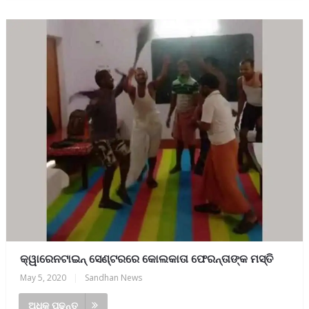
କ୍ୱାରେନଟାଇନ୍ ସେଣ୍ଟରରେ କୋଲକାତା ଫେରନ୍ତାଙ୍କ ମସ୍ତି
May 5, 2020
|
Sandhan News
ଅଧିକ ପଢନ୍ତୁ