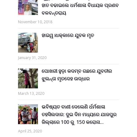
ହାତ ବଢାଇଲେ ଧର୍ମଶାଳା ବିଧାୟକ ପ୍ରଣବ
ବଳବନ୍ତରାୟ
November 10, 2018
ହାଇୱ।ଧକ୍କାରେ ଯୁବକ ମୃତ
January 31, 2020
ପୋଖରୀ ହୁଡ଼ା କଦମ୍ବ ଗଛରେ ଯୁବତୀର
ଝୁଲନ୍ତା ମୃତଦେହ ଉଦ୍ଧାର
March 13, 2020
ଭବିଷ୍ୟତ ବାଣୀ ଦେଲେଣି ର୍ଧର୍ମଶାଳା
ତହସିଲଦାର: ଦୁଇ ଦିନ ମଧ୍ୟରେ ଯାଜପୁର
ଜିଲ୍ଲାରେ 100 ରୁ 150 କରୋନା...
April 25, 2020