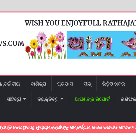
WISH YOU ENJOYFULL RATHAJ
WS.COM
ନ୍ତର୍ଜାତୀୟ
ବାଣିଜ୍ୟ
ପ୍ରୟାସ
ସୀଡ୍
ଭିଡ଼ିଓ ଖବର
ସାହିତ୍ୟ
ବ୍ୟକ୍ତିତ୍ବ
ଆପଣଙ୍କ ରିପୋର୍ଟ
ରାଶିଫ
େଇଥିବାରୁ ମୁଖ୍ୟମନ୍ତ୍ରୀଙ୍କୁ ସମ୍ବର୍ଦ୍ଧନା କଲେ ବରଗଡ ସାଂସଦ:୩ଟି ପ୍