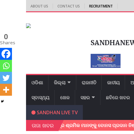
ABOUT US
CONTACT US
RECRUITMENT
0
SANDHANE
Shares
ଓଡିଶା
ଜିଲ୍ଲା
ରାଜନୀତି
ଜାତୀୟ
ଆ
ସ୍ବାସ୍ଥ୍ୟ
ଖେଳ
ସହର
ଛବିରେ ଖବର
SANDHAN LIVE TV
ତାଜା ଖବର
କେନ୍ଦୁପତ୍ର ଶ୍ରମିକ ମାନଙ୍କୁ ବୋନସ ପ୍ରଦାନ ନିଷ୍ପତ୍ତି ଦ