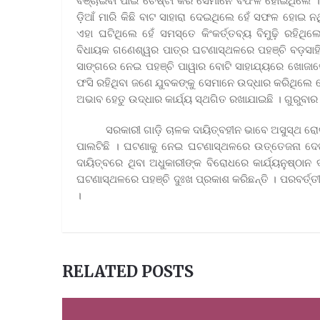
ଡ଼ିଆଁ ମାରି କିଛି ବାଟ ସାହାରା ଦେଇଥିଲେ ହେଁ ସଫଳ ହୋ
ଏହା ଘଟିଥିଲେ ହେଁ ସମସ୍ତେ କିଂକର୍ତ୍ତବ୍ୟ ବିମୁଢ଼ି ରହିଥି
ବିଧାୟକ ଗଣେଶ୍ୱର ପାତ୍ର ଘଟଣାସ୍ଥଳରେ ପହଞ୍ଚି ବଡ଼ସାହି 
ସାଙ୍ଗରେ ନେଇ ପହଞ୍ଚି ପାୱାର ବୋଟି ସାହାଯ୍ୟରେ ଖୋଜାଖୋ
ଫସି ରହିଥିବା ଜଣେ ଯୁବକଙ୍କୁ ସେମାନେ ଉଦ୍ଧାର କରିଥିଲେ
ଅଭାବ ହେତୁ ଉଦ୍ଧାର କାର୍ଯ୍ୟ ସ୍ଥଗିତ ରଖାଯାଇଛି । ଗୁରୁବ
‌ ସରକାରୀ ଗାଡ଼ି ଚାଳକ ଦାୟିତ୍ବହୀନ ଭାବେ ଅସୁସ୍ଥ ରୋଗୀଙ୍
ପାଲଟିଛି । ଘଟଣାକୁ ନେଇ ଘଟଣାସ୍ଥଳରେ ଉତ୍ତେଜନା ଦେଖା
ଦାୟିତ୍ବରେ ଥିବା ଅଧୁକାରୀଙ୍କ ବିରୋଧରେ କାର୍ଯ୍ୟନୁଷ୍ଠାନ ଦ
ଘଟଣାସ୍ଥଳରେ ପହଞ୍ଚି ଦୁଃଖ ପ୍ରକାଶ କରିଛନ୍ତି । ପରବର୍ତ୍ତ
।
RELATED POSTS