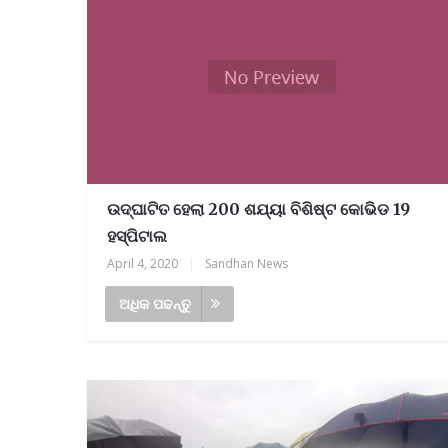
ଉଦ୍ଘାଟିତ ହେଲା 200 ଶଯ୍ୟା ବିଶିଷ୍ଟ କୋଭିଡ 19
ହସ୍ପିଟାଲ
April 4, 2020
|
Sandhan News
ଅଧିକ ପଢନ୍ତୁ