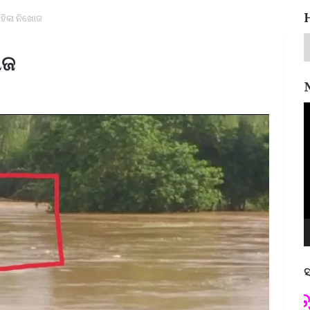
ହିଳା ନିଖୋଜ
ୋଜ
V
P
ସ
ପଦ୍ମଶ୍ରୀ ଜୟନ୍ତ ମହାପାତ୍ର