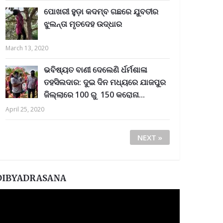
ପୋଖରୀ ହୁଡ଼ା କଦମ୍ବ ଗଛରେ ଯୁବତୀର
ଝୁଲନ୍ତା ମୃତଦେହ ଉଦ୍ଧାର
March 13, 2020
ଭବିଷ୍ୟତ ବାଣୀ ଦେଲେଣି ର୍ଧର୍ମଶାଳା
ତହସିଲଦାର: ଦୁଇ ଦିନ ମଧ୍ୟରେ ଯାଜପୁର
ଜିଲ୍ଲାରେ 100 ରୁ 150 କରୋନା...
April 25, 2020
NEXT »
DIBYADRASANA
ideo
layer