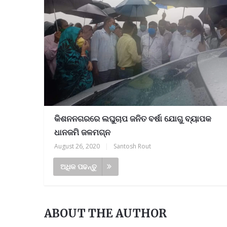
ର ପ୍ରତିନିଧି ଆବଶ୍ୟକ, ଯୋଗାଯୋଗ-୯୪୩୭୮୧୯୩
କିଶନନଗରରେ ଲଘୁଚାପ ଜନିତ ବର୍ଷା ଯୋଗୁ ବ୍ୟାପକ
ଧାନଜମି ଜଳମଗ୍ନ
August 26, 2020
|
Santosh Rout
ଅଧିକ ପଢନ୍ତୁ
ABOUT THE AUTHOR