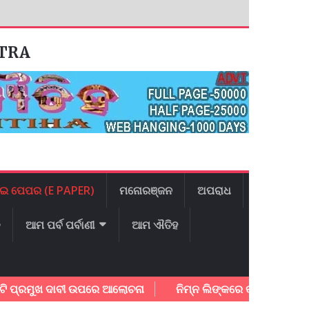
ATRA
ଇ ପେପର (E PAPER)
ମନୋରଞ୍ଜନ
ଅପରାଧ
ଳ
ଆମ ପର୍ବ ପର୍ବାଣୀ
ଆମ ଐତିହ
ରମୁଖ ଦାବୀ ଉପରେ ଆଲୋଚନା
ନିମ୍ନ ଲିଙ୍କରେ କ୍ଲିକ କରି ଆଜିର ଇ –