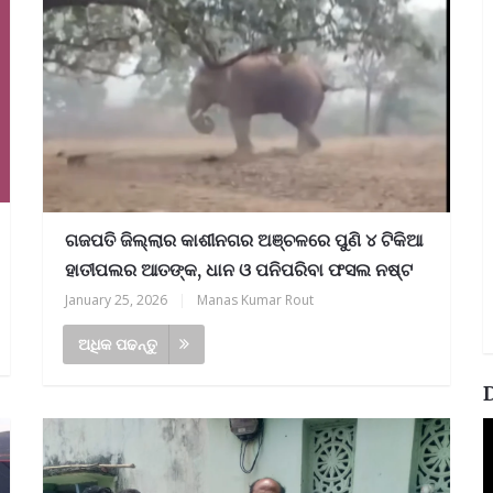
ଗଜପତି ଜିଲ୍ଲାର କାଶୀନଗର ଅଞ୍ଚଳରେ ପୁଣି ୪ ଟିକିଆ
ହାତୀପଲର ଆତଙ୍କ, ଧାନ ଓ ପନିପରିବା ଫସଲ ନଷ୍ଟ
January 25, 2026
|
Manas Kumar Rout
ଅଧିକ ପଢନ୍ତୁ
V
P