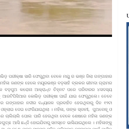
ଭିଡ଼ ପରୀକ୍ଷା ସାରି ଫେରୁଥିବା ବେଳେ ମୟୁ ର ଭଞ୍ଜ ଜିଲା ଗଙ୍ଗାହାର
 ମହିଳା ଜଣଙ୍କ ହେଲେ ମୟୂରଭଞ୍ଜ ବଡ଼ସାହି ବ୍ଲକର ଭୀମଦା ଗ୍ରାମର
ାଙ୍କ ବଡ଼ପୁଅ କରୋନା ଆକ୍ରାନ୍ତ ଚିହ୍ନଟ ପରେ ପରିବାରର ୪ସଦସ୍ୟ
ନାକୁ ଆରଟିପିସିଆର କୋଭିଡ଼ ପରୀକ୍ଷା ପାଇଁ ଯାଇ ଫେରୁଥିଲେ। ତେବେ
େ ଗଙ୍ଗାହାର ନଦୀର ବନ୍ୟାଜଳ ପ୍ରବାହିତ ହେଉଥିବାରୁ ଦିନ ୧୨ଟା
ହ୍ଲାଇ ଦେଇ‌ ଫେରିଯାଇଥିଲା । ମହିଳା, ତାଙ୍କ ସ୍ବାମୀ, ପୁଅବୋହୂ ଓ
ରେ ଚାଲିଚାଲି ପୋଲ ପାରି ହେଉଥିବା ବେଳେ ଶେଷରେ ମହିଳା ଜଣଙ୍କ
ଚ୍ଛ ଆସି ଛନ୍ଦି ହୋଇଯିବାରୁ ସମସ୍ତେ ଭାସିଯାଇଥିଲେ । ମହିଳାଙ୍କୁ
ଅନ୍ୟ ଜଣେ ଯୁବକ ସାହସର ସହିତ ମହିଳାଙ୍କୁ ବଞ୍ଚାଇବା ପାଇଁ ପାଣିକୁ