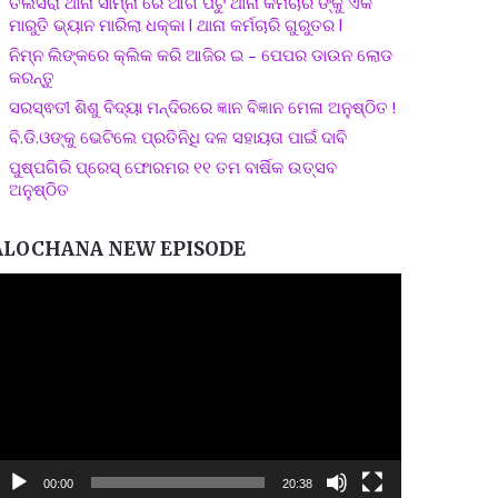
ତଲସରା ଥାନା ସାମ୍ନା ରେ ଆଗ ପଟୁ ଥାନା କର୍ମଚାରି ଙ୍କୁ ଏକ
ମାରୁତି ଭ୍ୟାନ ମାରିଲା ଧକ୍କା l ଥାନା କର୍ମଚାରି ଗୁରୁତର l
ନିମ୍ନ ଲିଙ୍କରେ କ୍ଲିକ କରି ଆଜିର ଇ – ପେପର ଡାଉନ ଲୋଡ
କରନ୍ତୁ
ସରସ୍ଵତୀ ଶିଶୁ ବିଦ୍ୟା ମନ୍ଦିରରେ ଜ୍ଞାନ ବିଜ୍ଞାନ ମେଳା ଅନୁଷ୍ଠିତ !
ବି.ଡି.ଓଙ୍କୁ ଭେଟିଲେ ପ୍ରତିନିଧି ଦଳ ସହାୟତା ପାଇଁ ଦାବି
ପୁଷ୍ପଗିରି ପ୍ରେସ୍ ଫୋରମର ୧୧ ତମ ବାର୍ଷିକ ଉତ୍ସବ
ଅନୁଷ୍ଠିତ
ALOCHANA NEW EPISODE
ideo
layer
00:00
20:38