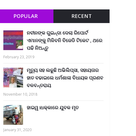
POPULAR
RECENT
ନବୀନଙ୍କ ଗୁଇନ୍ଦା ଦେଲା ରିପୋର୍ଟ
ଏମାନଙ୍କୁ ମିଳିବନି ବିଜେଡି ଟିକେଟ , ଥରେ
ପଢି ନିଅନ୍ତୁ
February 23, 2019
ମୃତ୍ୟୁ ସହ ଲଢୁଛି ଅଭିଲିପ୍ସା, ସହାୟତାର
ହାତ ବଢାଇଲେ ଧର୍ମଶାଳା ବିଧାୟକ ପ୍ରଣବ
ବଳବନ୍ତରାୟ
November 10, 2018
ହାଇୱ।ଧକ୍କାରେ ଯୁବକ ମୃତ
January 31, 2020