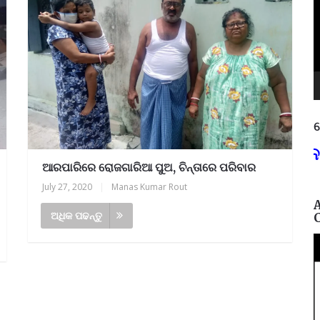
ନ
୭୫,
ଶିକ୍ଷାଗତ ଯୋଗ୍ୟତା: +୩ (ସମ୍ମାନ) ବା ପ.
ଆରପାରିରେ ରୋଜଗାରିଆ ପୁଅ, ଚିନ୍ତାରେ ପରିବାର
July 27, 2020
|
Manas Kumar Rout
ଅଧିକ ପଢନ୍ତୁ