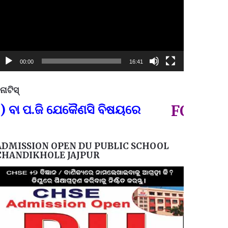
00:00
16:41
ୋଟିସ୍
ପ୍ରତିନି
ଜି ଯେକୈଣସି ବିଷୟରେ
FOR GOVT AN
ADMISSION OPEN DU PUBLIC SCHOOL
CHANDIKHOLE JAJPUR