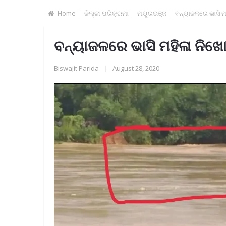
Home
ଜିଲ୍ଲା ପରିକ୍ରମା
ମୟୁରଭଞ୍ଜ
ବନ୍ୟାଜଳରେ ଭାସି ମ
ବନ୍ୟାଜଳରେ ଭାସି ମହିଳା ନିଖ
Biswajit Parida
|
August 28, 2020