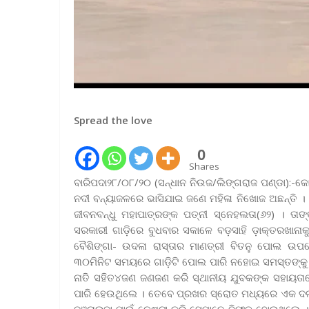
Spread the love
0
Shares
ବାରିପଦା୨୮/୦୮/୨୦ (ସନ୍ଧାନ ନିଉଜ/ଲିଙ୍ଗରାଜ ପଣ୍ଡା):-କୋ
ନଦୀ ବନ୍ୟାଜଳରେ ଭାସିଯାଇ ଜଣେ ମହିଳା ନିଖୋଜ ଅଛନ୍ତି ।
ଜୀବନବନ୍ଧୁ ମହାପାତ୍ରଙ୍କ ପତ୍ନୀ ସ୍ନେହଲତା(୬୨) । ତ
ସରକାରୀ ଗାଡ଼ିରେ‌ ବୁଧବାର ସକାଳେ ବଡ଼ସାହି ଡ଼ାକ୍ତରଖା
ବୈଶିଙ୍ଗା- ଉଦଳା ରାସ୍ତାର ମାଣତ୍ରୀ ବିତନୁ ପୋଲ ଉପର
୩୦ମିନିଟ ସମୟରେ ଗାଡ଼ିଟି ପୋଲ ପାରି ନହୋଇ ସମସ୍ତଙ୍କୁ ଓ
ନାତି ସହିତ୪ଜଣ ଜଣଜଣ କରି ସ୍ଥାନୀୟ ଯୁବକଙ୍କ ସହାୟତା
ପାରି ହେଉଥିଲେ । ତେବେ ପ୍ରଖର ସ୍ରୋତ ମଧ୍ୟରେ ଏକ ଦଳଗୁ
ବଞ୍ଚାଇବା ପାଇଁ ଚେଷ୍ଟା କରି ସେମାନେ ବିଫଳ ହୋଇଥିଲେ । 