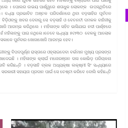
ଇ ନଥିଲେ । ପୋଲର ଉଭୟ ପାର୍ଶ୍ୱରେ ଶତାଧୁକ ଲୋକଙ୍କ ଉପସ୍ଥିତିରେ
ଲେ। ବନ୍ୟା ପ୍ରଭାବିତ ଅଞ୍ଚଳ ପରିଦର୍ଶନରେ ଥିବା ବଡ଼ସାହିର ପୂର୍ବତନ
ବିଡ଼ିଓଙ୍କୁ ଖବର ଦେବାରୁ ସେ ବଡ଼ସାହି ଓ ବେତନଟୀ ଦମକଳ ବାହିନୀକୁ
ଜି ଆରମ୍ଭ କରିଥିଲେ । ମହିଳାଙ୍କ ସହିତ ଭାସିଯାଇ ନଦୀ ପାର୍ଶ୍ଵରେ
 ହେଁ ମହିଳାଙ୍କୁ ପାଇ ନଥିଲେ।ତେବେ ସନ୍ଧ୍ୟା ୫ଟା୩୦ ବେଳକୁ ଆଲୋକ
ାର ସକାଳେ ପୁର୍ନବାର ଖୋଜାଖୋଜି ଆରମ୍ଭ ହେବ।
କୁ ବିପଦପୂର୍ଣ୍ଣ ରାସ୍ତାରେ ଓହ୍ଲାଇଦେବା ବର୍ଭମାନ ମୁଖ୍ୟ ପ୍ରସଙ୍ଗ
ଦେଇଛି । ମହିଳାଙ୍କ କ୍ଲାଇଁ ମନୋରଞ୍ଜନ ଦାସ କୋଭିଡ଼ ପରିଚାଳନା
ାବି କରିଛନ୍ତି । ବଡ଼ସାହି ବ୍ଲକ ଅଧ୍ୟକ୍ଷା ଲକ୍ଷ୍ମୀ ସିଂ ସନ୍ଧ୍ୟାରେ
ୀ ସରକାରୀ ସହାୟତା ପ୍ରଦାନ ପାଇଁ ସେ ଚେଷ୍ଟା କରିବେ ବୋଲି କହିଛନ୍ତି