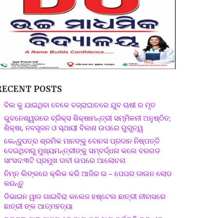
RECENT POSTS
ବିଲ କୁ ଯାଇଥିବା ବେଳେ ବଜ୍ରାଘାତରେ ଯୁବ ଚାଷୀ ର ମୃତ
ଭୁବନେଶ୍ୱରରେ ବ୍ରିକ୍ସ ଶିକ୍ଷାମନ୍ତ୍ରୀ ସମ୍ମିଳନୀ ଅନୁଷ୍ଠିତ;
ଶିକ୍ଷା, ନବସୃଜନ ଓ ସ୍ଥାୟୀ ବିକାଶ ଉପରେ ଗୁରୁତ୍ୱ
କେନ୍ଦୁପତ୍ର ଶ୍ରମିକ ମାନଙ୍କୁ ବୋନସ ପ୍ରଦାନ ନିଷ୍ପତ୍ତି
ଦେଇଥିବାରୁ ମୁଖ୍ୟମନ୍ତ୍ରୀଙ୍କୁ ସମ୍ବର୍ଦ୍ଧନା କଲେ ବରଗଡ
ସାଂସଦ:୩ଟି ପ୍ରମୁଖ ଦାବୀ ଉପରେ ଆଲୋଚନା
ନିମ୍ନ ଲିଙ୍କରେ କ୍ଲିକ କରି ଆଜିର ଇ – ପେପର ଡାଉନ ଲୋଡ
କରନ୍ତୁ
ଡିଭାଇନ ୱାଡ ଗାଇବିରା କଲେଜ ହଷ୍ଟେଲ ଛାତ୍ରୀ ନୀବାସରେ
ଛାତ୍ରୀ ଙ୍କ ଆତ୍ମହତ୍ୟା