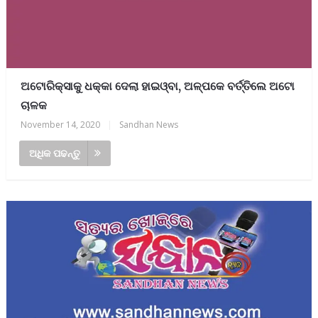
ଅଟୋରିକ୍ସାକୁ ଧକ୍କା ଦେଲା ହାଇଓ୍ବା, ଅଳ୍ପକେ ବର୍ତ୍ତିଲେ ଅଟୋ
ଚାଳକ
November 14, 2020
|
Sandhan News
ଅଧିକ ପଢନ୍ତୁ