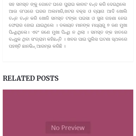
ସହ ସମସ୍ତ ଙ୍କୁ ଗୋଟେ ଘରେ ପୁରାଇ କାବାଟ ବନ୍ଦ କରି ଦେଇଥିଲେ
ଆଉ ତା’ପରେ ଘରର ଅଲମାରି,ଖଟର ବକ୍ସ ଓ ବ୍ୟାଗ ଆଦି ଖୋଲି
ତନ୍ନ ତନ୍ନ କରି ଖୋଜି ସମସ୍ତ ଟଙ୍କା ପଇସା ଓ ସୁନା ଗହଣା ନେଇ
ଫେରାର ହୋଇ ଯାଇଥିଲେ । ଡକାୟତ ମାନଙ୍କ ମଧ୍ୟରୁ ୭ ଜଣ ମୁଖା
ପିନ୍ଧିଥିଲେ। ଏବଂ ଜଣେ ମୁଖା ପିନ୍ଧି ନ ଥିଲା । ସମସ୍ତ ଙ୍କ ହାତରେ
ବନ୍ଧୁକ ଥିବା ସଂଗ୍ରାମ କହିଛନ୍ତି । ଖବର ପାଇ ପୁଲିସ ଘଟଣା ସ୍ଥଳରେ
ପହଞ୍ଚି ଛାନଭିନ୍ ଆରମ୍ଭ କରିଛି ।
RELATED POSTS