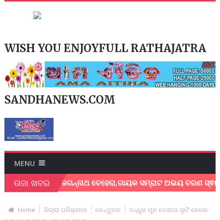
WISH YOU ENJOYFULL RATHAJATRA
SANDHANEWS.COM
MENU
ତାଜା ଖବର
ାୟକ ଶେଖର ଜଗନ୍ନାଥ ବେହେରା,ଗାୟକ ସମ୍ରାଟ ଅଭୟ ଚରଣ ସ୍ଵାଇଁଙ୍କ ଅଶ୍
Home
ଜିଲ୍ଲା ପରିକ୍ରମା
କେନ୍ଦୁଝର
ବନ୍ଧୁକ ମୁନ ଦେଖାଇ ଲୁଟି ନେଲେ