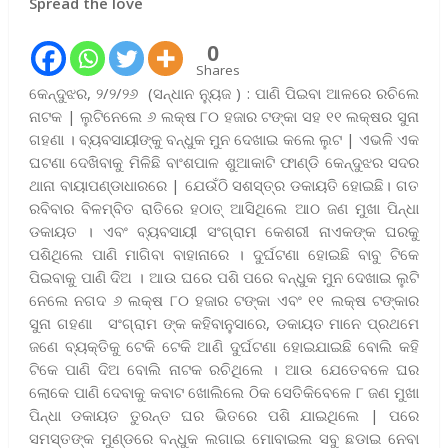
Spread the love
0
Shares
କେନ୍ଦୁଝର, ୨/୨/୨୬ (ସନ୍ଧାନ ନ୍ୟୁଜ ) : ପାଣି ପିଇବା ଆଳରେ ରଚିଲେ
ନାଟକ | ଲୁଟିନେଲେ ୬ ଲକ୍ଷ ୮୦ ହଜାର ଟଙ୍କା ସହ ୧୧ ଲକ୍ଷର ସୁନା
ଗହଣା । ବ୍ୟବସାୟୀଙ୍କୁ ବନ୍ଧୁକ ମୁନ ଦେଖାଇ କଲେ ଲୁଟ | ଏଭଳି ଏକ
ଘଟଣା ଦେଖିବାକୁ ମିଳିଛି ବାଂଶପାଳ ଶୁଆକାଟି ଫାଣ୍ଡି କେନ୍ଦୁଝର ସଦର
ଥାନା ବାୟାପଣ୍ଡାଧାରରେ | ଯେଉଁଠି ସଶସ୍ତ୍ର ଡକାୟତି ହୋଇଛି। ଗତ
ରବିବାର ବିଳମ୍ବିତ ରାତିରେ ହଠାତ୍ ଆସିଥିଲେ ଆଠ ଜଣ ମୁଖା ପିନ୍ଧା
ଡକାୟତ । ଏବଂ ବ୍ୟବସାୟୀ ସଂଗ୍ରାମ କେଶରୀ ନାଏକଙ୍କ ଘରକୁ
ପଶିଥିଲେ ପାଣି ମାଗିବା ବାହାନାରେ । ଦୁର୍ଘଟଣା ହୋଇଛି ବାବୁ ଟିକେ
ପିଇବାକୁ ପାଣି ଦିଅ । ଆଉ ଘରେ ପଶି ପରେ ବନ୍ଧୁକ ମୁନ ଦେଖାଇ ଲୁଟି
ନେଲେ ନଗଦ ୬ ଲକ୍ଷ ୮୦ ହଜାର ଟଙ୍କା ଏବଂ ୧୧ ଲକ୍ଷ ଟଙ୍କାର
ସୁନା ଗହଣା ସଂଗ୍ରାମ ଙ୍କ କହିବାନୁସାରେ, ଡକାୟତ ମାନେ ପ୍ରଥମେ
ଜଣେ ବ୍ୟକ୍ତିକୁ ଟେକି ଟେକି ଆଣି ଦୁର୍ଘଟଣା ହୋଇଯାଇଛି ବୋଲି କହି
ଟିକେ ପାଣି ଦିଅ ବୋଲି ନାଟକ ରଚିଥିଲେ । ଆଉ ଯେତେବଳେ ଘର
ଲୋକେ ପାଣି ଦେବାକୁ କବାଟ ଖୋଲିଲେ ଠିକ ସେତିକିବେଳେ ୮ ଜଣ ମୁଖା
ପିନ୍ଧା ଡକାୟତ ତୁରନ୍ତ ଘର ଭିତରେ ପଶି ଯାଇଥିଲେ | ପରେ
ସମସ୍ତଙ୍କ ମୁଣ୍ଡରେ ବନ୍ଧୁକ ଲଗାଇ ମୋବାଇଲ ସବୁ ଛଡାଇ ନେବା