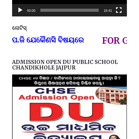
00:00
16:41
ନୋଟିସ୍
ପ୍
ପ.ଜି ଯେକୈଣସି ବିଷୟରେ
FOR GOVT A
ADMISSION OPEN DU PUBLIC SCHOOL
CHANDIKHOLE JAJPUR