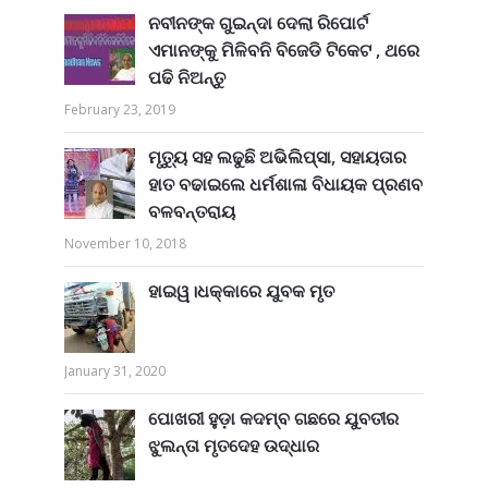
ନବୀନଙ୍କ ଗୁଇନ୍ଦା ଦେଲା ରିପୋର୍ଟ
ଏମାନଙ୍କୁ ମିଳିବନି ବିଜେଡି ଟିକେଟ , ଥରେ
ପଢି ନିଅନ୍ତୁ
February 23, 2019
ମୃତ୍ୟୁ ସହ ଲଢୁଛି ଅଭିଲିପ୍ସା, ସହାୟତାର
ହାତ ବଢାଇଲେ ଧର୍ମଶାଳା ବିଧାୟକ ପ୍ରଣବ
ବଳବନ୍ତରାୟ
November 10, 2018
ହାଇୱ।ଧକ୍କାରେ ଯୁବକ ମୃତ
January 31, 2020
ପୋଖରୀ ହୁଡ଼ା କଦମ୍ବ ଗଛରେ ଯୁବତୀର
ଝୁଲନ୍ତା ମୃତଦେହ ଉଦ୍ଧାର