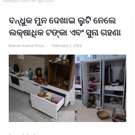
ଲକ୍ଷାଧିକ ଟଙ୍କା ଏବଂ ସୁନା ଗହଣା
ବନ୍ଧୁକ ମୁନ ଦେଖାଇ ଲୁଟି ନେଲେ
ଲକ୍ଷାଧିକ ଟଙ୍କା ଏବଂ ସୁନା ଗହଣା
Manas Kumar Rout
|
February 2, 2026