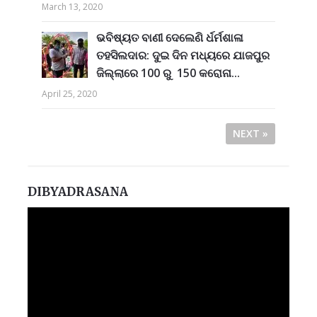
March 13, 2020
ଭବିଷ୍ୟତ ବାଣୀ ଦେଲେଣି ର୍ଧର୍ମଶାଳା
ତହସିଲଦାର: ଦୁଇ ଦିନ ମଧ୍ୟରେ ଯାଜପୁର
ଜିଲ୍ଲାରେ 100 ରୁ 150 କରୋନା...
April 25, 2020
NEXT »
DIBYADRASANA
Video
Player