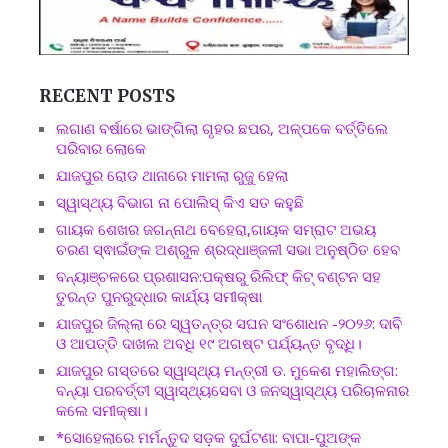
RECENT POSTS
ଲଗାଣ ବର୍ଷାରେ ଭାଙ୍ଗିଲା ଗୃହର ଛପର, ଅଳ୍ପକେ ବର୍ତ୍ତିଲେ
ପରିବାର ଲୋକେ
ଯାଜପୁର ରୋଡ ଥାନାରେ ମାମଲା ରୁଜୁ ହେଲା
ସ୍ୱାସ୍ଥ୍ୟ ବିଭାଗ ନା ପୋଲିସ୍ କିଏ ସତ କହୁଛି
ଗାୟକ ଶେଖର ଜଗନ୍ନାଥ ବେହେରା,ଗାୟକ ସମ୍ରାଟ ଅଭୟ
ଚରଣ ସ୍ଵାଇଁଙ୍କ ଅଶ୍ରୁଳ ଶ୍ରଦ୍ଧାଞ୍ଜଳୀ ସଭା ଅନୁଷ୍ଠିତ ହେବ
ବନ୍ୟାଞ୍ଚଳରେ ପ୍ରଶାସନ:ପକ୍ଷରୁ ରିଲିଫ୍ କିଟ୍ ବଣ୍ଟନ ସହ
ତୁରନ୍ତ ପୁନରୁଦ୍ଧାର କାର୍ଯ୍ୟ ସମୀକ୍ଷା
ଯାଜପୁର ଜିଲ୍ଲା ରେ ସ୍ୱତନ୍ତ୍ର ସଘନ ସଂଶୋଧନ -୨୦୨୬: ଦାବି
ଓ ଆପତ୍ତି ଦାଖଲ ଅବଧି ୧୯ ଅଗଷ୍ଟ ପର୍ଯ୍ୟନ୍ତ ବୃଦ୍ଧି।
ଯାଜପୁର ଗସ୍ତରେ ସ୍ୱାସ୍ଥ୍ୟ ମନ୍ତ୍ରୀ ଡ. ମୁକେଶ ମହାଲିଙ୍ଗ:
ବନ୍ୟା ପରବର୍ତ୍ତୀ ସ୍ୱାସ୍ଥ୍ୟସେବା ଓ ଜନସ୍ୱାସ୍ଥ୍ୟ ପରିଚାଳନାର
କଲେ ସମୀକ୍ଷା।
*ସୋହେଲାରେ ମର୍ମନ୍ତୁଦ ସଡ଼କ ଦୁର୍ଘଟଣା: ବାପା-ପୁଅଙ୍କ