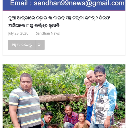
ଜୁଆ ଆଡ୍ଡାରେ ଚଢ଼ାଉ ୩ ବାଇକ୍ ସହ ଟଙ୍କା ଜବତ,୨ ଗିରଫ
ଆସିଗଲେ ୮ ରୁ ଉର୍ଦ୍ଧ୍ବ ଜୁଆଡି
July 28, 2020
|
Sandhan News
ଅଧିକ ପଢନ୍ତୁ