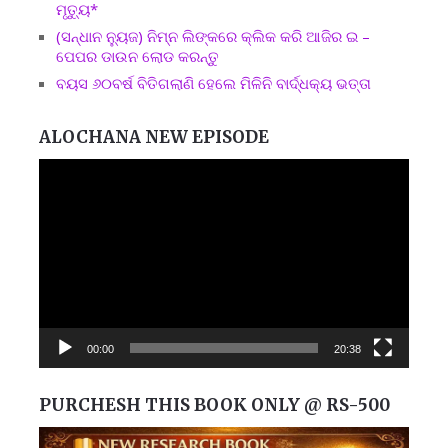
ମୃତ୍ୟୁ*
(ସନ୍ଧାନ ନ୍ୟୁଜ) ନିମ୍ନ ଲିଙ୍କରେ କ୍ଲିକ କରି ଆଜିର ଇ –
ପେପର ଡାଉନ ଲୋଡ କରନ୍ତୁ
ବୟସ ୬୦ବର୍ଷ ବିତିଗଲାଣି ହେଲେ ମିଳିନି ବାର୍ଦ୍ଧକ୍ୟ ଭତ୍ତା
ALOCHANA NEW EPISODE
Video
Player
00:00
20:38
PURCHESH THIS BOOK ONLY @ RS-500