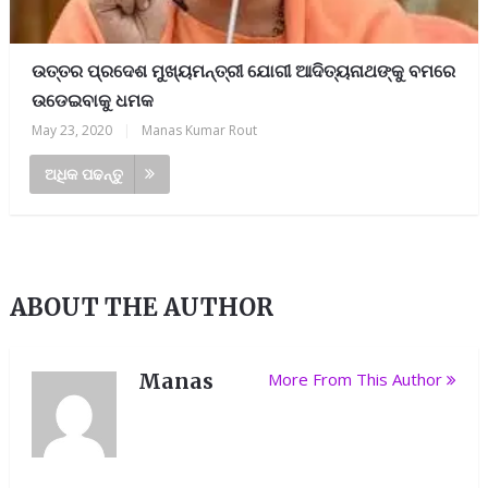
ଉତ୍ତର ପ୍ରଦେଶ ମୁଖ୍ୟମନ୍ତ୍ରୀ ଯୋଗୀ ଆଦିତ୍ୟନାଥଙ୍କୁ ବମରେ
ଉଡେଇବାକୁ ଧମକ
May 23, 2020
|
Manas Kumar Rout
ଅଧିକ ପଢନ୍ତୁ
ABOUT THE AUTHOR
Manas
More From This Author