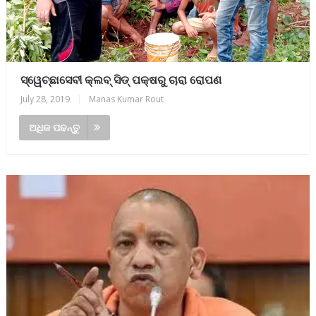
ସ୍ୱେଚ୍ଛାସେବୀ କ୍ଲବ୍ ସିଡ୍ ପକ୍ଷରୁ ଚାରା ରୋପଣ
July 28, 2019
|
Manas Kumar Rout
ଅଧିକ ପଢନ୍ତୁ