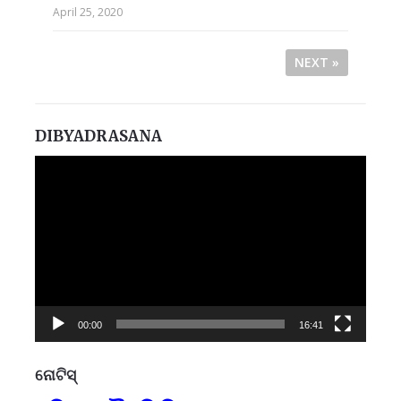
April 25, 2020
NEXT »
DIBYADRASANA
Video
Player
00:00
16:41
ନୋଟିସ୍