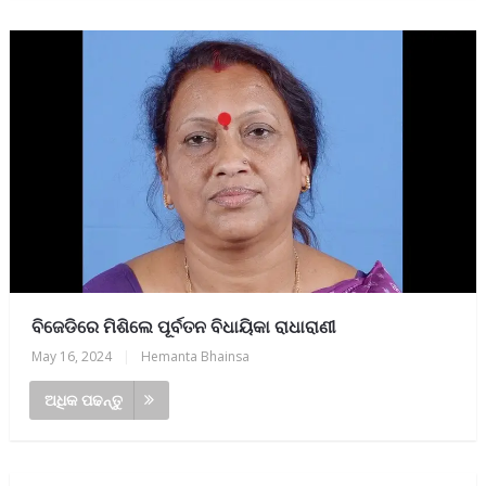
ବିଜେଡିରେ ମିଶିଲେ ପୂର୍ବତନ ବିଧାୟିକା ରାଧାରାଣୀ
May 16, 2024
|
Hemanta Bhainsa
ଅଧିକ ପଢନ୍ତୁ