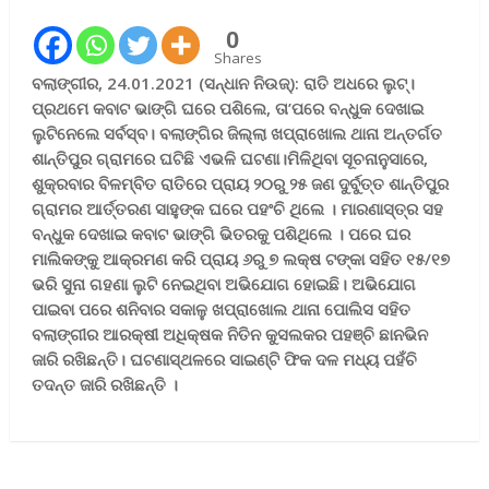
0
Shares
ବଲାଙ୍ଗୀର, 24.01.2021 (ସନ୍ଧାନ ନିଉଜ୍): ରାତି ଅଧରେ ଲୁଟ୍‌।
ପ୍ରଥମେ କବାଟ ଭାଙ୍ଗି ଘରେ ପଶିଲେ
,
ତା
’
ପରେ ବନ୍ଧୁକ ଦେଖାଇ
ଲୁଟିନେଲେ ସର୍ବସ୍ବ। ବଲାଙ୍ଗିର ଜିଲ୍ଲା ଖପ୍ରାଖୋଲ ଥାନା ଅନ୍ତର୍ଗତ
ଶାନ୍ତିପୁର ଗ୍ରାମରେ ଘଟିଛି ଏଭଳି ଘଟଣା।ମିଳିଥିବା ସୂଚନାନୁସାରେ
,
ଶୁକ୍ରବାର ବିଳମ୍ବିତ ରାତିରେ ପ୍ରାୟ ୨୦ରୁ ୨୫ ଜଣ ଦୁର୍ବୁତ୍ତ ଶାନ୍ତିପୁର
ଗ୍ରାମର ଆର୍ତ୍ତରଣ ସାହୁଙ୍କ ଘରେ ପହଂଚି ଥିଲେ । ମାରଣାସ୍ତ୍ର ସହ
ବନ୍ଧୁକ ଦେଖାଇ କବାଟ ଭାଙ୍ଗି ଭିତରକୁ ପଶିଥିଲେ । ପରେ ଘର
ମାଲିକଙ୍କୁ ଆକ୍ରମଣ କରି ପ୍ରାୟ ୬ରୁ ୭ ଲକ୍ଷ ଟଙ୍କା ସହିତ ୧୫/୧୭
ଭରି ସୁନା ଗହଣା ଲୁଟି ନେଇଥିବା ଅଭିଯୋଗ ହୋଇଛି। ଅଭିଯୋଗ
ପାଇବା ପରେ ଶନିବାର ସକାଳୁ ଖପ୍ରାଖୋଲ ଥାନା ପୋଲିସ ସହିତ
ବଲାଙ୍ଗୀର ଆରକ୍ଷୀ ଅଧିକ୍ଷକ ନିତିନ କୁସଲକର ପହଞ୍ଚି ଛାନଭିନ
ଜାରି ରଖିଛନ୍ତି। ଘଟଣାସ୍ଥଳରେ ସାଇଣ୍ଟି ଫିକ ଦଳ ମଧ୍ୟ ପହଁଚି
ତଦନ୍ତ ଜାରି ରଖିଛନ୍ତି ।