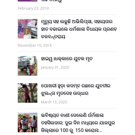
February 23, 2019
ମୃତ୍ୟୁ ସହ ଲଢୁଛି ଅଭିଲିପ୍ସା, ସହାୟତାର
ହାତ ବଢାଇଲେ ଧର୍ମଶାଳା ବିଧାୟକ ପ୍ରଣବ
ବଳବନ୍ତରାୟ
November 10, 2018
ହାଇୱ।ଧକ୍କାରେ ଯୁବକ ମୃତ
January 31, 2020
ପୋଖରୀ ହୁଡ଼ା କଦମ୍ବ ଗଛରେ ଯୁବତୀର
ଝୁଲନ୍ତା ମୃତଦେହ ଉଦ୍ଧାର
March 13, 2020
ଭବିଷ୍ୟତ ବାଣୀ ଦେଲେଣି ର୍ଧର୍ମଶାଳା
ତହସିଲଦାର: ଦୁଇ ଦିନ ମଧ୍ୟରେ ଯାଜପୁର
ଜିଲ୍ଲାରେ 100 ରୁ 150 କରୋନା...