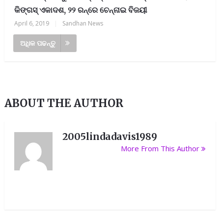
କିଙ୍ଗସ୍‌ ଏକାଦଶ, ୨୨ ରନ୍‌ରେ ଚେନ୍ନାଇ ବିଜୟୀ
April 6, 2019
|
Sandhan News
ଅଧିକ ପଢନ୍ତୁ
ABOUT THE AUTHOR
2005lindadavis1989
More From This Author