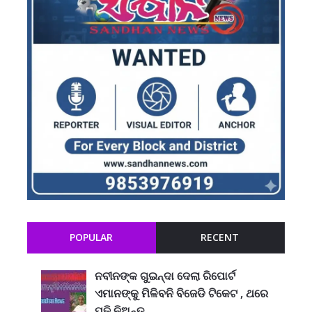
POPULAR
RECENT
ନବୀନଙ୍କ ଗୁଇନ୍ଦା ଦେଲା ରିପୋର୍ଟ
ଏମାନଙ୍କୁ ମିଳିବନି ବିଜେଡି ଟିକେଟ , ଥରେ
ପଢି ନିଅନ୍ତୁ