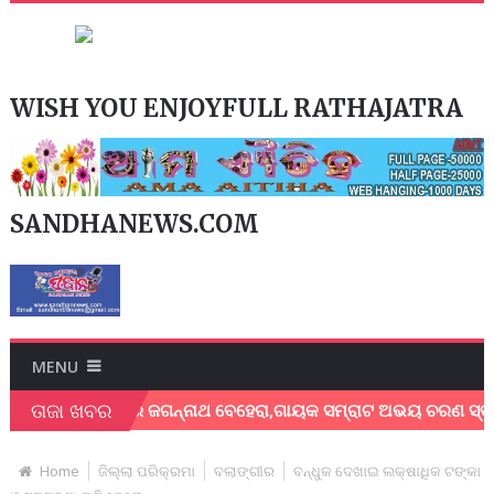
WISH YOU ENJOYFULL RATHAJATRA
SANDHANEWS.COM
MENU
ତାଜା ଖବର
ଗାୟକ ଶେଖର ଜଗନ୍ନାଥ ବେହେରା,ଗାୟକ ସମ୍ରାଟ ଅଭୟ ଚରଣ ସ୍ଵାଇଁଙ୍କ ଅଶ
Home
ଜିଲ୍ଲା ପରିକ୍ରମା
ବଲାଙ୍ଗୀର
ବନ୍ଧୁକ ଦେଖାଇ ଲକ୍ଷାଧିକ ଟଙ୍କା