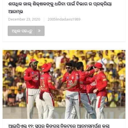
ଶତାଧିକ ଜାଲ୍ ଶିକ୍ଷକଙ୍କୁ ଧରିବା ପାଇଁ ବିଭାଗ ର ପ୍ରକ୍ରିୟା
ଆରମ୍ଭ
December 23, 2020
|
2005lindadavis1989
ଅଧିକ ପଢନ୍ତୁ
ଆଇପିଏଲ୍‌ ୧୨: ସୁପର କିଙ୍ଗସ୍‌ ନିକଟରେ ଆତ୍ମସମର୍ପଣ କଲା