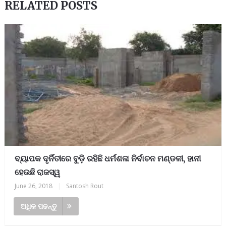
RELATED POSTS
ବ୍ୟାପକ ଦୃର୍ନିତୀରେ ବୁଡ଼ି ରହିଛି ଧର୍ମଶଳା ନିର୍ବାଚନ ମଣ୍ଡଳୀ, ହାନୀ
ହେଉଛି ରାଜସ୍ୱ
June 26, 2018
|
Santosh Rout
ଅଧିକ ପଢନ୍ତୁ