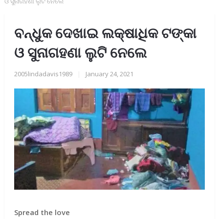
ଓ ସୁନାଗହଣା ଲୁଟି ନେଲେ
ବନ୍ଧୁକ ଦେଖାଇ ଲକ୍ଷାଧିକ ଟଙ୍କା
ଓ ସୁନାଗହଣା ଲୁଟି ନେଲେ
2005lindadavis1989
|
January 24, 2021
Spread the love