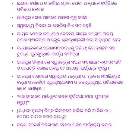
ଲଗାଣ ବର୍ଷାରେ ଭାଙ୍ଗିଲା ଗୃହର ଛପର, ଅଳ୍ପକେ ବର୍ତ୍ତିଲେ
ପରିବାର ଲୋକେ
ଯାଜପୁର ରୋଡ ଥାନାରେ ମାମଲା ରୁଜୁ ହେଲା
ସ୍ୱାସ୍ଥ୍ୟ ବିଭାଗ ନା ପୋଲିସ୍ କିଏ ସତ କହୁଛି
ଗାୟକ ଶେଖର ଜଗନ୍ନାଥ ବେହେରା,ଗାୟକ ସମ୍ରାଟ ଅଭୟ
ଚରଣ ସ୍ଵାଇଁଙ୍କ ଅଶ୍ରୁଳ ଶ୍ରଦ୍ଧାଞ୍ଜଳୀ ସଭା ଅନୁଷ୍ଠିତ ହେବ
ବନ୍ୟାଞ୍ଚଳରେ ପ୍ରଶାସନ:ପକ୍ଷରୁ ରିଲିଫ୍ କିଟ୍ ବଣ୍ଟନ ସହ
ତୁରନ୍ତ ପୁନରୁଦ୍ଧାର କାର୍ଯ୍ୟ ସମୀକ୍ଷା
ଯାଜପୁର ଜିଲ୍ଲା ରେ ସ୍ୱତନ୍ତ୍ର ସଘନ ସଂଶୋଧନ -୨୦୨୬: ଦାବି
ଓ ଆପତ୍ତି ଦାଖଲ ଅବଧି ୧୯ ଅଗଷ୍ଟ ପର୍ଯ୍ୟନ୍ତ ବୃଦ୍ଧି।
ଯାଜପୁର ଗସ୍ତରେ ସ୍ୱାସ୍ଥ୍ୟ ମନ୍ତ୍ରୀ ଡ. ମୁକେଶ ମହାଲିଙ୍ଗ:
ବନ୍ୟା ପରବର୍ତ୍ତୀ ସ୍ୱାସ୍ଥ୍ୟସେବା ଓ ଜନସ୍ୱାସ୍ଥ୍ୟ ପରିଚାଳନାର
କଲେ ସମୀକ୍ଷା।
*ସୋହେଲାରେ ମର୍ମନ୍ତୁଦ ସଡ଼କ ଦୁର୍ଘଟଣା: ବାପା-ପୁଅଙ୍କ
ମୃତ୍ୟୁ*
(ସନ୍ଧାନ ନ୍ୟୁଜ) ନିମ୍ନ ଲିଙ୍କରେ କ୍ଲିକ କରି ଆଜିର ଇ –
ପେପର ଡାଉନ ଲୋଡ କରନ୍ତୁ
ବୟସ ୬୦ବର୍ଷ ବିତିଗଲାଣି ହେଲେ ମିଳିନି ବାର୍ଦ୍ଧକ୍ୟ ଭତ୍ତା