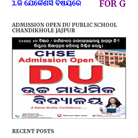
ପ୍
.ଜି ଯେକୈଣସି ବିଷୟରେ
FOR GOVT A
ADMISSION OPEN DU PUBLIC SCHOOL
CHANDIKHOLE JAJPUR
RECENT POSTS