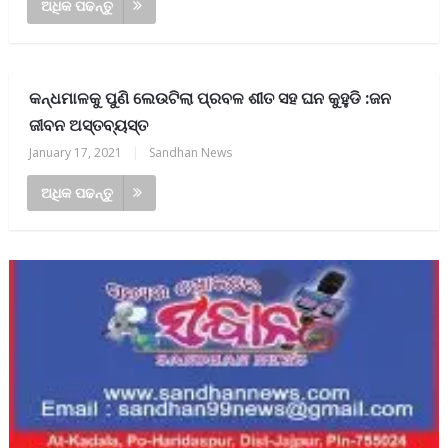
ଅଧିକ ପଢନ୍ତୁ
କନ୍ଧମାଳକୁ ପୁଣି ଲେଉଟିଲା ପ୍ରବଳ ଶୀତ ସହ ଘନ କୁହୁଡି :ଜନ
ଜୀବନ ଅସ୍ତବ୍ୟସ୍ତ
January 17, 2021
|
Sandhan News
ଅଧିକ ପଢନ୍ତୁ