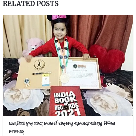
RELATED POSTS
ଇଣ୍ଡିଆ ବୁକ୍‌ ଅଫ୍‌ ରେକର୍ଡ ପକ୍ଷରୁ ଶ୍ରେୟାଂଶୀଙ୍କୁ ମିଳିଲା
ମେଡାଲ୍‌