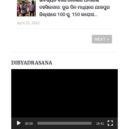
ଭବିଷ୍ୟତ ବାଣୀ ଦେଲେଣି ର୍ଧର୍ମଶାଳା
ତହସିଲଦାର: ଦୁଇ ଦିନ ମଧ୍ୟରେ ଯାଜପୁର
ଜିଲ୍ଲାରେ 100 ରୁ 150 କରୋନା...
April 25, 2020
NEXT »
DIBYADRASANA
Video
Player
00:00
16:41