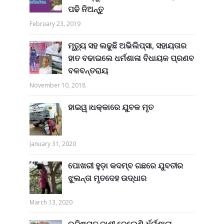
ପଢି ନିଅନ୍ତୁ
February 23, 2019
ମୃତ୍ୟୁ ସହ ଲଢୁଛି ଅଭିଲିପ୍ସା, ସହାୟତାର
ହାତ ବଢାଇଲେ ଧର୍ମଶାଳା ବିଧାୟକ ପ୍ରଣବ
ବଳବନ୍ତରାୟ
November 10, 2018
ହାଇୱ।ଧକ୍କାରେ ଯୁବକ ମୃତ
January 31, 2020
ପୋଖରୀ ହୁଡ଼ା କଦମ୍ବ ଗଛରେ ଯୁବତୀର
ଝୁଲନ୍ତା ମୃତଦେହ ଉଦ୍ଧାର
March 13, 2020