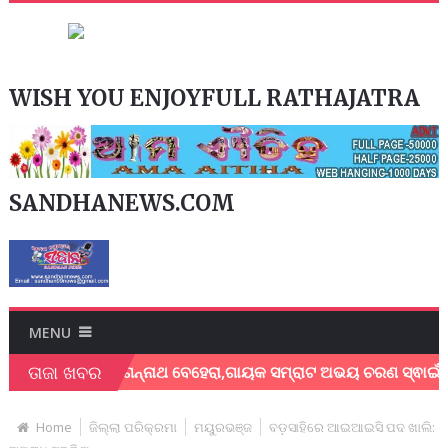
WISH YOU ENJOYFULL RATHAJATRA
SANDHANEWS.COM
MENU
ତାଜା ଖବର
କ ଶେଖର ଜଗନ୍ନାଥ ବେହେରା,ଗାୟକ ସମ୍ରାଟ ଅଭୟ ଚରଣ ସ୍ଵାଇଁଙ୍କ ଅଶ୍ରୁ
Home
ଜିଲ୍ଲା ପରିକ୍ରମା
ମୟୁରଭଞ୍ଜ
ବଡ଼ସାହିରେ ଆଇଆଇସି ପଦ ଖାଲି: