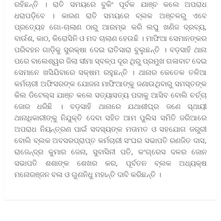
ରହିଛନ୍ତି । ରାତି ସମୟରେ ବୁକିଂ ପୂର୍ବକ ଯାଞ୍ଚ କଲେ ଅପରାଧ
ଧରାପଡ଼ିବେ । କାରଣ ରାତି ସମୟରେ ବ୍ଲକ ଅଞ୍ଚଳରୁ ଏବେ
ପ୍ରତ୍ୟେହ ଗୋ-ଚାଲାଣ ଠାରୁ ଆରମ୍ଭ କରି ଲଘୁ ଖଣିଜ ଦ୍ରବ୍ୟ,
ବାଉଁଶ, କାଠ, କିରୋସିନି ଓ ମଦ ଚାଲାଣ ହେଉଛି । ମାଫିଆ ସେମାନଙ୍କର
ପରିବହନ ଗାଡ଼ିକୁ ସୁରକ୍ଷା ଦେଇ ରାତିସାରା ବୁଲୁଛନ୍ତି । ବଡ଼ସାହି ଥାନା
ପରେ ବାଲେଶ୍ୱର ଜିଲା ସୀମା ସ୍ବଳ୍ପ ଦୂର ଥିରୁ ପ୍ରମୁଖ ଗଳାବାଟ ଦେଇ
ସେମାନେ ଖସିଯିବାରେ ସକ୍ଷମ ରହୁଛନ୍ତି । ଥାନାର କେତେକ ତଳିଆ
କର୍ମଚାରୀ ଅଫିସରଙ୍କ ଯୋଜନା ମାଫିଆଙ୍କୁ ଜଣାଉଥିବାରୁ ସମସ୍ତଙ୍କ
କିଲ ଡିଟେଲ୍ସ ଯାଞ୍ଚ କଲେ ସତ୍ୟାସତ୍ୟ ପଦାକୁ ଆସିବ ବୋଲି ଚର୍ଚ୍ଚା
ଜୋର ଧରିଛି । ବଡ଼ସାହି ଥାନାରେ ଯଥାଶୀଘ୍ର ଜଣେ ସ୍ଥାୟୀ
ଥାନାଧିକାରୀଙ୍କୁ ନିଯୁକ୍ତି ଦେବା ସହିତ ଆମ ପୁଲିସ ସମିତି ଜରିଆରେ
ଅପରାଧ ନିୟନ୍ତ୍ରଣ ପାଇଁ ସଦସ୍ୟଙ୍କ ମତାମତ ଓ ସହଯୋଗ ଜରୁରୀ
ବୋଲି ବ୍ଲକ ଅବସରପ୍ରାପ୍ତ କର୍ମଚାରୀ ସଂଘର ସଭାପତି ରଣଜିତ ଦାସ,
ରାଜେନ୍ଦ୍ର କୁମାର ଜେନା, ସୁବାସିନୀ ପତି, କଂଗ୍ରେସ ଦଳର ଜୋନ
ସଭାପତି ଶଶାଙ୍କ ଶେଖର କର, ପୂର୍ବତନ ବ୍ଲକ ଅଧ୍ୟକ୍ଷ
ମନୋରଞ୍ଜନ ବଳା ଓ ଗୁଣନିଧୁ ମହାନ୍ତି ଦାବି କରିଛନ୍ତି ।