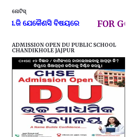
ନୋଟିସ୍
ପ୍
ଜି ଯେକୈଣସି ବିଷୟରେ
FOR GOVT AN
ADMISSION OPEN DU PUBLIC SCHOOL
CHANDIKHOLE JAJPUR