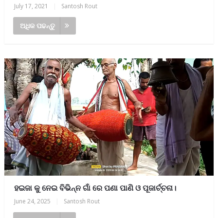
July 17, 2021
|
Santosh Rout
ଅଧିକ ପଢନ୍ତୁ
ହଇଜା କୁ ନେଇ ବିଭିନ୍ନ ଗାଁ ରେ ପଣା ପାଣି ଓ ପୂଜାର୍ଚ୍ଚନା।
June 24, 2025
|
Santosh Rout