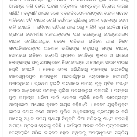
ଆରମ୍ଭ କରି ଚୋରି ଘଟଣା ବର୍ତ୍ତମାନ ସମସ୍ତଙ୍କ ଚିନ୍ତାର କାରଣ
ସାଜିଛି । ବଡ଼ସାହି ଥାନାର ଜଣେ ସବଇନିସପେକ୍ଟରଙ୍କର ବାଇକ ସମେତ
୩ଦିନରେ ୪ଟି ବାଇକ ଚୋରି ବର୍ଭମାନ ପୁଲିସକୁ ଖୋଲା ଚାଲେଞ୍ଜ ଦେବା
ଭଳି ହୋଇଛି । ଶନିବାର ରାତିରେ ଥାନା ଠାରୁ ୩କିମି ଦୂର ଛେଳିଆ (ବି)
ଗ୍ରାମର ଦେବାଶୀଷ ମହାପାତ୍ରଙ୍କ ଘର ବାରଣ୍ଡାରୁ ହୋଣ୍ଡାସାଇନ
ବାଇକ ଚୋରିଯାଇଥିବା ବେଳେ ରବିବାର ରାତିରେ ଥାନା ନିକଟ
ସବଇନିସପେକ୍ଟର ଅଶୋକ ବାରିକଙ୍କ ଭଡ଼ାଘରୁ ତାଙ୍କ ବାଇକ,
ସୋମବାର ରାତିରେ ଦାନ୍ତଣି ଗ୍ରାମର ଗୋବିନ୍ଦ ଖୁଲାର ଓ ରାଜେଶ
ଲେଙ୍କାଙ୍କ ଘରୁ ଯଥାକ୍ରମେ ହିରୋହୋଣ୍ଡା ଓ ହୋଣ୍ଡା ସାଇନ ବାଇକ
ଚୋରି ହୋଇଛି । ତେବେ ତେଲ ସରିଯିବାରୁ ରାଜେଙ୍କ ବାଇକଟିକୁ
ବୀରେଶ୍ୱରପୁର ହାଇସ୍କୁଲ ପଛପାର୍ଶ୍ୱରେ ଚୋରମାନେ ଫୋପାଡ଼ି
ପଳାଇଥିଲେ। ପ୍ରଥମ ଦୁଇଟି ଘଟଣାରେ ମାମଲା ରୁଜୁ ପୂର୍ବକ ତଦନ୍ତ
ଚଳାଇ ସନ୍ଦେହରେ ଜଣଙ୍କୁ ପୁଲିସ ପଚରାଉଚୁରା ଚଳାଇଛି । ତାଙ୍କର
ପୁରା ଗ୍ୟାଙ୍ଗ ଧରିବା ପାଇଁ ଯୋଜନା ଚାଲିଛି ବୋଲି ଭାରପ୍ରାପ୍ତ
ଥାନାଧିକାରୀ ଅଶୋକ କୁମାର ନାୟକ କହିଛନ୍ତି । ତେବେ ଯୁକ୍ତିଯୁକ୍ତ
କାରଣ ନଥାଇ ଜଣେ ସଫଳ ପୁଲିସ ଅଧୁକାରୀଙ୍କୁ ପ୍ରତ୍ୟାହାର କରି
ମାସେରୁ ଅଧିକ ସମୟ ସ୍ଥାୟୀ ନିଯୁକ୍ତି ଦିଆ ନଯିବାରୁ ଶାନ୍ତ ବଡ଼ସାହି
ଅପରାଧ ପ୍ରବଣ ହେବାକୁ ବସିଛି । କର୍ମଚାରୀ ଅଭାବ ଜନିତ ରାତ୍ରକାଳୀନ
ପେଟ୍ରୋଲିଂ ସଠିକ ଭାବରେ ହେଉ ନଥିବାରୁ ଅପରାଧୂମାନେ ସକ୍ରିୟ