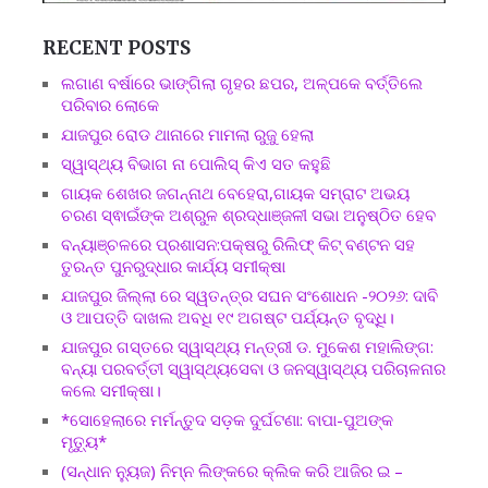
RECENT POSTS
ଲଗାଣ ବର୍ଷାରେ ଭାଙ୍ଗିଲା ଗୃହର ଛପର, ଅଳ୍ପକେ ବର୍ତ୍ତିଲେ
ପରିବାର ଲୋକେ
ଯାଜପୁର ରୋଡ ଥାନାରେ ମାମଲା ରୁଜୁ ହେଲା
ସ୍ୱାସ୍ଥ୍ୟ ବିଭାଗ ନା ପୋଲିସ୍ କିଏ ସତ କହୁଛି
ଗାୟକ ଶେଖର ଜଗନ୍ନାଥ ବେହେରା,ଗାୟକ ସମ୍ରାଟ ଅଭୟ
ଚରଣ ସ୍ଵାଇଁଙ୍କ ଅଶ୍ରୁଳ ଶ୍ରଦ୍ଧାଞ୍ଜଳୀ ସଭା ଅନୁଷ୍ଠିତ ହେବ
ବନ୍ୟାଞ୍ଚଳରେ ପ୍ରଶାସନ:ପକ୍ଷରୁ ରିଲିଫ୍ କିଟ୍ ବଣ୍ଟନ ସହ
ତୁରନ୍ତ ପୁନରୁଦ୍ଧାର କାର୍ଯ୍ୟ ସମୀକ୍ଷା
ଯାଜପୁର ଜିଲ୍ଲା ରେ ସ୍ୱତନ୍ତ୍ର ସଘନ ସଂଶୋଧନ -୨୦୨୬: ଦାବି
ଓ ଆପତ୍ତି ଦାଖଲ ଅବଧି ୧୯ ଅଗଷ୍ଟ ପର୍ଯ୍ୟନ୍ତ ବୃଦ୍ଧି।
ଯାଜପୁର ଗସ୍ତରେ ସ୍ୱାସ୍ଥ୍ୟ ମନ୍ତ୍ରୀ ଡ. ମୁକେଶ ମହାଲିଙ୍ଗ:
ବନ୍ୟା ପରବର୍ତ୍ତୀ ସ୍ୱାସ୍ଥ୍ୟସେବା ଓ ଜନସ୍ୱାସ୍ଥ୍ୟ ପରିଚାଳନାର
କଲେ ସମୀକ୍ଷା।
*ସୋହେଲାରେ ମର୍ମନ୍ତୁଦ ସଡ଼କ ଦୁର୍ଘଟଣା: ବାପା-ପୁଅଙ୍କ
ମୃତ୍ୟୁ*
(ସନ୍ଧାନ ନ୍ୟୁଜ) ନିମ୍ନ ଲିଙ୍କରେ କ୍ଲିକ କରି ଆଜିର ଇ –