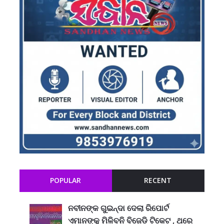
POPULAR
RECENT
ନବୀନଙ୍କ ଗୁଇନ୍ଦା ଦେଲା ରିପୋର୍ଟ
ଏମାନଙ୍କୁ ମିଳିବନି ବିଜେଡି ଟିକେଟ , ଥରେ