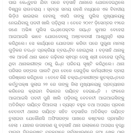
ପାଇ କେନ୍ଦୁଝର ଯିବା ପରେ ବଡ଼ସାହି ଥାନାରେ ଯୋଗଦେଇଥିଲେ
ବିଶ୍ୱଜ ରାଉତରାୟ । ସ୍ବଚ୍ଛ ସମୟ ରହଣି ମଧ୍ୟରେ ଏକ ବିବାଦୀୟ
ଭିଡ଼ିଓ ଭାଇରାଲ ହେବାରୁ ଏସପି ତାଙ୍କୁ ପୁଲିସ ମୁଖ୍ୟାଳୟକୁ
ନେଇଯିବାରୁ ପଦବୀ ଖାଲି ପଡ଼ିଥିଲା । ତେବେ ୨୦୧୯ ଡ଼ିସେମ୍ବର ୧୨ରେ
ଜଣେ ଅଭିଜ୍ଞ ପୁଲିସ ଇନ୍ସପେକ୍ଟର ଜୟନ୍ତ କୁମାର ବେହେରା
ଆଇଆଇସି ଭାବେ ଯୋଗଦେବାରୁ ଅଞ୍ଚଳବାସୀ ଆଶ୍ୱସ୍ତି ଲାଭ
କରିଥିଲେ। ସେ କାର୍ଯ୍ୟରେ ଯୋଗଦାନ କରିବା ପରେ ପୁରୁଣା ମାମଲା
ଗୁଡ଼ିକର ତଦନ୍ତ ପ୍ରକ୍ରିୟା ତ୍ବରାନ୍ବିତ ହୋଇଥିଲା । ବଡ଼ସାହି ଥାନାକୁ
ଏକ ଆଦର୍ଶ ଥାନା ଭାବେ ଗଢ଼ିବାର ସ୍ଵପ୍ନ ଦେଖୁ ଶ୍ରୀ ବେହେରା ପୂର୍ବରୁ
ଥିବା ଥାନାକାରୀଙ୍କ ଠାରୁ ଭିନ୍ନ ପରିଚୟ ସୃଷ୍ଟି କରିଥିଲେ। ଥାନା
ପରିସର ଜଙ୍ଗଲ ପାଲଟି ଥିବା ବେଳେ ସେଗୁଡ଼ିକ କର୍ମଚାରୀଙ୍କ ଦ୍ବାରା
ପରିଷ୍କାର କରିଥିଲେ । ତେବେ କିଛି ଚକ୍ରାନ୍ତକାରୀଙ୍କ କୁଚକ୍ରାନ୍ତରେ
କର୍ତ୍ତୁପକ୍ଷ ଜୁଲାଇ ୨୭ ରେ ତାଙ୍କୁ ଜିଲା ମୁଖ୍ୟାଳୟକୁ ପ୍ରତ୍ୟାହାର
କରିନେଇ କ୍ରାଇମ ବିଭାଗର ଦାୟିତ୍ବ ଦେଇଛନ୍ତି । ଫଳରେ
ଆଇଆଇସି ପଦବୀ ପୁଣି ଖାଲି ପଡ଼ିବାରୁ ବେତନଟୀ ଆଇଆଇସିଙ୍କୁ
ଅତିରିକ୍ତ ଦାୟିତ୍ବ ଦିଆଗଲା । ବ୍ୟସ୍ତ ବହୁଳ ତଥା ଅପରାଧ ପ୍ରବଣ
ବେତନଟୀ ଥାନାର ଦାୟିତ୍ବ ସହିତ ବଡ଼ସାହିର ଅତିରିକ୍ତ ଦାୟିତ୍ବ
ତୁଲାଇବା ଯେକୌଣସି ଅଫିସରଙ୍କ ପାଖରେ କଷ୍ଟକର ପ୍ରମାଣିତ
ହେଲା । ଯାହାର ଉଦାହରଣ ରୁ ବଡ଼ସାହି ଥାନା ଇଲାକାରେ ଅପରାଧ ବୃଦ୍ଧି
ପାଇବା ଦିଗଭ୍ରଷ୍ଟ ଯୁବକମାନେ ସର୍ବସାଧାରଣରେ ଜୁଆ ଖେଳ ଠାରୁ