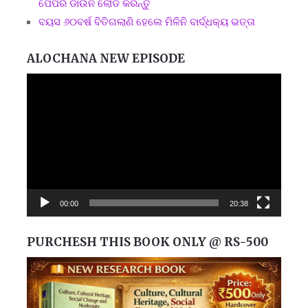
ପେପର ଡାଉନ ଲୋଡ କରନ୍ତୁ
ବୟସ ୬୦ବର୍ଷ ବିତିଗଲାଣି ହେଲେ ମିଳିନି ବାର୍ଦ୍ଧକ୍ୟ ଭତ୍ତା
ALOCHANA NEW EPISODE
Video
Player
00:00
20:38
PURCHESH THIS BOOK ONLY @ RS-500