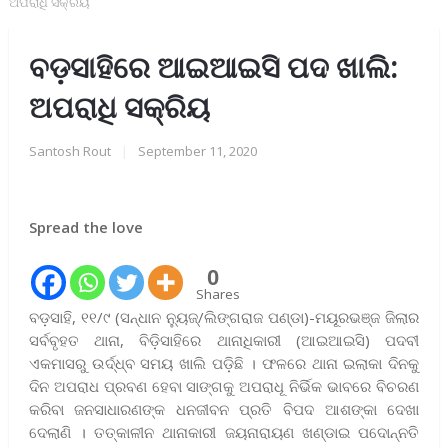
ଅପରାଧି ସକ୍ରିୟ
ବଡ଼ସାହିରେ ଆଇଆଇସି ପଦ ଖାଲି:
ଅପରାଧି ସକ୍ରିୟ
Santosh Rout
|
September 11, 2020
Spread the love
0
Shares
ବଡ଼ସାହି, ୧୧/୯ (ସନ୍ଧାନ ନ୍ୟୁଜ୍/ଲିଙ୍ଗରାଜ ପଣ୍ଡା)-ମୟୂରଭଞ୍ଜ ଜିଲାର
ସର୍ବବୃହତ ଥାନା, ବିଡ଼ିସାହିରେ ଥାନାଧିକାରୀ (ଆଇଆଇସି) ପଦବୀ
ଏକମାସରୁ ଉର୍ଦ୍ଧ୍ବ ସମୟ ଖାଲି ପଡ଼ିଛି । ଫଳରେ ଥାନା ଇଲାକା ଦିନକୁ
ଦିନ ଅପରାଧ ପ୍ରବଣ ହେବା ସାଙ୍ଗକୁ ଅପରାଧୂ ନିର୍ଭିକ ଭାବରେ ବିଚରଣ
କରିବା ଜନସାଧାରଣଙ୍କ ଧନଜୀବନ ପ୍ରତି ବିପଦ ଆଶଙ୍କା ଦେଖା
ଦେଲାଣି । ତତ୍କାଳୀନ ଥାନାକାରୀ ଜୟନାରାୟଣ ଖଣ୍ଡାଇ ପଦୋନ୍ନତି