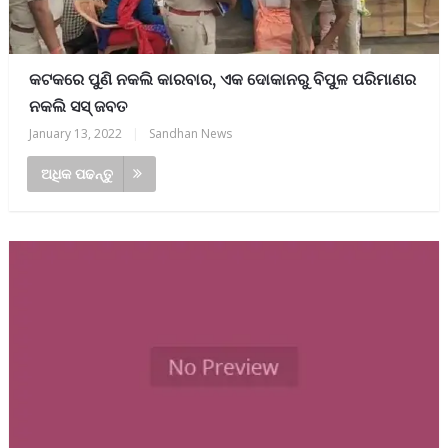
କଟକରେ ପୁଣି ନକଲି କାରବାର, ଏକ ଦୋକାନରୁ ବିପୁଳ ପରିମାଣର
ନକଲି ସସ୍ ଜବତ
January 13, 2022
|
Sandhan News
ଅଧିକ ପଢନ୍ତୁ