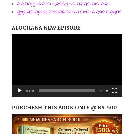
ବି.ଡି.ଓଙ୍କୁ ଭେଟିଲେ ପ୍ରତିନିଧି ଦଳ ସହାୟତା ପାଇଁ ଦାବି
ପୁଷ୍ପଗିରି ପ୍ରେସ୍ ଫୋରମର ୧୧ ତମ ବାର୍ଷିକ ଉତ୍ସବ ଅନୁଷ୍ଠିତ
ALOCHANA NEW EPISODE
Video
Player
00:00
20:38
PURCHESH THIS BOOK ONLY @ RS-500