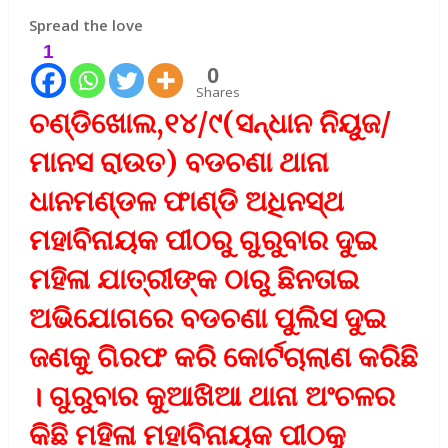
Spread the love
1
0
Shares
ଚଣ୍ଡିଖୋଲ,୧୪/୯(ସନ୍ଧାନ ନିୟୁଜ/
ମାନସ ରାଉତ) ବଡଚଣା ଥାନା
ଧାନମଣ୍ଡଳ ଫାଣ୍ଡି ଅଧିନସ୍ଥ
ମହାବିନାୟକ ପୀଠରୁ ଗୁରୁବାର ଦୁଇ
ମହିଳା ଯାତ୍ରୀଙ୍କ ଠାରୁ ଛିନତାଇ
ଅଭିଯୋଗରେ ବଡଚଣା ପୁଲିସ ଦୁଇ
ଜଣକୁ ଗିରଫ କରି କୋର୍ଟଚାଲାଣ କରିଛି
। ଗୁରୁବାର କୁଆଖିଆ ଥାନା ଅଂଚଳର
କିଛି ମହିଳା ମହାବିନାୟକ ପୀଠକୁ