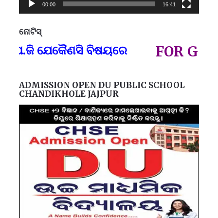
00:00
16:41
ନୋଟିସ୍
ପ୍
ଜି ଯେକୈଣସି ବିଷୟରେ
FOR GOVT AN
ADMISSION OPEN DU PUBLIC SCHOOL
CHANDIKHOLE JAJPUR