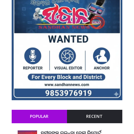
POPULAR
RECENT
ନବୀନଙ୍କ ଗୁଇନ୍ଦା ଦେଲା ରିପୋର୍ଟ