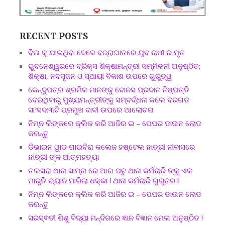
RECENT POSTS
ବିଲ କୁ ଯାଇଥିବା ବେଳେ ବଜ୍ରାଘାତରେ ଯୁବ ଚାଷୀ ର ମୃତ
ଭୁବନେଶ୍ୱରରେ ବ୍ରିକ୍ସ ଶିକ୍ଷାମନ୍ତ୍ରୀ ସମ୍ମିଳନୀ ଅନୁଷ୍ଠିତ;
ଶିକ୍ଷା, ନବସୃଜନ ଓ ସ୍ଥାୟୀ ବିକାଶ ଉପରେ ଗୁରୁତ୍ୱ
କେନ୍ଦୁପତ୍ର ଶ୍ରମିକ ମାନଙ୍କୁ ବୋନସ ପ୍ରଦାନ ନିଷ୍ପତ୍ତି
ଦେଇଥିବାରୁ ମୁଖ୍ୟମନ୍ତ୍ରୀଙ୍କୁ ସମ୍ବର୍ଦ୍ଧନା କଲେ ବରଗଡ
ସାଂସଦ:୩ଟି ପ୍ରମୁଖ ଦାବୀ ଉପରେ ଆଲୋଚନା
ନିମ୍ନ ଲିଙ୍କରେ କ୍ଲିକ କରି ଆଜିର ଇ – ପେପର ଡାଉନ ଲୋଡ
କରନ୍ତୁ
ଡିଭାଇନ ୱାଡ ଗାଇବିରା କଲେଜ ହଷ୍ଟେଲ ଛାତ୍ରୀ ନୀବାସରେ
ଛାତ୍ରୀ ଙ୍କ ଆତ୍ମହତ୍ୟା
ତଲସରା ଥାନା ସାମ୍ନା ରେ ଆଗ ପଟୁ ଥାନା କର୍ମଚାରି ଙ୍କୁ ଏକ
ମାରୁତି ଭ୍ୟାନ ମାରିଲା ଧକ୍କା l ଥାନା କର୍ମଚାରି ଗୁରୁତର l
ନିମ୍ନ ଲିଙ୍କରେ କ୍ଲିକ କରି ଆଜିର ଇ – ପେପର ଡାଉନ ଲୋଡ
କରନ୍ତୁ
ସରସ୍ଵତୀ ଶିଶୁ ବିଦ୍ୟା ମନ୍ଦିରରେ ଜ୍ଞାନ ବିଜ୍ଞାନ ମେଳା ଅନୁଷ୍ଠିତ !