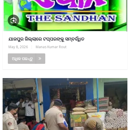
ଯାଜପୁର ଜିଲ୍ଲାରେ ଟପ୍ପରଙ୍କୁ ସମ୍ବର୍ଦ୍ଧିତ
May 8, 2026
|
Manas Kumar Rout
ଅଧିକ ପଢନ୍ତୁ