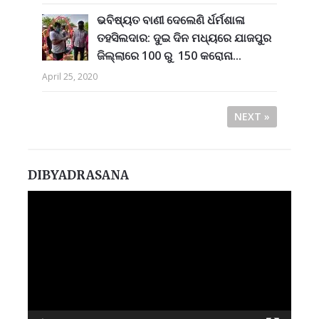
ଭବିଷ୍ୟତ ବାଣୀ ଦେଲେଣି ର୍ଧର୍ମଶାଳା
ତହସିଲଦାର: ଦୁଇ ଦିନ ମଧ୍ୟରେ ଯାଜପୁର
ଜିଲ୍ଲାରେ 100 ରୁ 150 କରୋନା...
April 25, 2020
NEXT »
DIBYADRASANA
Video
Player