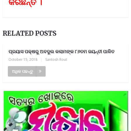
କରିଛନ୍ତି ।
RELATED POSTS
ପ୍ରୟାସ ପକ୍ଷରୁ ଅବଦୁଲ କଲାମଙ୍କ ୮୬ତମ ଜୟନ୍ତୀ ପାଳିତ
October 15, 2018
|
Santosh Rout
ଅଧିକ ପଢନ୍ତୁ