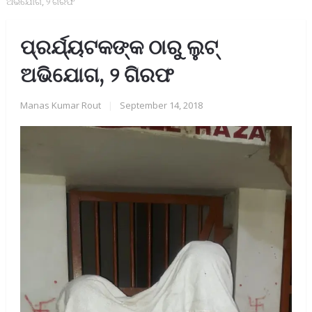
ଅଭିଯୋଗ, ୨ ଗିରଫ
ପ୍ରର୍ଯ୍ୟଟକଙ୍କ ଠାରୁ ଲୁଟ୍
ଅଭିଯୋଗ, ୨ ଗିରଫ
Manas Kumar Rout
|
September 14, 2018