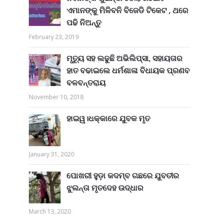
ଏମାନଙ୍କୁ ମିଳିବନି ବିଜେଡି ଟିକେଟ , ଥରେ
ପଢି ନିଅନ୍ତୁ
February 23, 2019
ମୃତ୍ୟୁ ସହ ଲଢୁଛି ଅଭିଲିପ୍ସା, ସହାୟତାର
ହାତ ବଢାଇଲେ ଧର୍ମଶାଳା ବିଧାୟକ ପ୍ରଣବ
ବଳବନ୍ତରାୟ
November 10, 2018
ହାଇୱ।ଧକ୍କାରେ ଯୁବକ ମୃତ
January 31, 2020
ପୋଖରୀ ହୁଡ଼ା କଦମ୍ବ ଗଛରେ ଯୁବତୀର
ଝୁଲନ୍ତା ମୃତଦେହ ଉଦ୍ଧାର
March 13, 2020