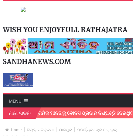
WISH YOU ENJOYFULL RATHAJATRA
SANDHANEWS.COM
MENU
ତାଜା ଖବର
େନ୍ଦୁପତ୍ର ଶ୍ରମିକ ମାନଙ୍କୁ ବୋନସ ପ୍ରଦାନ ନିଷ୍ପତ୍ତି ଦେଇଥିବାରୁ ମୁଖ
Home
ଜିଲ୍ଲା ପରିକ୍ରମା
ଯାଜପୁର
ପ୍ରର୍ଯ୍ୟଟକଙ୍କ ଠାରୁ ଲୁଟ୍