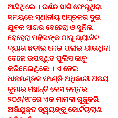
ଆସିଥିଲେ । ଦର୍ଶନ ସାରି ଫେରୁଥିବା
ସମୟରେ ସ୍ଥାନୀୟ ଅଞ୍ଚଳର ଦୁଇ
ଯୁବକ ସାଗର ବେହେରା ଓ ସୁନିଲ
ବେହେରା ମହିଳାଙ୍କ ଠାରୁ ଭ୍ୟାନିଟ
ବ୍ୟାଗ ଛଡାଇ ନେଇ ପଳାଇ ଯାଉଥିବା
ବେଳେ ଉପସ୍ଥିତ ପୁଲିସ କାବୁ
କରିନେଇଥିଲେ । ଏ ନେଇ
ଧାନମଣ୍ଡଳ ଫାଣ୍ଡି ଅଧିକାରୀ ଅଜୟ
କୁମାର ମହାନ୍ତି କେସ ନମ୍ବର
୨୦୬/୧୮ରେ ଏକ ମାମଲା ରୁଜୁକରି
ଅଭିଯୁକ୍ତ ଦ୍ୱୟଙ୍କୁ କୋର୍ଟଚାଲାଣ