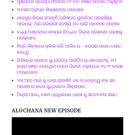
ପୁଷ୍ପଗିରି ପ୍ରେସ୍ ଫୋରମର ୧୧ ତମ ବାର୍ଷିକ ଉତ୍ସବ ଅନୁଷ୍ଠିତ
ଅବସର ପ୍ରାପ୍ତ ଶିକ୍ଷକଙ୍କ ପରଲୋକ
ଯାଜପୁର ଜିଲ୍ଲା ସଂସ୍କୃତି ପରିଷଦର ପୁନର୍ଗଠନ ପ୍ରକ୍ରିୟା
ଆରମ୍ଭ: ଅଣ-ସରକାରୀ ସଦସ୍ୟ ପଦ ପାଇଁ ଆବେଦନ ଆହ୍ଵାନ
ବନ୍ୟା ଅଞ୍ଚଳରେ ସହାୟତା ନିମନ୍ତେ ଜିଲ୍ଲା ପ୍ରଶାସନ ପକ୍ଷରୁ
ପଦକ୍ଷେପ
ନିମ୍ନ ଲିଙ୍କରେ କ୍ଲିକ କରି ଆଜିର ଇ – ପେପର ଡାଉନ ଲୋଡ
କରନ୍ତୁ
ଭିଜିଲାନ୍ସ ଜାଲରେ ସୁନ୍ଦରଗଡ଼ ଆରଟିଓ ଇନ୍ସପେକ୍ଟର, ୧୦
ହଜାର ଲାଞ୍ଚ ନେଉଥିବା ବେଳେ ଗିରଫ; ଚଢ଼ାଉରେ ୨୪.୯୯ ଲକ୍ଷ
ଟଙ୍କା ଜବତ
ଏସ ଆଇ ଆର କୁ ନେଇ ରାଜନୀତି ଦଳ ର ନେତୃତ୍ୱ ଙ୍କ ସହ
ଆଲୋଚନା କଲେ ସୁନ୍ଦରଗଡ ଜିଲ୍ଲାପାଳ
ଜିଲ୍ଲା ଆଇନ୍ ସେବା ପ୍ରାଧିକରଣ ପକ୍ଷ ରୁ ସଚେତନତା ସଭା।
ALOCHANA NEW EPISODE
Video
Player