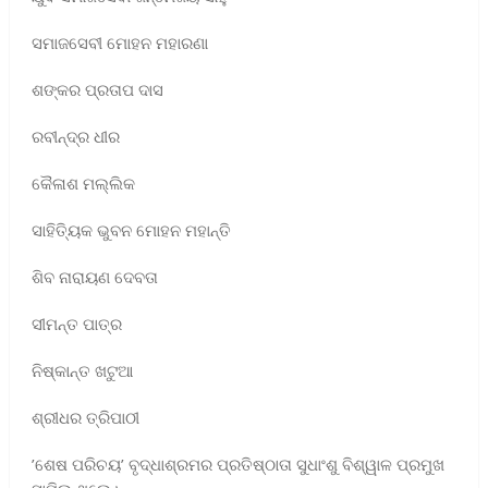
​ସମାଜସେବୀ ମୋହନ ମହାରଣା
​ଶଙ୍କର ପ୍ରତାପ ଦାସ
​ରବୀନ୍ଦ୍ର ଧୀର
​କୈଳାଶ ମଲ୍ଲିକ
​ସାହିତ୍ୟିକ ଭୁବନ ମୋହନ ମହାନ୍ତି
​ଶିବ ନାରାୟଣ ଦେବତା
​ସୀମନ୍ତ ପାତ୍ର
​ନିଷ୍କାନ୍ତ ଖଟୁଆ
​ଶ୍ରୀଧର ତ୍ରିପାଠୀ
​’ଶେଷ ପରିଚୟ’ ବୃଦ୍ଧାଶ୍ରମର ପ୍ରତିଷ୍ଠାତା ସୁଧାଂଶୁ ବିଶ୍ୱାଳ ପ୍ରମୁଖ