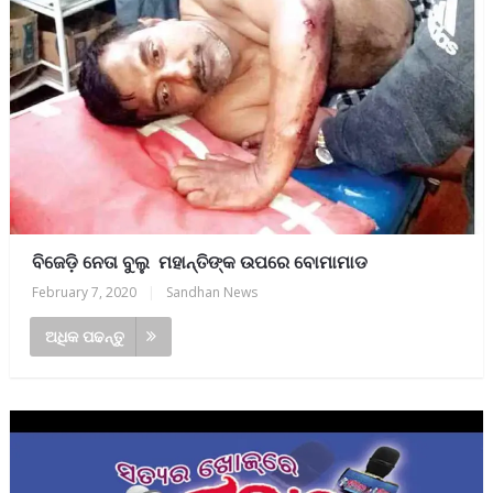
ବିଜେଡ଼ି ନେତା ବୁଲୁ ମହାନ୍ତିଙ୍କ ଉପରେ ବୋମାମାଡ
February 7, 2020
|
Sandhan News
ଅଧିକ ପଢନ୍ତୁ