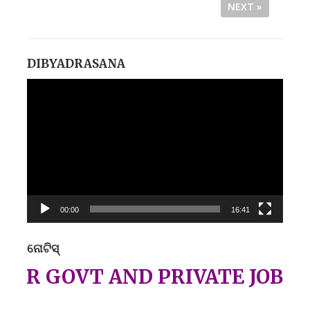
NEXT »
DIBYADRASANA
Video
Player
00:00
16:41
ନୋଟିସ୍
ପ୍
 GOVT AND PRIVATE JOBS INF