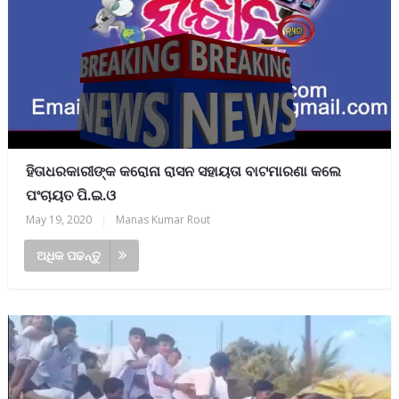
ହିତାଧରକାରୀଙ୍କ କରୋନା ରାସନ ସହାୟତା ବାଟମାରଣା କଲେ
ପଂଚାୟତ ପି.ଇ.ଓ
May 19, 2020
|
Manas Kumar Rout
ଅଧିକ ପଢନ୍ତୁ