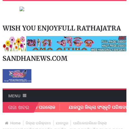
WISH YOU ENJOYFULL RATHAJATRA
SANDHANEWS.COM
MENU
ତାଜା ଖବର
ତ ଶିକ୍ଷକଙ୍କ ପରଲୋକ
ଯାଜପୁର ଜିଲ୍ଲା ସଂସ୍କୃତି ପରିଷଦର ପୁନ
Home
ଜିଲ୍ଲା ପରିକ୍ରମା
ଯାଜପୁର
ପାଣିକୋଇଲିରେ ଜିଲ୍ଲା