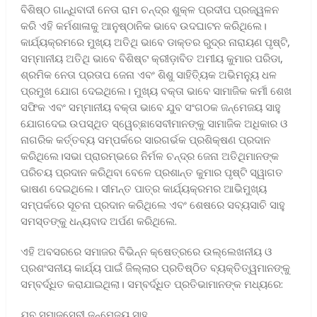
ବିଶିଷ୍ଠ ଗାନ୍ଧିବାଦୀ ନେତା ରାମ ଚନ୍ଦ୍ର ଶୁକ୍ଳ ପ୍ରଦୀପ ପ୍ରଜ୍ୱଳନ
କରି ଏହି କର୍ମଶାଳାକୁ ଆନୁଷ୍ଠାନିକ ଭାବେ ଉଦଘାଟନ କରିଥିଲେ।
କାର୍ଯ୍ୟକ୍ରମରେ ମୁଖ୍ୟ ଅତିଥି ଭାବେ ଡାକ୍ତର ରୁଦ୍ର ନାରାୟଣ ପୃଷ୍ଟି,
ସମ୍ମାନୀୟ ଅତିଥି ଭାବେ ବିଶିଷ୍ଟ କ୍ରୀଡ଼ାବିତ ଅମୀୟ କୁମାର ପରିଡା,
ଶ୍ରମିକ ନେତା ପ୍ରତାପ ଜେନା ଏବଂ ଶିଶୁ ସାହିତ୍ୟିକ ଅଭିମନ୍ୟୁ ଧଳ
ପ୍ରମୁଖ ଯୋଗ ଦେଇଥିଲେ। ମୁଖ୍ୟ ବକ୍ତା ଭାବେ ସାମାଜିକ କର୍ମୀ ଶେଖ
ସଫିକ ଏବଂ ସମ୍ମାନୀୟ ବକ୍ତା ଭାବେ ଯୁବ ସଂଗଠକ ଜନ୍ମେଜୟ ସାହୁ
ଯୋଗଦେଇ ଉପସ୍ଥିତ ସ୍ୱେଚ୍ଛାସେବୀମାନଙ୍କୁ ସାମାଜିକ ଅଧିକାର ଓ
ନାଗରିକ କର୍ତ୍ତବ୍ୟ ସମ୍ପର୍କରେ ସାରଗର୍ଭକ ପ୍ରଶିକ୍ଷଣ ପ୍ରଦାନ
କରିଥିଲେ।ସଭା ପ୍ରାରମ୍ଭରେ ନିର୍ମଳ ଚନ୍ଦ୍ର ଜେନା ଅତିଥିମାନଙ୍କ
ପରିଚୟ ପ୍ରଦାନ କରିଥିବା ବେଳେ ପ୍ରଶାନ୍ତ କୁମାର ପୃଷ୍ଟି ସ୍ୱାଗତ
ଭାଷଣ ଦେଇଥିଲେ। ସୀମନ୍ତ ପାତ୍ର କାର୍ଯ୍ୟକ୍ରମର ଆଭିମୁଖ୍ୟ
ସମ୍ପର୍କରେ ସୂଚନା ପ୍ରଦାନ କରିଥିଲେ ଏବଂ ଶେଷରେ ସବ୍ୟସାଚି ସାହୁ
ସମସ୍ତଙ୍କୁ ଧନ୍ୟବାଦ ଅର୍ପଣ କରିଥିଲେ.
​ଏହି ଅବସରରେ ସମାଜର ବିଭିନ୍ନ କ୍ଷେତ୍ରରେ ଉଲ୍ଲେଖନୀୟ ଓ
ପ୍ରଶଂସନୀୟ କାର୍ଯ୍ୟ ପାଇଁ ଜିଲ୍ଲାର ପ୍ରତିଷ୍ଠିତ ବ୍ୟକ୍ତିତ୍ୱମାନଙ୍କୁ
ସମ୍ବର୍ଦ୍ଧିତ କରାଯାଇଥିଲା। ସମ୍ବର୍ଦ୍ଧିତ ପ୍ରତିଭାମାନଙ୍କ ମଧ୍ୟରେ:
​ଯୁବ ସମାଜସେବୀ ଜନ୍ମେଜୟ ସାହୁ