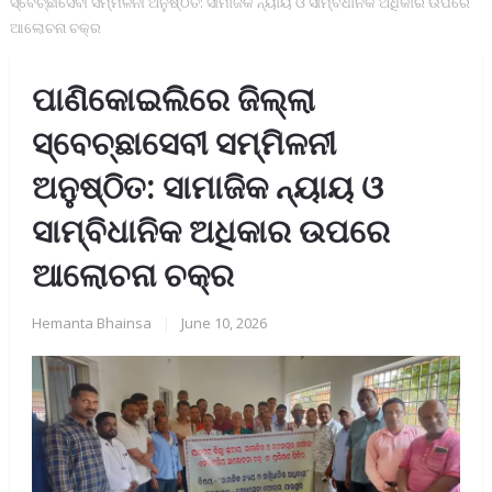
ସ୍ବେଚ୍ଛାସେବୀ ସମ୍ମିଳନୀ ଅନୁଷ୍ଠିତ: ସାମାଜିକ ନ୍ୟାୟ ଓ ସାମ୍ବିଧାନିକ ଅଧିକାର ଉପରେ
ଆଲୋଚନା ଚକ୍ର
ପାଣିକୋଇଲିରେ ଜିଲ୍ଲା
ସ୍ବେଚ୍ଛାସେବୀ ସମ୍ମିଳନୀ
ଅନୁଷ୍ଠିତ: ସାମାଜିକ ନ୍ୟାୟ ଓ
ସାମ୍ବିଧାନିକ ଅଧିକାର ଉପରେ
ଆଲୋଚନା ଚକ୍ର
Hemanta Bhainsa
|
June 10, 2026