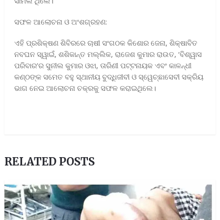
ସାମିଲ ଥିଲେ।
​ସଫଳ ଆଲୋଚନା ଓ ଅଂଶଗ୍ରହଣ:
​ଏହି ପ୍ରଶିକ୍ଷଣ ଶିବିରରେ ଚାଷୀ ସଂଗଠକ କିଶୋର ଜେନା, ଶିକ୍ଷାବିତ
ନବଘନ ସ୍ୱାଇଁ, ଶଶିକାନ୍ତ ମଲ୍ଲିକ, ରାଜେଶ କୁମାର ରାଉତ, ‘ବିଶ୍ୱାସ
ପରିବାର’ର ସୁନୀଲ କୁମାର ଓଝା, ତାରିଣୀ ପଟ୍ଟନାୟକ ଏବଂ କାଳନ୍ଧୀ
କଣ୍ଠଙ୍କ ସମେତ ବହୁ ସ୍ଥାନୀୟ ବୁଦ୍ଧିଜୀବୀ ଓ ସ୍ୱେଚ୍ଛାସେବୀ ସକ୍ରିୟ
ଭାଗ ନେଇ ଆଲୋଚନା ଚକ୍ରକୁ ସଫଳ କରାଇଥିଲେ।
RELATED POSTS