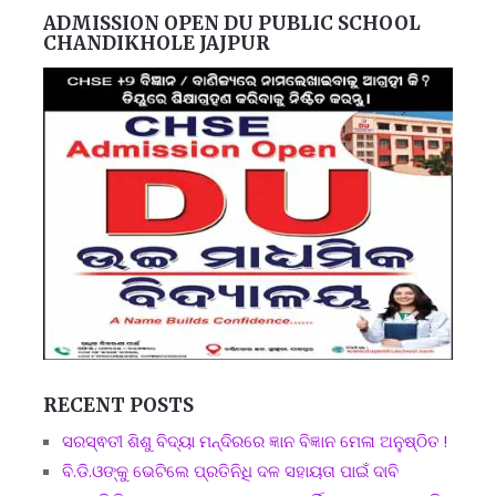
ADMISSION OPEN DU PUBLIC SCHOOL
CHANDIKHOLE JAJPUR
RECENT POSTS
ସରସ୍ଵତୀ ଶିଶୁ ବିଦ୍ୟା ମନ୍ଦିରରେ ଜ୍ଞାନ ବିଜ୍ଞାନ ମେଳା ଅନୁଷ୍ଠିତ !
ବି.ଡି.ଓଙ୍କୁ ଭେଟିଲେ ପ୍ରତିନିଧି ଦଳ ସହାୟତା ପାଇଁ ଦାବି