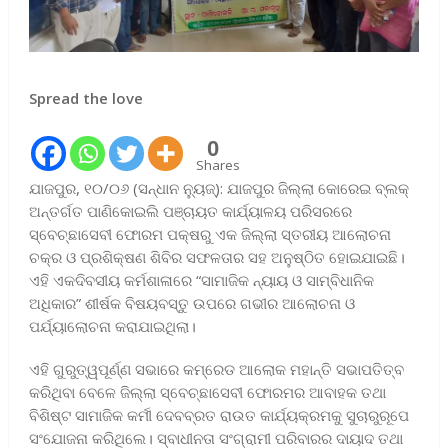
Spread the love
0
Shares
ଯାଜପୁର, ୧୦/୦୬ (ସନ୍ଧାନ ନ୍ୟୁଜ୍): ଯାଜପୁର ଜିଲ୍ଲା କୋରେଇ ବ୍ଲକ୍
ଅନ୍ତର୍ଗତ ପାଣିକୋଇଲି ପଞ୍ଚାୟତ କାର୍ଯ୍ୟାଳୟ ପରିସରରେ
ସ୍ବେଚ୍ଛାସେବୀ ଫୋରମ ପକ୍ଷରୁ ଏକ ଜିଲ୍ଲା ସ୍ତରୀୟ ଆଲୋଚନା
ଚକ୍ର ଓ ପ୍ରଶିକ୍ଷଣ ଶିବିର ସଫଳତାର ସହ ଅନୁଷ୍ଠିତ ହୋଇଯାଇଛି।
ଏହି ଏକଦିବସୀୟ କର୍ମଶାଳାରେ “ସାମାଜିକ ନ୍ୟାୟ ଓ ସାମ୍ବିଧାନିକ
ଅଧିକାର” ଶୀର୍ଷକ ବିଷୟବସ୍ତୁ ଉପରେ ଗଭୀର ଆଲୋଚନା ଓ
ପର୍ଯ୍ୟାଲୋଚନା କରାଯାଇଥିଲା।
​ଏହି ଗୁରୁତ୍ୱପୂର୍ଣ୍ଣ ସଭାରେ କମ୍ରେଡ ଆଲୋକ ମହାନ୍ତି ସଭାପତିତ୍ବ
କରିଥିବା ବେଳେ ଜିଲ୍ଲା ସ୍ବେଚ୍ଛାସେବୀ ଫୋରମର ଆବାହକ ତଥା
ବିଶିଷ୍ଟ ସାମାଜିକ କର୍ମୀ ଦେବବ୍ରତ ରାଉତ କାର୍ଯ୍ୟକ୍ରମକୁ ସୁଚାରୁରୂପେ
ସଂଯୋଜନା କରିଥିଲେ। ସ୍ବାଧୀନତା ସଂଗ୍ରାମୀ ପରିବାରର ଦାୟାଦ ତଥା