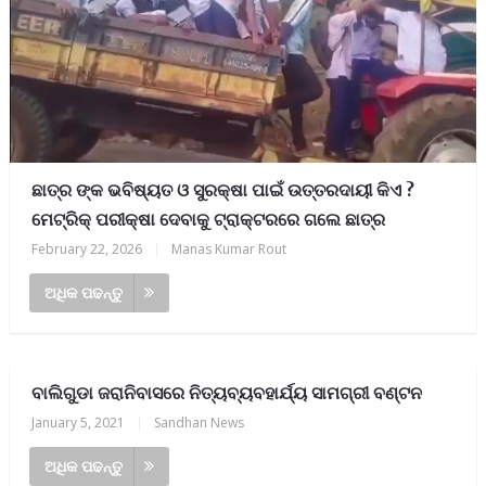
ଛାତ୍ର ଙ୍କ ଭବିଷ୍ୟତ ଓ ସୁରକ୍ଷା ପାଇଁ ଉତ୍ତରଦାୟୀ କିଏ ?
ମେଟ୍ରିକ୍ ପରୀକ୍ଷା ଦେବାକୁ ଟ୍ରାକ୍ଟରରେ ଗଲେ ଛାତ୍ର
February 22, 2026
|
Manas Kumar Rout
ଅଧିକ ପଢନ୍ତୁ
ବାଲିଗୁଡା ଜରାନିବାସରେ ନିତ୍ୟବ୍ୟବହାର୍ଯ୍ୟ ସାମଗ୍ରୀ ବଣ୍ଟନ
January 5, 2021
|
Sandhan News
ଅଧିକ ପଢନ୍ତୁ