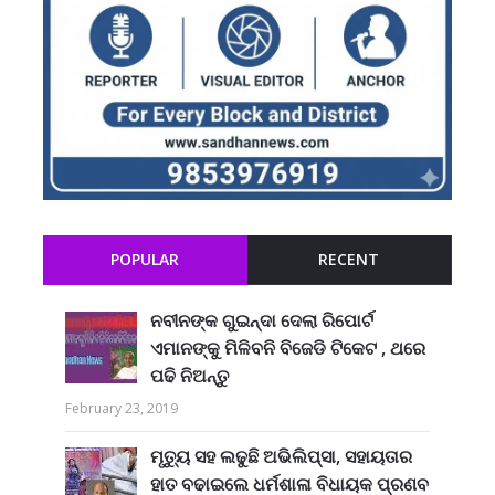
POPULAR
RECENT
ନବୀନଙ୍କ ଗୁଇନ୍ଦା ଦେଲା ରିପୋର୍ଟ
ଏମାନଙ୍କୁ ମିଳିବନି ବିଜେଡି ଟିକେଟ , ଥରେ
ପଢି ନିଅନ୍ତୁ
February 23, 2019
ମୃତ୍ୟୁ ସହ ଲଢୁଛି ଅଭିଲିପ୍ସା, ସହାୟତାର
ହାତ ବଢାଇଲେ ଧର୍ମଶାଳା ବିଧାୟକ ପ୍ରଣବ