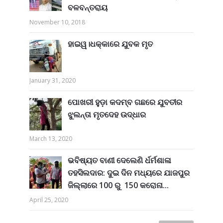
ବଳବନ୍ତରାୟ
November 10, 2018
ହାଇୱ।ଧକ୍କାରେ ଯୁବକ ମୃତ
January 31, 2020
ପୋଖରୀ ହୁଡ଼ା କଦମ୍ବ ଗଛରେ ଯୁବତୀର
ଝୁଲନ୍ତା ମୃତଦେହ ଉଦ୍ଧାର
March 13, 2020
ଭବିଷ୍ୟତ ବାଣୀ ଦେଲେଣି ର୍ଧର୍ମଶାଳା
ତହସିଲଦାର: ଦୁଇ ଦିନ ମଧ୍ୟରେ ଯାଜପୁର
ଜିଲ୍ଲାରେ 100 ରୁ 150 କରୋନା...
April 25, 2020